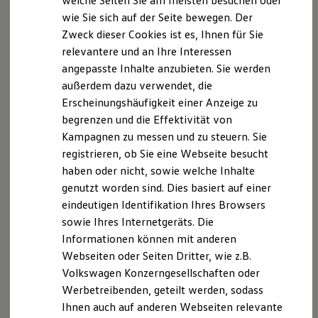
welche Seiten Sie am meisten besuchen oder
Digitales Bordbuch
Datenschutzerklärung-Typ
wie Sie sich auf der Seite bewegen. Der
Fahrerassistenz- und Sicherheitssysteme
Zweck dieser Cookies ist es, Ihnen für Sie
Kontrollleuchten
Kurzfahrprofile und Ölverdünnung
A. Verantwortlicher
relevantere und an Ihre Interessen
Batterieverordnung
angepasste Inhalte anzubieten. Sie werden
XTL-Dieselkraftstoff
Wir freuen uns, dass Sie unsere Webseite der
außerdem dazu verwendet, die
Ersatzteile und Betriebsflüssigkeiten
Autohaus Jacob Querfurt GmbH, Merseburger Straße
Original Zubehör und Lifestyle Produkte
Erscheinungshäufigkeit einer Anzeige zu
myVolkswagen
104, 06268 Querfurt,
info@jacob-autohaus.de
begrenzen und die Effektivität von
myVolkswagen Business
besuchen. Im Folgenden informieren wir Sie über die
Kampagnen zu messen und zu steuern. Sie
Elektrisch & Autonom
Verarbeitung Ihrer personenbezogenen Daten durch
Elektro - & Hybridfahrzeuge
registrieren, ob Sie eine Webseite besucht
Unser Ansatz
uns im Zusammenhang mit Ihrem Besuch unserer
haben oder nicht, sowie welche Inhalte
Klimafreundlicher Strom
Webseite.
genutzt worden sind. Dies basiert auf einer
Reichweite & Ladelösungen
Reichweitensimulator
eindeutigen Identifikation Ihres Browsers
B. Verarbeitung Ihrer personenbezogenen Daten
Ladezeitensimulator
sowie Ihres Internetgeräts. Die
Ladelösungen für Privatkunden
Informationen können mit anderen
Ladelösungen für Gewerbekunden
Unsere Webseite bietet Ihnen verschiedene
Wallbox und Ladekabel
Webseiten oder Seiten Dritter, wie z.B.
Angebote, die wir Ihnen in Bezug auf dabei durch uns
Bidirektionales Laden
Volkswagen Konzerngesellschaften oder
Förderung & Kosten der Elektrofahrzeuge
verarbeitete personenbezogene Daten im Folgenden
Werbetreibenden, geteilt werden, sodass
Fördermöglichkeiten für Privatkunden
näher erläutern möchten. Bei der Datenverarbeitung
Fördermöglichkeiten für Gewerbekunden
Ihnen auch auf anderen Webseiten relevante
im Zusammenhang mit unserer Webseite unterstützt
Kostensimulator