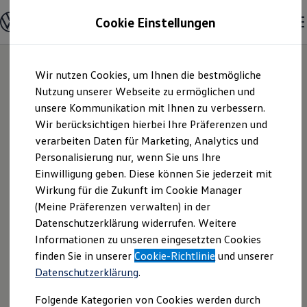
Modelle & Konfigurator
Cookie Einstellungen
Nutzfahrzeuge
Nutzfahrzeugkategorien entdecken
Modelle konfigurieren
Konfiguration laden
Zum
Zum
Modelle vergleichen
Wir nutzen Cookies, um Ihnen die bestmögliche
Hauptinhalt
Footer
Vorgängermodelle und Oldtimer
springen
springen
Nutzung unserer Webseite zu ermöglichen und
Vorgängermodelle
Oldtimer
unsere Kommunikation mit Ihnen zu verbessern.
Autohaus Jacob
Bulli Historie
Wir berücksichtigen hierbei Ihre Präferenzen und
Branchenlösungen & Gewerbekunden
verarbeiten Daten für Marketing, Analytics und
Umbaulösungen und Hersteller finden
Querfurt GmbH |
Auf- und Umbauten entdecken & konfigurieren
Personalisierung nur, wenn Sie uns Ihre
Groß- und Sonderkunden
Einwilligung geben. Diese können Sie jederzeit mit
Impressum &
Großkunden
Wirkung für die Zukunft im Cookie Manager
Kommunen & Behörden
Journalisten
(Meine Präferenzen verwalten) in der
Rechtliches
Sportvereine
Datenschutzerklärung widerrufen. Weitere
Branchenlösungen
Informationen zu unseren eingesetzten Cookies
Bau & Handwerk
Gewerbliche Personenbeförderung
Hier finden Sie Informationen über die
finden Sie in unserer
Cookie-Richtlinie
und unserer
Service & mobile Werkstätten
Datenschutzerklärung
.
Autohaus Jacob Querfurt GmbH als
Kurier, Logistik & Handel
Kühlfahrzeuge
verantwortliche Anbieterin von Inhalten
Folgende Kategorien von Cookies werden durch
Feuerwehr