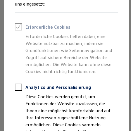
und Angeboten, die auf dieser Webseite
Rettungsdienste
uns eingesetzt:
ONE Business ID Vorteile
speziell aufgeführt sind.
Fahrzeugsuche & Marktplatz
Fahrzeugsuche
Fahrzeuge online kaufen
Erforderliche Cookies
Digitaler Marktplatz
Kauf & Finanzierung
Erforderliche Cookies helfen dabei, eine
Impressum
Online-Fahrzeugbewertung
Website nutzbar zu machen, indem sie
Aktionen & Angebote
E-Auto-Förderung
Grundfunktionen wie Seitennavigation und
Datenschutzerklärung
Für Privatkunden
Zugriff auf sichere Bereiche der Website
Für Gewerbekunden
ermöglichen. Die Website kann ohne diese
Profi Paket
TopDeal
Cookies nicht richtig funktionieren.
Impressum
Gebrauchtwagen
ProfiPartner für Gebrauchtwagen
Zertifizierte Gebrauchtwagen
Analytics und Personalisierung
Autohaus Jacob Querfurt GmbH
Finanzierung
Diese Cookies werden genutzt, um
Merseburger Straße 104
Für Privatkunden
Für Gewerbekunden
Funktionen der Website zuzulassen, die
06268 Querfurt
Leasing
Ihnen eine möglichst komfortable und auf
Für Privatkunden
Telefonnummer: 034771/904-0
Ihre Interessen zugeschnittene Nutzung
Für Gewerbekunden
Faxnummer: 034771/904-20
Versicherungen & Garantien
ermöglichen. Diese Cookies sammeln
Garantien
E-Mail:
info@jacob-autohaus.de