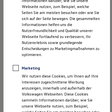
Informationen darüber, wie Sie unsere
Kfz-Versicherung für Nutzfahrzeuge
Webseite nutzen, zum Beispiel, welche
Restschuldversicherung
Umsatzst.-ID-Nr.: DE351318156
Wartungsverträge
Seiten Sie am meisten besuchen oder wie Sie
Besitzer & Service
Registergericht: Amtsgericht Stendal HRA 31086
sich auf der Seite bewegen. Die gesammelten
Reparatur & Service
Informationen helfen uns die
Sommer-Special
Geschäftsführer: Christian Becker
Reparatur, Pflege & Inspektion
Nutzerfreundlichkeit und Qualität unserer
Servicetermin anfragen
Webseite fortlaufend zu verbessern, Ihr
Hinweis gemäß § 36
Service-Vorteile bei Volkswagen Nutzfahrzeuge
Nutzererlebnis sowie grundlegende
ServicePlus
Verbraucherstreitbeilegungsgesetz (VSBG)
Economy Service
Entscheidungen zu Marketingmaßnahmen zu
Räder & Reifen Service
optimieren.
„Wir sind zur Teilnahme an einem
Ersatzfahrzeuge
Notdienst und Pannenhilfe
Streitbeilegungsverfahren vor einer
Software, Konnektivität & Apps
Verbraucherschlichtungsstelle weder bereit noch dazu
Marketing
California App
verpflichtet.“
VW Connect für Ihren ID. Buzz
Wir nutzen diese Cookies, um Ihnen auf Ihre
VW Connect für Ihren Transporter/Caravelle
Interessen zugeschnittene Werbung
VW Connect für Ihren Amarok
anzuzeigen, innerhalb und außerhalb der
VW Connect für andere Modelle
Connect Pro
Datenschutzerklärung
Volkswagen Webseiten. Diese Cookies
Fleet Interface Data
sammeln Informationen darüber, wie Sie
Multistop Pathfinder
unsere Webseite nutzen, zum Beispiel,
Übersicht Software Updates
myDealer Datenschutzerklärung
Hilfreiches für Besitzer