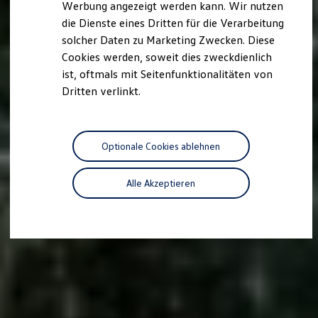
Werbung angezeigt werden kann. Wir nutzen
Autonomes Fahren
die Dienste eines Dritten für die Verarbeitung
Mehr zum ID. Buzz
Online Beratung
solcher Daten zu Marketing Zwecken. Diese
California Welt
Cookies werden, soweit dies zweckdienlich
California Club
ist, oftmals mit Seitenfunktionalitäten von
California Magazin & Ratgeber
Vanlife
Dritten verlinkt.
Ratgeber
Routen & Reisen
California Reisen & Erlebnisse
California App
Optionale Cookies ablehnen
California Lifestyle & Zubehör
Übernachten im California
Marke
Alle Akzeptieren
Unternehmen
Karriere
Karriere im Unternehmen
Karriere im Autohaus
Nachhaltigkeit
Kunden
Gesellschaft
Natur
Events
Rückblick VW Bus Festival 2023
75 Jahre Bulli Jubiläum