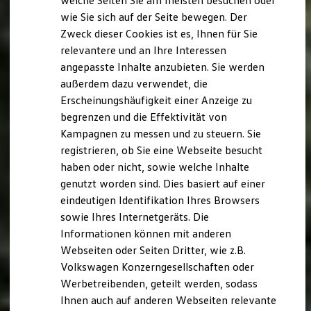
welche Seiten Sie am meisten besuchen oder
Digitales Bordbuch
wie Sie sich auf der Seite bewegen. Der
Fahrerassistenz- und Sicherheitssysteme
Zweck dieser Cookies ist es, Ihnen für Sie
Kontrollleuchten
Kurzfahrprofile und Ölverdünnung
relevantere und an Ihre Interessen
Batterieverordnung
angepasste Inhalte anzubieten. Sie werden
XTL-Dieselkraftstoff
außerdem dazu verwendet, die
Ersatzteile und Betriebsflüssigkeiten
Original Zubehör und Lifestyle Produkte
Erscheinungshäufigkeit einer Anzeige zu
myVolkswagen
begrenzen und die Effektivität von
myVolkswagen Business
Kampagnen zu messen und zu steuern. Sie
Elektrisch & Autonom
Elektro - & Hybridfahrzeuge
registrieren, ob Sie eine Webseite besucht
Unser Ansatz
haben oder nicht, sowie welche Inhalte
Klimafreundlicher Strom
genutzt worden sind. Dies basiert auf einer
Reichweite & Ladelösungen
Reichweitensimulator
eindeutigen Identifikation Ihres Browsers
Ladezeitensimulator
sowie Ihres Internetgeräts. Die
Ladelösungen für Privatkunden
Informationen können mit anderen
Ladelösungen für Gewerbekunden
Wallbox und Ladekabel
Webseiten oder Seiten Dritter, wie z.B.
Bidirektionales Laden
Volkswagen Konzerngesellschaften oder
Förderung & Kosten der Elektrofahrzeuge
Werbetreibenden, geteilt werden, sodass
Fördermöglichkeiten für Privatkunden
Fördermöglichkeiten für Gewerbekunden
Ihnen auch auf anderen Webseiten relevante
Kostensimulator