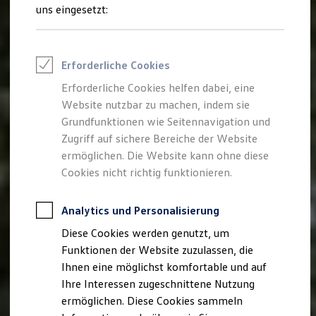
Rettungsdienste
uns eingesetzt:
ONE Business ID Vorteile
Fahrzeugsuche & Marktplatz
Fahrzeugsuche
Fahrzeuge online kaufen
Erforderliche Cookies
Digitaler Marktplatz
Kauf & Finanzierung
Erforderliche Cookies helfen dabei, eine
Online-Fahrzeugbewertung
Website nutzbar zu machen, indem sie
Aktionen & Angebote
E-Auto-Förderung
Grundfunktionen wie Seitennavigation und
Für Privatkunden
Zugriff auf sichere Bereiche der Website
Für Gewerbekunden
ermöglichen. Die Website kann ohne diese
Profi Paket
TopDeal
Cookies nicht richtig funktionieren.
Gebrauchtwagen
ProfiPartner für Gebrauchtwagen
Zertifizierte Gebrauchtwagen
Analytics und Personalisierung
Finanzierung
Diese Cookies werden genutzt, um
Für Privatkunden
Für Gewerbekunden
Funktionen der Website zuzulassen, die
Leasing
Ihnen eine möglichst komfortable und auf
Für Privatkunden
Ihre Interessen zugeschnittene Nutzung
Für Gewerbekunden
Versicherungen & Garantien
ermöglichen. Diese Cookies sammeln
Garantien