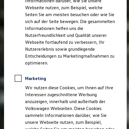
Informationen darüber, wie Sie unsere
Kfz-Versicherung für Nutzfahrzeuge
Webseite nutzen, zum Beispiel, welche
Restschuldversicherung
Wartungsverträge
Seiten Sie am meisten besuchen oder wie Sie
Besitzer & Service
sich auf der Seite bewegen. Die gesammelten
Reparatur & Service
Informationen helfen uns die
Sommer-Special
Reparatur, Pflege & Inspektion
Nutzerfreundlichkeit und Qualität unserer
Servicetermin anfragen
Webseite fortlaufend zu verbessern, Ihr
Service-Vorteile bei Volkswagen Nutzfahrzeuge
Nutzererlebnis sowie grundlegende
ServicePlus
Economy Service
Entscheidungen zu Marketingmaßnahmen zu
Räder & Reifen Service
optimieren.
Ersatzfahrzeuge
Notdienst und Pannenhilfe
Software, Konnektivität & Apps
Marketing
California App
VW Connect für Ihren ID. Buzz
Wir nutzen diese Cookies, um Ihnen auf Ihre
VW Connect für Ihren Transporter/Caravelle
Interessen zugeschnittene Werbung
VW Connect für Ihren Amarok
anzuzeigen, innerhalb und außerhalb der
VW Connect für andere Modelle
Connect Pro
Volkswagen Webseiten. Diese Cookies
Fleet Interface Data
sammeln Informationen darüber, wie Sie
Multistop Pathfinder
unsere Webseite nutzen, zum Beispiel,
Übersicht Software Updates
Hilfreiches für Besitzer