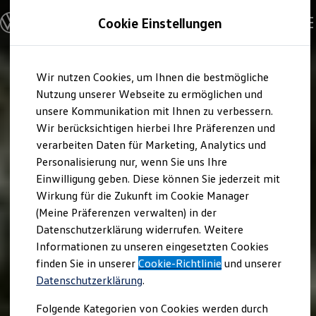
Modelle & Konfigurator
Cookie Einstellungen
Nutzfahrzeuge
Nutzfahrzeugkategorien entdecken
Modelle konfigurieren
Konfiguration laden
Zum
Zum
Modelle vergleichen
Wir nutzen Cookies, um Ihnen die bestmögliche
Hauptinhalt
Footer
Vorgängermodelle und Oldtimer
springen
springen
Nutzung unserer Webseite zu ermöglichen und
Vorgängermodelle
Oldtimer
unsere Kommunikation mit Ihnen zu verbessern.
Bulli Historie
Wir berücksichtigen hierbei Ihre Präferenzen und
Branchenlösungen & Gewerbekunden
verarbeiten Daten für Marketing, Analytics und
Umbaulösungen und Hersteller finden
Auf- und Umbauten entdecken & konfigurieren
Personalisierung nur, wenn Sie uns Ihre
Groß- und Sonderkunden
Einwilligung geben. Diese können Sie jederzeit mit
Großkunden
Wirkung für die Zukunft im Cookie Manager
Kommunen & Behörden
Journalisten
(Meine Präferenzen verwalten) in der
Sportvereine
Datenschutzerklärung widerrufen. Weitere
Branchenlösungen
Informationen zu unseren eingesetzten Cookies
Bau & Handwerk
Gewerbliche Personenbeförderung
finden Sie in unserer
Cookie-Richtlinie
und unserer
Service & mobile Werkstätten
Datenschutzerklärung
.
Kurier, Logistik & Handel
Kühlfahrzeuge
Folgende Kategorien von Cookies werden durch
Feuerwehr