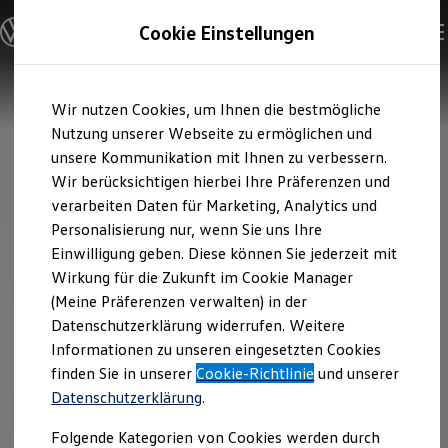
Modelle & Konfigurator
Cookie Einstellungen
Nutzfahrzeuge
Nutzfahrzeugkategorien entdecken
Modelle konfigurieren
Konfiguration laden
Zum
Zum
Modelle vergleichen
Wir nutzen Cookies, um Ihnen die bestmögliche
Hauptinhalt
Footer
Vorgängermodelle und Oldtimer
springen
springen
Nutzung unserer Webseite zu ermöglichen und
Vorgängermodelle
Oldtimer
unsere Kommunikation mit Ihnen zu verbessern.
Bulli Historie
Wir berücksichtigen hierbei Ihre Präferenzen und
Branchenlösungen & Gewerbekunden
verarbeiten Daten für Marketing, Analytics und
Umbaulösungen und Hersteller finden
Auf- und Umbauten entdecken & konfigurieren
Personalisierung nur, wenn Sie uns Ihre
Groß- und Sonderkunden
Einwilligung geben. Diese können Sie jederzeit mit
Großkunden
Wirkung für die Zukunft im Cookie Manager
Kommunen & Behörden
Journalisten
(Meine Präferenzen verwalten) in der
Sportvereine
Datenschutzerklärung widerrufen. Weitere
Branchenlösungen
Informationen zu unseren eingesetzten Cookies
Bau & Handwerk
Gewerbliche Personenbeförderung
finden Sie in unserer
Cookie-Richtlinie
und unserer
Service & mobile Werkstätten
Datenschutzerklärung
.
Kurier, Logistik & Handel
Kühlfahrzeuge
Folgende Kategorien von Cookies werden durch
Feuerwehr