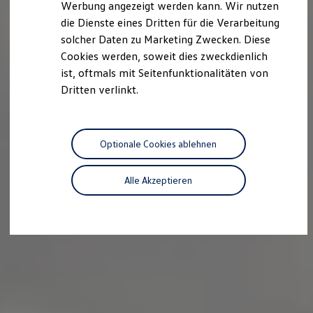
Werbung angezeigt werden kann. Wir nutzen
Autonomes Fahren
die Dienste eines Dritten für die Verarbeitung
Mehr zum ID. Buzz
Online Beratung
solcher Daten zu Marketing Zwecken. Diese
California Welt
Cookies werden, soweit dies zweckdienlich
California Club
ist, oftmals mit Seitenfunktionalitäten von
California Magazin & Ratgeber
Vanlife
Dritten verlinkt.
Ratgeber
Routen & Reisen
California Reisen & Erlebnisse
California App
Optionale Cookies ablehnen
California Lifestyle & Zubehör
Übernachten im California
Marke
Alle Akzeptieren
Unternehmen
Karriere
Karriere im Unternehmen
Karriere im Autohaus
Nachhaltigkeit
Kunden
Gesellschaft
Natur
Events
Rückblick VW Bus Festival 2023
75 Jahre Bulli Jubiläum