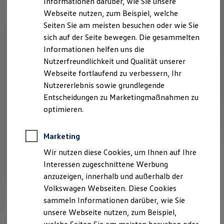
Informationen darüber, wie Sie unsere
Kfz-Versicherung für Nutzfahrzeuge
Webseite nutzen, zum Beispiel, welche
Restschuldversicherung
Wartungsverträge
Seiten Sie am meisten besuchen oder wie Sie
Besitzer & Service
sich auf der Seite bewegen. Die gesammelten
Reparatur & Service
Informationen helfen uns die
Sommer-Special
Reparatur, Pflege & Inspektion
Nutzerfreundlichkeit und Qualität unserer
Servicetermin anfragen
Webseite fortlaufend zu verbessern, Ihr
Service-Vorteile bei Volkswagen Nutzfahrzeuge
Nutzererlebnis sowie grundlegende
ServicePlus
Economy Service
Entscheidungen zu Marketingmaßnahmen zu
Räder & Reifen Service
optimieren.
Ersatzfahrzeuge
Notdienst und Pannenhilfe
Software, Konnektivität & Apps
Marketing
California App
VW Connect für Ihren ID. Buzz
Wir nutzen diese Cookies, um Ihnen auf Ihre
VW Connect für Ihren Transporter/Caravelle
Interessen zugeschnittene Werbung
VW Connect für Ihren Amarok
anzuzeigen, innerhalb und außerhalb der
VW Connect für andere Modelle
Connect Pro
Volkswagen Webseiten. Diese Cookies
Fleet Interface Data
sammeln Informationen darüber, wie Sie
Multistop Pathfinder
unsere Webseite nutzen, zum Beispiel,
Übersicht Software Updates
Hilfreiches für Besitzer