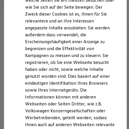
welche Seiten Sie am meisten besuchen oder
Digitales Bordbuch
wie Sie sich auf der Seite bewegen. Der
Fahrerassistenz- und Sicherheitssysteme
Zweck dieser Cookies ist es, Ihnen für Sie
Kontrollleuchten
Kurzfahrprofile und Ölverdünnung
relevantere und an Ihre Interessen
Batterieverordnung
angepasste Inhalte anzubieten. Sie werden
XTL-Dieselkraftstoff
außerdem dazu verwendet, die
Ersatzteile und Betriebsflüssigkeiten
Original Zubehör und Lifestyle Produkte
Erscheinungshäufigkeit einer Anzeige zu
myVolkswagen
begrenzen und die Effektivität von
myVolkswagen Business
Kampagnen zu messen und zu steuern. Sie
Elektrisch & Autonom
Elektro - & Hybridfahrzeuge
registrieren, ob Sie eine Webseite besucht
Unser Ansatz
haben oder nicht, sowie welche Inhalte
Klimafreundlicher Strom
genutzt worden sind. Dies basiert auf einer
Reichweite & Ladelösungen
Reichweitensimulator
eindeutigen Identifikation Ihres Browsers
Ladezeitensimulator
sowie Ihres Internetgeräts. Die
Ladelösungen für Privatkunden
Informationen können mit anderen
Ladelösungen für Gewerbekunden
Wallbox und Ladekabel
Webseiten oder Seiten Dritter, wie z.B.
Bidirektionales Laden
Volkswagen Konzerngesellschaften oder
Förderung & Kosten der Elektrofahrzeuge
Werbetreibenden, geteilt werden, sodass
Fördermöglichkeiten für Privatkunden
Fördermöglichkeiten für Gewerbekunden
Ihnen auch auf anderen Webseiten relevante
Kostensimulator