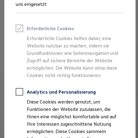
Rettungsdienste
uns eingesetzt:
ONE Business ID Vorteile
Fahrzeugsuche & Marktplatz
Fahrzeugsuche
Fahrzeuge online kaufen
Erforderliche Cookies
Digitaler Marktplatz
Kauf & Finanzierung
Erforderliche Cookies helfen dabei, eine
Online-Fahrzeugbewertung
Website nutzbar zu machen, indem sie
Aktionen & Angebote
E-Auto-Förderung
Grundfunktionen wie Seitennavigation und
Für Privatkunden
Zugriff auf sichere Bereiche der Website
Für Gewerbekunden
ermöglichen. Die Website kann ohne diese
Profi Paket
TopDeal
Cookies nicht richtig funktionieren.
Gebrauchtwagen
ProfiPartner für Gebrauchtwagen
Zertifizierte Gebrauchtwagen
Analytics und Personalisierung
Finanzierung
Diese Cookies werden genutzt, um
Für Privatkunden
Für Gewerbekunden
Funktionen der Website zuzulassen, die
Leasing
Ihnen eine möglichst komfortable und auf
Für Privatkunden
Ihre Interessen zugeschnittene Nutzung
Für Gewerbekunden
Versicherungen & Garantien
ermöglichen. Diese Cookies sammeln
Garantien