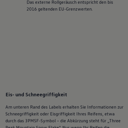
Das externe Rollgeräusch entspricht den bis
Bulli Magazin
2016 geltenden EU-Grenzwerten.
Fahrzeugabholung ab Werk
Uptime
Eis- und Schneegriffigkeit
Am unteren Rand des Labels erhalten Sie Informationen zur
Schneegriffigkeit oder Eisgriffigkeit Ihres Reifens, etwa
durch das 3PMSF-Symbol – die Abkürzung steht für „Three
Peak Mountain Snow Flake“. Nur wenn Ihr Reifen die