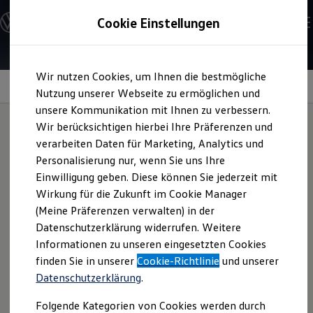
Modelle & Konfigurator
Cookie Einstellungen
Nutzfahrzeuge
Nutzfahrzeugkategorien entdecken
Modelle konfigurieren
Konfiguration laden
Zum
Zum
Modelle vergleichen
Wir nutzen Cookies, um Ihnen die bestmögliche
Hauptinhalt
Footer
Vorgängermodelle und Oldtimer
springen
springen
Information
Nutzung unserer Webseite zu ermöglichen und
Vorgängermodelle
Oldtimer
unsere Kommunikation mit Ihnen zu verbessern.
Bulli Historie
Wir berücksichtigen hierbei Ihre Präferenzen und
Branchenlösungen & Gewerbekunden
verarbeiten Daten für Marketing, Analytics und
Umbaulösungen und Hersteller finden
Das
EU-Reifenlabel
Auf- und Umbauten entdecken & konfigurieren
Personalisierung nur, wenn Sie uns Ihre
Groß- und Sonderkunden
Einwilligung geben. Diese können Sie jederzeit mit
Großkunden
Wirkung für die Zukunft im Cookie Manager
Kommunen & Behörden
So einfach finden Sie heraus, welche
Journalisten
(Meine Präferenzen verwalten) in der
Eigenschaften ein Reifen hat
Sportvereine
Datenschutzerklärung widerrufen. Weitere
Branchenlösungen
Informationen zu unseren eingesetzten Cookies
Bau & Handwerk
Das EU-Reifenlabel ist für alle fabrikneuen Reifen Pflicht
Gewerbliche Personenbeförderung
finden Sie in unserer
Cookie-Richtlinie
und unserer
und gilt seit 2012. Ab dem 1. Mai 2021 hat das Label ein
Service & mobile Werkstätten
Datenschutzerklärung
.
neues Design bekommen und beinhaltet zahlreiche neue
Kurier, Logistik & Handel
Kühlfahrzeuge
Informationen rund um Reifen – für Fahrzeuge mit
Folgende Kategorien von Cookies werden durch
Feuerwehr