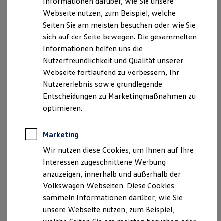
Informationen darüber, wie Sie unsere
Kfz-Versicherung für Nutzfahrzeuge
Webseite nutzen, zum Beispiel, welche
Restschuldversicherung
Je weniger Widerstand Ihre Reifen beim Rollen überwinden
Wartungsverträge
Seiten Sie am meisten besuchen oder wie Sie
müssen, desto weniger Energie braucht Ihr
Volkswagen
Besitzer & Service
sich auf der Seite bewegen. Die gesammelten
Nutzfahrzeug. Mit einem Benzin- oder Diesel-Auto sparen
Reparatur & Service
Informationen helfen uns die
Sommer-Special
Sie dadurch zusätzlich einige Gramm CO
ein. Dabei liegen
2
Reparatur, Pflege & Inspektion
Nutzerfreundlichkeit und Qualität unserer
zwischen Klasse A und E bei 1.000 km bis zu 5,1 l.
Servicetermin anfragen
Webseite fortlaufend zu verbessern, Ihr
Service-Vorteile bei Volkswagen Nutzfahrzeuge
Nutzererlebnis sowie grundlegende
ServicePlus
Economy Service
Entscheidungen zu Marketingmaßnahmen zu
Räder & Reifen Service
optimieren.
Ersatzfahrzeuge
Notdienst und Pannenhilfe
Software, Konnektivität & Apps
Marketing
California App
VW Connect für Ihren ID. Buzz
Wir nutzen diese Cookies, um Ihnen auf Ihre
VW Connect für Ihren Transporter/Caravelle
Interessen zugeschnittene Werbung
VW Connect für Ihren Amarok
anzuzeigen, innerhalb und außerhalb der
VW Connect für andere Modelle
Connect Pro
Volkswagen Webseiten. Diese Cookies
Fleet Interface Data
sammeln Informationen darüber, wie Sie
Beispiel des möglichen Kraftstoffmehrverbrauchs
Multistop Pathfinder
unsere Webseite nutzen, zum Beispiel,
Übersicht Software Updates
eines Fahrzeuges mit Verbrennungsmotor auf 1.000
Hilfreiches für Besitzer