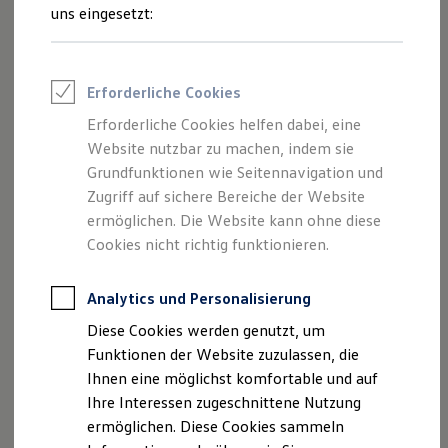
Verbrennungsmotor und Elektroautos.
Rettungsdienste
uns eingesetzt:
ONE Business ID Vorteile
Allgemeine Informationen
Fahrzeugsuche & Marktplatz
Fahrzeugsuche
Fahrzeuge online kaufen
Ganz oben auf dem Label finden Sie allgemeine
Erforderliche Cookies
Digitaler Marktplatz
Informationen zu Ihrem Reifen, wie den Lieferanten, die
Kauf & Finanzierung
Erforderliche Cookies helfen dabei, eine
Online-Fahrzeugbewertung
Reifentypkennung, die Reifengröße und die Reifenklasse.
Website nutzbar zu machen, indem sie
Aktionen & Angebote
E-Auto-Förderung
Grundfunktionen wie Seitennavigation und
Für Privatkunden
Zugriff auf sichere Bereiche der Website
Für Gewerbekunden
ermöglichen. Die Website kann ohne diese
Profi Paket
TopDeal
Cookies nicht richtig funktionieren.
Gebrauchtwagen
ProfiPartner für Gebrauchtwagen
Zertifizierte Gebrauchtwagen
Analytics und Personalisierung
Finanzierung
Diese Cookies werden genutzt, um
Für Privatkunden
Für Gewerbekunden
Funktionen der Website zuzulassen, die
Leasing
Ihnen eine möglichst komfortable und auf
Für Privatkunden
Ihre Interessen zugeschnittene Nutzung
Für Gewerbekunden
Versicherungen & Garantien
ermöglichen. Diese Cookies sammeln
Kraftstoffeffizienz
Garantien