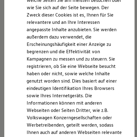
welche Seiten Sie am meisten besuchen oder
km bei einem Durchschnittsverbrauch von 6,6
Digitales Bordbuch
wie Sie sich auf der Seite bewegen. Der
l/100 km.
Fahrerassistenz- und Sicherheitssysteme
Zweck dieser Cookies ist es, Ihnen für Sie
Kontrollleuchten
Kurzfahrprofile und Ölverdünnung
Nasshaftung
relevantere und an Ihre Interessen
Batterieverordnung
angepasste Inhalte anzubieten. Sie werden
XTL-Dieselkraftstoff
Je besser die Nasshaftung Ihrer Reifen, desto kürzer ist Ihr
außerdem dazu verwendet, die
Ersatzteile und Betriebsflüssigkeiten
Original Zubehör und Lifestyle Produkte
Bremsweg auf einer nassen Fahrbahn. Der Bremsweg
Erscheinungshäufigkeit einer Anzeige zu
myVolkswagen
verlängert sich schon bei 80 km/h von einer Klasse zur
begrenzen und die Effektivität von
myVolkswagen Business
nächsten um 3 bis 6 m.
Kampagnen zu messen und zu steuern. Sie
Elektrisch & Autonom
Elektro - & Hybridfahrzeuge
registrieren, ob Sie eine Webseite besucht
Unser Ansatz
haben oder nicht, sowie welche Inhalte
Klimafreundlicher Strom
genutzt worden sind. Dies basiert auf einer
Reichweite & Ladelösungen
Reichweitensimulator
eindeutigen Identifikation Ihres Browsers
Ladezeitensimulator
sowie Ihres Internetgeräts. Die
Ladelösungen für Privatkunden
Informationen können mit anderen
Ladelösungen für Gewerbekunden
Wallbox und Ladekabel
Webseiten oder Seiten Dritter, wie z.B.
Bidirektionales Laden
Volkswagen Konzerngesellschaften oder
Förderung & Kosten der Elektrofahrzeuge
Werbetreibenden, geteilt werden, sodass
Fördermöglichkeiten für Privatkunden
Fördermöglichkeiten für Gewerbekunden
Ihnen auch auf anderen Webseiten relevante
Kostensimulator