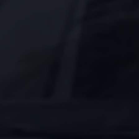
Bulli Magazin
Fahrzeugabholung ab Werk
Uptime