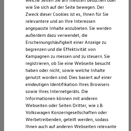
welche Seiten Sie am meisten besuchen oder
Die in dieser Darstellung gezeigten Fahrzeuge und
Digitales Bordbuch
wie Sie sich auf der Seite bewegen. Der
Fahrerassistenz- und Sicherheitssysteme
Ausstattungen können in einzelnen Details vom aktuellen
Zweck dieser Cookies ist es, Ihnen für Sie
Kontrollleuchten
deutschen Lieferprogramm abweichen. Abgebildet sind
Kurzfahrprofile und Ölverdünnung
relevantere und an Ihre Interessen
teilweise Sonderausstattungen der Fahrzeuge gegen
Batterieverordnung
Mehrpreis.
angepasste Inhalte anzubieten. Sie werden
XTL-Dieselkraftstoff
Bitte beachten Sie auch unseren Konfigurator für eine
außerdem dazu verwendet, die
Ersatzteile und Betriebsflüssigkeiten
Übersicht der aktuell verfügbaren Modelle und Ausstattungen.
Original Zubehör und Lifestyle Produkte
Erscheinungshäufigkeit einer Anzeige zu
myVolkswagen
begrenzen und die Effektivität von
myVolkswagen Business
Die angegebenen Verbrauchs- und Emissionswerte beziehen
Kampagnen zu messen und zu steuern. Sie
Elektrisch & Autonom
sich nicht auf ein einzelnes Fahrzeug und sind nicht Bestandteil
Elektro - & Hybridfahrzeuge
registrieren, ob Sie eine Webseite besucht
des Angebots, sondern dienen allein Vergleichszwecken
Unser Ansatz
haben oder nicht, sowie welche Inhalte
zwischen den verschiedenen Fahrzeugtypen.
Klimafreundlicher Strom
Zusatzausstattungen und Zubehör (Anbauteile, Reifenformat
genutzt worden sind. Dies basiert auf einer
Reichweite & Ladelösungen
Reichweitensimulator
usw.) können relevante Fahrzeugparameter, wie
z. B.
Gewicht,
eindeutigen Identifikation Ihres Browsers
Ladezeitensimulator
Rollwiderstand und Aerodynamik verändern und neben
sowie Ihres Internetgeräts. Die
Ladelösungen für Privatkunden
Witterungs- und Verkehrsbedingungen sowie dem
Informationen können mit anderen
Ladelösungen für Gewerbekunden
individuellen Fahrverhalten den Kraftstoffverbrauch, den
Wallbox und Ladekabel
Webseiten oder Seiten Dritter, wie z.B.
Stromverbrauch, die CO₂-Emissionen und die
Bidirektionales Laden
Volkswagen Konzerngesellschaften oder
Fahrleistungswerte eines Fahrzeugs beeinflussen.
Förderung & Kosten der Elektrofahrzeuge
Werbetreibenden, geteilt werden, sodass
Fördermöglichkeiten für Privatkunden
Fördermöglichkeiten für Gewerbekunden
Weitere Informationen zum offiziellen Kraftstoffverbrauch und
Ihnen auch auf anderen Webseiten relevante
Kostensimulator