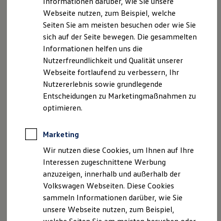
Informationen darüber, wie Sie unsere
Kfz-Versicherung für Nutzfahrzeuge
Anschließend werden die Türen entriegelt.
Webseite nutzen, zum Beispiel, welche
Restschuldversicherung
Wartungsverträge
Seiten Sie am meisten besuchen oder wie Sie
Besitzer & Service
sich auf der Seite bewegen. Die gesammelten
Reparatur & Service
Informationen helfen uns die
Sommer-Special
Impressum
Nutzungsbedingungen
Reparatur, Pflege & Inspektion
Nutzerfreundlichkeit und Qualität unserer
Servicetermin anfragen
Datenschutzerklärungen
Cookie-Richtlinie
Webseite fortlaufend zu verbessern, Ihr
Service-Vorteile bei Volkswagen Nutzfahrzeuge
Lizenzhinweise Dritter
Nutzererlebnis sowie grundlegende
ServicePlus
Angaben zum Digital Service Act (DSA)
EU Data Act
Economy Service
Entscheidungen zu Marketingmaßnahmen zu
Räder & Reifen Service
Produktsicherheitsinformationen
Rückrufe
Vorschriften
optimieren.
Ersatzfahrzeuge
Kontakt
Händlersuche
Newsletter
Notdienst und Pannenhilfe
VERTRAG WIDERRUFEN
Software, Konnektivität & Apps
Marketing
California App
VW Connect für Ihren ID. Buzz
Wir nutzen diese Cookies, um Ihnen auf Ihre
VW Connect für Ihren Transporter/Caravelle
Interessen zugeschnittene Werbung
VW Connect für Ihren Amarok
Disclaimer von Volkswagen AG
anzuzeigen, innerhalb und außerhalb der
VW Connect für andere Modelle
Connect Pro
1.
Im Rahmen der Grenzen des Systems.
Volkswagen Webseiten. Diese Cookies
Fleet Interface Data
sammeln Informationen darüber, wie Sie
2.
Sonderausstattung gegen Mehrpreis beim
Multivan
Life und
Multistop Pathfinder
unsere Webseite nutzen, zum Beispiel,
Übersicht Software Updates
beim
Multivan
Style.
Hilfreiches für Besitzer