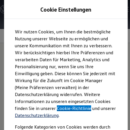
Modelle & Konfigurator
Cookie Einstellungen
Nutzfahrzeuge
Nutzfahrzeugkategorien entdecken
Modelle konfigurieren
Konfiguration laden
Zum
Zum
Modelle vergleichen
Wir nutzen Cookies, um Ihnen die bestmögliche
Hauptinhalt
Footer
Vorgängermodelle und Oldtimer
IQ.Drive
springen
springen
Nutzung unserer Webseite zu ermöglichen und
Vorgängermodelle
Oldtimer
unsere Kommunikation mit Ihnen zu verbessern.
Bulli Historie
Wir berücksichtigen hierbei Ihre Präferenzen und
Branchenlösungen & Gewerbekunden
verarbeiten Daten für Marketing, Analytics und
Umbaulösungen und Hersteller finden
Ihr Assistent
auf der
Auf- und Umbauten entdecken & konfigurieren
Personalisierung nur, wenn Sie uns Ihre
Groß- und Sonderkunden
Einwilligung geben. Diese können Sie jederzeit mit
Großkunden
Autobahn
Wirkung für die Zukunft im Cookie Manager
Kommunen & Behörden
Journalisten
(Meine Präferenzen verwalten) in der
Sportvereine
Datenschutzerklärung widerrufen. Weitere
Branchenlösungen
Der
Multivan
macht Ihr Leben noch einfacher – besonders
Informationen zu unseren eingesetzten Cookies
Bau & Handwerk
auf der Straße. Denn hier unterstützen Sie erstmals
Gewerbliche Personenbeförderung
finden Sie in unserer
Cookie-Richtlinie
und unserer
intelligente Fahrerassistenzsysteme der neuesten
Service & mobile Werkstätten
Datenschutzerklärung
.
Kurier, Logistik & Handel
1
Generation
. IQ.DRIVE – optional verfügbar – dieser
Kühlfahrzeuge
Begriff steht stellvertretend für alle Systeme, die
Folgende Kategorien von Cookies werden durch
Feuerwehr