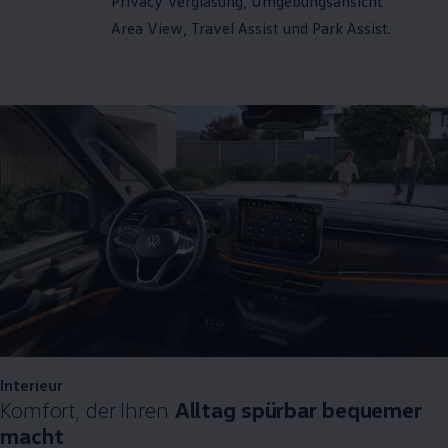
Privacy Verglasung, Umgebungsansicht
Area View, Travel Assist und Park Assist.
Interieur
Komfort, der Ihren
Alltag spürbar bequemer
macht