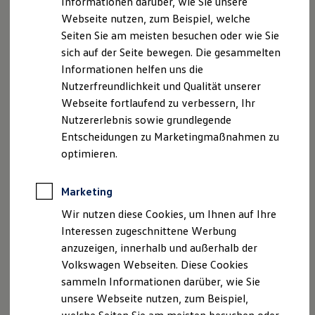
Informationen darüber, wie Sie unsere
Garantien
1
5
Plus
für drei Jahre. VW Connect Upgrades
können
Webseite nutzen, zum Beispiel, welche
Kfz-Versicherung für Nutzfahrzeuge
auf Wunsch hinzugebucht werden. Das High-End-System
Restschuldversicherung
Seiten Sie am meisten besuchen oder wie Sie
Wartungsverträge
kann zudem eine Ansicht der Navigationskarte auf dem
sich auf der Seite bewegen. Die gesammelten
Besitzer & Service
6
Digital Cockpit
darstellen und ermöglicht die
Informationen helfen uns die
Reparatur & Service
Sommer-Special
Verkehrszeichenerkennung.
Nutzerfreundlichkeit und Qualität unserer
Reparatur, Pflege & Inspektion
Webseite fortlaufend zu verbessern, Ihr
Servicetermin anfragen
Nutzererlebnis sowie grundlegende
Service-Vorteile bei Volkswagen Nutzfahrzeuge
ServicePlus
Entscheidungen zu Marketingmaßnahmen zu
Economy Service
optimieren.
Impressum
Nutzungsbedingungen
Räder & Reifen Service
Ersatzfahrzeuge
Datenschutzerklärungen
Cookie-Richtlinie
Notdienst und Pannenhilfe
Lizenzhinweise Dritter
Marketing
Software, Konnektivität & Apps
Angaben zum Digital Service Act (DSA)
EU Data Act
California App
Wir nutzen diese Cookies, um Ihnen auf Ihre
VW Connect für Ihren ID. Buzz
Produktsicherheitsinformationen
Rückrufe
Vorschriften
Interessen zugeschnittene Werbung
VW Connect für Ihren Transporter/Caravelle
Kontakt
Händlersuche
Newsletter
anzuzeigen, innerhalb und außerhalb der
VW Connect für Ihren Amarok
VERTRAG WIDERRUFEN
VW Connect für andere Modelle
Volkswagen Webseiten. Diese Cookies
Connect Pro
sammeln Informationen darüber, wie Sie
Fleet Interface Data
unsere Webseite nutzen, zum Beispiel,
Multistop Pathfinder
Disclaimer von Volkswagen AG
Übersicht Software Updates