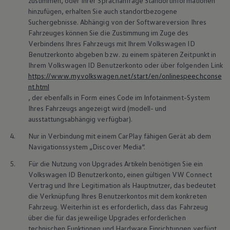
zustimmen, oder Ihrer Sprachanfrage Standortinformationen
hinzufügen, erhalten Sie auch standortbezogene
Suchergebnisse. Abhängig von der Softwareversion Ihres
Fahrzeuges können Sie die Zustimmung im Zuge des
Verbindens Ihres Fahrzeugs mit Ihrem
Volkswagen
ID
Benutzerkonto abgeben bzw. zu einem späteren Zeitpunkt in
Ihrem
Volkswagen
ID Benutzerkonto oder über folgenden Link
https://www.myvolkswagen.net/start/en/onlinespeechconse
nt.html
, der ebenfalls in Form eines Code im Infotainment-System
Ihres Fahrzeugs angezeigt wird (modell- und
ausstattungsabhängig verfügbar).
4.
Nur in Verbindung mit einem CarPlay fähigen Gerät ab dem
Navigationssystem „Discover Media“.
5.
Für die Nutzung von Upgrades Artikeln benötigen Sie ein
Volkswagen
ID Benutzerkonto, einen gültigen VW Connect
Vertrag und Ihre Legitimation als Hauptnutzer, das bedeutet
die Verknüpfung Ihres Benutzerkontos mit dem konkreten
Fahrzeug. Weiterhin ist es erforderlich, dass das Fahrzeug
über die für das jeweilige Upgrades erforderlichen
technischen Funktionen und Hardware Einrichtungen verfügt.