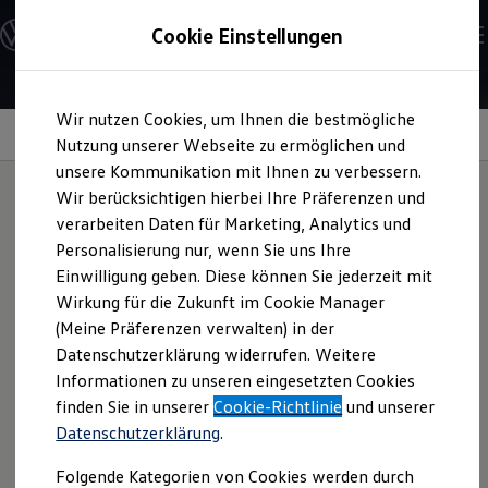
Modelle & Konfigurator
Cookie Einstellungen
Nutzfahrzeuge
Nutzfahrzeugkategorien entdecken
Modelle konfigurieren
Konfiguration laden
Zum
Zum
Modelle vergleichen
Wir nutzen Cookies, um Ihnen die bestmögliche
Hauptinhalt
Footer
Vorgängermodelle und Oldtimer
Navigationssysteme
springen
springen
Nutzung unserer Webseite zu ermöglichen und
Vorgängermodelle
Oldtimer
unsere Kommunikation mit Ihnen zu verbessern.
Bulli Historie
Wir berücksichtigen hierbei Ihre Präferenzen und
Branchenlösungen & Gewerbekunden
verarbeiten Daten für Marketing, Analytics und
Umbaulösungen und Hersteller finden
Zielorientiert
unterweg
Auf- und Umbauten entdecken & konfigurieren
Personalisierung nur, wenn Sie uns Ihre
Groß- und Sonderkunden
Einwilligung geben. Diese können Sie jederzeit mit
Großkunden
s
Wirkung für die Zukunft im Cookie Manager
Kommunen & Behörden
Journalisten
(Meine Präferenzen verwalten) in der
Sportvereine
Datenschutzerklärung widerrufen. Weitere
Branchenlösungen
Informationen zu unseren eingesetzten Cookies
Bau & Handwerk
Gewerbliche Personenbeförderung
finden Sie in unserer
Cookie-Richtlinie
und unserer
Service & mobile Werkstätten
Datenschutzerklärung
.
Kurier, Logistik & Handel
Menschen mit Behinderung
Folgende Kategorien von Cookies werden durch
Kühlfahrzeuge