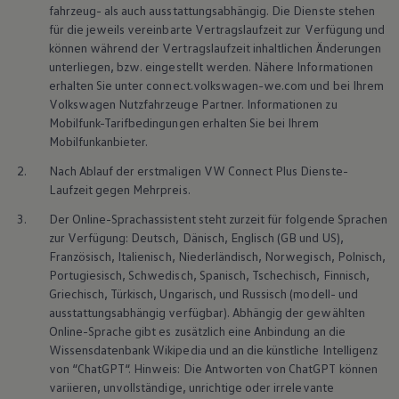
fahrzeug- als auch ausstattungsabhängig. Die Dienste stehen
75 Jahre Bulli Jubiläum
für die jeweils vereinbarte Vertragslaufzeit zur Verfügung und
Bulli Magazin
Fahrzeugabholung ab Werk
können während der Vertragslaufzeit inhaltlichen Änderungen
unterliegen, bzw. eingestellt werden. Nähere Informationen
erhalten Sie unter connect.volkswagen-we.com und bei Ihrem
Volkswagen
Nutzfahrzeuge
Partner. Informationen zu
Mobilfunk-Tarifbedingungen erhalten Sie bei Ihrem
Mobilfunkanbieter.
2.
Nach Ablauf der erstmaligen VW Connect Plus Dienste-
Laufzeit gegen Mehrpreis.
3.
Der Online-Sprachassistent steht zurzeit für folgende Sprachen
zur Verfügung: Deutsch, Dänisch, Englisch (GB und US),
Französisch, Italienisch, Niederländisch, Norwegisch, Polnisch,
Portugiesisch, Schwedisch, Spanisch, Tschechisch, Finnisch,
Griechisch, Türkisch, Ungarisch, und Russisch (modell- und
ausstattungsabhängig verfügbar). Abhängig der gewählten
Online-Sprache gibt es zusätzlich eine Anbindung an die
Wissensdatenbank Wikipedia und an die künstliche Intelligenz
von “ChatGPT“. Hinweis: Die Antworten von ChatGPT können
variieren, unvollständige, unrichtige oder irrelevante