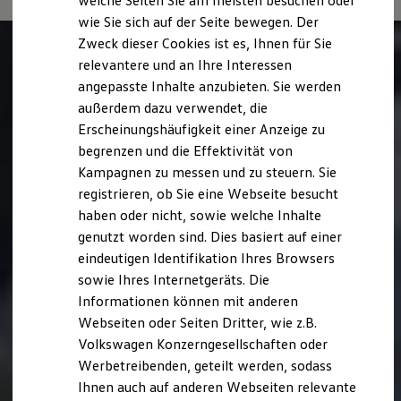
welche Seiten Sie am meisten besuchen oder
Digitales Bordbuch
wie Sie sich auf der Seite bewegen. Der
Fahrerassistenz- und Sicherheitssysteme
Zweck dieser Cookies ist es, Ihnen für Sie
Kontrollleuchten
Kurzfahrprofile und Ölverdünnung
relevantere und an Ihre Interessen
Batterieverordnung
angepasste Inhalte anzubieten. Sie werden
XTL-Dieselkraftstoff
außerdem dazu verwendet, die
Ersatzteile und Betriebsflüssigkeiten
Original Zubehör und Lifestyle Produkte
Erscheinungshäufigkeit einer Anzeige zu
myVolkswagen
begrenzen und die Effektivität von
myVolkswagen Business
Kampagnen zu messen und zu steuern. Sie
Elektrisch & Autonom
Elektro - & Hybridfahrzeuge
registrieren, ob Sie eine Webseite besucht
Unser Ansatz
haben oder nicht, sowie welche Inhalte
Klimafreundlicher Strom
genutzt worden sind. Dies basiert auf einer
Reichweite & Ladelösungen
Reichweitensimulator
eindeutigen Identifikation Ihres Browsers
Ladezeitensimulator
sowie Ihres Internetgeräts. Die
Ladelösungen für Privatkunden
Informationen können mit anderen
Ladelösungen für Gewerbekunden
Wallbox und Ladekabel
Webseiten oder Seiten Dritter, wie z.B.
Bidirektionales Laden
Volkswagen Konzerngesellschaften oder
Förderung & Kosten der Elektrofahrzeuge
Werbetreibenden, geteilt werden, sodass
Fördermöglichkeiten für Privatkunden
Fördermöglichkeiten für Gewerbekunden
Ihnen auch auf anderen Webseiten relevante
Kostensimulator