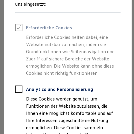
Rettungsdienste
uns eingesetzt:
ONE Business ID Vorteile
Impressum
Nutzungsbedingungen
Fahrzeugsuche & Marktplatz
Datenschutzerklärungen
Cookie-Richtlinie
Fahrzeugsuche
Fahrzeuge online kaufen
Lizenzhinweise Dritter
Erforderliche Cookies
Digitaler Marktplatz
Angaben zum Digital Service Act (DSA)
EU Data Act
Kauf & Finanzierung
Erforderliche Cookies helfen dabei, eine
Produktsicherheitsinformationen
Rückrufe
Vorschriften
Online-Fahrzeugbewertung
Website nutzbar zu machen, indem sie
Aktionen & Angebote
Kontakt
Händlersuche
Newsletter
E-Auto-Förderung
Grundfunktionen wie Seitennavigation und
VERTRAG WIDERRUFEN
Für Privatkunden
Zugriff auf sichere Bereiche der Website
Für Gewerbekunden
ermöglichen. Die Website kann ohne diese
Profi Paket
TopDeal
Cookies nicht richtig funktionieren.
Disclaimer von Volkswagen AG
Gebrauchtwagen
ProfiPartner für Gebrauchtwagen
Die in dieser Darstellung gezeigten Fahrzeuge und
Zertifizierte Gebrauchtwagen
Analytics und Personalisierung
Ausstattungen können in einzelnen Details vom aktuellen
Finanzierung
deutschen Lieferprogramm abweichen. Abgebildet sind
Diese Cookies werden genutzt, um
Für Privatkunden
teilweise Sonderausstattungen der Fahrzeuge gegen
Für Gewerbekunden
Funktionen der Website zuzulassen, die
Leasing
Mehrpreis.
Ihnen eine möglichst komfortable und auf
Für Privatkunden
Bitte beachten Sie auch unseren Konfigurator für eine
Ihre Interessen zugeschnittene Nutzung
Für Gewerbekunden
Übersicht der aktuell verfügbaren Modelle und Ausstattungen.
Versicherungen & Garantien
ermöglichen. Diese Cookies sammeln
Garantien