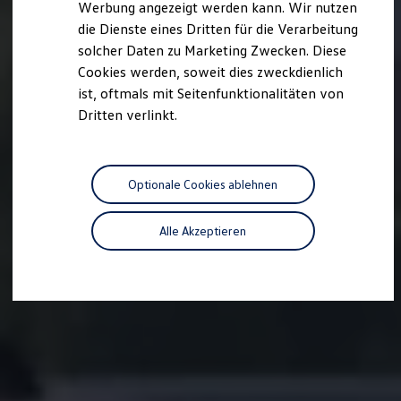
Werbung angezeigt werden kann. Wir nutzen
Autonomes Fahren
die Dienste eines Dritten für die Verarbeitung
Mehr zum ID. Buzz
Online Beratung
solcher Daten zu Marketing Zwecken. Diese
California Welt
Cookies werden, soweit dies zweckdienlich
California Club
ist, oftmals mit Seitenfunktionalitäten von
California Magazin & Ratgeber
Vanlife
Dritten verlinkt.
Ratgeber
Routen & Reisen
California Reisen & Erlebnisse
California App
Optionale Cookies ablehnen
California Lifestyle & Zubehör
Übernachten im California
Marke
Alle Akzeptieren
Unternehmen
Karriere
Karriere im Unternehmen
Karriere im Autohaus
Nachhaltigkeit
Kunden
Gesellschaft
Natur
Events
Rückblick VW Bus Festival 2023
75 Jahre Bulli Jubiläum