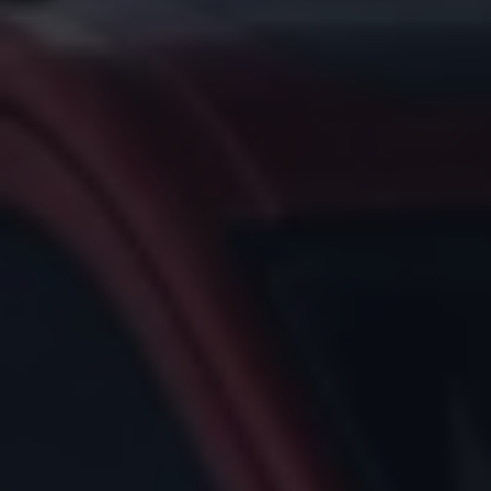
Bulli Magazin
Fahrzeugabholung ab Werk
Uptime