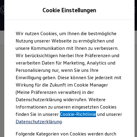
Modelle & Konfigurator
Cookie Einstellungen
Nutzfahrzeuge
Nutzfahrzeugkategorien entdecken
Modelle konfigurieren
Konfiguration laden
Zum
Zum
Modelle vergleichen
Wir nutzen Cookies, um Ihnen die bestmögliche
Hauptinhalt
Footer
Vorgängermodelle und Oldtimer
Radio
springen
springen
Nutzung unserer Webseite zu ermöglichen und
Vorgängermodelle
Oldtimer
unsere Kommunikation mit Ihnen zu verbessern.
Bulli Historie
Wir berücksichtigen hierbei Ihre Präferenzen und
Branchenlösungen & Gewerbekunden
verarbeiten Daten für Marketing, Analytics und
Umbaulösungen und Hersteller finden
Hier
spielt die Musik
Auf- und Umbauten entdecken & konfigurieren
Personalisierung nur, wenn Sie uns Ihre
Groß- und Sonderkunden
Einwilligung geben. Diese können Sie jederzeit mit
Großkunden
Wirkung für die Zukunft im Cookie Manager
Kommunen & Behörden
Eine lange berufliche Tour, die Fahrt in den Urlaub oder der
Journalisten
(Meine Präferenzen verwalten) in der
Weg zum Training Ihrer Kinder – gute Unterhaltung sorgt
Sportvereine
Datenschutzerklärung widerrufen. Weitere
Branchenlösungen
hierbei auch für gute Laune. Die Radio- und
Informationen zu unseren eingesetzten Cookies
Bau & Handwerk
Navigationssysteme im
Caddy
bieten für nahezu jede
Gewerbliche Personenbeförderung
finden Sie in unserer
Cookie-Richtlinie
und unserer
Situation das passende Programm.
Service & mobile Werkstätten
Datenschutzerklärung
.
Kurier, Logistik & Handel
Kühlfahrzeuge
Folgende Kategorien von Cookies werden durch
Feuerwehr