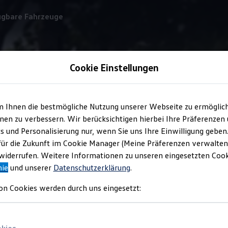
ügbare Fahrzeuge
Cookie Einstellungen
Türen und Heckklappe
m Ihnen die bestmögliche Nutzung unserer Webseite zu ermöglic
en zu verbessern. Wir berücksichtigen hierbei Ihre Präferenzen
cs und Personalisierung nur, wenn Sie uns Ihre Einwilligung geben
rt
beim Einladen
für die Zukunft im Cookie Manager (Meine Präferenzen verwalten)
iderrufen. Weitere Informationen zu unseren eingesetzten Cooki
nie
und unserer
Datenschutzerklärung
.
ren mit Fenster im
Caddy
sind leicht zu öffnen und ermöglichen e
on Cookies werden durch uns eingesetzt: