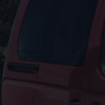
Hilfreiches für Besitzer
Digitales Bordbuch
Fahrerassistenz- und Sicherheitssysteme
Kontrollleuchten
Kurzfahrprofile und Ölverdünnung
Batterieverordnung
XTL-Dieselkraftstoff
Ersatzteile und Betriebsflüssigkeiten
Original Zubehör und Lifestyle Produkte
myVolkswagen
myVolkswagen Business
Elektrisch & Autonom
Elektro - & Hybridfahrzeuge
Unser Ansatz
Klimafreundlicher Strom
Reichweite & Ladelösungen
Reichweitensimulator
Ladezeitensimulator
Ladelösungen für Privatkunden
Ladelösungen für Gewerbekunden
Wallbox und Ladekabel
Bidirektionales Laden
Förderung & Kosten der Elektrofahrzeuge
Fördermöglichkeiten für Privatkunden
Fördermöglichkeiten für Gewerbekunden