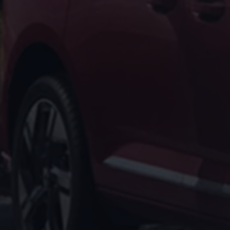
Kostensimulator
Autonomes Fahren
Mehr zum ID. Buzz
Online Beratung
California Welt
California Club
California Magazin & Ratgeber
Vanlife
Ratgeber
Routen & Reisen
California Reisen & Erlebnisse
California App
California Lifestyle & Zubehör
Übernachten im California
Marke
Unternehmen
Karriere
Karriere im Unternehmen
Karriere im Autohaus
Nachhaltigkeit
Kunden
Gesellschaft
Natur
Events
Rückblick VW Bus Festival 2023