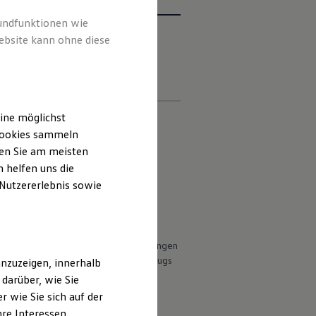
rundfunktionen wie
ebsite kann ohne diese
iften
Kontakt
Händlersuche
ine möglichst
 Cookies sammeln
ten Sie am meisten
 deutschen Lieferprogramm abweichen.
 helfen uns die
 Nutzererlebnis sowie
ungen.
ht Bestandteil des Angebots, sondern
r (Anbauteile, Reifenformat usw.)
en Witterungs- und Verkehrsbedingungen
 die Fahrleistungswerte eines Fahrzeugs
nzuzeigen, innerhalb
darüber, wie Sie
 wie Sie sich auf der
 neuer Personenkraftwagen können dem
hre Interessen