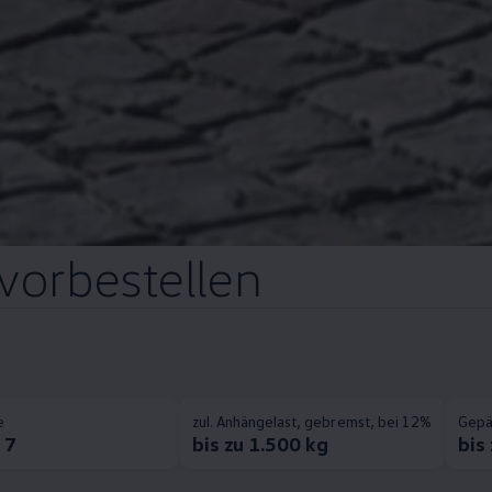
 vorbestellen
e
zul. Anhängelast, gebremst, bei 12%
Gepä
 7
bis zu 1.500 kg
bis