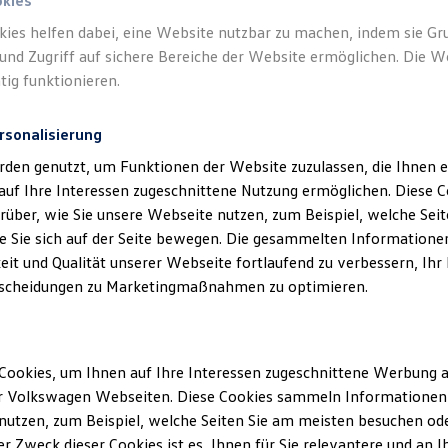
okies
kies helfen dabei, eine Website nutzbar zu machen, indem sie G
und Zugriff auf sichere Bereiche der Website ermöglichen. Die W
Datenschutzerklärungen
Cookie-Richtlinie
Lizenzhinweise Dritter
tig funktionieren.
EU Data Act
Produktsicherheitsinformationen
Rückrufe
Vorschr
rsonalisierung
rden genutzt, um Funktionen der Website zuzulassen, die Ihnen e
auf Ihre Interessen zugeschnittene Nutzung ermöglichen. Diese
über, wie Sie unsere Webseite nutzen, zum Beispiel, welche Sei
n Fahrzeuge und Ausstattungen können in einzelnen Details vom aktuellen
 Sie sich auf der Seite bewegen. Die gesammelten Informationen
sstattungen der Fahrzeuge gegen Mehrpreis.
eit und Qualität unserer Webseite fortlaufend zu verbessern, Ihr
figurator für eine Übersicht der aktuell verfügbaren Modelle und Ausstatt
scheidungen zu Marketingmaßnahmen zu optimieren.
ssionswerte beziehen sich nicht auf ein einzelnes Fahrzeug und sind nic
ischen den verschiedenen Fahrzeugtypen. Zusatzausstattungen und Zubehö
r, wie
z. B.
Gewicht, Rollwiderstand und Aerodynamik verändern und neb
ten den Kraftstoffverbrauch, den Stromverbrauch, die CO₂-Emissionen und
Cookies, um Ihnen auf Ihre Interessen zugeschnittene Werbung a
r Volkswagen Webseiten. Diese Cookies sammeln Informationen 
utzen, zum Beispiel, welche Seiten Sie am meisten besuchen oder
len Kraftstoffverbrauch und den offiziellen spezifischen CO₂-Emissionen
r Zweck dieser Cookies ist es, Ihnen für Sie relevantere und an I