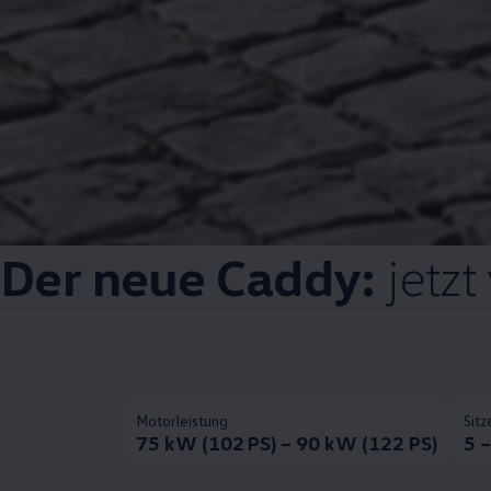
Der neue
Caddy
:
jetzt
Motorleistung
Sitz
75 kW (102 PS) – 90 kW (122 PS)
5 –