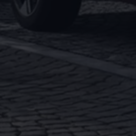
75 Jahre Bulli Jubiläum
Bulli Magazin
Fahrzeugabholung ab Werk