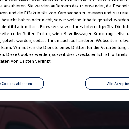
brauch, die CO₂-Emissionen und den Stromverbrauch neuer Personenkraft
e anzubieten. Sie werden außerdem dazu verwendet, die Erschein
utsche Automobil Treuhand GmbH, Hellmuth-Hirth-Str. 1, D-73760 Ostfild
zen und die Effektivität von Kampagnen zu messen und zu steuern
 besucht haben oder nicht, sowie welche Inhalte genutzt worden s
 Identifikation Ihres Browsers sowie Ihres Internetgeräts. Die 
iten oder Seiten Dritter, wie z.B. Volkswagen Konzerngesellsch
 geteilt werden, sodass Ihnen auch auf anderen Webseiten rel
kann. Wir nutzen die Dienste eines Dritten für die Verarbeitung 
. Diese Cookies werden, soweit dies zweckdienlich ist, oftmals
täten von Dritten verlinkt.
e Cookies ablehnen
Alle Akzepti