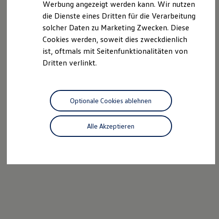
Werbung angezeigt werden kann. Wir nutzen
Autonomes Fahren
die Dienste eines Dritten für die Verarbeitung
Mehr zum ID. Buzz
Online Beratung
solcher Daten zu Marketing Zwecken. Diese
California Welt
Cookies werden, soweit dies zweckdienlich
California Club
ist, oftmals mit Seitenfunktionalitäten von
California Magazin & Ratgeber
Vanlife
Dritten verlinkt.
Ratgeber
Routen & Reisen
California Reisen & Erlebnisse
California App
Optionale Cookies ablehnen
California Lifestyle & Zubehör
Übernachten im California
Marke
Alle Akzeptieren
Unternehmen
Karriere
Karriere im Unternehmen
Karriere im Autohaus
Nachhaltigkeit
Kunden
Gesellschaft
Natur
Events
Rückblick VW Bus Festival 2023
75 Jahre Bulli Jubiläum