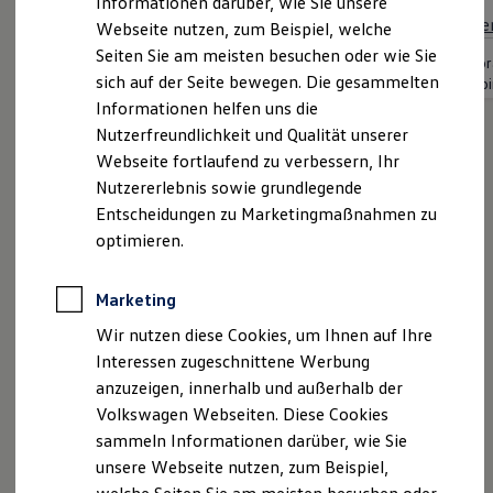
Informationen darüber, wie Sie unsere
•
Verbrauch kombiniert
10,7 - 10,2 l/100km
CO₂-Emissionen
Kfz-Versicherung für Nutzfahrzeuge
Serie
Webseite nutzen, zum Beispiel, welche
kombiniert
281 - 268 g/km
Restschuldversicherung
Wartungsverträge
Seiten Sie am meisten besuchen oder wie Sie
Verbr
Besitzer & Service
sich auf der Seite bewegen. Die gesammelten
kombi
Reparatur & Service
Informationen helfen uns die
Sommer-Special
Reparatur, Pflege & Inspektion
Nutzerfreundlichkeit und Qualität unserer
Servicetermin anfragen
Webseite fortlaufend zu verbessern, Ihr
Service-Vorteile bei Volkswagen Nutzfahrzeuge
Nutzererlebnis sowie grundlegende
ServicePlus
Economy Service
Entscheidungen zu Marketingmaßnahmen zu
Räder & Reifen Service
optimieren.
Ersatzfahrzeuge
Notdienst und Pannenhilfe
Software, Konnektivität & Apps
Marketing
California App
VW Connect für Ihren ID. Buzz
Wir nutzen diese Cookies, um Ihnen auf Ihre
VW Connect für Ihren Transporter/Caravelle
Interessen zugeschnittene Werbung
VW Connect für Ihren Amarok
anzuzeigen, innerhalb und außerhalb der
VW Connect für andere Modelle
Connect Pro
Volkswagen Webseiten. Diese Cookies
Fleet Interface Data
sammeln Informationen darüber, wie Sie
Multistop Pathfinder
unsere Webseite nutzen, zum Beispiel,
Übersicht Software Updates
Hilfreiches für Besitzer