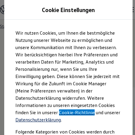
Modelle & Konfigurator
Cookie Einstellungen
Nutzfahrzeuge
Nutzfahrzeugkategorien entdecken
Modelle konfigurieren
Konfiguration laden
Startseite
Modelle & Konfigurator
Zum
Zum
Modelle vergleichen
Wir nutzen Cookies, um Ihnen die bestmögliche
Hauptinhalt
Footer
Vorgängermodelle und Oldtimer
springen
springen
Nutzung unserer Webseite zu ermöglichen und
Vorgängermodelle
4
Der Amarok Varianten
Oldtimer
unsere Kommunikation mit Ihnen zu verbessern.
Bulli Historie
Wir berücksichtigen hierbei Ihre Präferenzen und
Branchenlösungen & Gewerbekunden
verarbeiten Daten für Marketing, Analytics und
Umbaulösungen und Hersteller finden
Auf- und Umbauten entdecken & konfigurieren
Personalisierung nur, wenn Sie uns Ihre
Standard Modelle
Sondermodell
Groß- und Sonderkunden
Einwilligung geben. Diese können Sie jederzeit mit
Großkunden
Wirkung für die Zukunft im Cookie Manager
Kommunen & Behörden
Journalisten
(Meine Präferenzen verwalten) in der
Sportvereine
Datenschutzerklärung widerrufen. Weitere
Branchenlösungen
Informationen zu unseren eingesetzten Cookies
Bau & Handwerk
Gewerbliche Personenbeförderung
finden Sie in unserer
Cookie-Richtlinie
und unserer
Service & mobile Werkstätten
Datenschutzerklärung
.
Kurier, Logistik & Handel
Kühlfahrzeuge
Folgende Kategorien von Cookies werden durch
Feuerwehr