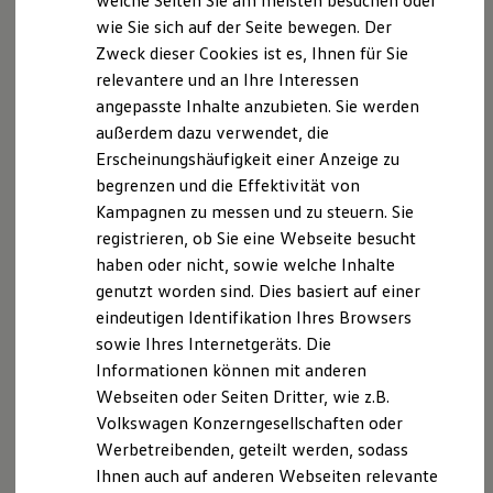
welche Seiten Sie am meisten besuchen oder
Digitales Bordbuch
wie Sie sich auf der Seite bewegen. Der
Fahrerassistenz- und Sicherheitssysteme
Zweck dieser Cookies ist es, Ihnen für Sie
Kontrollleuchten
Kurzfahrprofile und Ölverdünnung
relevantere und an Ihre Interessen
Batterieverordnung
angepasste Inhalte anzubieten. Sie werden
XTL-Dieselkraftstoff
außerdem dazu verwendet, die
Ersatzteile und Betriebsflüssigkeiten
Original Zubehör und Lifestyle Produkte
Erscheinungshäufigkeit einer Anzeige zu
myVolkswagen
begrenzen und die Effektivität von
myVolkswagen Business
Kampagnen zu messen und zu steuern. Sie
Elektrisch & Autonom
Elektro - & Hybridfahrzeuge
registrieren, ob Sie eine Webseite besucht
Unser Ansatz
haben oder nicht, sowie welche Inhalte
Klimafreundlicher Strom
genutzt worden sind. Dies basiert auf einer
Reichweite & Ladelösungen
Reichweitensimulator
eindeutigen Identifikation Ihres Browsers
Ladezeitensimulator
sowie Ihres Internetgeräts. Die
Ladelösungen für Privatkunden
Informationen können mit anderen
Ladelösungen für Gewerbekunden
Wallbox und Ladekabel
Webseiten oder Seiten Dritter, wie z.B.
Bidirektionales Laden
Volkswagen Konzerngesellschaften oder
Förderung & Kosten der Elektrofahrzeuge
Werbetreibenden, geteilt werden, sodass
Fördermöglichkeiten für Privatkunden
Fördermöglichkeiten für Gewerbekunden
Ihnen auch auf anderen Webseiten relevante
Kostensimulator