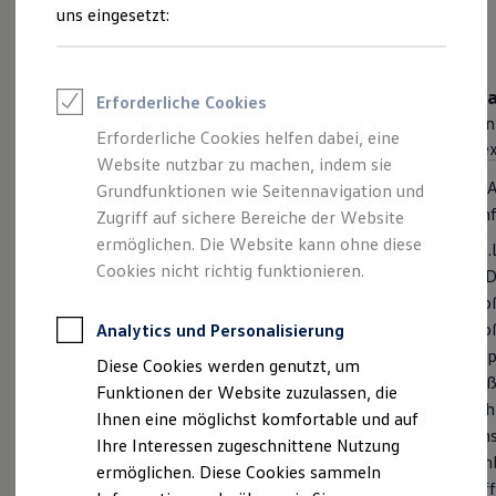
Rettungsdienste
uns eingesetzt:
ONE Business ID Vorteile
Fahrzeugsuche & Marktplatz
Fahrzeugsuche
Fahrzeuge online kaufen
Amarok Style
Ama
Erforderliche Cookies
Digitaler Marktplatz
Ab inkl. MwSt.
63.642,39 €
Ab in
Kauf & Finanzierung
Erforderliche Cookies helfen dabei, eine
Ab exkl. MwSt.
53.481,00 €
Ab ex
Online-Fahrzeugbewertung
Website nutzbar zu machen, indem sie
Aktionen & Angebote
Der Amarok Style ist die Vielseitigkeit in stylischem
Der A
E-Auto-Förderung
Grundfunktionen wie Seitennavigation und
Für Privatkunden
Design auf vier Rädern.
Komfo
Zugriff auf sichere Bereiche der Website
Für Gewerbekunden
ermöglichen. Die Website kann ohne diese
"IQ.Light" LED-Matrix-Scheinwerfer
"IQ
Profi Paket
TopDeal
Cookies nicht richtig funktionieren.
Stoßfänger hinten schwarz mit verchromten
LED
Gebrauchtwagen
Applikationen
Sto
ProfiPartner für Gebrauchtwagen
Fahrersitz mit elektrischer 10-Wege-Einstellung und
Sto
Zertifizierte Gebrauchtwagen
Analytics und Personalisierung
Finanzierung
Beifahrersitz mit 8-Wege-Einstellung
App
Diese Cookies werden genutzt, um
Für Privatkunden
Digital Cockpit mit 31,2 cm (12,3 Zoll) Farbdisplay
Auß
Für Gewerbekunden
Funktionen der Website zuzulassen, die
Einparkhilfe Front- und Heckbereich inkl.
Fah
Leasing
Ihnen eine möglichst komfortable und auf
Für Privatkunden
Ausparkassistent
Ein
Ihre Interessen zugeschnittene Nutzung
Für Gewerbekunden
Amb
Serienausstattung anzeigen
Versicherungen & Garantien
ermöglichen. Diese Cookies sammeln
Dif
Garantien