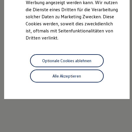
Werbung angezeigt werden kann. Wir nutzen
Ladezeitensimulator
die Dienste eines Dritten für die Verarbeitung
Ladelösungen für Privatkunden
Ladelösungen für Gewerbekunden
solcher Daten zu Marketing Zwecken. Diese
Wallbox und Ladekabel
Cookies werden, soweit dies zweckdienlich
Bidirektionales Laden
ist, oftmals mit Seitenfunktionalitäten von
Förderung & Kosten der Elektrofahrzeuge
Fördermöglichkeiten für Privatkunden
Dritten verlinkt.
Fördermöglichkeiten für Gewerbekunden
Kostensimulator
Autonomes Fahren
Mehr zum ID. Buzz
Optionale Cookies ablehnen
Online Beratung
California Welt
California Club
Alle Akzeptieren
California Magazin & Ratgeber
Vanlife
Ratgeber
Routen & Reisen
California Reisen & Erlebnisse
California App
California Lifestyle & Zubehör
Übernachten im California
Marke
Unternehmen
Karriere