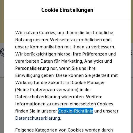
75 % Sonderabschreibung auf E-Fahrzeuge? – Und
Cookie Einstellungen
pro Monat Geld sparen?
– Berechnen Sie mit
unserem Kostensimulator Ihre Spritersparnis durch
den Umstieg auf ein Elektrofahrzeug.
Zum
Zum
Wir nutzen Cookies, um Ihnen die bestmögliche
Hauptinhalt
Footer
Zum Kostensimulator
springen
springen
Nutzung unserer Webseite zu ermöglichen und
unsere Kommunikation mit Ihnen zu verbessern.
Modelle & Konfigurator
Nutzfahrzeuge
Wir berücksichtigen hierbei Ihre Präferenzen und
Nutzfahrzeugkategorien entdecken
verarbeiten Daten für Marketing, Analytics und
Modelle konfigurieren
Konfiguration laden
Personalisierung nur, wenn Sie uns Ihre
Genius
Motoren
Farben
Interieur
Räder/Reifen
Sondera
Modelle vergleichen
Einwilligung geben. Diese können Sie jederzeit mit
Vorgängermodelle und Oldtimer
Wirkung für die Zukunft im Cookie Manager
Vorgängermodelle
Oldtimer
(Meine Präferenzen verwalten) in der
KI-Konfiguration
Bulli Historie
Datenschutzerklärung widerrufen. Weitere
Branchenlösungen & Gewerbekunden
Informationen zu unseren eingesetzten Cookies
Umbaulösungen und Hersteller finden
Auf- und Umbauten entdecken & konfigurieren
Stellen Sie Ihren Traumwagen mit künstlicher
finden Sie in unserer
Cookie-Richtlinie
und unserer
Groß- und Sonderkunden
Intelligenz noch einfacher zusammen. Aus Rücksicht
Datenschutzerklärung
.
Großkunden
auf Ihre Privatsphäre bitten wir Sie, nur
Kommunen & Behörden
Folgende Kategorien von Cookies werden durch
Journalisten
fahrzeugspezifische Angaben zu machen.