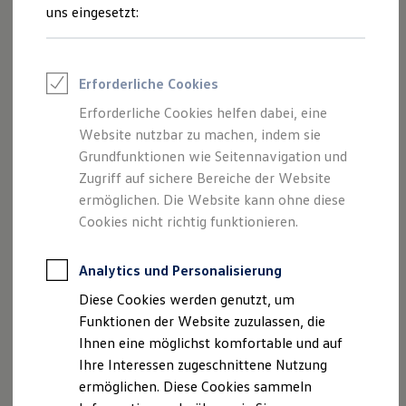
Sportvereine
uns eingesetzt:
Branchenlösungen
Bau & Handwerk
Beschreiben Sie den
Beispiel
Gewerbliche Personenbeförderung
Wagen
Service & mobile Werkstätten
Erforderliche Cookies
Kurier, Logistik & Handel
Menschen mit Behinderung
Erforderliche Cookies helfen dabei, eine
Kühlfahrzeuge
Website nutzbar zu machen, indem sie
Feuerwehr
Rettungsdienste
Grundfunktionen wie Seitennavigation und
ONE Business ID Vorteile
Zugriff auf sichere Bereiche der Website
Nur
Der ID. Buzz
Fahrzeugsuche & Marktplatz
ermöglichen. Die Website kann ohne diese
Fahrzeugsuche
Fahrzeuge online kaufen
Cookies nicht richtig funktionieren.
Digitaler Marktplatz
Lade Autos
Kauf & Finanzierung
Online-Fahrzeugbewertung
Analytics und Personalisierung
Aktionen & Angebote
Diese Cookies werden genutzt, um
E-Auto-Förderung
Für Privatkunden
Funktionen der Website zuzulassen, die
Für Gewerbekunden
Ihnen eine möglichst komfortable und auf
Profi Paket
Ihre Interessen zugeschnittene Nutzung
TopDeal
Gebrauchtwagen
ermöglichen. Diese Cookies sammeln
ProfiPartner für Gebrauchtwagen