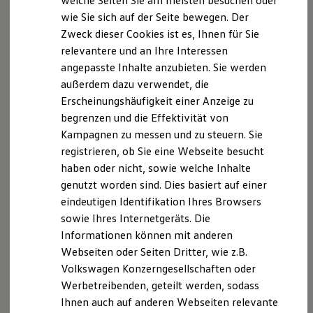
welche Seiten Sie am meisten besuchen oder
VW Connect für Ihren ID. Buzz
wie Sie sich auf der Seite bewegen. Der
VW Connect für Ihren Transporter/Caravelle
Zweck dieser Cookies ist es, Ihnen für Sie
VW Connect für Ihren Amarok
VW Connect für andere Modelle
relevantere und an Ihre Interessen
Connect Pro
angepasste Inhalte anzubieten. Sie werden
Fleet Interface Data
außerdem dazu verwendet, die
Multistop Pathfinder
Übersicht Software Updates
Erscheinungshäufigkeit einer Anzeige zu
Hilfreiches für Besitzer
begrenzen und die Effektivität von
Digitales Bordbuch
Kampagnen zu messen und zu steuern. Sie
Fahrerassistenz- und Sicherheitssysteme
Kontrollleuchten
registrieren, ob Sie eine Webseite besucht
Kurzfahrprofile und Ölverdünnung
haben oder nicht, sowie welche Inhalte
Batterieverordnung
genutzt worden sind. Dies basiert auf einer
XTL-Dieselkraftstoff
Ersatzteile und Betriebsflüssigkeiten
eindeutigen Identifikation Ihres Browsers
Original Zubehör und Lifestyle Produkte
sowie Ihres Internetgeräts. Die
myVolkswagen
Informationen können mit anderen
myVolkswagen Business
Elektrisch & Autonom
Webseiten oder Seiten Dritter, wie z.B.
Elektro - & Hybridfahrzeuge
Volkswagen Konzerngesellschaften oder
Unser Ansatz
Werbetreibenden, geteilt werden, sodass
Klimafreundlicher Strom
Reichweite & Ladelösungen
Ihnen auch auf anderen Webseiten relevante
Reichweitensimulator