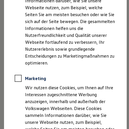
Informationen darüber, wie Sie unsere
Zertifizierte Gebrauchtwagen
Webseite nutzen, zum Beispiel, welche
Finanzierung
Für Privatkunden
Seiten Sie am meisten besuchen oder wie Sie
Für Gewerbekunden
sich auf der Seite bewegen. Die gesammelten
Leasing
Informationen helfen uns die
Für Privatkunden
Für Gewerbekunden
Nutzerfreundlichkeit und Qualität unserer
Versicherungen & Garantien
Webseite fortlaufend zu verbessern, Ihr
Garantien
Nutzererlebnis sowie grundlegende
Kfz-Versicherung für Nutzfahrzeuge
Restschuldversicherung
Entscheidungen zu Marketingmaßnahmen zu
Wartungsverträge
optimieren.
Besitzer & Service
Reparatur & Service
Sommer-Special
Marketing
Reparatur, Pflege & Inspektion
Servicetermin anfragen
Wir nutzen diese Cookies, um Ihnen auf Ihre
Service-Vorteile bei Volkswagen Nutzfahrzeuge
Interessen zugeschnittene Werbung
ServicePlus
anzuzeigen, innerhalb und außerhalb der
Economy Service
Räder & Reifen Service
Volkswagen Webseiten. Diese Cookies
Ersatzfahrzeuge
sammeln Informationen darüber, wie Sie
Notdienst und Pannenhilfe
unsere Webseite nutzen, zum Beispiel,
Software, Konnektivität & Apps
California App