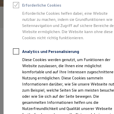
Rettungsdienste
Erforderliche Cookies
ONE Business ID Vorteile
Fahrzeugsuche & Marktplatz
Erforderliche Cookies helfen dabei, eine Website
Fahrzeugsuche
nutzbar zu machen, indem sie Grundfunktionen wie
Fahrzeuge online kaufen
Digitaler Marktplatz
Seitennavigation und Zugriff auf sichere Bereiche de
Kauf & Finanzierung
Website ermöglichen. Die Website kann ohne diese
Online-Fahrzeugbewertung
Cookies nicht richtig funktionieren.
Aktionen & Angebote
E-Auto-Förderung
Für Privatkunden
Analytics und Personalisierung
Für Gewerbekunden
Verantwortlich für die Inhalte auf dieser Seite ist die Zemke
Profi Paket
Diese Cookies werden genutzt, um Funktionen der
Autohaus Bernau GmbH
(
Impressum & Rechtliches
)
TopDeal
Website zuzulassen, die Ihnen eine möglichst
Gebrauchtwagen
ProfiPartner für Gebrauchtwagen
komfortable und auf Ihre Interessen zugeschnittene
Zertifizierte Gebrauchtwagen
Unsere 
Nutzung ermöglichen. Diese Cookies sammeln
Finanzierung
Informationen darüber, wie Sie unsere Webseite nu
Für Privatkunden
Für Gewerbekunden
zum Beispiel, welche Seiten Sie am meisten besuch
Leasing
Schwanebecker Chaussee, 16321 Bernau
oder wie Sie sich auf der Seite bewegen. Die
Für Privatkunden
gesammelten Informationen helfen uns die
Für Gewerbekunden
Montag
-
Freitag
07:00
-
18:00
Uhr
Versicherungen & Garantien
Nutzerfreundlichkeit und Qualität unserer Webseite
Garantien