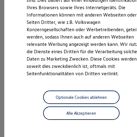
sind. Dies basiert auf einer eindeutigen Identifikatio
Wir freuen uns, dass Sie zu uns gefunden haben. Als
Digitales Bordbuch
Ihres Browsers sowie Ihres Internetgeräts. Die
Fahrerassistenz- und Sicherheitssysteme
Ihr kompetenter Volkswagen Nutzfahrzeuge Partner
Informationen können mit anderen Webseiten oder
Kontrollleuchten
bieten wir Ihnen alles rund um Ihre individuelle
Kurzfahrprofile und Ölverdünnung
Seiten Dritter, wie z.B. Volkswagen
Mobilität. Unsere freundlichen Mitarbeiter helfen
Batterieverordnung
Konzerngesellschaften oder Werbetreibenden, getei
XTL-Dieselkraftstoff
Ihnen gern zu den Themen Neuwagen, Jahreswagen,
werden, sodass Ihnen auch auf anderen Webseiten
Ersatzteile und Betriebsflüssigkeiten
Kundendienst, Zubehör oder Originalteile. Mit unseren
Original Zubehör und Lifestyle Produkte
relevante Werbung angezeigt werden kann. Wir nut
vielfältigen Finanz-, Versicherungs- und
myVolkswagen
die Dienste eines Dritten für die Verarbeitung solche
myVolkswagen Business
Servicedienstleistungen genießen Sie Ihren
Daten zu Marketing Zwecken. Diese Cookies werden
Elektrisch & Autonom
Volkswagen sicher und entspannt. Entdecken Sie
Elektro - & Hybridfahrzeuge
soweit dies zweckdienlich ist, oftmals mit
unser Angebot – wir freuen uns auf Sie.
Unser Ansatz
Seitenfunktionalitäten von Dritten verlinkt.
Klimafreundlicher Strom
Reichweite & Ladelösungen
Das sind unsere Leistungen
Reichweitensimulator
Ladezeitensimulator
Ladelösungen für Privatkunden
Optionale Cookies ablehnen
Neuwagen
Nutzfahrzeuge
Ladelösungen für Gewerbekunden
Wallbox und Ladekabel
Neuwagen Caddy - Multivan -
Alle Akzeptieren
Bidirektionales Laden
California
Förderung & Kosten der Elektrofahrzeuge
Fördermöglichkeiten für Privatkunden
ID.
Buzz
Fördermöglichkeiten für Gewerbekunden
Kostensimulator