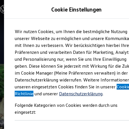
Modelle & Konfigurator
Cookie Einstellungen
Nutzfahrzeuge
Nutzfahrzeugkategorien entdecken
Modelle konfigurieren
Konfiguration laden
Zum
Zum
Modelle vergleichen
Verkauf und Service
Wir nutzen Cookies, um Ihnen die bestmögliche Nutzung
Hauptinhalt
Footer
Vorgängermodelle und Oldtimer
Zemke Autohaus Bernau
springen
springen
unserer Webseite zu ermöglichen und unsere Kommunika
Vorgängermodelle
Oldtimer
mit Ihnen zu verbessern. Wir berücksichtigen hierbei Ihr
Bulli Historie
4.7
|
110 Bewertungen
Präferenzen und verarbeiten Daten für Marketing, Analyt
Branchenlösungen & Gewerbekunden
und Personalisierung nur, wenn Sie uns Ihre Einwilligung
Umbaulösungen und Hersteller finden
Auf- und Umbauten entdecken & konfigurieren
geben. Diese können Sie jederzeit mit Wirkung für die Zu
Groß- und Sonderkunden
im Cookie Manager (Meine Präferenzen verwalten) in der
Großkunden
Datenschutzerklärung widerrufen. Weitere Informatione
Kommunen & Behörden
Journalisten
unseren eingesetzten Cookies finden Sie in unserer
Cooki
Sportvereine
Richtlinie
und unserer
Datenschutzerklärung
.
Branchenlösungen
Bau & Handwerk
Folgende Kategorien von Cookies werden durch uns
Gewerbliche Personenbeförderung
Service & mobile Werkstätten
eingesetzt:
Kurier, Logistik & Handel
Kühlfahrzeuge
Feuerwehr