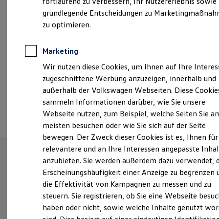
fortlaufend zu verbessern, Ihr Nutzererlebnis sowie
Samstag
09:00
-
13:00
Uhr
Kfz-Versicherung für Nutzfahrzeuge
grundlegende Entscheidungen zu Marketingmaßna
Restschuldversicherung
Wartungsverträge
zu optimieren.
bernau@zemke.de
Besitzer & Service
Reparatur & Service
+49 3338 36990
Sommer-Special
Marketing
Reparatur, Pflege & Inspektion
Wir nutzen diese Cookies, um Ihnen auf Ihre Intere
Servicetermin anfragen
Service-Vorteile bei Volkswagen Nutzfahrzeuge
Ansprechpartner
zugeschnittene Werbung anzuzeigen, innerhalb und
ServicePlus
außerhalb der Volkswagen Webseiten. Diese Cookie
Economy Service
sammeln Informationen darüber, wie Sie unsere
Räder & Reifen Service
Termin vereinbaren
Ersatzfahrzeuge
Webseite nutzen, zum Beispiel, welche Seiten Sie a
Notdienst und Pannenhilfe
meisten besuchen oder wie Sie sich auf der Seite
Software, Konnektivität & Apps
bewegen. Der Zweck dieser Cookies ist es, Ihnen für
California App
VW Connect für Ihren ID. Buzz
relevantere und an Ihre Interessen angepasste Inhal
VW Connect für Ihren Transporter/Caravelle
anzubieten. Sie werden außerdem dazu verwendet, d
VW Connect für Ihren Amarok
Herzlich Willkommen bei
Erscheinungshäufigkeit einer Anzeige zu begrenzen 
VW Connect für andere Modelle
Connect Pro
die Effektivität von Kampagnen zu messen und zu
ZEMKE in Bernau
Fleet Interface Data
steuern. Sie registrieren, ob Sie eine Webseite besuc
Multistop Pathfinder
haben oder nicht, sowie welche Inhalte genutzt wo
Übersicht Software Updates
Hilfreiches für Besitzer