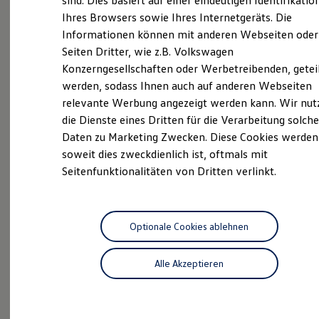
Leipzig
sind. Dies basiert auf einer eindeutigen Identifikatio
Hilfreiches für Besitzer
Ihres Browsers sowie Ihres Internetgeräts. Die
Digitales Bordbuch
Informationen können mit anderen Webseiten oder
Fahrerassistenz- und Sicherheitssysteme
Kontrollleuchten
Seiten Dritter, wie z.B. Volkswagen
Als autorisierter Vertragshändler bieten wir Ihnen
Kurzfahrprofile und Ölverdünnung
Konzerngesellschaften oder Werbetreibenden, getei
eine vielfältige Auswahl an hochwertigen
Batterieverordnung
werden, sodass Ihnen auch auf anderen Webseiten
XTL-Dieselkraftstoff
Volkswagen Fahrzeugen sowie erstklassigen Service
Ersatzteile und Betriebsflüssigkeiten
relevante Werbung angezeigt werden kann. Wir nut
für Ihre Mobilitätsbedürfnisse. Entdecken Sie unsere
Original Zubehör und Lifestyle Produkte
die Dienste eines Dritten für die Verarbeitung solche
neuesten Modelle, informieren Sie sich über
myVolkswagen
Daten zu Marketing Zwecken. Diese Cookies werden
myVolkswagen Business
attraktive Angebote und lassen Sie sich von unserem
Elektrisch & Autonom
soweit dies zweckdienlich ist, oftmals mit
engagierten Team persönlich beraten. Wir sind stolz
Elektro - & Hybridfahrzeuge
Seitenfunktionalitäten von Dritten verlinkt.
darauf, Ihnen als zuverlässiger Partner rund um das
Unser Ansatz
Klimafreundlicher Strom
Thema Volkswagen Nutzfahrzeuge zur Seite zu
Reichweite & Ladelösungen
stehen und Ihnen ein modernes Fahrerlebnis zu
Reichweitensimulator
ermöglichen.
Ladezeitensimulator
Optionale Cookies ablehnen
Ladelösungen für Privatkunden
Ladelösungen für Gewerbekunden
Das sind unsere Leistungen
Alle Akzeptieren
Wallbox und Ladekabel
Bidirektionales Laden
Förderung & Kosten der Elektrofahrzeuge
Service
Fördermöglichkeiten für Privatkunden
Fördermöglichkeiten für Gewerbekunden