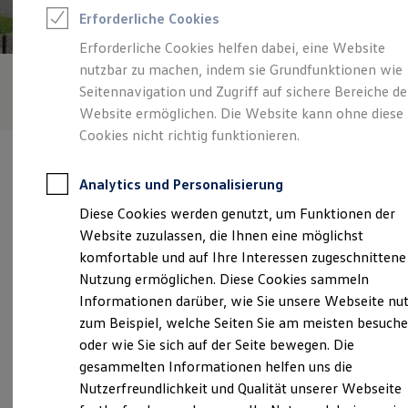
Feuerwehr
Erforderliche Cookies
Rettungsdienste
ONE Business ID Vorteile
Erforderliche Cookies helfen dabei, eine Website
Fahrzeugsuche & Marktplatz
nutzbar zu machen, indem sie Grundfunktionen wie
Fahrzeugsuche
Fahrzeuge online kaufen
Seitennavigation und Zugriff auf sichere Bereiche de
Digitaler Marktplatz
Website ermöglichen. Die Website kann ohne diese
Kauf & Finanzierung
Cookies nicht richtig funktionieren.
Online-Fahrzeugbewertung
Aktionen & Angebote
E-Auto-Förderung
Analytics und Personalisierung
Für Privatkunden
Für Gewerbekunden
Diese Cookies werden genutzt, um Funktionen der
Profi Paket
Verantwortlich für die Inhalte auf dieser Seite ist die Volkswagen
Website zuzulassen, die Ihnen eine möglichst
TopDeal
Automobile Leipzig GmbH
(
Impressum & Rechtliches
)
Gebrauchtwagen
komfortable und auf Ihre Interessen zugeschnittene
ProfiPartner für Gebrauchtwagen
Nutzung ermöglichen. Diese Cookies sammeln
Zertifizierte Gebrauchtwagen
Informationen darüber, wie Sie unsere Webseite nu
Finanzierung
Unsere 
Für Privatkunden
zum Beispiel, welche Seiten Sie am meisten besuch
Für Gewerbekunden
oder wie Sie sich auf der Seite bewegen. Die
Leasing
gesammelten Informationen helfen uns die
Für Privatkunden
Merseburger Straße 200, 04178 Leipzig
Für Gewerbekunden
Nutzerfreundlichkeit und Qualität unserer Webseite
Versicherungen & Garantien