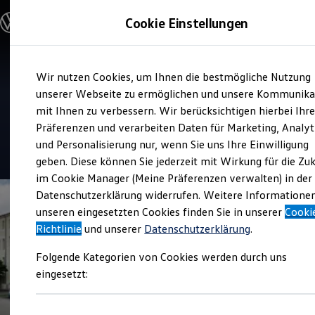
Modelle & Konfigurator
Cookie Einstellungen
Nutzfahrzeuge
Nutzfahrzeugkategorien entdecken
Modelle konfigurieren
Konfiguration laden
Zum
Zum
Modelle vergleichen
Service
Wir nutzen Cookies, um Ihnen die bestmögliche Nutzung
Hauptinhalt
Footer
Vorgängermodelle und Oldtimer
Volkswagen Nutzfahrzeuge
springen
springen
unserer Webseite zu ermöglichen und unsere Kommunika
Vorgängermodelle
Oldtimer
mit Ihnen zu verbessern. Wir berücksichtigen hierbei Ihr
Leipzig
Bulli Historie
Präferenzen und verarbeiten Daten für Marketing, Analyt
Branchenlösungen & Gewerbekunden
und Personalisierung nur, wenn Sie uns Ihre Einwilligung
Umbaulösungen und Hersteller finden
4.2
|
124 Bewertungen
Auf- und Umbauten entdecken & konfigurieren
geben. Diese können Sie jederzeit mit Wirkung für die Zu
Groß- und Sonderkunden
im Cookie Manager (Meine Präferenzen verwalten) in der
Großkunden
Datenschutzerklärung widerrufen. Weitere Informatione
Kommunen & Behörden
Journalisten
unseren eingesetzten Cookies finden Sie in unserer
Cooki
Sportvereine
Richtlinie
und unserer
Datenschutzerklärung
.
Branchenlösungen
Bau & Handwerk
Folgende Kategorien von Cookies werden durch uns
Gewerbliche Personenbeförderung
Service & mobile Werkstätten
eingesetzt:
Kurier, Logistik & Handel
Menschen mit Behinderung
Kühlfahrzeuge