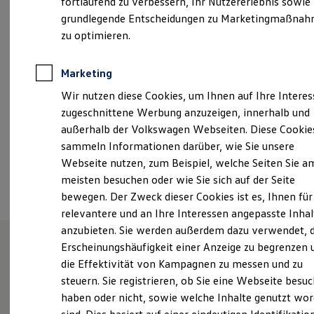
fortlaufend zu verbessern, Ihr Nutzererlebnis sowie
Montag
-
Freitag
06:30
-
19:00
Uhr
Garantien
grundlegende Entscheidungen zu Marketingmaßna
Kfz-Versicherung für Nutzfahrzeuge
Samstag
08:00
-
13:00
Uhr
Restschuldversicherung
zu optimieren.
Wartungsverträge
Besitzer & Service
service.ms@vw-al.de
Reparatur & Service
Marketing
Sommer-Special
+49 341 25000100
Wir nutzen diese Cookies, um Ihnen auf Ihre Intere
Reparatur, Pflege & Inspektion
Servicetermin anfragen
zugeschnittene Werbung anzuzeigen, innerhalb und
Service-Vorteile bei Volkswagen Nutzfahrzeuge
außerhalb der Volkswagen Webseiten. Diese Cookie
ServicePlus
Ansprechpartner
sammeln Informationen darüber, wie Sie unsere
Economy Service
Räder & Reifen Service
Webseite nutzen, zum Beispiel, welche Seiten Sie a
Ersatzfahrzeuge
Termin vereinbaren
meisten besuchen oder wie Sie sich auf der Seite
Notdienst und Pannenhilfe
bewegen. Der Zweck dieser Cookies ist es, Ihnen für
Software, Konnektivität & Apps
California App
relevantere und an Ihre Interessen angepasste Inhal
VW Connect für Ihren ID. Buzz
anzubieten. Sie werden außerdem dazu verwendet, d
VW Connect für Ihren Transporter/Caravelle
Erscheinungshäufigkeit einer Anzeige zu begrenzen 
VW Connect für Ihren Amarok
VW Connect für andere Modelle
die Effektivität von Kampagnen zu messen und zu
Herzlich willkommen bei
Connect Pro
steuern. Sie registrieren, ob Sie eine Webseite besuc
Fleet Interface Data
Volkswagen Automobile
haben oder nicht, sowie welche Inhalte genutzt wo
Multistop Pathfinder
Übersicht Software Updates