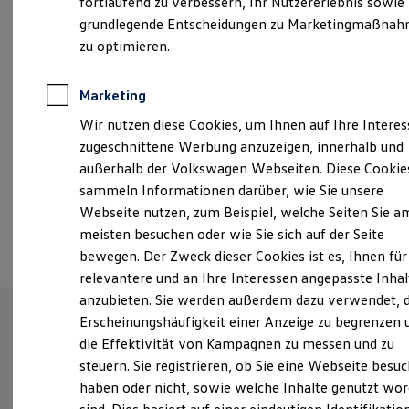
fortlaufend zu verbessern, Ihr Nutzererlebnis sowie
Montag
-
Freitag
07:00
-
18:00
Uhr
Garantien
grundlegende Entscheidungen zu Marketingmaßna
Kfz-Versicherung für Nutzfahrzeuge
Samstag
09:00
-
13:00
Uhr
Restschuldversicherung
zu optimieren.
Wartungsverträge
Besitzer & Service
info-mannheim@vw-arn.de
Reparatur & Service
Marketing
Sommer-Special
+49 621 70060
Wir nutzen diese Cookies, um Ihnen auf Ihre Intere
Reparatur, Pflege & Inspektion
Servicetermin anfragen
zugeschnittene Werbung anzuzeigen, innerhalb und
Service-Vorteile bei Volkswagen Nutzfahrzeuge
außerhalb der Volkswagen Webseiten. Diese Cookie
ServicePlus
Ansprechpartner
sammeln Informationen darüber, wie Sie unsere
Economy Service
Räder & Reifen Service
Webseite nutzen, zum Beispiel, welche Seiten Sie a
Ersatzfahrzeuge
Termin vereinbaren
meisten besuchen oder wie Sie sich auf der Seite
Notdienst und Pannenhilfe
bewegen. Der Zweck dieser Cookies ist es, Ihnen für
Software, Konnektivität & Apps
California App
relevantere und an Ihre Interessen angepasste Inhal
VW Connect für Ihren ID. Buzz
anzubieten. Sie werden außerdem dazu verwendet, d
VW Connect für Ihren Transporter/Caravelle
Erscheinungshäufigkeit einer Anzeige zu begrenzen 
VW Connect für Ihren Amarok
VW Connect für andere Modelle
die Effektivität von Kampagnen zu messen und zu
Unsere Leistungen
im
Connect Pro
steuern. Sie registrieren, ob Sie eine Webseite besuc
Fleet Interface Data
Überblick
haben oder nicht, sowie welche Inhalte genutzt wo
Multistop Pathfinder
Übersicht Software Updates