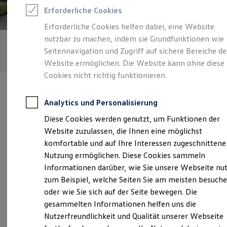
Feuerwehr
Erforderliche Cookies
Rettungsdienste
ONE Business ID Vorteile
Erforderliche Cookies helfen dabei, eine Website
Fahrzeugsuche & Marktplatz
nutzbar zu machen, indem sie Grundfunktionen wie
Fahrzeugsuche
Fahrzeuge online kaufen
Seitennavigation und Zugriff auf sichere Bereiche de
Digitaler Marktplatz
Website ermöglichen. Die Website kann ohne diese
Kauf & Finanzierung
Cookies nicht richtig funktionieren.
Online-Fahrzeugbewertung
Aktionen & Angebote
E-Auto-Förderung
Analytics und Personalisierung
Für Privatkunden
Für Gewerbekunden
Diese Cookies werden genutzt, um Funktionen der
Profi Paket
Verantwortlich für die Inhalte auf dieser Seite ist die Volkswagen
Website zuzulassen, die Ihnen eine möglichst
TopDeal
Automobile Rhein-Neckar GmbH
(
Impressum & Rechtliches
)
Gebrauchtwagen
komfortable und auf Ihre Interessen zugeschnittene
ProfiPartner für Gebrauchtwagen
Nutzung ermöglichen. Diese Cookies sammeln
Zertifizierte Gebrauchtwagen
Informationen darüber, wie Sie unsere Webseite nu
Finanzierung
Unsere 
Für Privatkunden
zum Beispiel, welche Seiten Sie am meisten besuch
Für Gewerbekunden
oder wie Sie sich auf der Seite bewegen. Die
Leasing
gesammelten Informationen helfen uns die
Für Privatkunden
Weinheimer Straße 74, 68309 Mannheim
Für Gewerbekunden
Nutzerfreundlichkeit und Qualität unserer Webseite
Versicherungen & Garantien