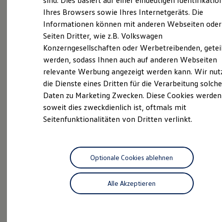
sind. Dies basiert auf einer eindeutigen Identifikatio
Hilfreiches für Besitzer
Neuwagen
Nutzfahrzeuge
Ihres Browsers sowie Ihres Internetgeräts. Die
Digitales Bordbuch
Informationen können mit anderen Webseiten oder
Fahrerassistenz- und Sicherheitssysteme
Neuwagen Caddy - Multivan -
Kontrollleuchten
Seiten Dritter, wie z.B. Volkswagen
California
Kurzfahrprofile und Ölverdünnung
Konzerngesellschaften oder Werbetreibenden, getei
Batterieverordnung
ID.
Buzz
werden, sodass Ihnen auch auf anderen Webseiten
XTL-Dieselkraftstoff
Ersatzteile und Betriebsflüssigkeiten
relevante Werbung angezeigt werden kann. Wir nut
California-Profi-Partner
Original Zubehör und Lifestyle Produkte
die Dienste eines Dritten für die Verarbeitung solche
myVolkswagen
Service
Daten zu Marketing Zwecken. Diese Cookies werden
myVolkswagen Business
Elektrisch & Autonom
soweit dies zweckdienlich ist, oftmals mit
ServicePlus
Elektro - & Hybridfahrzeuge
Seitenfunktionalitäten von Dritten verlinkt.
Unser Ansatz
Zertifizierte
Gebrauchtwagen
Klimafreundlicher Strom
Reichweite & Ladelösungen
KEP
Service
Reichweitensimulator
Ladezeitensimulator
Optionale Cookies ablehnen
Ladelösungen für Privatkunden
Ladelösungen für Gewerbekunden
Alle Akzeptieren
Wallbox und Ladekabel
Bidirektionales Laden
Förderung & Kosten der Elektrofahrzeuge
Fördermöglichkeiten für Privatkunden
Probefahrt
Fördermöglichkeiten für Gewerbekunden