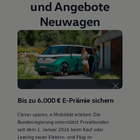
und Angebote
75 Jahre Bulli Jubiläum
Bulli Magazin
Neuwagen
Fahrzeugabholung ab Werk
Bis zu 6.000 €
E-Prämie sichern
Clever sparen, e‑Mobilität erleben: Die
Bundesregierung unterstützt Privatkunden
seit dem 1. Januar 2026 beim Kauf oder
Leasing neuer Elektro- und Plug-in-