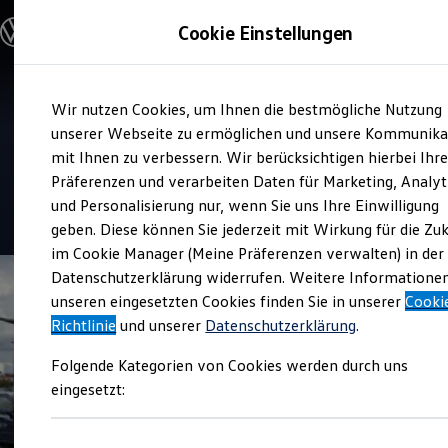
Modelle & Konfigurator
Cookie Einstellungen
Nutzfahrzeuge
Nutzfahrzeugkategorien entdecken
Modelle konfigurieren
Konfiguration laden
Zum
Zum
Modelle vergleichen
Verkauf und Service
Wir nutzen Cookies, um Ihnen die bestmögliche Nutzung
Hauptinhalt
Footer
Vorgängermodelle und Oldtimer
Volkswagen Nutzfahrzeuge
springen
springen
unserer Webseite zu ermöglichen und unsere Kommunika
Vorgängermodelle
Oldtimer
mit Ihnen zu verbessern. Wir berücksichtigen hierbei Ihr
Rhein-Neckar
Bulli Historie
Präferenzen und verarbeiten Daten für Marketing, Analyt
Branchenlösungen & Gewerbekunden
und Personalisierung nur, wenn Sie uns Ihre Einwilligung
Umbaulösungen und Hersteller finden
4.3
|
131 Bewertungen
Auf- und Umbauten entdecken & konfigurieren
geben. Diese können Sie jederzeit mit Wirkung für die Zu
Groß- und Sonderkunden
im Cookie Manager (Meine Präferenzen verwalten) in der
Großkunden
Datenschutzerklärung widerrufen. Weitere Informatione
Kommunen & Behörden
Journalisten
unseren eingesetzten Cookies finden Sie in unserer
Cooki
Sportvereine
Richtlinie
und unserer
Datenschutzerklärung
.
Branchenlösungen
Bau & Handwerk
Folgende Kategorien von Cookies werden durch uns
Gewerbliche Personenbeförderung
Service & mobile Werkstätten
eingesetzt:
Kurier, Logistik & Handel
Menschen mit Behinderung
Kühlfahrzeuge