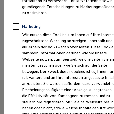
fortlaufend zu verbessern, Ihr Nutzererlebnis sowie
Montag
-
Freitag
06:00
-
20:00
Uhr
Garantien
grundlegende Entscheidungen zu Marketingmaßna
Kfz-Versicherung für Nutzfahrzeuge
Samstag
08:00
-
14:00
Uhr
Restschuldversicherung
zu optimieren.
Wartungsverträge
Besitzer & Service
nfz-charlottenburg@vw-ab.de
Reparatur & Service
Marketing
Sommer-Special
+49 30 89081200
Wir nutzen diese Cookies, um Ihnen auf Ihre Intere
Reparatur, Pflege & Inspektion
Servicetermin anfragen
zugeschnittene Werbung anzuzeigen, innerhalb und
Service-Vorteile bei Volkswagen Nutzfahrzeuge
außerhalb der Volkswagen Webseiten. Diese Cookie
ServicePlus
Ansprechpartner
sammeln Informationen darüber, wie Sie unsere
Economy Service
Räder & Reifen Service
Webseite nutzen, zum Beispiel, welche Seiten Sie a
Ersatzfahrzeuge
Termin vereinbaren
meisten besuchen oder wie Sie sich auf der Seite
Notdienst und Pannenhilfe
bewegen. Der Zweck dieser Cookies ist es, Ihnen für
Software, Konnektivität & Apps
California App
relevantere und an Ihre Interessen angepasste Inhal
VW Connect für Ihren ID. Buzz
anzubieten. Sie werden außerdem dazu verwendet, d
VW Connect für Ihren Transporter/Caravelle
Erscheinungshäufigkeit einer Anzeige zu begrenzen 
VW Connect für Ihren Amarok
VW Connect für andere Modelle
die Effektivität von Kampagnen zu messen und zu
Willkommen bei Volkswagen
Connect Pro
steuern. Sie registrieren, ob Sie eine Webseite besuc
Fleet Interface Data
Automobile Berlin GmbH in
haben oder nicht, sowie welche Inhalte genutzt wo
Multistop Pathfinder
Übersicht Software Updates