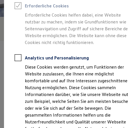
Feuerwehr
Erforderliche Cookies
Rettungsdienste
ONE Business ID Vorteile
Erforderliche Cookies helfen dabei, eine Website
Fahrzeugsuche & Marktplatz
nutzbar zu machen, indem sie Grundfunktionen wie
Fahrzeugsuche
Fahrzeuge online kaufen
Seitennavigation und Zugriff auf sichere Bereiche de
Digitaler Marktplatz
Website ermöglichen. Die Website kann ohne diese
Kauf & Finanzierung
Cookies nicht richtig funktionieren.
Online-Fahrzeugbewertung
Aktionen & Angebote
E-Auto-Förderung
Analytics und Personalisierung
Für Privatkunden
Für Gewerbekunden
Diese Cookies werden genutzt, um Funktionen der
Profi Paket
Verantwortlich für die Inhalte auf dieser Seite ist die Volkswagen
Website zuzulassen, die Ihnen eine möglichst
TopDeal
Automobile Berlin GmbH
(
Impressum & Rechtliches
)
Gebrauchtwagen
komfortable und auf Ihre Interessen zugeschnittene
ProfiPartner für Gebrauchtwagen
Nutzung ermöglichen. Diese Cookies sammeln
Zertifizierte Gebrauchtwagen
Informationen darüber, wie Sie unsere Webseite nu
Finanzierung
Unsere 
Für Privatkunden
zum Beispiel, welche Seiten Sie am meisten besuch
Für Gewerbekunden
oder wie Sie sich auf der Seite bewegen. Die
Leasing
gesammelten Informationen helfen uns die
Für Privatkunden
Franklinstr. 5, 10587 Berlin
Für Gewerbekunden
Nutzerfreundlichkeit und Qualität unserer Webseite
Versicherungen & Garantien