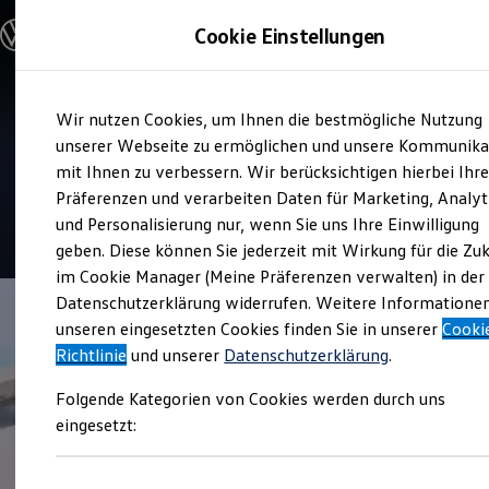
Modelle & Konfigurator
Cookie Einstellungen
Nutzfahrzeuge
Nutzfahrzeugkategorien entdecken
Modelle konfigurieren
Konfiguration laden
Zum
Zum
Modelle vergleichen
Service
Wir nutzen Cookies, um Ihnen die bestmögliche Nutzung
Hauptinhalt
Footer
Vorgängermodelle und Oldtimer
Volkswagen Nutzfahrzeuge
springen
springen
unserer Webseite zu ermöglichen und unsere Kommunika
Vorgängermodelle
Oldtimer
mit Ihnen zu verbessern. Wir berücksichtigen hierbei Ihr
Berlin Charlottenburg
Bulli Historie
Präferenzen und verarbeiten Daten für Marketing, Analyt
Branchenlösungen & Gewerbekunden
und Personalisierung nur, wenn Sie uns Ihre Einwilligung
Umbaulösungen und Hersteller finden
4.4
|
53 Bewertungen
Auf- und Umbauten entdecken & konfigurieren
geben. Diese können Sie jederzeit mit Wirkung für die Zu
Groß- und Sonderkunden
im Cookie Manager (Meine Präferenzen verwalten) in der
Großkunden
Datenschutzerklärung widerrufen. Weitere Informatione
Kommunen & Behörden
Journalisten
unseren eingesetzten Cookies finden Sie in unserer
Cooki
Sportvereine
Richtlinie
und unserer
Datenschutzerklärung
.
Branchenlösungen
Bau & Handwerk
Folgende Kategorien von Cookies werden durch uns
Gewerbliche Personenbeförderung
Service & mobile Werkstätten
eingesetzt:
Kurier, Logistik & Handel
Menschen mit Behinderung
Kühlfahrzeuge