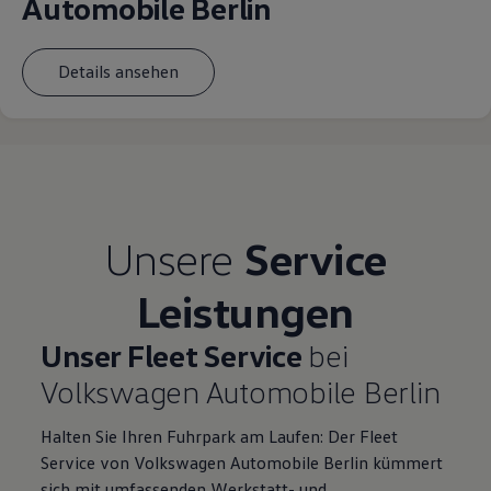
Automobile Berlin
75 Jahre Bulli Jubiläum
Bulli Magazin
Fahrzeugabholung ab Werk
Details ansehen
Unsere
Service
Leistungen
Unser Fleet Service
bei
Volkswagen Automobile Berlin
Halten Sie Ihren Fuhrpark am Laufen: Der Fleet
Service von Volkswagen Automobile Berlin kümmert
sich mit umfassenden Werkstatt- und