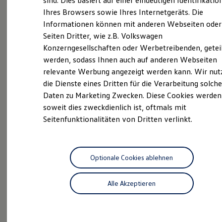
Berlin Charlottenburg
sind. Dies basiert auf einer eindeutigen Identifikatio
Hilfreiches für Besitzer
Ihres Browsers sowie Ihres Internetgeräts. Die
Digitales Bordbuch
Informationen können mit anderen Webseiten oder
Fahrerassistenz- und Sicherheitssysteme
Kontrollleuchten
Seiten Dritter, wie z.B. Volkswagen
Wir bieten Ihnen die gesamte Bandbreite an
Kurzfahrprofile und Ölverdünnung
Konzerngesellschaften oder Werbetreibenden, getei
Neufahrzeugen, Gebrauchtwagen sowie Werkstatt-
Batterieverordnung
werden, sodass Ihnen auch auf anderen Webseiten
XTL-Dieselkraftstoff
und Serviceleistungen. Ob Volkswagen, Volkswagen
Ersatzteile und Betriebsflüssigkeiten
relevante Werbung angezeigt werden kann. Wir nut
Nutzfahrzeuge oder Gebrauchtwagen – bei uns
Original Zubehör und Lifestyle Produkte
die Dienste eines Dritten für die Verarbeitung solche
erhalten Sie die persönliche Beratung, den
myVolkswagen
Daten zu Marketing Zwecken. Diese Cookies werden
myVolkswagen Business
zuverlässigen Service und die gründliche Ausführung,
Elektrisch & Autonom
soweit dies zweckdienlich ist, oftmals mit
die Sie sich wünschen. Erfahren Sie hier, wer wir sind,
Elektro - & Hybridfahrzeuge
Seitenfunktionalitäten von Dritten verlinkt.
wie Sie uns erreichen können und welche Leistungen
Unser Ansatz
Klimafreundlicher Strom
wir Ihnen bieten. Lernen Sie unser Team kennen und
Reichweite & Ladelösungen
lassen Sie sich von unserem Routenplaner den Weg
Reichweitensimulator
zu uns zeigen. Wir freuen uns auf Ihren Besuch.
Ladezeitensimulator
Optionale Cookies ablehnen
Ladelösungen für Privatkunden
Ladelösungen für Gewerbekunden
Das sind unsere Leistungen
Alle Akzeptieren
Wallbox und Ladekabel
Bidirektionales Laden
Förderung & Kosten der Elektrofahrzeuge
Service
Fördermöglichkeiten für Privatkunden
Fördermöglichkeiten für Gewerbekunden