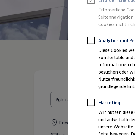
Erforderliche Co
Feuerwehr
Rettungsdienste
Erforderliche Coo
ONE Business ID Vorteile
Seitennavigation 
Fahrzeugsuche & Marktplatz
Cookies nicht rich
Fahrzeugsuche
Fahrzeuge online kaufen
Digitaler Marktplatz
Analytics und Pe
Kauf & Finanzierung
Online-Fahrzeugbewertung
Diese Cookies we
Aktionen & Angebote
E-Auto-Förderung
komfortable und 
Für Privatkunden
Informationen dar
Für Gewerbekunden
besuchen oder wie
Profi Paket
TopDeal
Nutzerfreundlichk
Gebrauchtwagen
grundlegende Ent
ProfiPartner für Gebrauchtwagen
Zertifizierte Gebrauchtwagen
Finanzierung
Marketing
Für Privatkunden
Für Gewerbekunden
Wir nutzen diese 
Leasing
und außerhalb de
Für Privatkunden
Friedrich-Seele-Str. 1, 38122 Braun
unsere Webseite n
Für Gewerbekunden
Versicherungen & Garantien
Seite bewegen. De