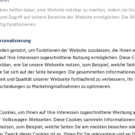
okies
kies helfen dabei, eine Website nutzbar zu machen, indem sie G
Verantwort
und Zugriff auf sichere Bereiche der Website ermöglichen. Die W
Autozent
tig funktionieren.
rsonalisierung
rden genutzt, um Funktionen der Website zuzulassen, die Ihnen e
auf Ihre Interessen zugeschnittene Nutzung ermöglichen. Diese
über, wie Sie unsere Webseite nutzen, zum Beispiel, welche Sei
 Sie sich auf der Seite bewegen. Die gesammelten Informationen
eit und Qualität unserer Webseite fortlaufend zu verbessern, Ihr
scheidungen zu Marketingmaßnahmen zu optimieren.
Unsere Abteilungen
Cookies, um Ihnen auf Ihre Interessen zugeschnittene Werbung a
Montag
-
Freitag
07:00
-
18:00
Uhr
r Volkswagen Webseiten. Diese Cookies sammeln Informationen 
schweig
Samstag
09:00
-
13:00
Uhr
utzen, zum Beispiel, welche Seiten Sie am meisten besuchen oder
r Zweck dieser Cookies ist es, Ihnen für Sie relevantere und an I