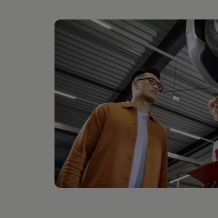
Hilfreiches für Besitzer
Digitales Bordbuch
Fahrerassistenz- und Sicherheitssysteme
Kontrollleuchten
Kurzfahrprofile und Ölverdünnung
Batterieverordnung
XTL-Dieselkraftstoff
Ersatzteile und Betriebsflüssigkeiten
Original Zubehör und Lifestyle Produkte
myVolkswagen
myVolkswagen Business
Elektrisch & Autonom
Elektro - & Hybridfahrzeuge
Unser Ansatz
Klimafreundlicher Strom
Reichweite & Ladelösungen
Reichweitensimulator
Ladezeitensimulator
Ladelösungen für Privatkunden
Ladelösungen für Gewerbekunden
Wallbox und Ladekabel
Bidirektionales Laden
Förderung & Kosten der Elektrofahrzeuge
Fördermöglichkeiten für Privatkunden
Fördermöglichkeiten für Gewerbekunden