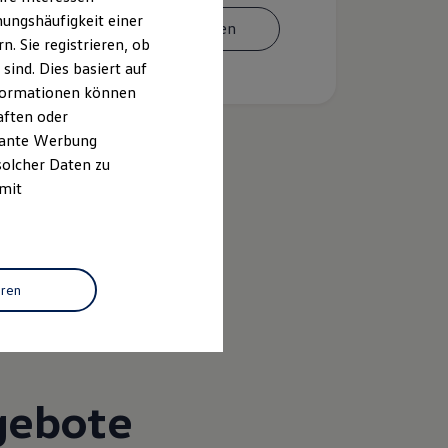
ungshäufigkeit einer
Termin vereinbaren
. Sie registrieren, ob
ind. Dies basiert auf
Informationen können
aften oder
evante Werbung
solcher Daten zu
 mit
k
eren
gebote