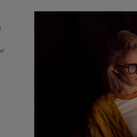
e
in?