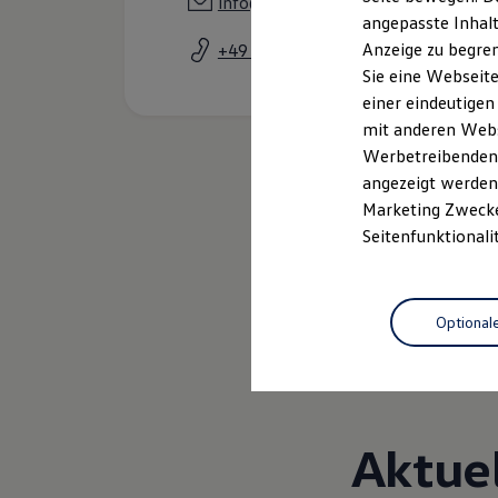
info@nies.de
Garantien
angepasste Inhalt
Kfz-Versicherung für Nutzfahrzeuge
Anzeige zu begren
+49 531 88800
Restschuldversicherung
Wartungsverträge
Sie eine Webseite
Besitzer & Service
einer eindeutigen
Reparatur & Service
mit anderen Webse
Sommer-Special
Reparatur, Pflege & Inspektion
Werbetreibenden,
Servicetermin anfragen
angezeigt werden 
Service-Vorteile bei Volkswagen Nutzfahrzeuge
Marketing Zwecken
ServicePlus
Economy Service
Seitenfunktionali
Räder & Reifen Service
Ersatzfahrzeuge
Notdienst und Pannenhilfe
Software, Konnektivität & Apps
Optional
California App
VW Connect für Ihren ID. Buzz
VW Connect für Ihren Transporter/Caravelle
VW Connect für Ihren Amarok
VW Connect für andere Modelle
Connect Pro
Aktue
Fleet Interface Data
Multistop Pathfinder
Übersicht Software Updates