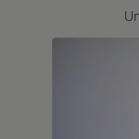
Kostensimulator
U
Autonomes Fahren
Mehr zum ID. Buzz
Online Beratung
California Welt
California Club
California Magazin & Ratgeber
Vanlife
Ratgeber
Routen & Reisen
California Reisen & Erlebnisse
California App
California Lifestyle & Zubehör
Übernachten im California
Marke
Unternehmen
Karriere
Karriere im Unternehmen
Karriere im Autohaus
Nachhaltigkeit
Kunden
Gesellschaft
Natur
Events
Rückblick VW Bus Festival 2023