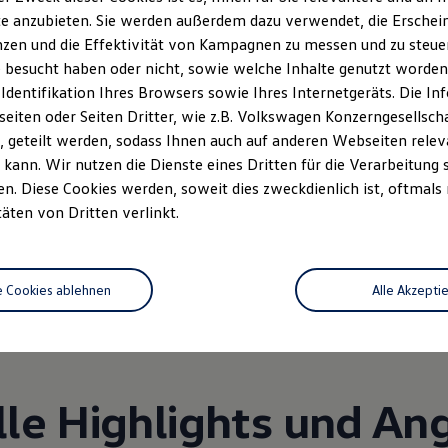
e anzubieten. Sie werden außerdem dazu verwendet, die Erschein
zen und die Effektivität von Kampagnen zu messen und zu steuern
 besucht haben oder nicht, sowie welche Inhalte genutzt worden s
 Identifikation Ihres Browsers sowie Ihres Internetgeräts. Die 
iten oder Seiten Dritter, wie z.B. Volkswagen Konzerngesellsch
 geteilt werden, sodass Ihnen auch auf anderen Webseiten rel
kann. Wir nutzen die Dienste eines Dritten für die Verarbeitung 
. Diese Cookies werden, soweit dies zweckdienlich ist, oftmals
Unsere Leistungen
im Überblic
täten von Dritten verlinkt.
Service
Volkswagen Economy
e Cookies ablehnen
Alle Akzepti
Service
lle Highlights und An