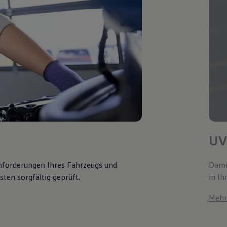
UV
Anforderungen Ihres Fahrzeugs und
Damit
ten sorgfältig geprüft.
in Ih
Mehr