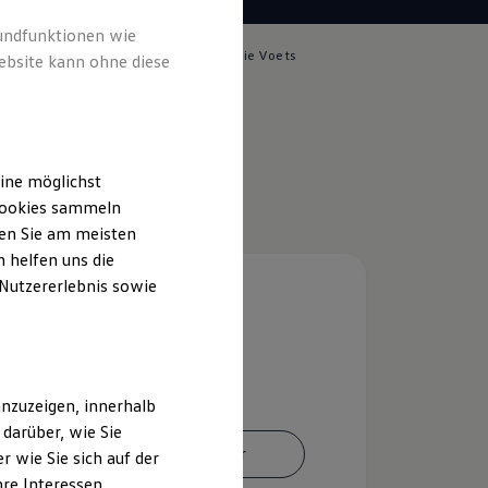
rundfunktionen wie
lich für die Inhalte auf dieser Seite ist die Voets
ebsite kann ohne diese
rum GmbH
(
Impressum & Rechtliches
)
ine möglichst
 Cookies sammeln
ten Sie am meisten
 helfen uns die
 Nutzererlebnis sowie
nzuzeigen, innerhalb
darüber, wie Sie
Ansprechpartner
 wie Sie sich auf der
hre Interessen