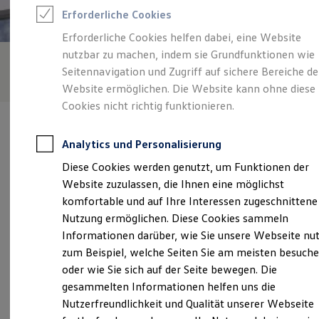
Feuerwehr
Erforderliche Cookies
Rettungsdienste
ONE Business ID Vorteile
Erforderliche Cookies helfen dabei, eine Website
Fahrzeugsuche & Marktplatz
nutzbar zu machen, indem sie Grundfunktionen wie
Fahrzeugsuche
Fahrzeuge online kaufen
Seitennavigation und Zugriff auf sichere Bereiche de
Digitaler Marktplatz
Website ermöglichen. Die Website kann ohne diese
Kauf & Finanzierung
Cookies nicht richtig funktionieren.
Online-Fahrzeugbewertung
Aktionen & Angebote
E-Auto-Förderung
Analytics und Personalisierung
Für Privatkunden
Für Gewerbekunden
Diese Cookies werden genutzt, um Funktionen der
Profi Paket
Verantwortlich für die Inhalte auf dieser Seite ist die VHG
Website zuzulassen, die Ihnen eine möglichst
TopDeal
Rittersbacher GmbH Standort Grünstadt
Gebrauchtwagen
komfortable und auf Ihre Interessen zugeschnittene
(
Impressum & Rechtliches
)
ProfiPartner für Gebrauchtwagen
Nutzung ermöglichen. Diese Cookies sammeln
Zertifizierte Gebrauchtwagen
Informationen darüber, wie Sie unsere Webseite nu
Finanzierung
Für Privatkunden
zum Beispiel, welche Seiten Sie am meisten besuch
Unsere 
Für Gewerbekunden
oder wie Sie sich auf der Seite bewegen. Die
Leasing
gesammelten Informationen helfen uns die
Für Privatkunden
Für Gewerbekunden
Nutzerfreundlichkeit und Qualität unserer Webseite
Kirchheimer Straße 59b, 67269 Grünstadt
Versicherungen & Garantien