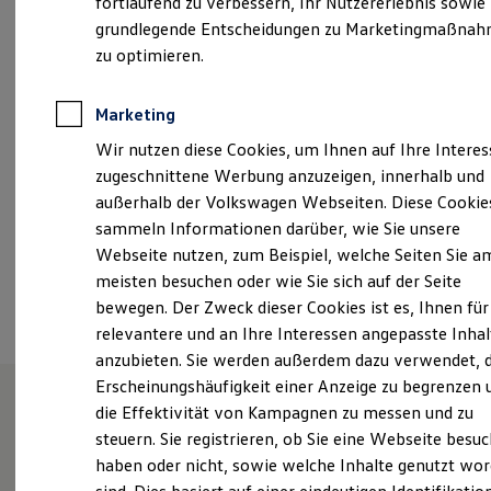
fortlaufend zu verbessern, Ihr Nutzererlebnis sowie
Garantien
Montag
-
Freitag
07:00
-
18:00
Uhr
grundlegende Entscheidungen zu Marketingmaßna
Kfz-Versicherung für Nutzfahrzeuge
Restschuldversicherung
zu optimieren.
Samstag
08:00
-
12:00
Uhr
Wartungsverträge
Besitzer & Service
Reparatur & Service
Marketing
kontakt.gruenstadt@rittersbacher.de
Sommer-Special
Wir nutzen diese Cookies, um Ihnen auf Ihre Intere
Reparatur, Pflege & Inspektion
+49 6359 96900
Servicetermin anfragen
zugeschnittene Werbung anzuzeigen, innerhalb und
Service-Vorteile bei Volkswagen Nutzfahrzeuge
außerhalb der Volkswagen Webseiten. Diese Cookie
ServicePlus
sammeln Informationen darüber, wie Sie unsere
Economy Service
Ansprechpartner
Räder & Reifen Service
Webseite nutzen, zum Beispiel, welche Seiten Sie a
Ersatzfahrzeuge
meisten besuchen oder wie Sie sich auf der Seite
Notdienst und Pannenhilfe
Termin vereinbaren
bewegen. Der Zweck dieser Cookies ist es, Ihnen für
Software, Konnektivität & Apps
California App
relevantere und an Ihre Interessen angepasste Inhal
VW Connect für Ihren ID. Buzz
anzubieten. Sie werden außerdem dazu verwendet, d
VW Connect für Ihren Transporter/Caravelle
Erscheinungshäufigkeit einer Anzeige zu begrenzen 
VW Connect für Ihren Amarok
VW Connect für andere Modelle
die Effektivität von Kampagnen zu messen und zu
Connect Pro
Unsere Leistungen
im
steuern. Sie registrieren, ob Sie eine Webseite besuc
Fleet Interface Data
haben oder nicht, sowie welche Inhalte genutzt wo
Multistop Pathfinder
Überblick
Übersicht Software Updates