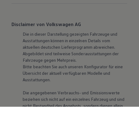
Disclaimer von Volkswagen AG
Die in dieser Darstellung gezeigten Fahrzeuge und
Ausstattungen können in einzelnen Details vom
aktuellen deutschen Lieferprogramm abweichen.
Abgebildet sind teilweise Sonderausstattungen der
Fahrzeuge gegen Mehrpreis.
Bitte beachten Sie auch unseren Konfigurator für eine
Übersicht der aktuell verfügbaren Modelle und
Ausstattungen.
Die angegebenen Verbrauchs- und Emissionswerte
beziehen sich nicht auf ein einzelnes Fahrzeug und sind
nicht Bestandteil des Angebots, sondern dienen allein
Vergleichszwecken zwischen den verschiedenen
Fahrzeugtypen. Zusatzausstattungen und Zubehör
(Anbauteile, Reifenformat usw.) können relevante
Fahrzeugparameter, wie
z. B.
Gewicht, Rollwiderstand
und Aerodynamik verändern und neben Witterungs-