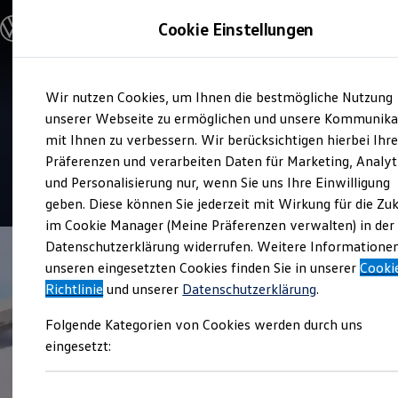
Modelle & Konfigurator
Cookie Einstellungen
Nutzfahrzeuge
Nutzfahrzeugkategorien entdecken
Modelle konfigurieren
Konfiguration laden
Zum
Zum
Modelle vergleichen
Service
Wir nutzen Cookies, um Ihnen die bestmögliche Nutzung
Hauptinhalt
Footer
Vorgängermodelle und Oldtimer
VHG Rittersbacher Standort
springen
springen
unserer Webseite zu ermöglichen und unsere Kommunika
Vorgängermodelle
Oldtimer
mit Ihnen zu verbessern. Wir berücksichtigen hierbei Ihr
Grünstadt
Bulli Historie
Präferenzen und verarbeiten Daten für Marketing, Analyt
Branchenlösungen & Gewerbekunden
und Personalisierung nur, wenn Sie uns Ihre Einwilligung
Umbaulösungen und Hersteller finden
4.6
|
43 Bewertungen
Auf- und Umbauten entdecken & konfigurieren
geben. Diese können Sie jederzeit mit Wirkung für die Zu
Groß- und Sonderkunden
im Cookie Manager (Meine Präferenzen verwalten) in der
Großkunden
Datenschutzerklärung widerrufen. Weitere Informatione
Kommunen & Behörden
Journalisten
unseren eingesetzten Cookies finden Sie in unserer
Cooki
Sportvereine
Richtlinie
und unserer
Datenschutzerklärung
.
Branchenlösungen
Bau & Handwerk
Folgende Kategorien von Cookies werden durch uns
Gewerbliche Personenbeförderung
Service & mobile Werkstätten
eingesetzt:
Kurier, Logistik & Handel
Menschen mit Behinderung
Kühlfahrzeuge