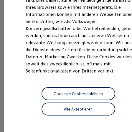
sind. Dies basiert auf einer eindeutigen Identifikatio
Hilfreiches für Besitzer
Ihres Browsers sowie Ihres Internetgeräts. Die
Digitales Bordbuch
Service
Informationen können mit anderen Webseiten oder
Fahrerassistenz- und Sicherheitssysteme
Kontrollleuchten
Seiten Dritter, wie z.B. Volkswagen
Kurzfahrprofile und Ölverdünnung
Konzerngesellschaften oder Werbetreibenden, getei
Batterieverordnung
Unsere
Service
werden, sodass Ihnen auch auf anderen Webseiten
XTL-Dieselkraftstoff
Ersatzteile und Betriebsflüssigkeiten
relevante Werbung angezeigt werden kann. Wir nut
Original Zubehör und Lifestyle Produkte
Leistungen
die Dienste eines Dritten für die Verarbeitung solche
myVolkswagen
Daten zu Marketing Zwecken. Diese Cookies werden
myVolkswagen Business
Elektrisch & Autonom
soweit dies zweckdienlich ist, oftmals mit
Elektro - & Hybridfahrzeuge
Seitenfunktionalitäten von Dritten verlinkt.
Unser Ansatz
Klimafreundlicher Strom
Reichweite & Ladelösungen
Reichweitensimulator
Ladezeitensimulator
Optionale Cookies ablehnen
Ladelösungen für Privatkunden
Ladelösungen für Gewerbekunden
Alle Akzeptieren
Wallbox und Ladekabel
Bidirektionales Laden
Förderung & Kosten der Elektrofahrzeuge
Fördermöglichkeiten für Privatkunden
Fördermöglichkeiten für Gewerbekunden