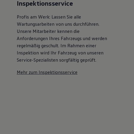
Inspektionsservice
Kostensimulator
Autonomes Fahren
Mehr zum ID. Buzz
Profis am Werk: Lassen Sie alle
Online Beratung
Wartungsarbeiten von uns durchführen.
California Welt
Unsere Mitarbeiter kennen die
California Club
California Magazin & Ratgeber
Anforderungen Ihres Fahrzeugs und werden
Vanlife
regelmäßig geschult. Im Rahmen einer
Ratgeber
Inspektion wird Ihr Fahrzeug von unseren
Routen & Reisen
California Reisen & Erlebnisse
Service-Spezialisten sorgfältig geprüft.
California App
California Lifestyle & Zubehör
Mehr zum Inspektionsservice
Übernachten im California
Marke
Unternehmen
Karriere
Karriere im Unternehmen
Karriere im Autohaus
Nachhaltigkeit
Kunden
Gesellschaft
Natur
Events
Rückblick VW Bus Festival 2023