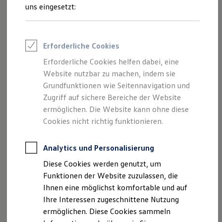
Rettungsdienste
Schritte
uns eingesetzt:
ONE Business ID Vorteile
Fahrzeugsuche & Marktplatz
Fahrzeugsuche
Fahrzeuge online kaufen
Erforderliche Cookies
Digitaler Marktplatz
Probefahrt
Kauf & Finanzierung
Erforderliche Cookies helfen dabei, eine
Online-Fahrzeugbewertung
Website nutzbar zu machen, indem sie
Aktionen & Angebote
E-Auto-Förderung
Grundfunktionen wie Seitennavigation und
Für Privatkunden
Zugriff auf sichere Bereiche der Website
Für Gewerbekunden
ermöglichen. Die Website kann ohne diese
Beratung
Profi Paket
TopDeal
Cookies nicht richtig funktionieren.
Gebrauchtwagen
ProfiPartner für Gebrauchtwagen
Zertifizierte Gebrauchtwagen
Analytics und Personalisierung
Finanzierung
Diese Cookies werden genutzt, um
Angebote
Für Privatkunden
Für Gewerbekunden
Funktionen der Website zuzulassen, die
Leasing
Ihnen eine möglichst komfortable und auf
Für Privatkunden
Ihre Interessen zugeschnittene Nutzung
Für Gewerbekunden
Versicherungen & Garantien
ermöglichen. Diese Cookies sammeln
Garantien
Servicetermin anfragen