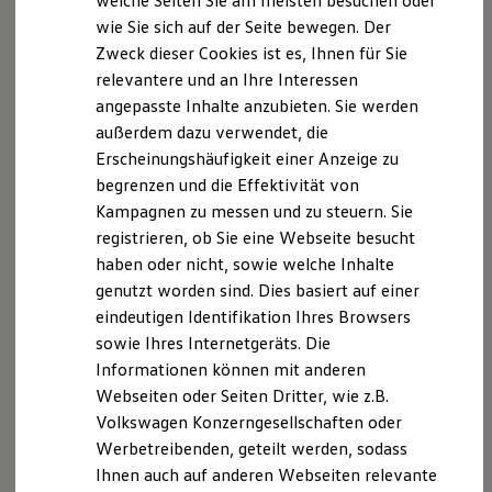
welche Seiten Sie am meisten besuchen oder
Digitales Bordbuch
wie Sie sich auf der Seite bewegen. Der
Fahrerassistenz- und Sicherheitssysteme
Hartmut Diele
Zweck dieser Cookies ist es, Ihnen für Sie
Kontrollleuchten
Kurzfahrprofile und Ölverdünnung
Verkäufer
relevantere und an Ihre Interessen
Batterieverordnung
angepasste Inhalte anzubieten. Sie werden
XTL-Dieselkraftstoff
+49-5971-79102518
außerdem dazu verwendet, die
Ersatzteile und Betriebsflüssigkeiten
Original Zubehör und Lifestyle Produkte
E-Mail schreiben
Erscheinungshäufigkeit einer Anzeige zu
myVolkswagen
begrenzen und die Effektivität von
myVolkswagen Business
Kampagnen zu messen und zu steuern. Sie
Elektrisch & Autonom
Elektro - & Hybridfahrzeuge
registrieren, ob Sie eine Webseite besucht
Unser Ansatz
haben oder nicht, sowie welche Inhalte
Klimafreundlicher Strom
genutzt worden sind. Dies basiert auf einer
Reichweite & Ladelösungen
Reichweitensimulator
eindeutigen Identifikation Ihres Browsers
Ladezeitensimulator
sowie Ihres Internetgeräts. Die
Ladelösungen für Privatkunden
Informationen können mit anderen
Ladelösungen für Gewerbekunden
Wallbox und Ladekabel
Webseiten oder Seiten Dritter, wie z.B.
Bidirektionales Laden
Volkswagen Konzerngesellschaften oder
Förderung & Kosten der Elektrofahrzeuge
Werbetreibenden, geteilt werden, sodass
Fördermöglichkeiten für Privatkunden
Fördermöglichkeiten für Gewerbekunden
Ihnen auch auf anderen Webseiten relevante
Kostensimulator