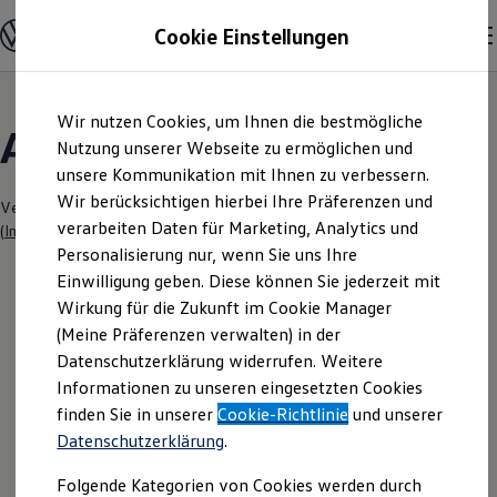
Modelle & Konfigurator
Cookie Einstellungen
Nutzfahrzeuge
Nutzfahrzeugkategorien entdecken
Modelle konfigurieren
Konfiguration laden
Zum
Zum
Modelle vergleichen
Wir nutzen Cookies, um Ihnen die bestmögliche
Hauptinhalt
Footer
Vorgängermodelle und Oldtimer
Angebote & Über uns
springen
springen
Nutzung unserer Webseite zu ermöglichen und
Vorgängermodelle
Oldtimer
unsere Kommunikation mit Ihnen zu verbessern.
Bulli Historie
Wir berücksichtigen hierbei Ihre Präferenzen und
Branchenlösungen & Gewerbekunden
Verantwortlich für die Inhalte auf dieser Seite ist die Ulrich Senger GmbH
verarbeiten Daten für Marketing, Analytics und
Umbaulösungen und Hersteller finden
(
Impressum & Rechtliches
)
Auf- und Umbauten entdecken & konfigurieren
Personalisierung nur, wenn Sie uns Ihre
Groß- und Sonderkunden
Einwilligung geben. Diese können Sie jederzeit mit
Großkunden
Wirkung für die Zukunft im Cookie Manager
Kommunen & Behörden
Leider haben wir im Moment keine
Journalisten
(Meine Präferenzen verwalten) in der
Sportvereine
aktuellen Angebote
Datenschutzerklärung widerrufen. Weitere
Branchenlösungen
Informationen zu unseren eingesetzten Cookies
Bau & Handwerk
Gewerbliche Personenbeförderung
finden Sie in unserer
Cookie-Richtlinie
und unserer
Service & mobile Werkstätten
Datenschutzerklärung
.
Kurier, Logistik & Handel
Ihre nächsten
Kühlfahrzeuge
Folgende Kategorien von Cookies werden durch
Feuerwehr