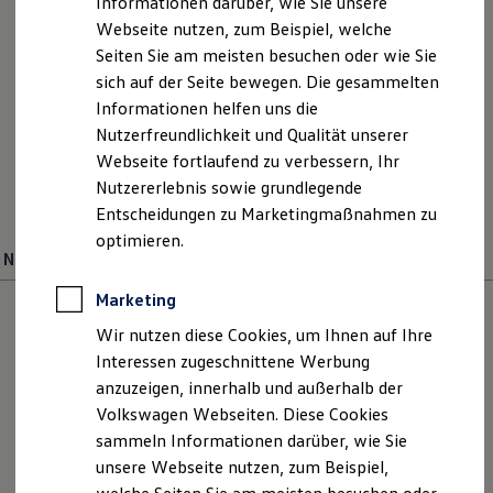
Informationen darüber, wie Sie unsere
Kfz-Versicherung für Nutzfahrzeuge
Webseite nutzen, zum Beispiel, welche
Restschuldversicherung
Wartungsverträge
Seiten Sie am meisten besuchen oder wie Sie
Besitzer & Service
sich auf der Seite bewegen. Die gesammelten
Reparatur & Service
Ihre
Ansprechpartner
Informationen helfen uns die
Sommer-Special
Reparatur, Pflege & Inspektion
Nutzerfreundlichkeit und Qualität unserer
Servicetermin anfragen
E-Mail schreiben
Webseite fortlaufend zu verbessern, Ihr
Service-Vorteile bei Volkswagen Nutzfahrzeuge
Nutzererlebnis sowie grundlegende
ServicePlus
+49 5971 79100
Economy Service
Entscheidungen zu Marketingmaßnahmen zu
Räder & Reifen Service
optimieren.
Ersatzfahrzeuge
Neuwagenverkauf
Verkauf
Notdienst und Pannenhilfe
Software, Konnektivität & Apps
Marketing
California App
VW Connect für Ihren ID. Buzz
Wir nutzen diese Cookies, um Ihnen auf Ihre
VW Connect für Ihren Transporter/Caravelle
Interessen zugeschnittene Werbung
VW Connect für Ihren Amarok
anzuzeigen, innerhalb und außerhalb der
VW Connect für andere Modelle
Connect Pro
Volkswagen Webseiten. Diese Cookies
Fleet Interface Data
sammeln Informationen darüber, wie Sie
Multistop Pathfinder
unsere Webseite nutzen, zum Beispiel,
Übersicht Software Updates
Hilfreiches für Besitzer