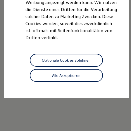
Werbung angezeigt werden kann. Wir nutzen
Autonomes Fahren
die Dienste eines Dritten für die Verarbeitung
Mehr zum ID. Buzz
Online Beratung
solcher Daten zu Marketing Zwecken. Diese
California Welt
Cookies werden, soweit dies zweckdienlich
California Club
ist, oftmals mit Seitenfunktionalitäten von
California Magazin & Ratgeber
Vanlife
Dritten verlinkt.
Ratgeber
Routen & Reisen
California Reisen & Erlebnisse
California App
Optionale Cookies ablehnen
California Lifestyle & Zubehör
Übernachten im California
Marke
Alle Akzeptieren
Unternehmen
Karriere
Karriere im Unternehmen
Karriere im Autohaus
Nachhaltigkeit
Kunden
Gesellschaft
Natur
Events
Rückblick VW Bus Festival 2023
75 Jahre Bulli Jubiläum