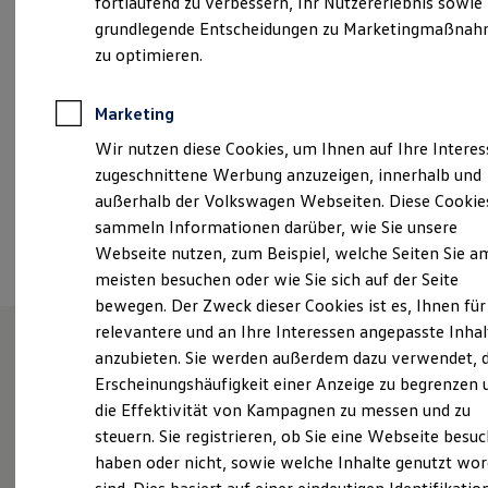
fortlaufend zu verbessern, Ihr Nutzererlebnis sowie
Samstag
07:30
-
12:00
Uhr
Garantien
grundlegende Entscheidungen zu Marketingmaßna
Kfz-Versicherung für Nutzfahrzeuge
Restschuldversicherung
zu optimieren.
treffpunkt@thierolf.de
Wartungsverträge
Besitzer & Service
+49 6163 93330
Reparatur & Service
Marketing
Sommer-Special
Wir nutzen diese Cookies, um Ihnen auf Ihre Intere
Reparatur, Pflege & Inspektion
Servicetermin anfragen
Ansprechpartner
zugeschnittene Werbung anzuzeigen, innerhalb und
Service-Vorteile bei Volkswagen Nutzfahrzeuge
außerhalb der Volkswagen Webseiten. Diese Cookie
ServicePlus
sammeln Informationen darüber, wie Sie unsere
Economy Service
Termin vereinbaren
Räder & Reifen Service
Webseite nutzen, zum Beispiel, welche Seiten Sie a
Ersatzfahrzeuge
meisten besuchen oder wie Sie sich auf der Seite
Notdienst und Pannenhilfe
bewegen. Der Zweck dieser Cookies ist es, Ihnen für
Software, Konnektivität & Apps
California App
relevantere und an Ihre Interessen angepasste Inhal
VW Connect für Ihren ID. Buzz
anzubieten. Sie werden außerdem dazu verwendet, d
VW Connect für Ihren Transporter/Caravelle
Unsere Leistungen
im
Erscheinungshäufigkeit einer Anzeige zu begrenzen 
VW Connect für Ihren Amarok
VW Connect für andere Modelle
die Effektivität von Kampagnen zu messen und zu
Überblick
Connect Pro
steuern. Sie registrieren, ob Sie eine Webseite besuc
Fleet Interface Data
haben oder nicht, sowie welche Inhalte genutzt wo
Multistop Pathfinder
Service
Übersicht Software Updates