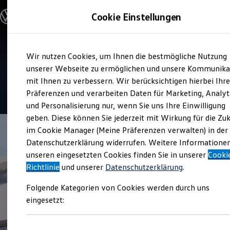
Modelle & Konfigurator
Cookie Einstellungen
Nutzfahrzeuge
Nutzfahrzeugkategorien entdecken
Modelle konfigurieren
Konfiguration laden
Zum
Zum
Modelle vergleichen
Service
Wir nutzen Cookies, um Ihnen die bestmögliche Nutzung
Hauptinhalt
Footer
Vorgängermodelle und Oldtimer
Treffpunkt Thierolf
springen
springen
unserer Webseite zu ermöglichen und unsere Kommunika
Vorgängermodelle
Oldtimer
mit Ihnen zu verbessern. Wir berücksichtigen hierbei Ihr
Bulli Historie
4.8
|
50 Bewertungen
Präferenzen und verarbeiten Daten für Marketing, Analyt
Branchenlösungen & Gewerbekunden
und Personalisierung nur, wenn Sie uns Ihre Einwilligung
Umbaulösungen und Hersteller finden
Auf- und Umbauten entdecken & konfigurieren
geben. Diese können Sie jederzeit mit Wirkung für die Zu
Groß- und Sonderkunden
im Cookie Manager (Meine Präferenzen verwalten) in der
Großkunden
Datenschutzerklärung widerrufen. Weitere Informatione
Kommunen & Behörden
Journalisten
unseren eingesetzten Cookies finden Sie in unserer
Cooki
Sportvereine
Richtlinie
und unserer
Datenschutzerklärung
.
Branchenlösungen
Bau & Handwerk
Folgende Kategorien von Cookies werden durch uns
Gewerbliche Personenbeförderung
Service & mobile Werkstätten
eingesetzt:
Kurier, Logistik & Handel
Menschen mit Behinderung
Kühlfahrzeuge