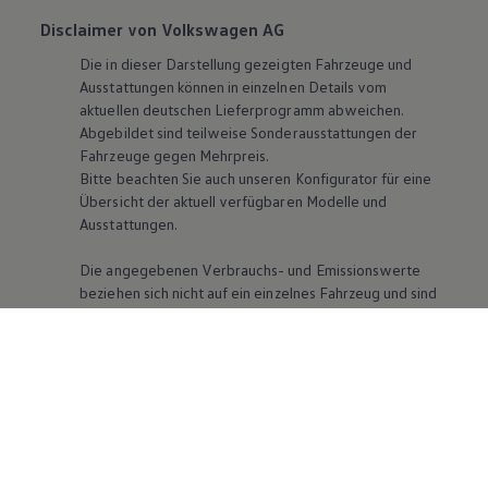
Disclaimer von Volkswagen AG
Die in dieser Darstellung gezeigten Fahrzeuge und
Ausstattungen können in einzelnen Details vom
aktuellen deutschen Lieferprogramm abweichen.
Abgebildet sind teilweise Sonderausstattungen der
Fahrzeuge gegen Mehrpreis.
Bitte beachten Sie auch unseren Konfigurator für eine
Übersicht der aktuell verfügbaren Modelle und
Ausstattungen.
Die angegebenen Verbrauchs- und Emissionswerte
beziehen sich nicht auf ein einzelnes Fahrzeug und sind
nicht Bestandteil des Angebots, sondern dienen allein
Vergleichszwecken zwischen den verschiedenen
Fahrzeugtypen. Zusatzausstattungen und Zubehör
(Anbauteile, Reifenformat usw.) können relevante
Fahrzeugparameter, wie
z. B.
Gewicht, Rollwiderstand
und Aerodynamik verändern und neben Witterungs-
und Verkehrsbedingungen sowie dem individuellen
Fahrverhalten den Kraftstoffverbrauch, den