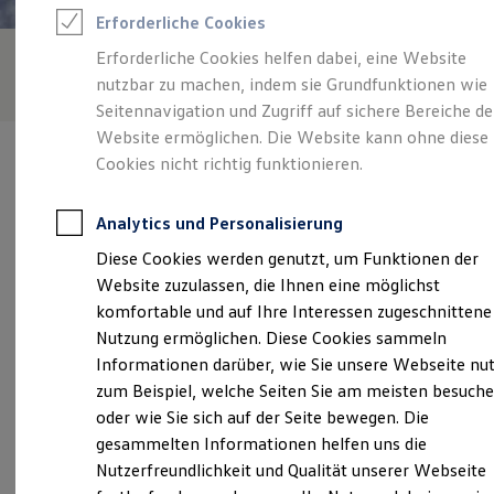
Feuerwehr
Erforderliche Cookies
Rettungsdienste
ONE Business ID Vorteile
Erforderliche Cookies helfen dabei, eine Website
Fahrzeugsuche & Marktplatz
nutzbar zu machen, indem sie Grundfunktionen wie
Fahrzeugsuche
Fahrzeuge online kaufen
Seitennavigation und Zugriff auf sichere Bereiche de
Digitaler Marktplatz
Website ermöglichen. Die Website kann ohne diese
Kauf & Finanzierung
Cookies nicht richtig funktionieren.
Online-Fahrzeugbewertung
Aktionen & Angebote
E-Auto-Förderung
Analytics und Personalisierung
Für Privatkunden
Verantwortlich für die Inhalte auf dieser Seite ist die Treffpunkt
Für Gewerbekunden
Diese Cookies werden genutzt, um Funktionen der
Thierolf GmbH - Co. KG
(
Impressum & Rechtliches
)
Profi Paket
Website zuzulassen, die Ihnen eine möglichst
TopDeal
Gebrauchtwagen
komfortable und auf Ihre Interessen zugeschnittene
ProfiPartner für Gebrauchtwagen
Unsere 
Nutzung ermöglichen. Diese Cookies sammeln
Zertifizierte Gebrauchtwagen
Informationen darüber, wie Sie unsere Webseite nu
Finanzierung
Für Privatkunden
zum Beispiel, welche Seiten Sie am meisten besuch
Für Gewerbekunden
Aschaffenburger Straße 71, 64739 Höchst
oder wie Sie sich auf der Seite bewegen. Die
Leasing
gesammelten Informationen helfen uns die
Für Privatkunden
Montag
-
Freitag
07:00
-
18:00
Uhr
Für Gewerbekunden
Nutzerfreundlichkeit und Qualität unserer Webseite
Versicherungen & Garantien