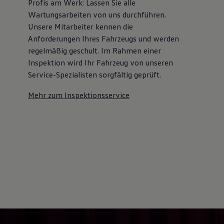
Profis am Werk: Lassen Sie alle
Kostensimulator
Wartungsarbeiten von uns durchführen.
Autonomes Fahren
Mehr zum ID. Buzz
Unsere Mitarbeiter kennen die
Online Beratung
Anforderungen Ihres Fahrzeugs und werden
California Welt
regelmäßig geschult. Im Rahmen einer
California Club
California Magazin & Ratgeber
Inspektion wird Ihr Fahrzeug von unseren
Vanlife
Service-Spezialisten sorgfältig geprüft.
Ratgeber
Routen & Reisen
Mehr zum Inspektionsservice
California Reisen & Erlebnisse
California App
California Lifestyle & Zubehör
Übernachten im California
Marke
Unternehmen
Karriere
Karriere im Unternehmen
Karriere im Autohaus
Nachhaltigkeit
Kunden
Gesellschaft
Natur
Events
Rückblick VW Bus Festival 2023