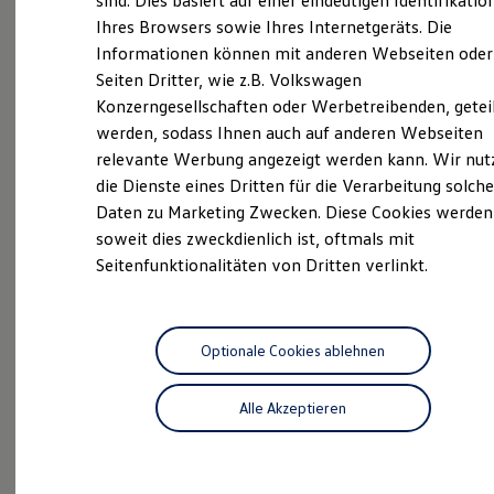
sind. Dies basiert auf einer eindeutigen Identifikatio
Hilfreiches für Besitzer
Ihres Browsers sowie Ihres Internetgeräts. Die
Digitales Bordbuch
Informationen können mit anderen Webseiten oder
Fahrerassistenz- und Sicherheitssysteme
Kontrollleuchten
Unsere
Service
Seiten Dritter, wie z.B. Volkswagen
Kurzfahrprofile und Ölverdünnung
Konzerngesellschaften oder Werbetreibenden, getei
Batterieverordnung
Leistungen
werden, sodass Ihnen auch auf anderen Webseiten
XTL-Dieselkraftstoff
Ersatzteile und Betriebsflüssigkeiten
relevante Werbung angezeigt werden kann. Wir nut
Original Zubehör und Lifestyle Produkte
die Dienste eines Dritten für die Verarbeitung solche
myVolkswagen
Daten zu Marketing Zwecken. Diese Cookies werden
myVolkswagen Business
Elektrisch & Autonom
soweit dies zweckdienlich ist, oftmals mit
Elektro - & Hybridfahrzeuge
Seitenfunktionalitäten von Dritten verlinkt.
Unser Ansatz
Klimafreundlicher Strom
Reichweite & Ladelösungen
Reichweitensimulator
Ladezeitensimulator
Optionale Cookies ablehnen
Ladelösungen für Privatkunden
Ladelösungen für Gewerbekunden
Alle Akzeptieren
Wallbox und Ladekabel
Bidirektionales Laden
Inspektionsservice
Förderung & Kosten der Elektrofahrzeuge
Fördermöglichkeiten für Privatkunden
Fördermöglichkeiten für Gewerbekunden