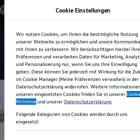
Modelle & Konfigurator
Cookie Einstellungen
Nutzfahrzeuge
Nutzfahrzeugkategorien entdecken
Modelle konfigurieren
Konfiguration laden
Zum
Zum
Modelle vergleichen
Service
Wir nutzen Cookies, um Ihnen die bestmögliche Nutzung
Hauptinhalt
Footer
Vorgängermodelle und Oldtimer
Tölke und Fischer
springen
springen
unserer Webseite zu ermöglichen und unsere Kommunika
Vorgängermodelle
Oldtimer
mit Ihnen zu verbessern. Wir berücksichtigen hierbei Ihr
Nutzfahrzeuge
Bulli Historie
Präferenzen und verarbeiten Daten für Marketing, Analyt
Branchenlösungen & Gewerbekunden
und Personalisierung nur, wenn Sie uns Ihre Einwilligung
Umbaulösungen und Hersteller finden
4.5
|
40 Bewertungen
Auf- und Umbauten entdecken & konfigurieren
geben. Diese können Sie jederzeit mit Wirkung für die Zu
Groß- und Sonderkunden
im Cookie Manager (Meine Präferenzen verwalten) in der
Großkunden
Datenschutzerklärung widerrufen. Weitere Informatione
Kommunen & Behörden
Journalisten
unseren eingesetzten Cookies finden Sie in unserer
Cooki
Sportvereine
Richtlinie
und unserer
Datenschutzerklärung
.
Branchenlösungen
Bau & Handwerk
Folgende Kategorien von Cookies werden durch uns
Gewerbliche Personenbeförderung
Service & mobile Werkstätten
eingesetzt:
Kurier, Logistik & Handel
Menschen mit Behinderung
Kühlfahrzeuge