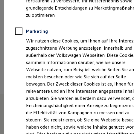
fortlaufend zu verbessern, Ihr Nutzererlebnis sowie
Montag
-
Donnerstag
07:30
-
18:00
Uhr
Garantien
grundlegende Entscheidungen zu Marketingmaßna
Kfz-Versicherung für Nutzfahrzeuge
Freitag
07:30
-
17:00
Uhr
Restschuldversicherung
zu optimieren.
Wartungsverträge
Besitzer & Service
info@toefi.de
Reparatur & Service
Marketing
Sommer-Special
+49 2151 988651
Wir nutzen diese Cookies, um Ihnen auf Ihre Intere
Reparatur, Pflege & Inspektion
Servicetermin anfragen
zugeschnittene Werbung anzuzeigen, innerhalb und
Service-Vorteile bei Volkswagen Nutzfahrzeuge
außerhalb der Volkswagen Webseiten. Diese Cookie
ServicePlus
Ansprechpartner
sammeln Informationen darüber, wie Sie unsere
Economy Service
Räder & Reifen Service
Webseite nutzen, zum Beispiel, welche Seiten Sie a
Ersatzfahrzeuge
Termin vereinbaren
meisten besuchen oder wie Sie sich auf der Seite
Notdienst und Pannenhilfe
bewegen. Der Zweck dieser Cookies ist es, Ihnen für
Software, Konnektivität & Apps
California App
relevantere und an Ihre Interessen angepasste Inhal
VW Connect für Ihren ID. Buzz
anzubieten. Sie werden außerdem dazu verwendet, d
VW Connect für Ihren Transporter/Caravelle
Erscheinungshäufigkeit einer Anzeige zu begrenzen 
VW Connect für Ihren Amarok
VW Connect für andere Modelle
die Effektivität von Kampagnen zu messen und zu
Unsere Leistungen
im
Connect Pro
steuern. Sie registrieren, ob Sie eine Webseite besuc
Fleet Interface Data
Überblick
haben oder nicht, sowie welche Inhalte genutzt wo
Multistop Pathfinder
Übersicht Software Updates