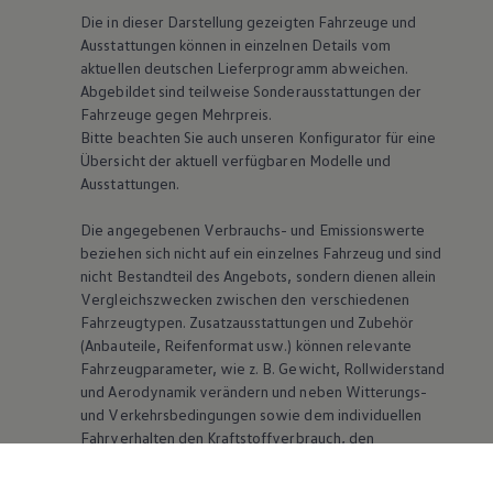
Die in dieser Darstellung gezeigten Fahrzeuge und
Ausstattungen können in einzelnen Details vom
aktuellen deutschen Lieferprogramm abweichen.
Abgebildet sind teilweise Sonderausstattungen der
Fahrzeuge gegen Mehrpreis.
Bitte beachten Sie auch unseren Konfigurator für eine
Übersicht der aktuell verfügbaren Modelle und
Ausstattungen.
Die angegebenen Verbrauchs- und Emissionswerte
beziehen sich nicht auf ein einzelnes Fahrzeug und sind
nicht Bestandteil des Angebots, sondern dienen allein
Vergleichszwecken zwischen den verschiedenen
Fahrzeugtypen. Zusatzausstattungen und Zubehör
(Anbauteile, Reifenformat usw.) können relevante
Fahrzeugparameter, wie
z. B.
Gewicht, Rollwiderstand
und Aerodynamik verändern und neben Witterungs-
und Verkehrsbedingungen sowie dem individuellen
Fahrverhalten den Kraftstoffverbrauch, den
Stromverbrauch, die CO₂-Emissionen und die
Fahrleistungswerte eines Fahrzeugs beeinflussen.