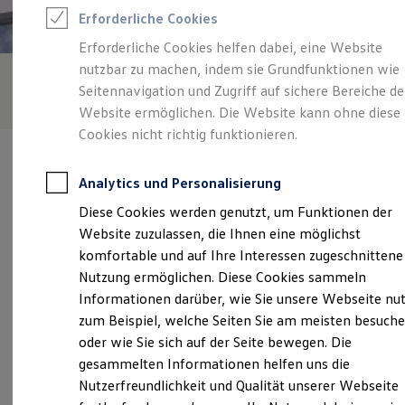
Feuerwehr
Erforderliche Cookies
Rettungsdienste
ONE Business ID Vorteile
Erforderliche Cookies helfen dabei, eine Website
Fahrzeugsuche & Marktplatz
nutzbar zu machen, indem sie Grundfunktionen wie
Fahrzeugsuche
Fahrzeuge online kaufen
Seitennavigation und Zugriff auf sichere Bereiche de
Digitaler Marktplatz
Website ermöglichen. Die Website kann ohne diese
Kauf & Finanzierung
Cookies nicht richtig funktionieren.
Online-Fahrzeugbewertung
Aktionen & Angebote
E-Auto-Förderung
Analytics und Personalisierung
Für Privatkunden
Für Gewerbekunden
Diese Cookies werden genutzt, um Funktionen der
Profi Paket
Verantwortlich für die Inhalte auf dieser Seite ist die Tölke - Fischer
Website zuzulassen, die Ihnen eine möglichst
TopDeal
GmbH - Co. KG
(
Impressum & Rechtliches
)
Gebrauchtwagen
komfortable und auf Ihre Interessen zugeschnittene
ProfiPartner für Gebrauchtwagen
Nutzung ermöglichen. Diese Cookies sammeln
Zertifizierte Gebrauchtwagen
Informationen darüber, wie Sie unsere Webseite nu
Finanzierung
Unsere 
Für Privatkunden
zum Beispiel, welche Seiten Sie am meisten besuch
Für Gewerbekunden
oder wie Sie sich auf der Seite bewegen. Die
Leasing
gesammelten Informationen helfen uns die
Für Privatkunden
Kempener Straße 90 - 92, 47839 Krefeld-Hüls
Für Gewerbekunden
Nutzerfreundlichkeit und Qualität unserer Webseite
Versicherungen & Garantien