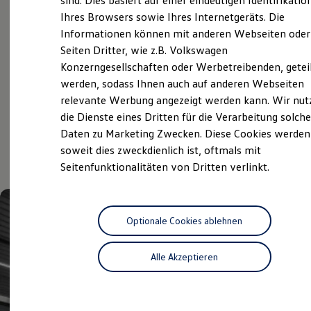
sind. Dies basiert auf einer eindeutigen Identifikatio
Hilfreiches für Besitzer
Service
Ihres Browsers sowie Ihres Internetgeräts. Die
Digitales Bordbuch
Informationen können mit anderen Webseiten oder
Fahrerassistenz- und Sicherheitssysteme
Volkswagen Economy
Kontrollleuchten
Seiten Dritter, wie z.B. Volkswagen
Service
Kurzfahrprofile und Ölverdünnung
Konzerngesellschaften oder Werbetreibenden, getei
Batterieverordnung
werden, sodass Ihnen auch auf anderen Webseiten
XTL-Dieselkraftstoff
Ersatzteile und Betriebsflüssigkeiten
relevante Werbung angezeigt werden kann. Wir nut
Original Zubehör und Lifestyle Produkte
Aktuelle Highlights
die Dienste eines Dritten für die Verarbeitung solche
myVolkswagen
Daten zu Marketing Zwecken. Diese Cookies werden
myVolkswagen Business
und Angebote
Elektrisch & Autonom
soweit dies zweckdienlich ist, oftmals mit
Elektro - & Hybridfahrzeuge
Seitenfunktionalitäten von Dritten verlinkt.
Unser Ansatz
Klimafreundlicher Strom
Reichweite & Ladelösungen
Reichweitensimulator
Ladezeitensimulator
Optionale Cookies ablehnen
Ladelösungen für Privatkunden
Ladelösungen für Gewerbekunden
Alle Akzeptieren
Wallbox und Ladekabel
Bidirektionales Laden
Förderung & Kosten der Elektrofahrzeuge
Fördermöglichkeiten für Privatkunden
Fördermöglichkeiten für Gewerbekunden