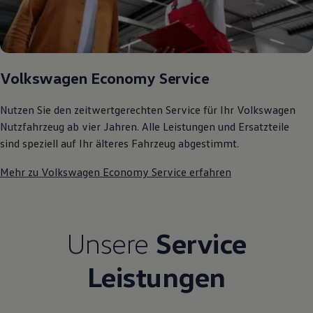
Kostensimulator
Autonomes Fahren
Mehr zum ID. Buzz
Online Beratung
California Welt
California Club
Volkswagen Economy Service
California Magazin & Ratgeber
Vanlife
Nutzen Sie den zeitwertgerechten Service für Ihr Volkswagen
Ratgeber
Routen & Reisen
Nutzfahrzeug ab vier Jahren. Alle Leistungen und Ersatzteile
California Reisen & Erlebnisse
sind speziell auf Ihr älteres Fahrzeug abgestimmt.
California App
California Lifestyle & Zubehör
Mehr zu Volkswagen Economy Service erfahren
Übernachten im California
Marke
Unternehmen
Karriere
Karriere im Unternehmen
Unsere
Service
Karriere im Autohaus
Nachhaltigkeit
Kunden
Leistungen
Gesellschaft
Natur
Events
Rückblick VW Bus Festival 2023