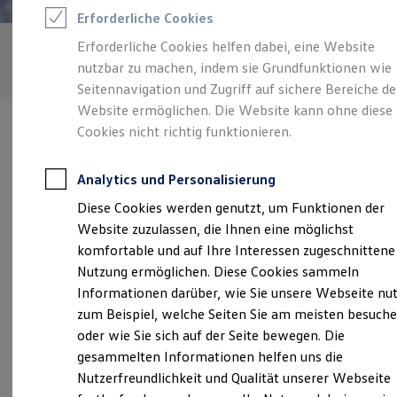
Feuerwehr
Erforderliche Cookies
Rettungsdienste
ONE Business ID Vorteile
Erforderliche Cookies helfen dabei, eine Website
Fahrzeugsuche & Marktplatz
nutzbar zu machen, indem sie Grundfunktionen wie
Fahrzeugsuche
Fahrzeuge online kaufen
Seitennavigation und Zugriff auf sichere Bereiche de
Digitaler Marktplatz
Website ermöglichen. Die Website kann ohne diese
Kauf & Finanzierung
Cookies nicht richtig funktionieren.
Online-Fahrzeugbewertung
Aktionen & Angebote
E-Auto-Förderung
Analytics und Personalisierung
Für Privatkunden
Verantwortlich für die Inhalte auf dieser Seite ist die Siemon GmbH
Für Gewerbekunden
Diese Cookies werden genutzt, um Funktionen der
(
Impressum & Rechtliches
)
Profi Paket
Website zuzulassen, die Ihnen eine möglichst
TopDeal
Gebrauchtwagen
komfortable und auf Ihre Interessen zugeschnittene
ProfiPartner für Gebrauchtwagen
Unsere 
Nutzung ermöglichen. Diese Cookies sammeln
Zertifizierte Gebrauchtwagen
Informationen darüber, wie Sie unsere Webseite nu
Finanzierung
Für Privatkunden
zum Beispiel, welche Seiten Sie am meisten besuch
Für Gewerbekunden
In den Rietbroken 28-30, 49525 Lengerich
oder wie Sie sich auf der Seite bewegen. Die
Leasing
gesammelten Informationen helfen uns die
Für Privatkunden
Montag
-
Freitag
07:30
-
18:00
Uhr
Für Gewerbekunden
Nutzerfreundlichkeit und Qualität unserer Webseite
Versicherungen & Garantien