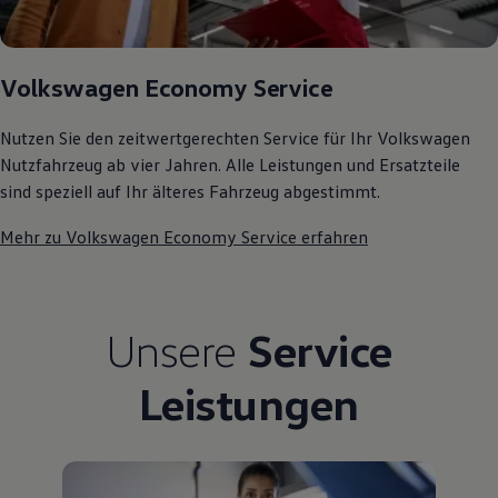
Kostensimulator
Autonomes Fahren
Mehr zum ID. Buzz
Online Beratung
Volkswagen Economy Service
California Welt
California Club
California Magazin & Ratgeber
Nutzen Sie den zeitwertgerechten Service für Ihr Volkswagen
Vanlife
Nutzfahrzeug ab vier Jahren. Alle Leistungen und Ersatzteile
Ratgeber
sind speziell auf Ihr älteres Fahrzeug abgestimmt.
Routen & Reisen
California Reisen & Erlebnisse
Mehr zu Volkswagen Economy Service erfahren
California App
California Lifestyle & Zubehör
Übernachten im California
Marke
Unternehmen
Unsere
Service
Karriere
Karriere im Unternehmen
Karriere im Autohaus
Leistungen
Nachhaltigkeit
Kunden
Gesellschaft
Natur
Events
Rückblick VW Bus Festival 2023