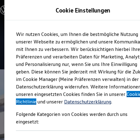
Modelle & Konfigurator
Cookie Einstellungen
Nutzfahrzeuge
Nutzfahrzeugkategorien entdecken
Modelle konfigurieren
Konfiguration laden
Zum
Zum
Modelle vergleichen
Service
Wir nutzen Cookies, um Ihnen die bestmögliche Nutzung
Hauptinhalt
Footer
Vorgängermodelle und Oldtimer
Siemon Nutzfahrzeuge
springen
springen
unserer Webseite zu ermöglichen und unsere Kommunika
Vorgängermodelle
Oldtimer
mit Ihnen zu verbessern. Wir berücksichtigen hierbei Ihr
Bulli Historie
4.2
|
16 Bewertungen
Präferenzen und verarbeiten Daten für Marketing, Analyt
Branchenlösungen & Gewerbekunden
und Personalisierung nur, wenn Sie uns Ihre Einwilligung
Umbaulösungen und Hersteller finden
Auf- und Umbauten entdecken & konfigurieren
geben. Diese können Sie jederzeit mit Wirkung für die Zu
Groß- und Sonderkunden
im Cookie Manager (Meine Präferenzen verwalten) in der
Großkunden
Datenschutzerklärung widerrufen. Weitere Informatione
Kommunen & Behörden
Journalisten
unseren eingesetzten Cookies finden Sie in unserer
Cooki
Sportvereine
Richtlinie
und unserer
Datenschutzerklärung
.
Branchenlösungen
Bau & Handwerk
Folgende Kategorien von Cookies werden durch uns
Gewerbliche Personenbeförderung
Service & mobile Werkstätten
eingesetzt:
Kurier, Logistik & Handel
Menschen mit Behinderung
Kühlfahrzeuge