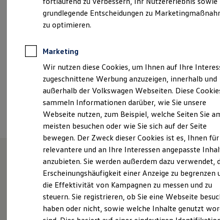
fortlaufend zu verbessern, Ihr Nutzererlebnis sowie
Samstag
08:00
-
13:00
Uhr
Garantien
grundlegende Entscheidungen zu Marketingmaßna
Kfz-Versicherung für Nutzfahrzeuge
Restschuldversicherung
zu optimieren.
Lengerich@autohaus-siemon.de
Wartungsverträge
Besitzer & Service
+49 5481 94590
Reparatur & Service
Marketing
Sommer-Special
Wir nutzen diese Cookies, um Ihnen auf Ihre Intere
Reparatur, Pflege & Inspektion
Servicetermin anfragen
Ansprechpartner
zugeschnittene Werbung anzuzeigen, innerhalb und
Service-Vorteile bei Volkswagen Nutzfahrzeuge
außerhalb der Volkswagen Webseiten. Diese Cookie
ServicePlus
sammeln Informationen darüber, wie Sie unsere
Economy Service
Termin vereinbaren
Räder & Reifen Service
Webseite nutzen, zum Beispiel, welche Seiten Sie a
Ersatzfahrzeuge
meisten besuchen oder wie Sie sich auf der Seite
Notdienst und Pannenhilfe
bewegen. Der Zweck dieser Cookies ist es, Ihnen für
Software, Konnektivität & Apps
California App
relevantere und an Ihre Interessen angepasste Inhal
VW Connect für Ihren ID. Buzz
anzubieten. Sie werden außerdem dazu verwendet, d
VW Connect für Ihren Transporter/Caravelle
Unsere Leistungen
im
Erscheinungshäufigkeit einer Anzeige zu begrenzen 
VW Connect für Ihren Amarok
VW Connect für andere Modelle
die Effektivität von Kampagnen zu messen und zu
Überblick
Connect Pro
steuern. Sie registrieren, ob Sie eine Webseite besuc
Fleet Interface Data
haben oder nicht, sowie welche Inhalte genutzt wo
Multistop Pathfinder
Service
Übersicht Software Updates