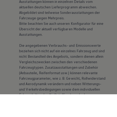
Ausstattungen können in einzelnen Details vom
aktuellen deutschen Lieferprogramm abweichen.
Abgebildet sind teilweise Sonderausstattungen der
Fahrzeuge gegen Mehrpreis.
Bitte beachten Sie auch unseren Konfigurator für eine
Übersicht der aktuell verfügbaren Modelle und
Ausstattungen.
Die angegebenen Verbrauchs- und Emissionswerte
beziehen sich nicht auf ein einzelnes Fahrzeug und sind
nicht Bestandteil des Angebots, sondern dienen allein
Vergleichszwecken zwischen den verschiedenen
Fahrzeugtypen. Zusatzausstattungen und Zubehör
(Anbauteile, Reifenformat usw.) können relevante
Fahrzeugparameter, wie
z. B.
Gewicht, Rollwiderstand
und Aerodynamik verändern und neben Witterungs-
und Verkehrsbedingungen sowie dem individuellen
Fahrverhalten den Kraftstoffverbrauch, den
Stromverbrauch, die CO₂-Emissionen und die
Fahrleistungswerte eines Fahrzeugs beeinflussen.
Weitere Informationen zum offiziellen