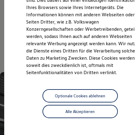
sind. Dies basiert auf einer eindeutigen Identifikatio
Hilfreiches für Besitzer
Ihres Browsers sowie Ihres Internetgeräts. Die
Volkswagen Economy
Digitales Bordbuch
Informationen können mit anderen Webseiten oder
Fahrerassistenz- und Sicherheitssysteme
Service
Kontrollleuchten
Seiten Dritter, wie z.B. Volkswagen
Kurzfahrprofile und Ölverdünnung
Konzerngesellschaften oder Werbetreibenden, getei
Batterieverordnung
werden, sodass Ihnen auch auf anderen Webseiten
XTL-Dieselkraftstoff
Aktuelle Highlights
Ersatzteile und Betriebsflüssigkeiten
relevante Werbung angezeigt werden kann. Wir nut
Original Zubehör und Lifestyle Produkte
die Dienste eines Dritten für die Verarbeitung solche
myVolkswagen
und Angebote
Daten zu Marketing Zwecken. Diese Cookies werden
myVolkswagen Business
Elektrisch & Autonom
soweit dies zweckdienlich ist, oftmals mit
Elektro - & Hybridfahrzeuge
Seitenfunktionalitäten von Dritten verlinkt.
Unser Ansatz
Klimafreundlicher Strom
Reichweite & Ladelösungen
Reichweitensimulator
Ladezeitensimulator
Optionale Cookies ablehnen
Ladelösungen für Privatkunden
Ladelösungen für Gewerbekunden
Alle Akzeptieren
Wallbox und Ladekabel
Bidirektionales Laden
Förderung & Kosten der Elektrofahrzeuge
Fördermöglichkeiten für Privatkunden
Fördermöglichkeiten für Gewerbekunden