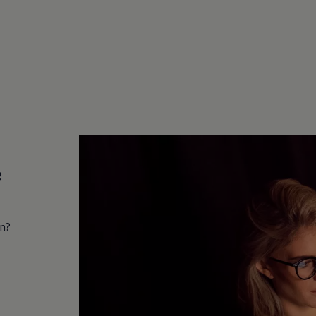
e
in?