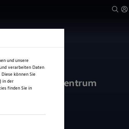
hen und unsere
 und verarbeiten Daten
HWABA
. Diese können Sie
rauchtwagenzentrum
 in der
es finden Sie in
4.7
|
32 Bewertungen