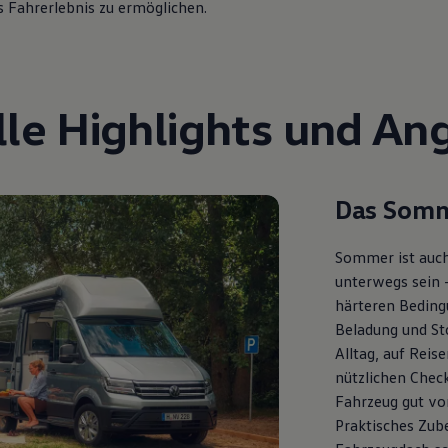
s Fahrerlebnis zu ermöglichen.
lle Highlights und An
Das Somm
Sommer ist auch
unterwegs sein 
härteren Bedingu
Beladung und St
Alltag, auf Reis
nützlichen Check
Fahrzeug gut vor
Praktisches Zub