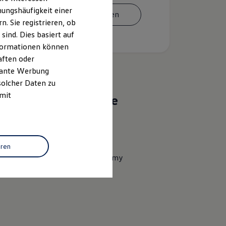
ungshäufigkeit einer
Termin vereinbaren
. Sie registrieren, ob
ind. Dies basiert auf
Informationen können
aften oder
evante Werbung
solcher Daten zu
 mit
Das sind unsere
Leistungen
Service
eren
Volkswagen Economy
Service