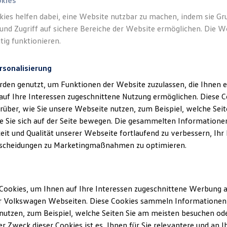
okies
kies helfen dabei, eine Website nutzbar zu machen, indem sie G
Verantwort
und Zugriff auf sichere Bereiche der Website ermöglichen. Die W
Gebrauch
tig funktionieren.
rsonalisierung
rden genutzt, um Funktionen der Website zuzulassen, die Ihnen e
auf Ihre Interessen zugeschnittene Nutzung ermöglichen. Diese
über, wie Sie unsere Webseite nutzen, zum Beispiel, welche Sei
 Sie sich auf der Seite bewegen. Die gesammelten Informationen
eit und Qualität unserer Webseite fortlaufend zu verbessern, Ihr
scheidungen zu Marketingmaßnahmen zu optimieren.
Unsere Abteilungen
Cookies, um Ihnen auf Ihre Interessen zugeschnittene Werbung a
Montag
-
Freitag
07:00
-
18:00
Uhr
r Volkswagen Webseiten. Diese Cookies sammeln Informationen 
Samstag
09:00
-
13:00
Uhr
utzen, zum Beispiel, welche Seiten Sie am meisten besuchen oder
r Zweck dieser Cookies ist es, Ihnen für Sie relevantere und an I