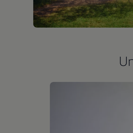
Autonomes Fahren
Mehr zum ID. Buzz
Online Beratung
California Welt
California Club
California Magazin & Ratgeber
Vanlife
Ratgeber
Routen & Reisen
California Reisen & Erlebnisse
U
California App
California Lifestyle & Zubehör
Übernachten im California
Marke
Unternehmen
Karriere
Karriere im Unternehmen
Karriere im Autohaus
Nachhaltigkeit
Kunden
Gesellschaft
Natur
Events
Rückblick VW Bus Festival 2023
75 Jahre Bulli Jubiläum