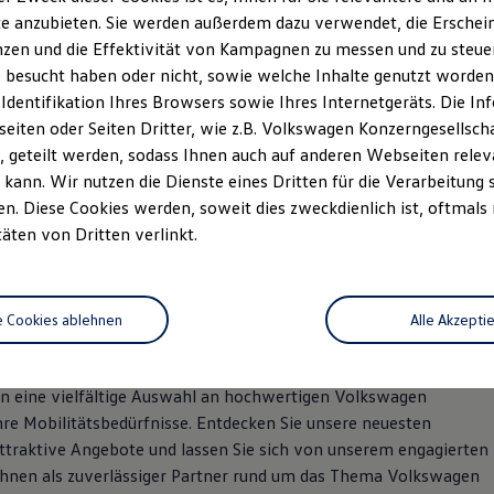
e anzubieten. Sie werden außerdem dazu verwendet, die Erschein
zen und die Effektivität von Kampagnen zu messen und zu steuern
 besucht haben oder nicht, sowie welche Inhalte genutzt worden s
 Identifikation Ihres Browsers sowie Ihres Internetgeräts. Die 
iten oder Seiten Dritter, wie z.B. Volkswagen Konzerngesellsch
 geteilt werden, sodass Ihnen auch auf anderen Webseiten rel
kann. Wir nutzen die Dienste eines Dritten für die Verarbeitung 
. Diese Cookies werden, soweit dies zweckdienlich ist, oftmals
 im Schwaba
täten von Dritten verlinkt.
um – Ihr Volkswagen Partner
nd Service
e Cookies ablehnen
Alle Akzepti
nen eine vielfältige Auswahl an hochwertigen Volkswagen
hre Mobilitätsbedürfnisse. Entdecken Sie unsere neuesten
ttraktive Angebote und lassen Sie sich von unserem engagierten
 Ihnen als zuverlässiger Partner rund um das Thema Volkswagen