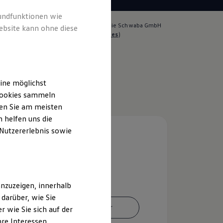
rundfunktionen wie
lich für die Inhalte auf dieser Seite ist die Schwaba GmbH
ebsite kann ohne diese
twagenzentrum
(
Impressum & Rechtliches
)
ine möglichst
 Cookies sammeln
ten Sie am meisten
 helfen uns die
 Nutzererlebnis sowie
nzuzeigen, innerhalb
darüber, wie Sie
Ansprechpartner
 wie Sie sich auf der
hre Interessen