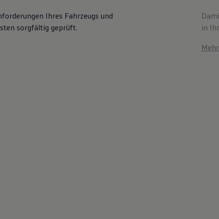
Anforderungen Ihres Fahrzeugs und
Damit
ten sorgfältig geprüft.
in Ih
Mehr