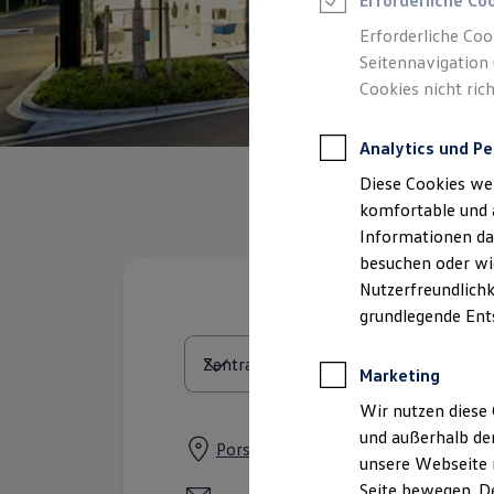
Erforderliche Co
Rettungsdienste
ONE Business ID Vorteile
Erforderliche Coo
Fahrzeugsuche & Marktplatz
Seitennavigation 
Fahrzeugsuche
Cookies nicht rich
Fahrzeuge online kaufen
Digitaler Marktplatz
Kauf & Finanzierung
Analytics und Pe
Online-Fahrzeugbewertung
Aktionen & Angebote
Diese Cookies we
E-Auto-Förderung
Für Privatkunden
komfortable und 
Für Gewerbekunden
Informationen dar
Profi Paket
besuchen oder wie
TopDeal
Gebrauchtwagen
Nutzerfreundlichk
ProfiPartner für Gebrauchtwagen
grundlegende Ent
Zertifizierte Gebrauchtwagen
Finanzierung
Für Privatkunden
Marketing
Für Gewerbekunden
Leasing
Wir nutzen diese 
Für Privatkunden
und außerhalb de
Für Gewerbekunden
Porschestraße 2, 86368 Gersthofen
unsere Webseite n
Versicherungen & Garantien
Garantien
Seite bewegen. De