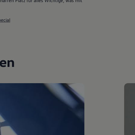
affen Platz für alles Wichtige, was mit
ecial
gen