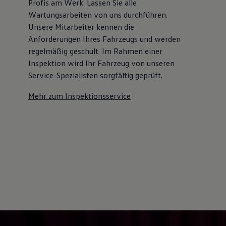
Profis am Werk: Lassen Sie alle
Kostensimulator
Wartungsarbeiten von uns durchführen.
Autonomes Fahren
Mehr zum ID. Buzz
Unsere Mitarbeiter kennen die
Online Beratung
Anforderungen Ihres Fahrzeugs und werden
California Welt
regelmäßig geschult. Im Rahmen einer
California Club
California Magazin & Ratgeber
Inspektion wird Ihr Fahrzeug von unseren
Vanlife
Service-Spezialisten sorgfältig geprüft.
Ratgeber
Routen & Reisen
Mehr zum Inspektionsservice
California Reisen & Erlebnisse
California App
California Lifestyle & Zubehör
Übernachten im California
Marke
Unternehmen
Karriere
Karriere im Unternehmen
Karriere im Autohaus
Nachhaltigkeit
Kunden
Gesellschaft
Natur
Events
Rückblick VW Bus Festival 2023