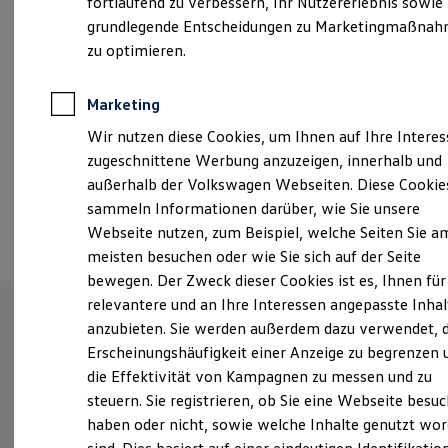
fortlaufend zu verbessern, Ihr Nutzererlebnis sowie
Samstag
09:00
-
13:00
Uhr
Garantien
grundlegende Entscheidungen zu Marketingmaßna
Kfz-Versicherung für Nutzfahrzeuge
Restschuldversicherung
zu optimieren.
whv@schmidt-und-koch.de
Wartungsverträge
Besitzer & Service
+49 4421 18090
Reparatur & Service
Marketing
Sommer-Special
Wir nutzen diese Cookies, um Ihnen auf Ihre Intere
Reparatur, Pflege & Inspektion
Servicetermin anfragen
Ansprechpartner
zugeschnittene Werbung anzuzeigen, innerhalb und
Service-Vorteile bei Volkswagen Nutzfahrzeuge
außerhalb der Volkswagen Webseiten. Diese Cookie
ServicePlus
sammeln Informationen darüber, wie Sie unsere
Economy Service
Termin vereinbaren
Räder & Reifen Service
Webseite nutzen, zum Beispiel, welche Seiten Sie a
Ersatzfahrzeuge
meisten besuchen oder wie Sie sich auf der Seite
Notdienst und Pannenhilfe
bewegen. Der Zweck dieser Cookies ist es, Ihnen für
Software, Konnektivität & Apps
California App
relevantere und an Ihre Interessen angepasste Inhal
VW Connect für Ihren ID. Buzz
anzubieten. Sie werden außerdem dazu verwendet, d
VW Connect für Ihren Transporter/Caravelle
Unsere Leistungen
im
Erscheinungshäufigkeit einer Anzeige zu begrenzen 
VW Connect für Ihren Amarok
VW Connect für andere Modelle
die Effektivität von Kampagnen zu messen und zu
Überblick
Connect Pro
steuern. Sie registrieren, ob Sie eine Webseite besuc
Fleet Interface Data
haben oder nicht, sowie welche Inhalte genutzt wo
Multistop Pathfinder
Service
Übersicht Software Updates