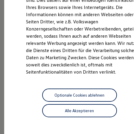
sind. Dies basiert auf einer eindeutigen Identifikatio
Hilfreiches für Besitzer
Ihres Browsers sowie Ihres Internetgeräts. Die
Digitales Bordbuch
Informationen können mit anderen Webseiten oder
Fahrerassistenz- und Sicherheitssysteme
Kontrollleuchten
Unsere
Service
Seiten Dritter, wie z.B. Volkswagen
Kurzfahrprofile und Ölverdünnung
Konzerngesellschaften oder Werbetreibenden, getei
Batterieverordnung
Leistungen
werden, sodass Ihnen auch auf anderen Webseiten
XTL-Dieselkraftstoff
Ersatzteile und Betriebsflüssigkeiten
relevante Werbung angezeigt werden kann. Wir nut
Original Zubehör und Lifestyle Produkte
die Dienste eines Dritten für die Verarbeitung solche
myVolkswagen
Daten zu Marketing Zwecken. Diese Cookies werden
myVolkswagen Business
Elektrisch & Autonom
soweit dies zweckdienlich ist, oftmals mit
Elektro - & Hybridfahrzeuge
Seitenfunktionalitäten von Dritten verlinkt.
Unser Ansatz
Klimafreundlicher Strom
Reichweite & Ladelösungen
Reichweitensimulator
Ladezeitensimulator
Optionale Cookies ablehnen
Ladelösungen für Privatkunden
Ladelösungen für Gewerbekunden
Alle Akzeptieren
Wallbox und Ladekabel
Bidirektionales Laden
Inspektionsservice
Förderung & Kosten der Elektrofahrzeuge
Fördermöglichkeiten für Privatkunden
Fördermöglichkeiten für Gewerbekunden