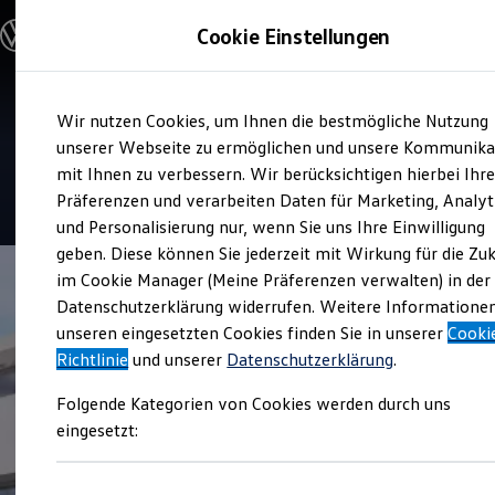
Modelle & Konfigurator
Cookie Einstellungen
Nutzfahrzeuge
Nutzfahrzeugkategorien entdecken
Modelle konfigurieren
Konfiguration laden
Zum
Zum
Modelle vergleichen
Service
Wir nutzen Cookies, um Ihnen die bestmögliche Nutzung
Hauptinhalt
Footer
Vorgängermodelle und Oldtimer
Schmidt + Koch
springen
springen
unserer Webseite zu ermöglichen und unsere Kommunika
Vorgängermodelle
Oldtimer
mit Ihnen zu verbessern. Wir berücksichtigen hierbei Ihr
Bulli Historie
4.8
|
20 Bewertungen
Präferenzen und verarbeiten Daten für Marketing, Analyt
Branchenlösungen & Gewerbekunden
und Personalisierung nur, wenn Sie uns Ihre Einwilligung
Umbaulösungen und Hersteller finden
Auf- und Umbauten entdecken & konfigurieren
geben. Diese können Sie jederzeit mit Wirkung für die Zu
Groß- und Sonderkunden
im Cookie Manager (Meine Präferenzen verwalten) in der
Großkunden
Datenschutzerklärung widerrufen. Weitere Informatione
Kommunen & Behörden
Journalisten
unseren eingesetzten Cookies finden Sie in unserer
Cooki
Sportvereine
Richtlinie
und unserer
Datenschutzerklärung
.
Branchenlösungen
Bau & Handwerk
Folgende Kategorien von Cookies werden durch uns
Gewerbliche Personenbeförderung
Service & mobile Werkstätten
eingesetzt:
Kurier, Logistik & Handel
Menschen mit Behinderung
Kühlfahrzeuge