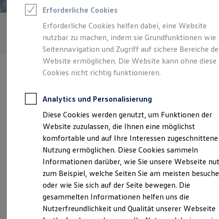
Feuerwehr
Erforderliche Cookies
Rettungsdienste
ONE Business ID Vorteile
Erforderliche Cookies helfen dabei, eine Website
Fahrzeugsuche & Marktplatz
nutzbar zu machen, indem sie Grundfunktionen wie
Fahrzeugsuche
Fahrzeuge online kaufen
Seitennavigation und Zugriff auf sichere Bereiche de
Digitaler Marktplatz
Website ermöglichen. Die Website kann ohne diese
Kauf & Finanzierung
Cookies nicht richtig funktionieren.
Online-Fahrzeugbewertung
Aktionen & Angebote
E-Auto-Förderung
Analytics und Personalisierung
Für Privatkunden
Verantwortlich für die Inhalte auf dieser Seite ist die Schmidt +
Für Gewerbekunden
Diese Cookies werden genutzt, um Funktionen der
Koch GmbH
(
Impressum & Rechtliches
)
Profi Paket
Website zuzulassen, die Ihnen eine möglichst
TopDeal
Gebrauchtwagen
komfortable und auf Ihre Interessen zugeschnittene
ProfiPartner für Gebrauchtwagen
Unsere 
Nutzung ermöglichen. Diese Cookies sammeln
Zertifizierte Gebrauchtwagen
Informationen darüber, wie Sie unsere Webseite nu
Finanzierung
Für Privatkunden
zum Beispiel, welche Seiten Sie am meisten besuch
Für Gewerbekunden
Banter Weg 175, 26389 Wilhelmshaven
oder wie Sie sich auf der Seite bewegen. Die
Leasing
gesammelten Informationen helfen uns die
Für Privatkunden
Montag
-
Freitag
07:00
-
18:00
Uhr
Für Gewerbekunden
Nutzerfreundlichkeit und Qualität unserer Webseite
Versicherungen & Garantien