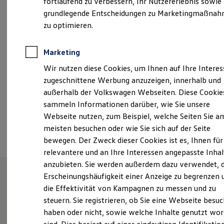
fortlaufend zu verbessern, Ihr Nutzererlebnis sowie
Montag
-
Freitag
07:00
-
19:00
Uhr
Kfz-Versicherung für Nutzfahrzeuge
grundlegende Entscheidungen zu Marketingmaßna
Restschuldversicherung
Samstag
08:00
-
14:00
Uhr
Wartungsverträge
zu optimieren.
Besitzer & Service
Reparatur & Service
info@vw-nms.de
Sommer-Special
Marketing
Reparatur, Pflege & Inspektion
+49 4321 94940
Wir nutzen diese Cookies, um Ihnen auf Ihre Intere
Servicetermin anfragen
Service-Vorteile bei Volkswagen Nutzfahrzeuge
zugeschnittene Werbung anzuzeigen, innerhalb und
ServicePlus
außerhalb der Volkswagen Webseiten. Diese Cookie
Economy Service
Ansprechpartner
sammeln Informationen darüber, wie Sie unsere
Räder & Reifen Service
Ersatzfahrzeuge
Webseite nutzen, zum Beispiel, welche Seiten Sie a
Notdienst und Pannenhilfe
Termin vereinbaren
meisten besuchen oder wie Sie sich auf der Seite
Software, Konnektivität & Apps
bewegen. Der Zweck dieser Cookies ist es, Ihnen für
California App
VW Connect für Ihren ID. Buzz
relevantere und an Ihre Interessen angepasste Inhal
VW Connect für Ihren Transporter/Caravelle
anzubieten. Sie werden außerdem dazu verwendet, d
VW Connect für Ihren Amarok
Erscheinungshäufigkeit einer Anzeige zu begrenzen 
VW Connect für andere Modelle
Connect Pro
die Effektivität von Kampagnen zu messen und zu
Unsere Leistungen
im
Fleet Interface Data
steuern. Sie registrieren, ob Sie eine Webseite besuc
Multistop Pathfinder
Überblick
haben oder nicht, sowie welche Inhalte genutzt wo
Übersicht Software Updates
Hilfreiches für Besitzer