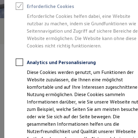
Rettungsdienste
Erforderliche Cookies
ONE Business ID Vorteile
Fahrzeugsuche & Marktplatz
Erforderliche Cookies helfen dabei, eine Website
Fahrzeugsuche
nutzbar zu machen, indem sie Grundfunktionen wie
Fahrzeuge online kaufen
Digitaler Marktplatz
Seitennavigation und Zugriff auf sichere Bereiche de
Kauf & Finanzierung
Website ermöglichen. Die Website kann ohne diese
Online-Fahrzeugbewertung
Cookies nicht richtig funktionieren.
Aktionen & Angebote
E-Auto-Förderung
Für Privatkunden
Analytics und Personalisierung
Für Gewerbekunden
Profi Paket
Diese Cookies werden genutzt, um Funktionen der
TopDeal
Verantwortlich für die Inhalte auf dieser Seite ist die Schmidt -
Website zuzulassen, die Ihnen eine möglichst
Gebrauchtwagen
Hoffmann Neumünster GmbH - Co.KG
(
Impressum & Rechtliches
)
ProfiPartner für Gebrauchtwagen
komfortable und auf Ihre Interessen zugeschnittene
Zertifizierte Gebrauchtwagen
Nutzung ermöglichen. Diese Cookies sammeln
Finanzierung
Informationen darüber, wie Sie unsere Webseite nu
Für Privatkunden
Unsere 
Für Gewerbekunden
zum Beispiel, welche Seiten Sie am meisten besuch
Leasing
oder wie Sie sich auf der Seite bewegen. Die
Für Privatkunden
gesammelten Informationen helfen uns die
Für Gewerbekunden
Altonaer Straße 111, 24539 Neumünster
Versicherungen & Garantien
Nutzerfreundlichkeit und Qualität unserer Webseite
Garantien