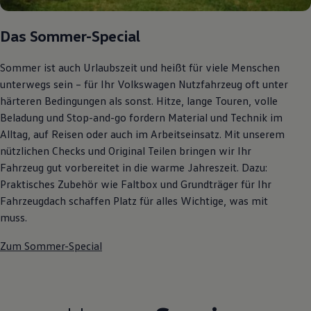
Autonomes Fahren
Mehr zum ID. Buzz
Das Sommer-Special
Online Beratung
California Welt
California Club
Sommer ist auch Urlaubszeit und heißt für viele Menschen
California Magazin & Ratgeber
unterwegs sein – für Ihr Volkswagen Nutzfahrzeug oft unter
Vanlife
Ratgeber
härteren Bedingungen als sonst. Hitze, lange Touren, volle
Routen & Reisen
Beladung und Stop-and-go fordern Material und Technik im
California Reisen & Erlebnisse
Alltag, auf Reisen oder auch im Arbeitseinsatz. Mit unserem
California App
California Lifestyle & Zubehör
nützlichen Checks und Original Teilen bringen wir Ihr
Übernachten im California
Fahrzeug gut vorbereitet in die warme Jahreszeit. Dazu:
Marke
Praktisches Zubehör wie Faltbox und Grundträger für Ihr
Unternehmen
Karriere
Fahrzeugdach schaffen Platz für alles Wichtige, was mit
Karriere im Unternehmen
muss.
Karriere im Autohaus
Nachhaltigkeit
Zum Sommer-Special
Kunden
Gesellschaft
Natur
Events
Rückblick VW Bus Festival 2023
75 Jahre Bulli Jubiläum