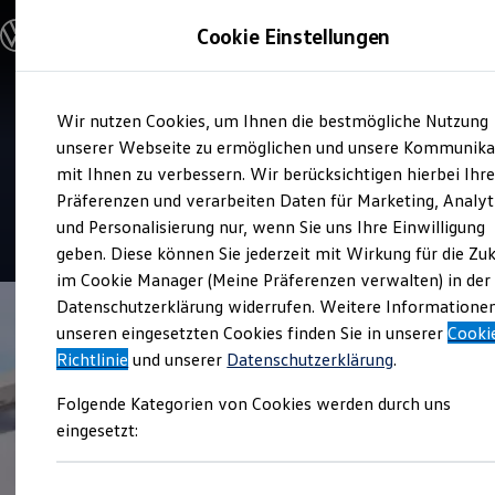
Modelle & Konfigurator
Cookie Einstellungen
Nutzfahrzeuge
Nutzfahrzeugkategorien entdecken
Modelle konfigurieren
Konfiguration laden
Zum
Zum
Modelle vergleichen
Service
Wir nutzen Cookies, um Ihnen die bestmögliche Nutzung
Hauptinhalt
Footer
Vorgängermodelle und Oldtimer
Schmidt und Hoffmann
springen
springen
unserer Webseite zu ermöglichen und unsere Kommunika
Vorgängermodelle
Oldtimer
mit Ihnen zu verbessern. Wir berücksichtigen hierbei Ihr
Neumünster
Bulli Historie
Präferenzen und verarbeiten Daten für Marketing, Analyt
Branchenlösungen & Gewerbekunden
und Personalisierung nur, wenn Sie uns Ihre Einwilligung
Umbaulösungen und Hersteller finden
4.1
|
15 Bewertungen
Auf- und Umbauten entdecken & konfigurieren
geben. Diese können Sie jederzeit mit Wirkung für die Zu
Groß- und Sonderkunden
im Cookie Manager (Meine Präferenzen verwalten) in der
Großkunden
Datenschutzerklärung widerrufen. Weitere Informatione
Kommunen & Behörden
Journalisten
unseren eingesetzten Cookies finden Sie in unserer
Cooki
Sportvereine
Richtlinie
und unserer
Datenschutzerklärung
.
Branchenlösungen
Bau & Handwerk
Folgende Kategorien von Cookies werden durch uns
Gewerbliche Personenbeförderung
Service & mobile Werkstätten
eingesetzt:
Kurier, Logistik & Handel
Kühlfahrzeuge
Feuerwehr