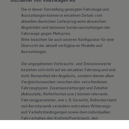
Disclaimer von Volkswagen AG
Die in dieser Darstellung gezeigten Fahrzeuge und
Ausstattungen können in einzelnen Details vom
aktuellen deutschen Lieferprogramm abweichen.
Abgebildet sind teilweise Sonderausstattungen der
Fahrzeuge gegen Mehrpreis.
Bitte beachten Sie auch unseren Konfigurator für eine
Übersicht der aktuell verfügbaren Modelle und
Ausstattungen.
Die angegebenen Verbrauchs- und Emissionswerte
beziehen sich nicht auf ein einzelnes Fahrzeug und sind
nicht Bestandteil des Angebots, sondern dienen allein
Vergleichszwecken zwischen den verschiedenen
Fahrzeugtypen. Zusatzausstattungen und Zubehör
(Anbauteile, Reifenformat usw.) können relevante
Fahrzeugparameter, wie
z. B.
Gewicht, Rollwiderstand
und Aerodynamik verändern und neben Witterungs-
und Verkehrsbedingungen sowie dem individuellen
Fahrverhalten den Kraftstoffverbrauch, den
Stromverbrauch, die CO₂-Emissionen und die