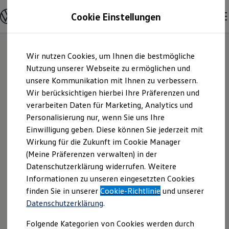
Modelle & Konfigurator
Cookie Einstellungen
Nutzfahrzeuge
Nutzfahrzeugkategorien entdecken
Modelle konfigurieren
Konfiguration laden
Zum
Zum
Modelle vergleichen
Wir nutzen Cookies, um Ihnen die bestmögliche
Hauptinhalt
Footer
Vorgängermodelle und Oldtimer
springen
springen
Nutzung unserer Webseite zu ermöglichen und
Vorgängermodelle
Oldtimer
unsere Kommunikation mit Ihnen zu verbessern.
Schmidt &
Bulli Historie
Wir berücksichtigen hierbei Ihre Präferenzen und
Branchenlösungen & Gewerbekunden
verarbeiten Daten für Marketing, Analytics und
Umbaulösungen und Hersteller finden
Hoffmann
Auf- und Umbauten entdecken & konfigurieren
Personalisierung nur, wenn Sie uns Ihre
Groß- und Sonderkunden
Einwilligung geben. Diese können Sie jederzeit mit
Neumünster GmbH
Großkunden
Wirkung für die Zukunft im Cookie Manager
Kommunen & Behörden
Journalisten
(Meine Präferenzen verwalten) in der
& Co.KG |
Sportvereine
Datenschutzerklärung widerrufen. Weitere
Branchenlösungen
Informationen zu unseren eingesetzten Cookies
Bau & Handwerk
Impressum &
Gewerbliche Personenbeförderung
finden Sie in unserer
Cookie-Richtlinie
und unserer
Service & mobile Werkstätten
Datenschutzerklärung
.
Rechtliches
Kurier, Logistik & Handel
Menschen mit Behinderung
Folgende Kategorien von Cookies werden durch
Kühlfahrzeuge