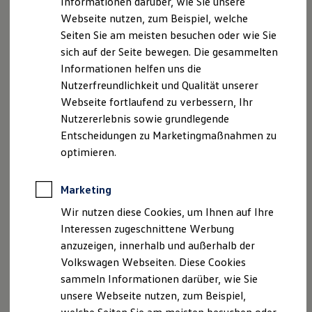
Informationen darüber, wie Sie unsere
Schmidt & Hoffmann Neumünster GmbH & Co. KG
Garantien
Webseite nutzen, zum Beispiel, welche
Kfz-Versicherung für Nutzfahrzeuge
Restschuldversicherung
Geschäftsführer Hendrick Speck, Philip Bredenkamp,
Seiten Sie am meisten besuchen oder wie Sie
Wartungsverträge
Timo Schröder
sich auf der Seite bewegen. Die gesammelten
Besitzer & Service
Persönlich haftende Gesellschafterin
Informationen helfen uns die
Reparatur & Service
Sommer-Special
Hermann Freitag Verwaltungs GmbH Neumünster
Nutzerfreundlichkeit und Qualität unserer
Reparatur, Pflege & Inspektion
Altonaer Straße 111
Webseite fortlaufend zu verbessern, Ihr
Servicetermin anfragen
24539 Neumünster
Nutzererlebnis sowie grundlegende
Service-Vorteile bei Volkswagen Nutzfahrzeuge
ServicePlus
Telefon: +49 4321 94 94 -0
Entscheidungen zu Marketingmaßnahmen zu
Economy Service
Telefax: +49 4321 4 32 30
optimieren.
Räder & Reifen Service
E-Mail: info(at)vw-nms(dot)de
Ersatzfahrzeuge
Notdienst und Pannenhilfe
Marketing
Software, Konnektivität & Apps
Amtsgericht Kiel, HRB 62 NM
California App
Wir nutzen diese Cookies, um Ihnen auf Ihre
USt-ID: DE 811285696
VW Connect für Ihren ID. Buzz
Interessen zugeschnittene Werbung
VW Connect für Ihren Transporter/Caravelle
anzuzeigen, innerhalb und außerhalb der
Versicherungsvertreter (produktakzessorisch) mit
VW Connect für Ihren Amarok
VW Connect für andere Modelle
Volkswagen Webseiten. Diese Cookies
Erlaubnisbefreiung nach §34d Absatz 3 GewO, erteilt
Connect Pro
sammeln Informationen darüber, wie Sie
durch die Industrie- und Handelskammer zu Kiel,
Fleet Interface Data
unsere Webseite nutzen, zum Beispiel,
Bergstraße 2, 24103 Kiel.
Multistop Pathfinder
Übersicht Software Updates