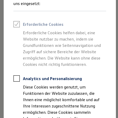
Feuerwehr
uns eingesetzt:
Hier finden Sie Informationen über die
Rettungsdienste
ONE Business ID Vorteile
Schmidt & Hoffmann Neumünster
Fahrzeugsuche & Marktplatz
GmbH & Co.KG als verantwortliche
Fahrzeugsuche
Erforderliche Cookies
Anbieterin von Inhalten und Angeboten,
Fahrzeuge online kaufen
Digitaler Marktplatz
Erforderliche Cookies helfen dabei, eine
die auf dieser Webseite speziell
Kauf & Finanzierung
Website nutzbar zu machen, indem sie
aufgeführt sind.
Online-Fahrzeugbewertung
Aktionen & Angebote
Grundfunktionen wie Seitennavigation und
E-Auto-Förderung
Zugriff auf sichere Bereiche der Website
Für Privatkunden
ermöglichen. Die Website kann ohne diese
Für Gewerbekunden
Profi Paket
Cookies nicht richtig funktionieren.
Impressum
TopDeal
Gebrauchtwagen
Datenschutzerklärung
ProfiPartner für Gebrauchtwagen
Analytics und Personalisierung
Zertifizierte Gebrauchtwagen
Diese Cookies werden genutzt, um
Finanzierung
Für Privatkunden
Funktionen der Website zuzulassen, die
Für Gewerbekunden
Impressum
Ihnen eine möglichst komfortable und auf
Leasing
Ihre Interessen zugeschnittene Nutzung
Für Privatkunden
Für Gewerbekunden
ermöglichen. Diese Cookies sammeln
Schmidt & Hoffmann Neumünster
Versicherungen & Garantien