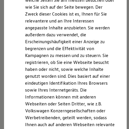
welche Seiten Sie am meisten besuchen oder
Registrierungsnummer: D-QROV-QYJ27-75
Hilfreiches für Besitzer
wie Sie sich auf der Seite bewegen. Der
Digitales Bordbuch
Registerdaten:DEutscher Industrie- und
Zweck dieser Cookies ist es, Ihnen für Sie
Fahrerassistenz- und Sicherheitssysteme
Kontrollleuchten
Handelskammertag (DIHK) e.V.
relevantere und an Ihre Interessen
Kurzfahrprofile und Ölverdünnung
Breite Straße 29 - 10178 Berlin
angepasste Inhalte anzubieten. Sie werden
Batterieverordnung
Telefon 01805 / 500 5850
außerdem dazu verwendet, die
XTL-Dieselkraftstoff
Ersatzteile und Betriebsflüssigkeiten
www.vermittlerregister.info
Erscheinungshäufigkeit einer Anzeige zu
Original Zubehör und Lifestyle Produkte
begrenzen und die Effektivität von
myVolkswagen
Schlichtungsstelle:
Kampagnen zu messen und zu steuern. Sie
myVolkswagen Business
Versicherungsombudsmann e.V.
Elektrisch & Autonom
registrieren, ob Sie eine Webseite besucht
Elektro - & Hybridfahrzeuge
Postfach 08 06 32 - 10006 Berlin
haben oder nicht, sowie welche Inhalte
Unser Ansatz
www.versicherungsombudsmann.de
genutzt worden sind. Dies basiert auf einer
Klimafreundlicher Strom
Reichweite & Ladelösungen
eindeutigen Identifikation Ihres Browsers
Verbraucherinformation gemäß
Reichweitensimulator
sowie Ihres Internetgeräts. Die
Ladezeitensimulator
Verbraucherstreitbeilegungsgesetz:
Informationen können mit anderen
Ladelösungen für Privatkunden
Die Schmidt & Hoffmann Neumünster GmbH & Co. KG
Ladelösungen für Gewerbekunden
Webseiten oder Seiten Dritter, wie z.B.
ist nicht bereit und verpflichtet, an
Wallbox und Ladekabel
Volkswagen Konzerngesellschaften oder
Bidirektionales Laden
Streitbeilegungsverfahren vor einer
Werbetreibenden, geteilt werden, sodass
Förderung & Kosten der Elektrofahrzeuge
Verbraucherschlichtungsstelle teilzunehmen.
Fördermöglichkeiten für Privatkunden
Ihnen auch auf anderen Webseiten relevante
Fördermöglichkeiten für Gewerbekunden