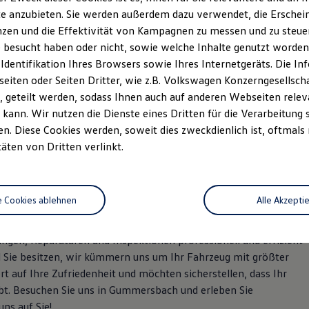
e anzubieten. Sie werden außerdem dazu verwendet, die Erschein
zen und die Effektivität von Kampagnen zu messen und zu steuern
 besucht haben oder nicht, sowie welche Inhalte genutzt worden s
 Identifikation Ihres Browsers sowie Ihres Internetgeräts. Die 
iten oder Seiten Dritter, wie z.B. Volkswagen Konzerngesellsch
 geteilt werden, sodass Ihnen auch auf anderen Webseiten rel
kann. Wir nutzen die Dienste eines Dritten für die Verarbeitung 
. Diese Cookies werden, soweit dies zweckdienlich ist, oftmals
täten von Dritten verlinkt.
ner für Mobilität
e Cookies ablehnen
Alle Akzepti
ice in Gummersbach! Wir sind stolz darauf, Ihnen einen
ahrzeuge zu bieten. Unser engagiertes Team von qualifizierten
ngen, Reparaturen und Inspektionen professionell und effizient
 Sie besitzen, wir kümmern uns um Ihr Fahrzeug mit größter
t auf Ihre Zufriedenheit und möchten sicherstellen, dass Ihr
eibt. Besuchen Sie uns in Gummersbach und erleben Sie
uns auf Sie!