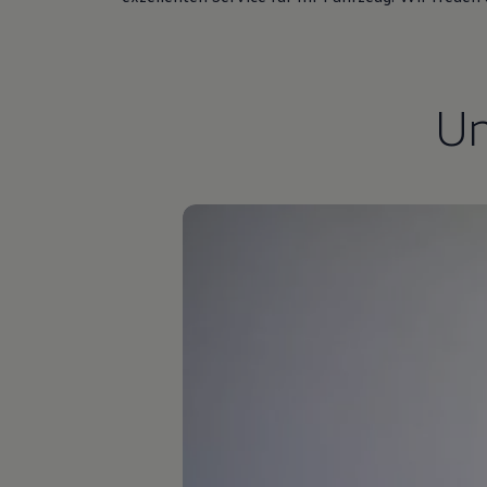
Hilfreiches für Besitzer
Digitales Bordbuch
Fahrerassistenz- und Sicherheitssysteme
Kontrollleuchten
Kurzfahrprofile und Ölverdünnung
U
Batterieverordnung
XTL-Dieselkraftstoff
Ersatzteile und Betriebsflüssigkeiten
Original Zubehör und Lifestyle Produkte
myVolkswagen
myVolkswagen Business
Elektrisch & Autonom
Elektro - & Hybridfahrzeuge
Unser Ansatz
Klimafreundlicher Strom
Reichweite & Ladelösungen
Reichweitensimulator
Ladezeitensimulator
Ladelösungen für Privatkunden
Ladelösungen für Gewerbekunden
Wallbox und Ladekabel
Bidirektionales Laden
Förderung & Kosten der Elektrofahrzeuge
Fördermöglichkeiten für Privatkunden
Fördermöglichkeiten für Gewerbekunden