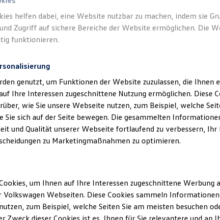
okies
kies helfen dabei, eine Website nutzbar zu machen, indem sie G
Verantwort
und Zugriff auf sichere Bereiche der Website ermöglichen. Die W
GmbH - Co
tig funktionieren.
rsonalisierung
rden genutzt, um Funktionen der Website zuzulassen, die Ihnen e
auf Ihre Interessen zugeschnittene Nutzung ermöglichen. Diese
über, wie Sie unsere Webseite nutzen, zum Beispiel, welche Sei
 Sie sich auf der Seite bewegen. Die gesammelten Informationen
eit und Qualität unserer Webseite fortlaufend zu verbessern, Ihr
scheidungen zu Marketingmaßnahmen zu optimieren.
Unsere Abteilungen
Cookies, um Ihnen auf Ihre Interessen zugeschnittene Werbung a
r Volkswagen Webseiten. Diese Cookies sammeln Informationen 
Montag
-
Freitag
07:15
-
18:00
Uhr
utzen, zum Beispiel, welche Seiten Sie am meisten besuchen oder
Samstag
09:00
-
13:00
Uhr
r Zweck dieser Cookies ist es, Ihnen für Sie relevantere und an I