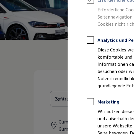
Erforderliche Co
Feuerwehr
Rettungsdienste
Erforderliche Coo
ONE Business ID Vorteile
Seitennavigation 
Fahrzeugsuche & Marktplatz
Cookies nicht rich
Fahrzeugsuche
Fahrzeuge online kaufen
Digitaler Marktplatz
Analytics und Pe
Kauf & Finanzierung
Online-Fahrzeugbewertung
Diese Cookies we
Aktionen & Angebote
E-Auto-Förderung
komfortable und 
Für Privatkunden
Informationen dar
Für Gewerbekunden
besuchen oder wie
Profi Paket
TopDeal
Nutzerfreundlichk
Gebrauchtwagen
grundlegende Ent
ProfiPartner für Gebrauchtwagen
Zertifizierte Gebrauchtwagen
Finanzierung
Marketing
Für Privatkunden
Für Gewerbekunden
Wir nutzen diese 
Leasing
und außerhalb de
Für Privatkunden
Gummersbacher Straße 55, 51645
unsere Webseite n
Für Gewerbekunden
Gummersbach
Versicherungen & Garantien
Seite bewegen. De