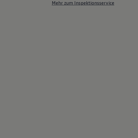
Mehr zum Inspektionsservice
75 Jahre Bulli Jubiläum
Bulli Magazin
Fahrzeugabholung ab Werk