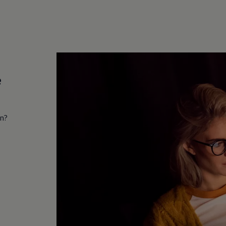
e
in?