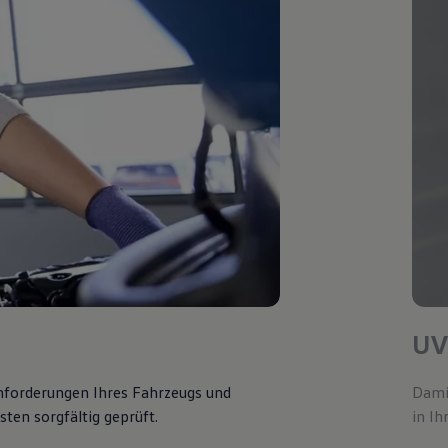
UV
Anforderungen Ihres Fahrzeugs und
Damit
ten sorgfältig geprüft.
in Ih