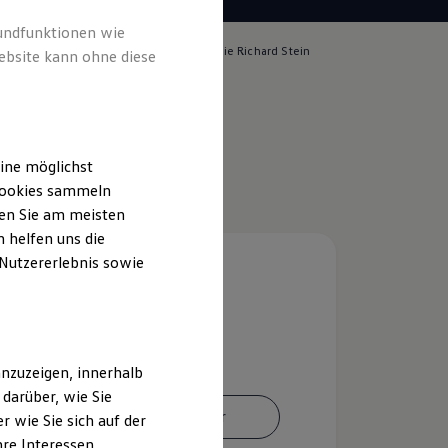
rundfunktionen wie
lich für die Inhalte auf dieser Seite ist die Richard Stein
ebsite kann ohne diese
. KG
(
Impressum & Rechtliches
)
ine möglichst
 Cookies sammeln
ten Sie am meisten
 helfen uns die
 Nutzererlebnis sowie
nzuzeigen, innerhalb
darüber, wie Sie
Ansprechpartner
 wie Sie sich auf der
hre Interessen