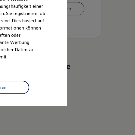
ungshäufigkeit einer
Termin vereinbaren
. Sie registrieren, ob
ind. Dies basiert auf
Informationen können
aften oder
evante Werbung
solcher Daten zu
 mit
Das sind unsere
Leistungen
eren
Service