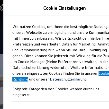
Modelle & Konfigurator
Cookie Einstellungen
Nutzfahrzeuge
Nutzfahrzeugkategorien entdecken
Modelle konfigurieren
Konfiguration laden
Zum
Zum
Modelle vergleichen
Service
Wir nutzen Cookies, um Ihnen die bestmögliche Nutzung
Hauptinhalt
Footer
Vorgängermodelle und Oldtimer
RATIO MOBIL Zwönitz
springen
springen
unserer Webseite zu ermöglichen und unsere Kommunika
Vorgängermodelle
Oldtimer
mit Ihnen zu verbessern. Wir berücksichtigen hierbei Ihr
Bulli Historie
4.9
|
7 Bewertungen
Präferenzen und verarbeiten Daten für Marketing, Analyt
Branchenlösungen & Gewerbekunden
und Personalisierung nur, wenn Sie uns Ihre Einwilligung
Umbaulösungen und Hersteller finden
Auf- und Umbauten entdecken & konfigurieren
geben. Diese können Sie jederzeit mit Wirkung für die Zu
Groß- und Sonderkunden
im Cookie Manager (Meine Präferenzen verwalten) in der
Großkunden
Datenschutzerklärung widerrufen. Weitere Informatione
Kommunen & Behörden
Journalisten
unseren eingesetzten Cookies finden Sie in unserer
Cooki
Sportvereine
Richtlinie
und unserer
Datenschutzerklärung
.
Branchenlösungen
Bau & Handwerk
Folgende Kategorien von Cookies werden durch uns
Gewerbliche Personenbeförderung
Service & mobile Werkstätten
eingesetzt:
Kurier, Logistik & Handel
Menschen mit Behinderung
Kühlfahrzeuge