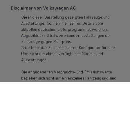
Disclaimer von Volkswagen AG
Die in dieser Darstellung gezeigten Fahrzeuge und
Ausstattungen können in einzelnen Details vom
aktuellen deutschen Lieferprogramm abweichen.
Abgebildet sind teilweise Sonderausstattungen der
Fahrzeuge gegen Mehrpreis.
Bitte beachten Sie auch unseren Konfigurator für eine
Übersicht der aktuell verfügbaren Modelle und
Ausstattungen.
Die angegebenen Verbrauchs- und Emissionswerte
beziehen sich nicht auf ein einzelnes Fahrzeug und sind
nicht Bestandteil des Angebots, sondern dienen allein
Vergleichszwecken zwischen den verschiedenen
Fahrzeugtypen. Zusatzausstattungen und Zubehör
(Anbauteile, Reifenformat usw.) können relevante
Fahrzeugparameter, wie
z. B.
Gewicht, Rollwiderstand
und Aerodynamik verändern und neben Witterungs-
und Verkehrsbedingungen sowie dem individuellen
Fahrverhalten den Kraftstoffverbrauch, den