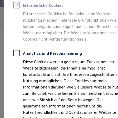
Feuerwehr
Erforderliche Cookies
Rettungsdienste
ONE Business ID Vorteile
Erforderliche Cookies helfen dabei, eine Website
Fahrzeugsuche & Marktplatz
nutzbar zu machen, indem sie Grundfunktionen wie
Fahrzeugsuche
Fahrzeuge online kaufen
Seitennavigation und Zugriff auf sichere Bereiche de
Digitaler Marktplatz
Website ermöglichen. Die Website kann ohne diese
Kauf & Finanzierung
Cookies nicht richtig funktionieren.
Online-Fahrzeugbewertung
Aktionen & Angebote
E-Auto-Förderung
Analytics und Personalisierung
Für Privatkunden
Verantwortlich für die Inhalte auf dieser Seite ist die RATIO MOBIL
Für Gewerbekunden
Diese Cookies werden genutzt, um Funktionen der
Zwönitz GmbH
(
Impressum & Rechtliches
)
Profi Paket
Website zuzulassen, die Ihnen eine möglichst
TopDeal
Gebrauchtwagen
komfortable und auf Ihre Interessen zugeschnittene
ProfiPartner für Gebrauchtwagen
Unsere 
Nutzung ermöglichen. Diese Cookies sammeln
Zertifizierte Gebrauchtwagen
Informationen darüber, wie Sie unsere Webseite nu
Finanzierung
Für Privatkunden
zum Beispiel, welche Seiten Sie am meisten besuch
Für Gewerbekunden
Lenkersdorfer Straße 2a, 08297 Zwönitz
oder wie Sie sich auf der Seite bewegen. Die
Leasing
gesammelten Informationen helfen uns die
Für Privatkunden
Montag
-
Freitag
07:00
-
18:00
Uhr
Für Gewerbekunden
Nutzerfreundlichkeit und Qualität unserer Webseite
Versicherungen & Garantien