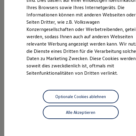
sind. Dies basiert auf einer eindeutigen Identifikatio
Hilfreiches für Besitzer
Ihres Browsers sowie Ihres Internetgeräts. Die
Digitales Bordbuch
Informationen können mit anderen Webseiten oder
Fahrerassistenz- und Sicherheitssysteme
Kontrollleuchten
Unsere
Service
Seiten Dritter, wie z.B. Volkswagen
Kurzfahrprofile und Ölverdünnung
Konzerngesellschaften oder Werbetreibenden, getei
Batterieverordnung
Leistungen
werden, sodass Ihnen auch auf anderen Webseiten
XTL-Dieselkraftstoff
Ersatzteile und Betriebsflüssigkeiten
relevante Werbung angezeigt werden kann. Wir nut
Original Zubehör und Lifestyle Produkte
die Dienste eines Dritten für die Verarbeitung solche
myVolkswagen
Daten zu Marketing Zwecken. Diese Cookies werden
myVolkswagen Business
Elektrisch & Autonom
soweit dies zweckdienlich ist, oftmals mit
Elektro - & Hybridfahrzeuge
Seitenfunktionalitäten von Dritten verlinkt.
Unser Ansatz
Klimafreundlicher Strom
Reichweite & Ladelösungen
Reichweitensimulator
Ladezeitensimulator
Optionale Cookies ablehnen
Ladelösungen für Privatkunden
Ladelösungen für Gewerbekunden
Alle Akzeptieren
Wallbox und Ladekabel
Bidirektionales Laden
Inspektionsservice
Förderung & Kosten der Elektrofahrzeuge
Fördermöglichkeiten für Privatkunden
Fördermöglichkeiten für Gewerbekunden