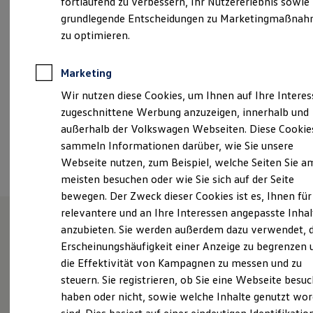
fortlaufend zu verbessern, Ihr Nutzererlebnis sowie
Samstag
08:00
-
12:00
Uhr
Garantien
grundlegende Entscheidungen zu Marketingmaßna
Kfz-Versicherung für Nutzfahrzeuge
Restschuldversicherung
zu optimieren.
zwoenitz@ratiomobil.de
Wartungsverträge
Besitzer & Service
+49 37754 33630
Reparatur & Service
Marketing
Sommer-Special
Wir nutzen diese Cookies, um Ihnen auf Ihre Intere
Reparatur, Pflege & Inspektion
Servicetermin anfragen
Ansprechpartner
zugeschnittene Werbung anzuzeigen, innerhalb und
Service-Vorteile bei Volkswagen Nutzfahrzeuge
außerhalb der Volkswagen Webseiten. Diese Cookie
ServicePlus
sammeln Informationen darüber, wie Sie unsere
Economy Service
Termin vereinbaren
Räder & Reifen Service
Webseite nutzen, zum Beispiel, welche Seiten Sie a
Ersatzfahrzeuge
meisten besuchen oder wie Sie sich auf der Seite
Notdienst und Pannenhilfe
bewegen. Der Zweck dieser Cookies ist es, Ihnen für
Software, Konnektivität & Apps
California App
relevantere und an Ihre Interessen angepasste Inhal
VW Connect für Ihren ID. Buzz
anzubieten. Sie werden außerdem dazu verwendet, d
VW Connect für Ihren Transporter/Caravelle
Unsere Leistungen
im
Erscheinungshäufigkeit einer Anzeige zu begrenzen 
VW Connect für Ihren Amarok
VW Connect für andere Modelle
die Effektivität von Kampagnen zu messen und zu
Überblick
Connect Pro
steuern. Sie registrieren, ob Sie eine Webseite besuc
Fleet Interface Data
haben oder nicht, sowie welche Inhalte genutzt wo
Multistop Pathfinder
Service
Übersicht Software Updates