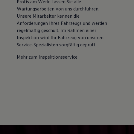
Profis am Werk: Lassen Sie alle
Kostensimulator
Wartungsarbeiten von uns durchführen.
Autonomes Fahren
Mehr zum ID. Buzz
Unsere Mitarbeiter kennen die
Online Beratung
Anforderungen Ihres Fahrzeugs und werden
California Welt
regelmäßig geschult. Im Rahmen einer
California Club
California Magazin & Ratgeber
Inspektion wird Ihr Fahrzeug von unseren
Vanlife
Service-Spezialisten sorgfältig geprüft.
Ratgeber
Routen & Reisen
Mehr zum Inspektionsservice
California Reisen & Erlebnisse
California App
California Lifestyle & Zubehör
Übernachten im California
Marke
Unternehmen
Karriere
Karriere im Unternehmen
Karriere im Autohaus
Nachhaltigkeit
Kunden
Gesellschaft
Natur
Events
Rückblick VW Bus Festival 2023