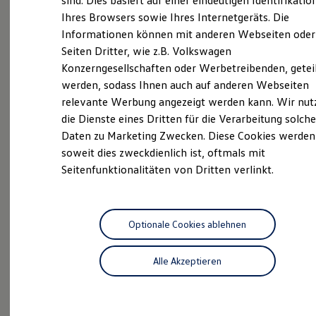
sind. Dies basiert auf einer eindeutigen Identifikatio
Digitales Bordbuch
Ihres Browsers sowie Ihres Internetgeräts. Die
ServicePlus
Fahrerassistenz- und Sicherheitssysteme
Informationen können mit anderen Webseiten oder
Kontrollleuchten
Volkswagen Economy
Kurzfahrprofile und Ölverdünnung
Seiten Dritter, wie z.B. Volkswagen
Batterieverordnung
Service
Konzerngesellschaften oder Werbetreibenden, getei
XTL-Dieselkraftstoff
werden, sodass Ihnen auch auf anderen Webseiten
Ersatzteile und Betriebsflüssigkeiten
Original Zubehör und Lifestyle Produkte
relevante Werbung angezeigt werden kann. Wir nut
myVolkswagen
Aktuelle Highlights
die Dienste eines Dritten für die Verarbeitung solche
myVolkswagen Business
Daten zu Marketing Zwecken. Diese Cookies werden
Elektrisch & Autonom
Elektro - & Hybridfahrzeuge
und Angebote
soweit dies zweckdienlich ist, oftmals mit
Unser Ansatz
Seitenfunktionalitäten von Dritten verlinkt.
Klimafreundlicher Strom
Reichweite & Ladelösungen
Reichweitensimulator
Ladezeitensimulator
Ladelösungen für Privatkunden
Optionale Cookies ablehnen
Ladelösungen für Gewerbekunden
Wallbox und Ladekabel
Alle Akzeptieren
Bidirektionales Laden
Förderung & Kosten der Elektrofahrzeuge
Fördermöglichkeiten für Privatkunden
Fördermöglichkeiten für Gewerbekunden
Kostensimulator