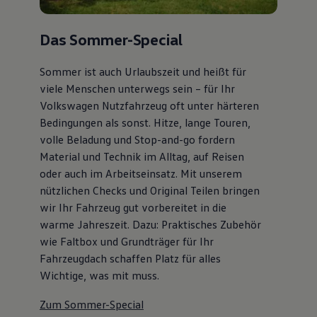
Autonomes Fahren
Mehr zum ID. Buzz
Online Beratung
Das Sommer-Special
California Welt
California Club
Sommer ist auch Urlaubszeit und heißt für
California Magazin & Ratgeber
Vanlife
viele Menschen unterwegs sein – für Ihr
Ratgeber
Volkswagen Nutzfahrzeug oft unter härteren
Routen & Reisen
Bedingungen als sonst. Hitze, lange Touren,
California Reisen & Erlebnisse
California App
volle Beladung und Stop-and-go fordern
California Lifestyle & Zubehör
Material und Technik im Alltag, auf Reisen
Übernachten im California
oder auch im Arbeitseinsatz. Mit unserem
Marke
Unternehmen
nützlichen Checks und Original Teilen bringen
Karriere
wir Ihr Fahrzeug gut vorbereitet in die
Karriere im Unternehmen
warme Jahreszeit. Dazu: Praktisches Zubehör
Karriere im Autohaus
Nachhaltigkeit
wie Faltbox und Grundträger für Ihr
Kunden
Fahrzeugdach schaffen Platz für alles
Gesellschaft
Wichtige, was mit muss.
Natur
Events
Rückblick VW Bus Festival 2023
Zum Sommer-Special
75 Jahre Bulli Jubiläum