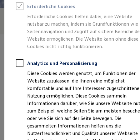
Rettungsdienste
Erforderliche Cookies
ONE Business ID Vorteile
Fahrzeugsuche & Marktplatz
Erforderliche Cookies helfen dabei, eine Website
Fahrzeugsuche
nutzbar zu machen, indem sie Grundfunktionen wie
Fahrzeuge online kaufen
Digitaler Marktplatz
Seitennavigation und Zugriff auf sichere Bereiche de
Kauf & Finanzierung
Website ermöglichen. Die Website kann ohne diese
Online-Fahrzeugbewertung
Cookies nicht richtig funktionieren.
Aktionen & Angebote
E-Auto-Förderung
Für Privatkunden
Analytics und Personalisierung
Für Gewerbekunden
Verantwortlich für die Inhalte auf dieser Seite ist die Ramsperger
Profi Paket
Diese Cookies werden genutzt, um Funktionen der
Automobile GmbH - Co. KG
(
Impressum & Rechtliches
)
TopDeal
Website zuzulassen, die Ihnen eine möglichst
Gebrauchtwagen
ProfiPartner für Gebrauchtwagen
komfortable und auf Ihre Interessen zugeschnittene
Zertifizierte Gebrauchtwagen
Unsere 
Nutzung ermöglichen. Diese Cookies sammeln
Finanzierung
Informationen darüber, wie Sie unsere Webseite nu
Für Privatkunden
Für Gewerbekunden
zum Beispiel, welche Seiten Sie am meisten besuch
Leasing
Robert-Bosch-Straße 9 - 11, 72622 Nürtingen
oder wie Sie sich auf der Seite bewegen. Die
Für Privatkunden
gesammelten Informationen helfen uns die
Für Gewerbekunden
Montag
-
Freitag
07:00
-
18:00
Uhr
Versicherungen & Garantien
Nutzerfreundlichkeit und Qualität unserer Webseite
Garantien