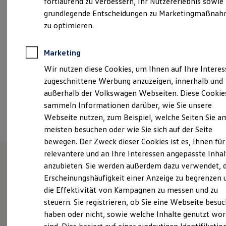
fortlaufend zu verbessern, Ihr Nutzererlebnis sowie
Samstag
08:00
-
13:00
Uhr
Kfz-Versicherung für Nutzfahrzeuge
grundlegende Entscheidungen zu Marketingmaßna
Restschuldversicherung
Wartungsverträge
zu optimieren.
vw-nt@ramsperger-automobile.de
Besitzer & Service
Reparatur & Service
+49 7022 92110
Sommer-Special
Marketing
Reparatur, Pflege & Inspektion
Wir nutzen diese Cookies, um Ihnen auf Ihre Intere
Servicetermin anfragen
Service-Vorteile bei Volkswagen Nutzfahrzeuge
Ansprechpartner
zugeschnittene Werbung anzuzeigen, innerhalb und
ServicePlus
außerhalb der Volkswagen Webseiten. Diese Cookie
Economy Service
sammeln Informationen darüber, wie Sie unsere
Räder & Reifen Service
Termin vereinbaren
Ersatzfahrzeuge
Webseite nutzen, zum Beispiel, welche Seiten Sie a
Notdienst und Pannenhilfe
meisten besuchen oder wie Sie sich auf der Seite
Software, Konnektivität & Apps
bewegen. Der Zweck dieser Cookies ist es, Ihnen für
California App
VW Connect für Ihren ID. Buzz
relevantere und an Ihre Interessen angepasste Inhal
VW Connect für Ihren Transporter/Caravelle
anzubieten. Sie werden außerdem dazu verwendet, d
VW Connect für Ihren Amarok
Unsere Leistungen
im
Erscheinungshäufigkeit einer Anzeige zu begrenzen 
VW Connect für andere Modelle
Connect Pro
die Effektivität von Kampagnen zu messen und zu
Überblick
Fleet Interface Data
steuern. Sie registrieren, ob Sie eine Webseite besuc
Multistop Pathfinder
haben oder nicht, sowie welche Inhalte genutzt wo
Übersicht Software Updates
Service
Hilfreiches für Besitzer