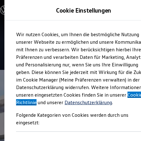
Modelle & Konfigurator
Cookie Einstellungen
Nutzfahrzeuge
Nutzfahrzeugkategorien entdecken
Modelle konfigurieren
Konfiguration laden
Zum
Zum
Modelle vergleichen
Service
Wir nutzen Cookies, um Ihnen die bestmögliche Nutzung
Hauptinhalt
Footer
Vorgängermodelle und Oldtimer
Ramsperger Automobile
springen
springen
unserer Webseite zu ermöglichen und unsere Kommunika
Vorgängermodelle
Oldtimer
mit Ihnen zu verbessern. Wir berücksichtigen hierbei Ihr
Bulli Historie
4.8
|
144 Bewertungen
Präferenzen und verarbeiten Daten für Marketing, Analyt
Branchenlösungen & Gewerbekunden
und Personalisierung nur, wenn Sie uns Ihre Einwilligung
Umbaulösungen und Hersteller finden
Auf- und Umbauten entdecken & konfigurieren
geben. Diese können Sie jederzeit mit Wirkung für die Zu
Groß- und Sonderkunden
im Cookie Manager (Meine Präferenzen verwalten) in der
Großkunden
Datenschutzerklärung widerrufen. Weitere Informatione
Kommunen & Behörden
Journalisten
unseren eingesetzten Cookies finden Sie in unserer
Cooki
Sportvereine
Richtlinie
und unserer
Datenschutzerklärung
.
Branchenlösungen
Bau & Handwerk
Folgende Kategorien von Cookies werden durch uns
Gewerbliche Personenbeförderung
Service & mobile Werkstätten
eingesetzt:
Kurier, Logistik & Handel
Kühlfahrzeuge
Feuerwehr