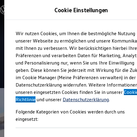
Modelle & Konfigurator
Cookie Einstellungen
Nutzfahrzeuge
Nutzfahrzeugkategorien entdecken
Modelle konfigurieren
Konfiguration laden
Zum
Zum
Modelle vergleichen
Service
Wir nutzen Cookies, um Ihnen die bestmögliche Nutzung
Hauptinhalt
Footer
Vorgängermodelle und Oldtimer
PKW Servicezentrum
springen
springen
unserer Webseite zu ermöglichen und unsere Kommunika
Vorgängermodelle
Oldtimer
mit Ihnen zu verbessern. Wir berücksichtigen hierbei Ihr
Hochfranken Hans-Werner
Bulli Historie
Präferenzen und verarbeiten Daten für Marketing, Analyt
Branchenlösungen & Gewerbekunden
Leidel
und Personalisierung nur, wenn Sie uns Ihre Einwilligung
Umbaulösungen und Hersteller finden
Auf- und Umbauten entdecken & konfigurieren
geben. Diese können Sie jederzeit mit Wirkung für die Zu
Groß- und Sonderkunden
im Cookie Manager (Meine Präferenzen verwalten) in der
Großkunden
Datenschutzerklärung widerrufen. Weitere Informatione
Kommunen & Behörden
Journalisten
unseren eingesetzten Cookies finden Sie in unserer
Cooki
Sportvereine
Richtlinie
und unserer
Datenschutzerklärung
.
Branchenlösungen
Bau & Handwerk
Folgende Kategorien von Cookies werden durch uns
Gewerbliche Personenbeförderung
Service & mobile Werkstätten
eingesetzt:
Kurier, Logistik & Handel
Menschen mit Behinderung
Kühlfahrzeuge