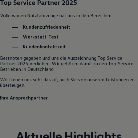
Top Service Partner 2025
Kostensimulator
Autonomes Fahren
Volkswagen
Nutzfahrzeuge
hat uns in den Bereichen
Mehr zum ID. Buzz
Online Beratung
Kundenzufriedenheit
California Welt
California Club
Werkstatt-Test
California Magazin & Ratgeber
Vanlife
Kundenkontaktzeit
Ratgeber
Routen & Reisen
Bestnoten gegeben und uns die Auszeichnung Top Service
California Reisen & Erlebnisse
Partner 2025 verliehen. Wir gehören damit zu den Top-Service-
California App
Betrieben in Deutschland.
California Lifestyle & Zubehör
Übernachten im California
Wir freuen uns sehr darauf, auch Sie von unseren Leistungen zu
Marke
überzeugen.
Unternehmen
Karriere
Ihre Ansprechpartner
Karriere im Unternehmen
Karriere im Autohaus
Nachhaltigkeit
Kunden
Gesellschaft
Natur
Aktuelle Highlights
Events
Rückblick VW Bus Festival 2023