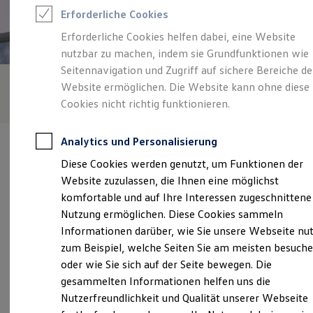
Feuerwehr
Erforderliche Cookies
Rettungsdienste
ONE Business ID Vorteile
Erforderliche Cookies helfen dabei, eine Website
Fahrzeugsuche & Marktplatz
nutzbar zu machen, indem sie Grundfunktionen wie
Fahrzeugsuche
Fahrzeuge online kaufen
Seitennavigation und Zugriff auf sichere Bereiche de
Digitaler Marktplatz
Website ermöglichen. Die Website kann ohne diese
Kauf & Finanzierung
Cookies nicht richtig funktionieren.
Online-Fahrzeugbewertung
Aktionen & Angebote
E-Auto-Förderung
Analytics und Personalisierung
Für Privatkunden
Für Gewerbekunden
Diese Cookies werden genutzt, um Funktionen der
Profi Paket
Website zuzulassen, die Ihnen eine möglichst
TopDeal
Gebrauchtwagen
komfortable und auf Ihre Interessen zugeschnittene
Verantwortlich für die Inhalte auf dieser Seite ist die PKW
ProfiPartner für Gebrauchtwagen
Servicezentrum Hochfranken Hans-Werner Leidel e. K.
Nutzung ermöglichen. Diese Cookies sammeln
Zertifizierte Gebrauchtwagen
(
Impressum & Rechtliches
)
Informationen darüber, wie Sie unsere Webseite nu
Finanzierung
Für Privatkunden
zum Beispiel, welche Seiten Sie am meisten besuch
Für Gewerbekunden
oder wie Sie sich auf der Seite bewegen. Die
Leasing
Unsere 
gesammelten Informationen helfen uns die
Für Privatkunden
Für Gewerbekunden
Nutzerfreundlichkeit und Qualität unserer Webseite
Versicherungen & Garantien