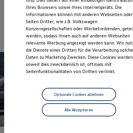
sind. Dies basiert auf einer eindeutigen Identifikatio
Hilfreiches für Besitzer
Ihres Browsers sowie Ihres Internetgeräts. Die
Digitales Bordbuch
Service
Informationen können mit anderen Webseiten oder
Fahrerassistenz- und Sicherheitssysteme
Kontrollleuchten
Seiten Dritter, wie z.B. Volkswagen
Volkswagen Economy
Kurzfahrprofile und Ölverdünnung
Konzerngesellschaften oder Werbetreibenden, getei
Batterieverordnung
Service
werden, sodass Ihnen auch auf anderen Webseiten
XTL-Dieselkraftstoff
Ersatzteile und Betriebsflüssigkeiten
relevante Werbung angezeigt werden kann. Wir nut
Original Zubehör und Lifestyle Produkte
die Dienste eines Dritten für die Verarbeitung solche
myVolkswagen
Daten zu Marketing Zwecken. Diese Cookies werden
myVolkswagen Business
Elektrisch & Autonom
soweit dies zweckdienlich ist, oftmals mit
Elektro - & Hybridfahrzeuge
Seitenfunktionalitäten von Dritten verlinkt.
Unser Ansatz
Klimafreundlicher Strom
Reichweite & Ladelösungen
Reichweitensimulator
Ladezeitensimulator
Optionale Cookies ablehnen
Ladelösungen für Privatkunden
Ladelösungen für Gewerbekunden
Alle Akzeptieren
Wallbox und Ladekabel
Bidirektionales Laden
1
Förderung & Kosten der Elektrofahrzeuge
Fördermöglichkeiten für Privatkunden
Fördermöglichkeiten für Gewerbekunden