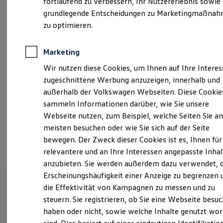
fortlaufend zu verbessern, Ihr Nutzererlebnis sowie
Garantien
An den Mühlwiesen 3, 95032 Hof
grundlegende Entscheidungen zu Marketingmaßna
Kfz-Versicherung für Nutzfahrzeuge
Restschuldversicherung
zu optimieren.
Montag
-
Freitag
07:00
-
17:00
Uhr
Wartungsverträge
Besitzer & Service
Reparatur & Service
Marketing
info@vw-hof.de
Sommer-Special
Wir nutzen diese Cookies, um Ihnen auf Ihre Intere
Reparatur, Pflege & Inspektion
+49 9281 54022020
Servicetermin anfragen
zugeschnittene Werbung anzuzeigen, innerhalb und
Service-Vorteile bei Volkswagen Nutzfahrzeuge
außerhalb der Volkswagen Webseiten. Diese Cookie
ServicePlus
sammeln Informationen darüber, wie Sie unsere
Economy Service
Ansprechpartner
Räder & Reifen Service
Webseite nutzen, zum Beispiel, welche Seiten Sie a
Ersatzfahrzeuge
meisten besuchen oder wie Sie sich auf der Seite
Notdienst und Pannenhilfe
Termin vereinbaren
bewegen. Der Zweck dieser Cookies ist es, Ihnen für
Software, Konnektivität & Apps
California App
relevantere und an Ihre Interessen angepasste Inhal
VW Connect für Ihren ID. Buzz
anzubieten. Sie werden außerdem dazu verwendet, d
VW Connect für Ihren Transporter/Caravelle
Erscheinungshäufigkeit einer Anzeige zu begrenzen 
VW Connect für Ihren Amarok
VW Connect für andere Modelle
die Effektivität von Kampagnen zu messen und zu
Connect Pro
steuern. Sie registrieren, ob Sie eine Webseite besuc
Unsere Leistungen
im
Fleet Interface Data
haben oder nicht, sowie welche Inhalte genutzt wo
Multistop Pathfinder
Überblick
Übersicht Software Updates