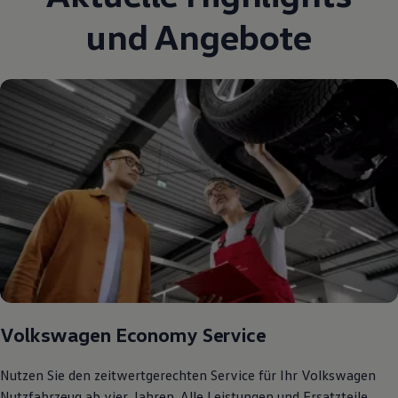
75 Jahre Bulli Jubiläum
und Angebote
Bulli Magazin
Fahrzeugabholung ab Werk
Volkswagen Economy Service
Nutzen Sie den zeitwertgerechten Service für Ihr Volkswagen
Nutzfahrzeug ab vier Jahren. Alle Leistungen und Ersatzteile