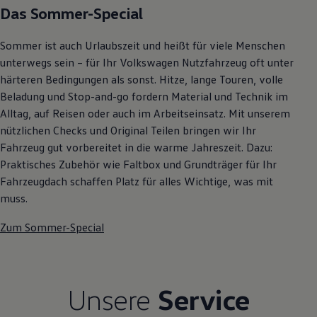
Das Sommer-Special
Autonomes Fahren
Mehr zum ID. Buzz
Online Beratung
Sommer ist auch Urlaubszeit und heißt für viele Menschen
California Welt
California Club
unterwegs sein – für Ihr Volkswagen Nutzfahrzeug oft unter
California Magazin & Ratgeber
härteren Bedingungen als sonst. Hitze, lange Touren, volle
Vanlife
Beladung und Stop-and-go fordern Material und Technik im
Ratgeber
Routen & Reisen
Alltag, auf Reisen oder auch im Arbeitseinsatz. Mit unserem
California Reisen & Erlebnisse
nützlichen Checks und Original Teilen bringen wir Ihr
California App
Fahrzeug gut vorbereitet in die warme Jahreszeit. Dazu:
California Lifestyle & Zubehör
Übernachten im California
Praktisches Zubehör wie Faltbox und Grundträger für Ihr
Marke
Fahrzeugdach schaffen Platz für alles Wichtige, was mit
Unternehmen
muss.
Karriere
Karriere im Unternehmen
Zum Sommer-Special
Karriere im Autohaus
Nachhaltigkeit
Kunden
Gesellschaft
Natur
Unsere
Service
Events
Rückblick VW Bus Festival 2023
75 Jahre Bulli Jubiläum