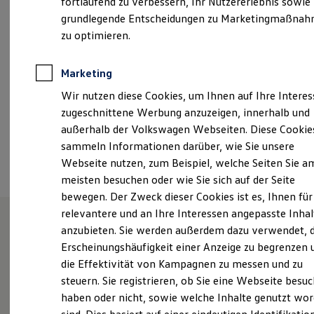
fortlaufend zu verbessern, Ihr Nutzererlebnis sowie
Samstag
08:00
-
13:00
Uhr
Kfz-Versicherung für Nutzfahrzeuge
grundlegende Entscheidungen zu Marketingmaßna
Restschuldversicherung
Wartungsverträge
zu optimieren.
info@grampp.net
Besitzer & Service
Reparatur & Service
+49 9353 97810
Sommer-Special
Marketing
Reparatur, Pflege & Inspektion
Wir nutzen diese Cookies, um Ihnen auf Ihre Intere
Servicetermin anfragen
Service-Vorteile bei Volkswagen Nutzfahrzeuge
Ansprechpartner
zugeschnittene Werbung anzuzeigen, innerhalb und
ServicePlus
außerhalb der Volkswagen Webseiten. Diese Cookie
Economy Service
sammeln Informationen darüber, wie Sie unsere
Räder & Reifen Service
Termin vereinbaren
Ersatzfahrzeuge
Webseite nutzen, zum Beispiel, welche Seiten Sie a
Notdienst und Pannenhilfe
meisten besuchen oder wie Sie sich auf der Seite
Software, Konnektivität & Apps
bewegen. Der Zweck dieser Cookies ist es, Ihnen für
California App
VW Connect für Ihren ID. Buzz
relevantere und an Ihre Interessen angepasste Inhal
VW Connect für Ihren Transporter/Caravelle
anzubieten. Sie werden außerdem dazu verwendet, d
VW Connect für Ihren Amarok
Unsere Leistungen
im
Erscheinungshäufigkeit einer Anzeige zu begrenzen 
VW Connect für andere Modelle
Connect Pro
die Effektivität von Kampagnen zu messen und zu
Überblick
Fleet Interface Data
steuern. Sie registrieren, ob Sie eine Webseite besuc
Multistop Pathfinder
haben oder nicht, sowie welche Inhalte genutzt wo
Übersicht Software Updates
Service
Hilfreiches für Besitzer