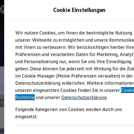
Modelle & Konfigurator
Cookie Einstellungen
Nutzfahrzeuge
Nutzfahrzeugkategorien entdecken
Modelle konfigurieren
Konfiguration laden
Zum
Zum
Modelle vergleichen
Service
Wir nutzen Cookies, um Ihnen die bestmögliche Nutzung
Hauptinhalt
Footer
Vorgängermodelle und Oldtimer
Peter Grampp Nutzfahrzeuge
springen
springen
unserer Webseite zu ermöglichen und unsere Kommunika
Vorgängermodelle
Oldtimer
mit Ihnen zu verbessern. Wir berücksichtigen hierbei Ihr
Bulli Historie
4.7
|
53 Bewertungen
Präferenzen und verarbeiten Daten für Marketing, Analyt
Branchenlösungen & Gewerbekunden
und Personalisierung nur, wenn Sie uns Ihre Einwilligung
Umbaulösungen und Hersteller finden
Auf- und Umbauten entdecken & konfigurieren
geben. Diese können Sie jederzeit mit Wirkung für die Zu
Groß- und Sonderkunden
im Cookie Manager (Meine Präferenzen verwalten) in der
Großkunden
Datenschutzerklärung widerrufen. Weitere Informatione
Kommunen & Behörden
Journalisten
unseren eingesetzten Cookies finden Sie in unserer
Cooki
Sportvereine
Richtlinie
und unserer
Datenschutzerklärung
.
Branchenlösungen
Bau & Handwerk
Folgende Kategorien von Cookies werden durch uns
Gewerbliche Personenbeförderung
Service & mobile Werkstätten
eingesetzt:
Kurier, Logistik & Handel
Kühlfahrzeuge
Feuerwehr