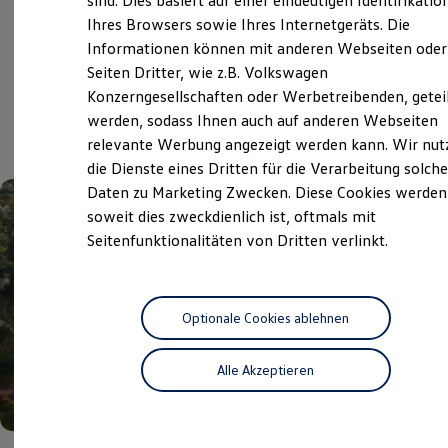
sind. Dies basiert auf einer eindeutigen Identifikatio
Digitales Bordbuch
Ihres Browsers sowie Ihres Internetgeräts. Die
Fahrerassistenz- und Sicherheitssysteme
Informationen können mit anderen Webseiten oder
Kontrollleuchten
Kurzfahrprofile und Ölverdünnung
Aktuelle Highlights
Seiten Dritter, wie z.B. Volkswagen
Batterieverordnung
Konzerngesellschaften oder Werbetreibenden, getei
XTL-Dieselkraftstoff
und Angebote
werden, sodass Ihnen auch auf anderen Webseiten
Ersatzteile und Betriebsflüssigkeiten
Original Zubehör und Lifestyle Produkte
relevante Werbung angezeigt werden kann. Wir nut
myVolkswagen
die Dienste eines Dritten für die Verarbeitung solche
myVolkswagen Business
Daten zu Marketing Zwecken. Diese Cookies werden
Elektrisch & Autonom
Elektro - & Hybridfahrzeuge
soweit dies zweckdienlich ist, oftmals mit
Unser Ansatz
Seitenfunktionalitäten von Dritten verlinkt.
Klimafreundlicher Strom
Reichweite & Ladelösungen
Reichweitensimulator
Ladezeitensimulator
Ladelösungen für Privatkunden
Optionale Cookies ablehnen
Ladelösungen für Gewerbekunden
Wallbox und Ladekabel
Alle Akzeptieren
Bidirektionales Laden
Förderung & Kosten der Elektrofahrzeuge
Fördermöglichkeiten für Privatkunden
Fördermöglichkeiten für Gewerbekunden
Kostensimulator