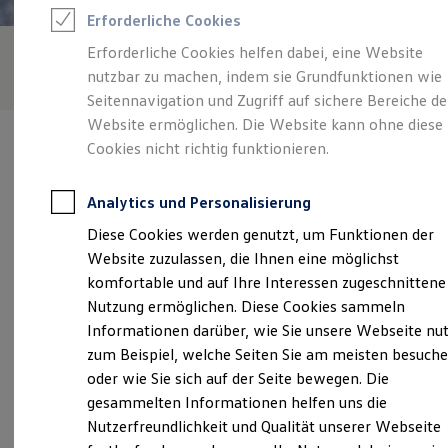
Rettungsdienste
Erforderliche Cookies
ONE Business ID Vorteile
Fahrzeugsuche & Marktplatz
Erforderliche Cookies helfen dabei, eine Website
Fahrzeugsuche
nutzbar zu machen, indem sie Grundfunktionen wie
Fahrzeuge online kaufen
Digitaler Marktplatz
Seitennavigation und Zugriff auf sichere Bereiche de
Kauf & Finanzierung
Website ermöglichen. Die Website kann ohne diese
Online-Fahrzeugbewertung
Cookies nicht richtig funktionieren.
Aktionen & Angebote
E-Auto-Förderung
Für Privatkunden
Analytics und Personalisierung
Für Gewerbekunden
Verantwortlich für die Inhalte auf dieser Seite ist die Peter Grampp
Profi Paket
Diese Cookies werden genutzt, um Funktionen der
GmbH - Co. KG
(
Impressum & Rechtliches
)
TopDeal
Website zuzulassen, die Ihnen eine möglichst
Gebrauchtwagen
ProfiPartner für Gebrauchtwagen
komfortable und auf Ihre Interessen zugeschnittene
Zertifizierte Gebrauchtwagen
Unsere 
Nutzung ermöglichen. Diese Cookies sammeln
Finanzierung
Informationen darüber, wie Sie unsere Webseite nu
Für Privatkunden
Für Gewerbekunden
zum Beispiel, welche Seiten Sie am meisten besuch
Leasing
Am Hammersteig 1, 97753 Karlstadt
oder wie Sie sich auf der Seite bewegen. Die
Für Privatkunden
gesammelten Informationen helfen uns die
Für Gewerbekunden
Montag
-
Freitag
07:30
-
18:00
Uhr
Versicherungen & Garantien
Nutzerfreundlichkeit und Qualität unserer Webseite
Garantien