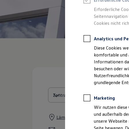
Erforderliche Co
Rettungsdienste
ONE Business ID Vorteile
Erforderliche Coo
Fahrzeugsuche & Marktplatz
Seitennavigation 
Fahrzeugsuche
Cookies nicht rich
Fahrzeuge online kaufen
Digitaler Marktplatz
Kauf & Finanzierung
Analytics und Pe
Online-Fahrzeugbewertung
Aktionen & Angebote
Diese Cookies we
E-Auto-Förderung
Für Privatkunden
komfortable und 
Für Gewerbekunden
Informationen dar
Profi Paket
besuchen oder wie
TopDeal
Gebrauchtwagen
Nutzerfreundlichk
ProfiPartner für Gebrauchtwagen
grundlegende Ent
Zertifizierte Gebrauchtwagen
Finanzierung
Für Privatkunden
Marketing
Für Gewerbekunden
Leasing
Wir nutzen diese 
Für Privatkunden
und außerhalb de
Für Gewerbekunden
Lämmerstraße 30, 95652 Waldsass
unsere Webseite n
Versicherungen & Garantien
Garantien
Seite bewegen. De