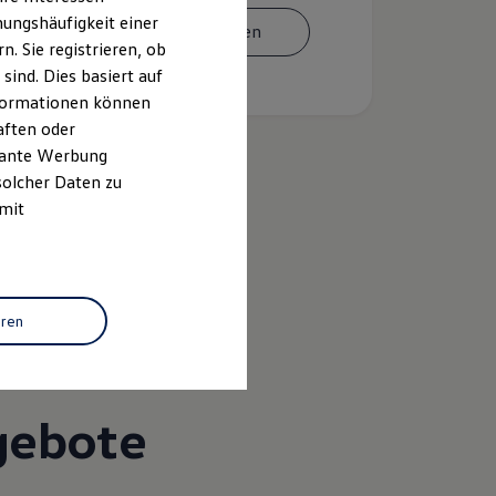
ungshäufigkeit einer
Termin vereinbaren
. Sie registrieren, ob
ind. Dies basiert auf
Informationen können
aften oder
evante Werbung
solcher Daten zu
 mit
k
eren
gebote