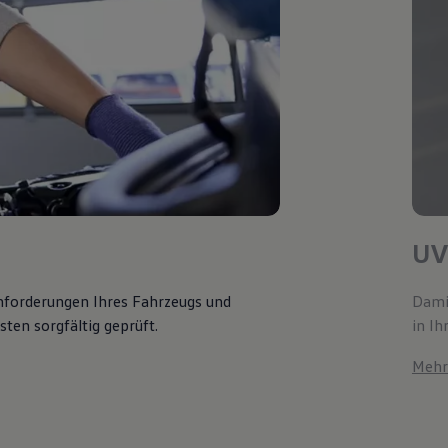
UV
Anforderungen Ihres Fahrzeugs und
Damit
ten sorgfältig geprüft.
in Ih
Mehr