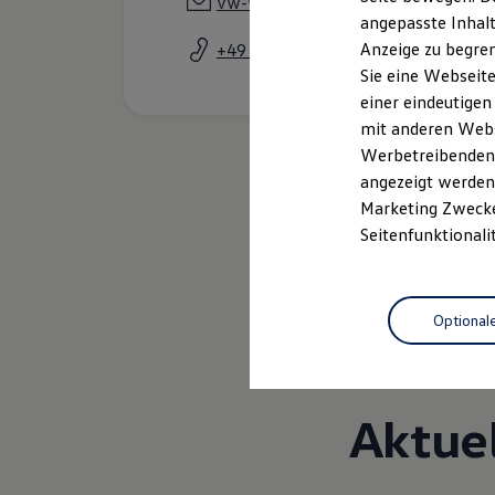
vw-waldsassen@motor-nuetzel.de
Kfz-Versicherung für Nutzfahrzeuge
angepasste Inhalt
Restschuldversicherung
Anzeige zu begren
+49 9632 92070
Wartungsverträge
Besitzer & Service
Sie eine Webseite
Reparatur & Service
einer eindeutigen
Sommer-Special
mit anderen Webse
Reparatur, Pflege & Inspektion
Servicetermin anfragen
Werbetreibenden,
Service-Vorteile bei Volkswagen Nutzfahrzeuge
angezeigt werden 
ServicePlus
Marketing Zwecken
Economy Service
Räder & Reifen Service
Seitenfunktionali
Ersatzfahrzeuge
Notdienst und Pannenhilfe
Software, Konnektivität & Apps
California App
Optional
VW Connect für Ihren ID. Buzz
VW Connect für Ihren Transporter/Caravelle
VW Connect für Ihren Amarok
VW Connect für andere Modelle
Connect Pro
Aktue
Fleet Interface Data
Multistop Pathfinder
Übersicht Software Updates
Hilfreiches für Besitzer