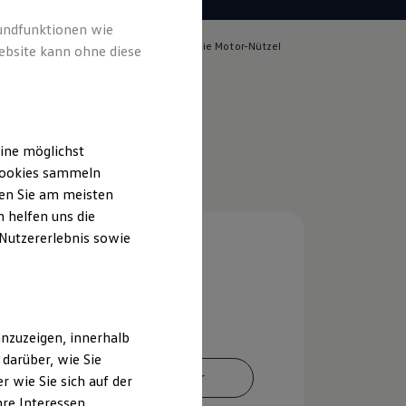
rundfunktionen wie
lich für die Inhalte auf dieser Seite ist die Motor-Nützel
ebsite kann ohne diese
s-GmbH
(
Impressum & Rechtliches
)
ine möglichst
 Cookies sammeln
ten Sie am meisten
 helfen uns die
 Nutzererlebnis sowie
nzuzeigen, innerhalb
darüber, wie Sie
Ansprechpartner
 wie Sie sich auf der
hre Interessen