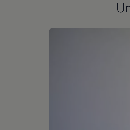
U
Autonomes Fahren
Mehr zum ID. Buzz
Online Beratung
California Welt
California Club
California Magazin & Ratgeber
Vanlife
Ratgeber
Routen & Reisen
California Reisen & Erlebnisse
California App
California Lifestyle & Zubehör
Übernachten im California
Marke
Unternehmen
Karriere
Karriere im Unternehmen
Karriere im Autohaus
Nachhaltigkeit
Kunden
Gesellschaft
Natur
Events
Rückblick VW Bus Festival 2023
75 Jahre Bulli Jubiläum