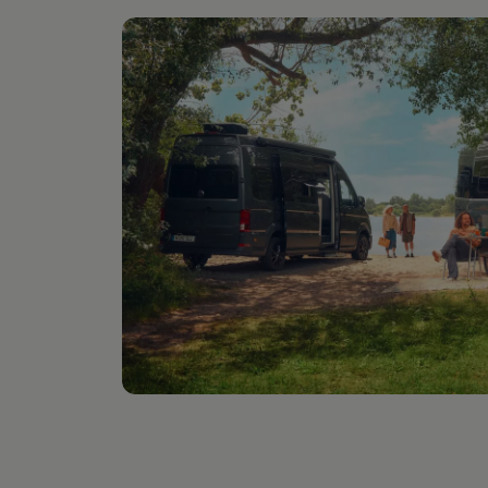
Digitales Bordbuch
Fahrerassistenz- und Sicherheitssysteme
Kontrollleuchten
Kurzfahrprofile und Ölverdünnung
Batterieverordnung
XTL-Dieselkraftstoff
Ersatzteile und Betriebsflüssigkeiten
Original Zubehör und Lifestyle Produkte
myVolkswagen
myVolkswagen Business
Elektrisch & Autonom
Elektro - & Hybridfahrzeuge
Unser Ansatz
Klimafreundlicher Strom
Reichweite & Ladelösungen
Reichweitensimulator
Ladezeitensimulator
Ladelösungen für Privatkunden
Ladelösungen für Gewerbekunden
Wallbox und Ladekabel
Bidirektionales Laden
Förderung & Kosten der Elektrofahrzeuge
Fördermöglichkeiten für Privatkunden
Fördermöglichkeiten für Gewerbekunden
Kostensimulator