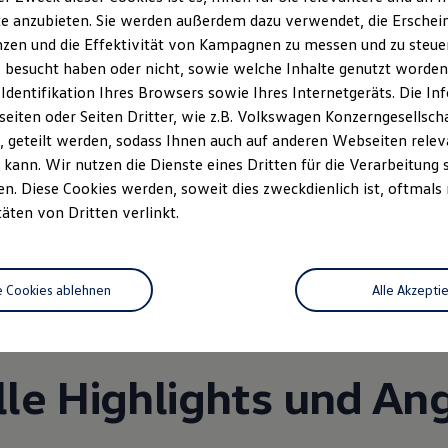
e anzubieten. Sie werden außerdem dazu verwendet, die Erschein
zen und die Effektivität von Kampagnen zu messen und zu steuern
 besucht haben oder nicht, sowie welche Inhalte genutzt worden s
 Identifikation Ihres Browsers sowie Ihres Internetgeräts. Die 
iten oder Seiten Dritter, wie z.B. Volkswagen Konzerngesellsch
 geteilt werden, sodass Ihnen auch auf anderen Webseiten rel
kann. Wir nutzen die Dienste eines Dritten für die Verarbeitung 
. Diese Cookies werden, soweit dies zweckdienlich ist, oftmals
Unsere Leistungen
im Überblic
täten von Dritten verlinkt.
Service
e Cookies ablehnen
Alle Akzepti
lle Highlights und An