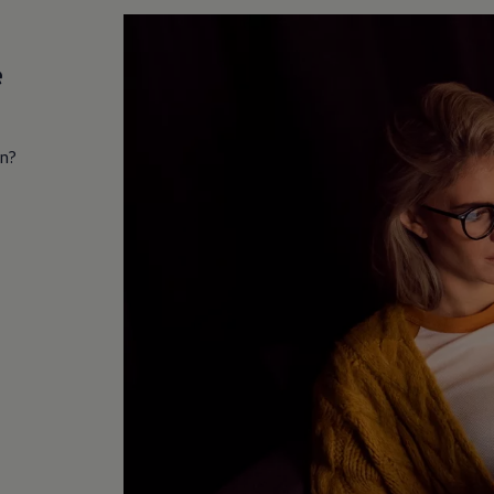
e
in?