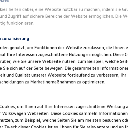
okies
kies helfen dabei, eine Website nutzbar zu machen, indem sie G
Verantwort
und Zugriff auf sichere Bereiche der Website ermöglichen. Die W
Vertrieb
tig funktionieren.
rsonalisierung
rden genutzt, um Funktionen der Website zuzulassen, die Ihnen e
auf Ihre Interessen zugeschnittene Nutzung ermöglichen. Diese
über, wie Sie unsere Webseite nutzen, zum Beispiel, welche Sei
 Sie sich auf der Seite bewegen. Die gesammelten Informationen
eit und Qualität unserer Webseite fortlaufend zu verbessern, Ihr
scheidungen zu Marketingmaßnahmen zu optimieren.
Unsere Abteilungen
Cookies, um Ihnen auf Ihre Interessen zugeschnittene Werbung a
r Volkswagen Webseiten. Diese Cookies sammeln Informationen 
Montag
-
Freitag
07:30
-
17:30
Uhr
en
utzen, zum Beispiel, welche Seiten Sie am meisten besuchen oder
r Zweck dieser Cookies ist es, Ihnen für Sie relevantere und an I