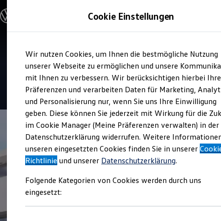
Modelle & Konfigurator
Cookie Einstellungen
Nutzfahrzeuge
Nutzfahrzeugkategorien entdecken
Modelle konfigurieren
Konfiguration laden
Zum
Zum
Modelle vergleichen
Service
Wir nutzen Cookies, um Ihnen die bestmögliche Nutzung
Hauptinhalt
Footer
Vorgängermodelle und Oldtimer
Motor-Nützel
springen
springen
unserer Webseite zu ermöglichen und unsere Kommunika
Vorgängermodelle
Oldtimer
mit Ihnen zu verbessern. Wir berücksichtigen hierbei Ihr
Bulli Historie
4.2
|
18 Bewertungen
Präferenzen und verarbeiten Daten für Marketing, Analyt
Branchenlösungen & Gewerbekunden
und Personalisierung nur, wenn Sie uns Ihre Einwilligung
Umbaulösungen und Hersteller finden
Auf- und Umbauten entdecken & konfigurieren
geben. Diese können Sie jederzeit mit Wirkung für die Zu
Groß- und Sonderkunden
im Cookie Manager (Meine Präferenzen verwalten) in der
Großkunden
Datenschutzerklärung widerrufen. Weitere Informatione
Kommunen & Behörden
Journalisten
unseren eingesetzten Cookies finden Sie in unserer
Cooki
Sportvereine
Richtlinie
und unserer
Datenschutzerklärung
.
Branchenlösungen
Bau & Handwerk
Folgende Kategorien von Cookies werden durch uns
Gewerbliche Personenbeförderung
Service & mobile Werkstätten
eingesetzt:
Kurier, Logistik & Handel
Kühlfahrzeuge
Feuerwehr