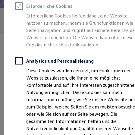
Rettungsdienste
Erforderliche Cookies
ONE Business ID Vorteile
Fahrzeugsuche & Marktplatz
Erforderliche Cookies helfen dabei, eine Website
Fahrzeugsuche
nutzbar zu machen, indem sie Grundfunktionen wie
Fahrzeuge online kaufen
Digitaler Marktplatz
Seitennavigation und Zugriff auf sichere Bereiche de
Kauf & Finanzierung
Website ermöglichen. Die Website kann ohne diese
Online-Fahrzeugbewertung
Cookies nicht richtig funktionieren.
Aktionen & Angebote
E-Auto-Förderung
Für Privatkunden
Analytics und Personalisierung
Für Gewerbekunden
Verantwortlich für die Inhalte auf dieser Seite ist die Motor-Nützel
Profi Paket
Diese Cookies werden genutzt, um Funktionen der
Vertriebs-GmbH
(
Impressum & Rechtliches
)
TopDeal
Website zuzulassen, die Ihnen eine möglichst
Gebrauchtwagen
ProfiPartner für Gebrauchtwagen
komfortable und auf Ihre Interessen zugeschnittene
Zertifizierte Gebrauchtwagen
Unsere 
Nutzung ermöglichen. Diese Cookies sammeln
Finanzierung
Informationen darüber, wie Sie unsere Webseite nu
Für Privatkunden
Für Gewerbekunden
zum Beispiel, welche Seiten Sie am meisten besuch
Leasing
Sauerbruchstraße 23, 91257 Pegnitz
oder wie Sie sich auf der Seite bewegen. Die
Für Privatkunden
gesammelten Informationen helfen uns die
Für Gewerbekunden
Montag
-
Freitag
07:00
-
17:00
Uhr
Versicherungen & Garantien
Nutzerfreundlichkeit und Qualität unserer Webseite
Garantien