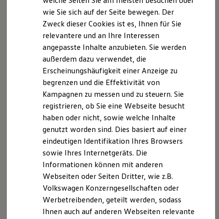
welche Seiten Sie am meisten besuchen oder
Digitales Bordbuch
Firmenadresse erreichbar:
wie Sie sich auf der Seite bewegen. Der
Fahrerassistenz- und Sicherheitssysteme
Motor-Nützel Vertriebs-GmbH
Zweck dieser Cookies ist es, Ihnen für Sie
Kontrollleuchten
Nürnberger Str. 95
Kurzfahrprofile und Ölverdünnung
relevantere und an Ihre Interessen
Batterieverordnung
95448 Bayreuth - Germany
angepasste Inhalte anzubieten. Sie werden
XTL-Dieselkraftstoff
außerdem dazu verwendet, die
Ersatzteile und Betriebsflüssigkeiten
Handelsregister
Original Zubehör und Lifestyle Produkte
Erscheinungshäufigkeit einer Anzeige zu
myVolkswagen
Amtsgericht Bayreuth HRB-Nr.: 3346
begrenzen und die Effektivität von
myVolkswagen Business
Kampagnen zu messen und zu steuern. Sie
Elektrisch & Autonom
Hinweis gemäß § 36
Elektro - & Hybridfahrzeuge
registrieren, ob Sie eine Webseite besucht
Verbraucherstreitbeilegungsgesetz(VSBG):
Unser Ansatz
haben oder nicht, sowie welche Inhalte
Klimafreundlicher Strom
Unsere Firma wird nicht an einem
genutzt worden sind. Dies basiert auf einer
Reichweite & Ladelösungen
Streitbeilegungsverfahren vor einer
Reichweitensimulator
eindeutigen Identifikation Ihres Browsers
Verbraucherschlichtungsstelle im Sinne des VSBG
Ladezeitensimulator
sowie Ihres Internetgeräts. Die
Ladelösungen für Privatkunden
teilnehmen und ist hierzu auch nicht verpflichtet. Als
Informationen können mit anderen
Ladelösungen für Gewerbekunden
Meisterbetrieb der Kfz-Innung bieten wir alternativ
Wallbox und Ladekabel
Webseiten oder Seiten Dritter, wie z.B.
die Teilnahme an einem Verfahren vor einer
Bidirektionales Laden
Volkswagen Konzerngesellschaften oder
Förderung & Kosten der Elektrofahrzeuge
branchenspezifischen Kfz-Schiedsstelle an. Die für uns
Werbetreibenden, geteilt werden, sodass
Fördermöglichkeiten für Privatkunden
zuständige Kfz-Schiedsstelle erreichen Sie unter: Kfz-
Fördermöglichkeiten für Gewerbekunden
Ihnen auch auf anderen Webseiten relevante
Schiedsstelle: (Angaben nach § 3 DL-InfoV)
Kostensimulator