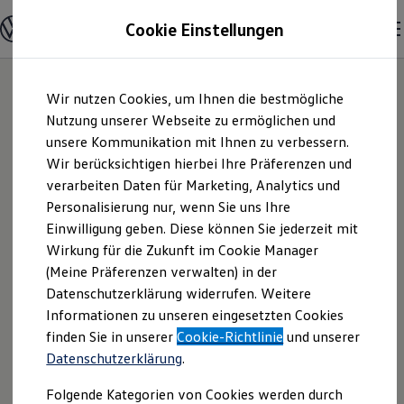
Modelle & Konfigurator
Cookie Einstellungen
Nutzfahrzeuge
Nutzfahrzeugkategorien entdecken
Modelle konfigurieren
Konfiguration laden
Zum
Zum
Modelle vergleichen
Wir nutzen Cookies, um Ihnen die bestmögliche
Hauptinhalt
Footer
Vorgängermodelle und Oldtimer
springen
springen
Nutzung unserer Webseite zu ermöglichen und
Vorgängermodelle
Oldtimer
unsere Kommunikation mit Ihnen zu verbessern.
Motor-Nützel
Bulli Historie
Wir berücksichtigen hierbei Ihre Präferenzen und
Branchenlösungen & Gewerbekunden
verarbeiten Daten für Marketing, Analytics und
Umbaulösungen und Hersteller finden
Vertriebs-GmbH |
Auf- und Umbauten entdecken & konfigurieren
Personalisierung nur, wenn Sie uns Ihre
Groß- und Sonderkunden
Einwilligung geben. Diese können Sie jederzeit mit
Impressum &
Großkunden
Wirkung für die Zukunft im Cookie Manager
Kommunen & Behörden
Journalisten
(Meine Präferenzen verwalten) in der
Rechtliches
Sportvereine
Datenschutzerklärung widerrufen. Weitere
Branchenlösungen
Informationen zu unseren eingesetzten Cookies
Bau & Handwerk
Gewerbliche Personenbeförderung
Hier finden Sie Informationen über die
finden Sie in unserer
Cookie-Richtlinie
und unserer
Service & mobile Werkstätten
Datenschutzerklärung
.
Motor-Nützel Vertriebs-GmbH als
Kurier, Logistik & Handel
Kühlfahrzeuge
verantwortliche Anbieterin von Inhalten
Folgende Kategorien von Cookies werden durch
Feuerwehr