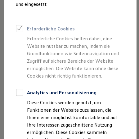
und Angeboten, die auf dieser Webseite
Rettungsdienste
uns eingesetzt:
ONE Business ID Vorteile
speziell aufgeführt sind.
Fahrzeugsuche & Marktplatz
Fahrzeugsuche
Fahrzeuge online kaufen
Erforderliche Cookies
Digitaler Marktplatz
Kauf & Finanzierung
Erforderliche Cookies helfen dabei, eine
Impressum
Online-Fahrzeugbewertung
Website nutzbar zu machen, indem sie
Aktionen & Angebote
E-Auto-Förderung
Grundfunktionen wie Seitennavigation und
Datenschutzerklärung
Für Privatkunden
Zugriff auf sichere Bereiche der Website
Für Gewerbekunden
ermöglichen. Die Website kann ohne diese
Profi Paket
TopDeal
Cookies nicht richtig funktionieren.
Impressum
Gebrauchtwagen
ProfiPartner für Gebrauchtwagen
Zertifizierte Gebrauchtwagen
Analytics und Personalisierung
Motor-Nützel Vertriebs-GmbH
Finanzierung
Diese Cookies werden genutzt, um
Nürnberger Str. 95
Für Privatkunden
Für Gewerbekunden
Funktionen der Website zuzulassen, die
95448 Bayreuth - Germany
Leasing
Ihnen eine möglichst komfortable und auf
Für Privatkunden
Telefon: +49 (0) 921 3360-0
Ihre Interessen zugeschnittene Nutzung
Für Gewerbekunden
Telefax: +49 (0) 921 3360-518
Versicherungen & Garantien
ermöglichen. Diese Cookies sammeln
Garantien
Web:
www.motor-nuetzel.deE-Mail
: info(at)motor-