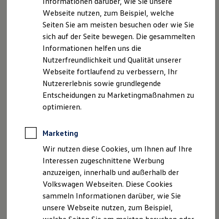
Informationen darüber, wie Sie unsere
Kfz-Versicherung für Nutzfahrzeuge
nuetzel.de
Webseite nutzen, zum Beispiel, welche
Restschuldversicherung
Wartungsverträge
Seiten Sie am meisten besuchen oder wie Sie
Besitzer & Service
Geschäftsführer
sich auf der Seite bewegen. Die gesammelten
Reparatur & Service
Ralf Beck
Informationen helfen uns die
Sommer-Special
Roman Fehling, Dipl.-Ing. (FH)
Reparatur, Pflege & Inspektion
Nutzerfreundlichkeit und Qualität unserer
Servicetermin anfragen
Mathias Grossmann
Webseite fortlaufend zu verbessern, Ihr
Service-Vorteile bei Volkswagen Nutzfahrzeuge
Horst Hoffmann
Nutzererlebnis sowie grundlegende
ServicePlus
Michael Krasser
Economy Service
Entscheidungen zu Marketingmaßnahmen zu
Räder & Reifen Service
Alexander Pflaum, Dipl.-Kfm.
optimieren.
Ersatzfahrzeuge
Notdienst und Pannenhilfe
Verantwortlich für Inhalte gem. § 18 Abs. 2 MStV:
Software, Konnektivität & Apps
Marketing
Ralf Beck
California App
VW Connect für Ihren ID. Buzz
Roman Fehling, Dipl.-Ing. (FH)
Wir nutzen diese Cookies, um Ihnen auf Ihre
VW Connect für Ihren Transporter/Caravelle
Mathias Grossmann
Interessen zugeschnittene Werbung
VW Connect für Ihren Amarok
Horst Hoffmann
anzuzeigen, innerhalb und außerhalb der
VW Connect für andere Modelle
Connect Pro
Michael Krasser
Volkswagen Webseiten. Diese Cookies
Fleet Interface Data
Alexander Pflaum, Dipl.-Kfm.
sammeln Informationen darüber, wie Sie
Multistop Pathfinder
unsere Webseite nutzen, zum Beispiel,
Übersicht Software Updates
Alle genannten Personen sind über folgende
Hilfreiches für Besitzer