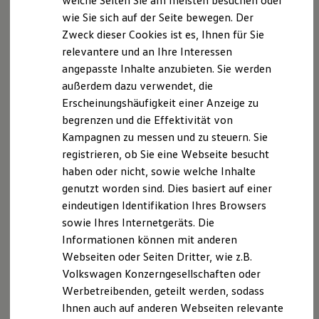
welche Seiten Sie am meisten besuchen oder
Digitales Bordbuch
wie Sie sich auf der Seite bewegen. Der
Fahrerassistenz- und Sicherheitssysteme
Mert Pala
Zweck dieser Cookies ist es, Ihnen für Sie
Kontrollleuchten
Kurzfahrprofile und Ölverdünnung
Verkäufer
relevantere und an Ihre Interessen
Batterieverordnung
angepasste Inhalte anzubieten. Sie werden
XTL-Dieselkraftstoff
+49 9281 70712-66
außerdem dazu verwendet, die
Ersatzteile und Betriebsflüssigkeiten
Original Zubehör und Lifestyle Produkte
E-Mail schreiben
Erscheinungshäufigkeit einer Anzeige zu
myVolkswagen
begrenzen und die Effektivität von
myVolkswagen Business
Kampagnen zu messen und zu steuern. Sie
Elektrisch & Autonom
Elektro - & Hybridfahrzeuge
registrieren, ob Sie eine Webseite besucht
Unser Ansatz
haben oder nicht, sowie welche Inhalte
Klimafreundlicher Strom
genutzt worden sind. Dies basiert auf einer
Reichweite & Ladelösungen
Reichweitensimulator
eindeutigen Identifikation Ihres Browsers
Ladezeitensimulator
sowie Ihres Internetgeräts. Die
Ladelösungen für Privatkunden
Informationen können mit anderen
Ladelösungen für Gewerbekunden
Wallbox und Ladekabel
Webseiten oder Seiten Dritter, wie z.B.
Bidirektionales Laden
Volkswagen Konzerngesellschaften oder
Förderung & Kosten der Elektrofahrzeuge
Werbetreibenden, geteilt werden, sodass
Fördermöglichkeiten für Privatkunden
Fördermöglichkeiten für Gewerbekunden
Ihnen auch auf anderen Webseiten relevante
Kostensimulator