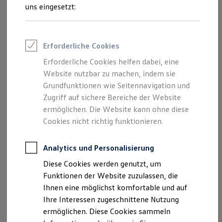
Rettungsdienste
Schritte
uns eingesetzt:
ONE Business ID Vorteile
Fahrzeugsuche & Marktplatz
Fahrzeugsuche
Fahrzeuge online kaufen
Erforderliche Cookies
Digitaler Marktplatz
Probefahrt
Kauf & Finanzierung
Erforderliche Cookies helfen dabei, eine
Online-Fahrzeugbewertung
Website nutzbar zu machen, indem sie
Aktionen & Angebote
E-Auto-Förderung
Grundfunktionen wie Seitennavigation und
Für Privatkunden
Zugriff auf sichere Bereiche der Website
Für Gewerbekunden
ermöglichen. Die Website kann ohne diese
Beratung
Profi Paket
TopDeal
Cookies nicht richtig funktionieren.
Gebrauchtwagen
ProfiPartner für Gebrauchtwagen
Zertifizierte Gebrauchtwagen
Analytics und Personalisierung
Finanzierung
Diese Cookies werden genutzt, um
Angebote
Für Privatkunden
Für Gewerbekunden
Funktionen der Website zuzulassen, die
Leasing
Ihnen eine möglichst komfortable und auf
Für Privatkunden
Ihre Interessen zugeschnittene Nutzung
Für Gewerbekunden
Versicherungen & Garantien
ermöglichen. Diese Cookies sammeln
Garantien
Servicetermin anfragen