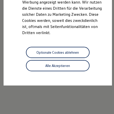
Werbung angezeigt werden kann. Wir nutzen
Autonomes Fahren
die Dienste eines Dritten für die Verarbeitung
Mehr zum ID. Buzz
Online Beratung
solcher Daten zu Marketing Zwecken. Diese
California Welt
Cookies werden, soweit dies zweckdienlich
California Club
ist, oftmals mit Seitenfunktionalitäten von
California Magazin & Ratgeber
Vanlife
Dritten verlinkt.
Ratgeber
Routen & Reisen
California Reisen & Erlebnisse
California App
Optionale Cookies ablehnen
California Lifestyle & Zubehör
Übernachten im California
Marke
Alle Akzeptieren
Unternehmen
Karriere
Karriere im Unternehmen
Karriere im Autohaus
Nachhaltigkeit
Kunden
Gesellschaft
Natur
Events
Rückblick VW Bus Festival 2023
75 Jahre Bulli Jubiläum