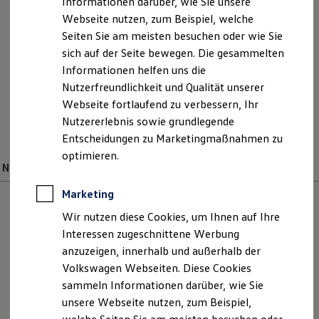
Informationen darüber, wie Sie unsere
Kfz-Versicherung für Nutzfahrzeuge
Webseite nutzen, zum Beispiel, welche
Restschuldversicherung
Wartungsverträge
Seiten Sie am meisten besuchen oder wie Sie
Besitzer & Service
sich auf der Seite bewegen. Die gesammelten
Reparatur & Service
Ihre
Ansprechpartner
Informationen helfen uns die
Sommer-Special
Reparatur, Pflege & Inspektion
Nutzerfreundlichkeit und Qualität unserer
Servicetermin anfragen
E-Mail schreiben
Webseite fortlaufend zu verbessern, Ihr
Service-Vorteile bei Volkswagen Nutzfahrzeuge
Nutzererlebnis sowie grundlegende
ServicePlus
+49 9281 707120
Economy Service
Entscheidungen zu Marketingmaßnahmen zu
Räder & Reifen Service
optimieren.
Ersatzfahrzeuge
Neuwagenverkauf
Verkauf
Notdienst und Pannenhilfe
Software, Konnektivität & Apps
Marketing
California App
VW Connect für Ihren ID. Buzz
Wir nutzen diese Cookies, um Ihnen auf Ihre
VW Connect für Ihren Transporter/Caravelle
Interessen zugeschnittene Werbung
VW Connect für Ihren Amarok
anzuzeigen, innerhalb und außerhalb der
VW Connect für andere Modelle
Connect Pro
Volkswagen Webseiten. Diese Cookies
Fleet Interface Data
sammeln Informationen darüber, wie Sie
Multistop Pathfinder
unsere Webseite nutzen, zum Beispiel,
Übersicht Software Updates
Hilfreiches für Besitzer