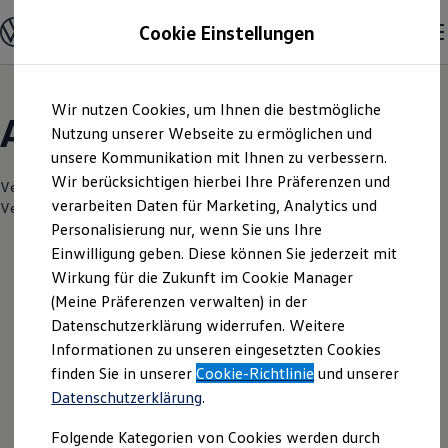
Modelle & Konfigurator
Cookie Einstellungen
Nutzfahrzeuge
Nutzfahrzeugkategorien entdecken
Modelle konfigurieren
Konfiguration laden
Zum
Zum
Modelle vergleichen
Wir nutzen Cookies, um Ihnen die bestmögliche
Hauptinhalt
Footer
Vorgängermodelle und Oldtimer
Angebote & Über uns
springen
springen
Nutzung unserer Webseite zu ermöglichen und
Vorgängermodelle
Oldtimer
unsere Kommunikation mit Ihnen zu verbessern.
Bulli Historie
Wir berücksichtigen hierbei Ihre Präferenzen und
Branchenlösungen & Gewerbekunden
Verantwortlich für die Inhalte auf dieser Seite ist die Motor-Nützel
verarbeiten Daten für Marketing, Analytics und
Umbaulösungen und Hersteller finden
Vertriebs-GmbH
(
Impressum & Rechtliches
)
Auf- und Umbauten entdecken & konfigurieren
Personalisierung nur, wenn Sie uns Ihre
Groß- und Sonderkunden
Einwilligung geben. Diese können Sie jederzeit mit
Großkunden
Wirkung für die Zukunft im Cookie Manager
Kommunen & Behörden
Leider haben wir im Moment keine
Journalisten
(Meine Präferenzen verwalten) in der
Sportvereine
aktuellen Angebote
Datenschutzerklärung widerrufen. Weitere
Branchenlösungen
Informationen zu unseren eingesetzten Cookies
Bau & Handwerk
Gewerbliche Personenbeförderung
finden Sie in unserer
Cookie-Richtlinie
und unserer
Service & mobile Werkstätten
Datenschutzerklärung
.
Kurier, Logistik & Handel
Ihre nächsten
Kühlfahrzeuge
Folgende Kategorien von Cookies werden durch
Feuerwehr