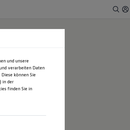
hen und unsere
mbH |
 und verarbeiten Daten
. Diese können Sie
es
 in der
es finden Sie in
 Vertriebs-
en und
hrt sind.