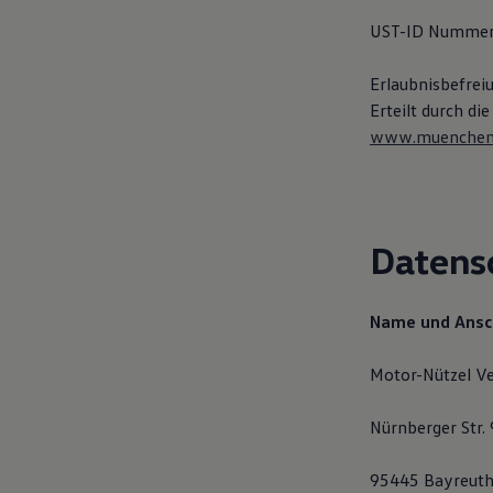
Autonomes Fahren
UST-ID Nummer
Mehr zum ID. Buzz
Online Beratung
California Welt
Erlaubnisbefrei
California Club
Erteilt durch d
California Magazin & Ratgeber
Vanlife
www.muenchen.
Ratgeber
Routen & Reisen
California Reisen & Erlebnisse
California App
California Lifestyle & Zubehör
Datens
Übernachten im California
Marke
Unternehmen
Karriere
Name und Ansch
Karriere im Unternehmen
Karriere im Autohaus
Nachhaltigkeit
Motor-Nützel V
Kunden
Gesellschaft
Nürnberger Str.
Natur
Events
Rückblick VW Bus Festival 2023
95445 Bayreut
75 Jahre Bulli Jubiläum