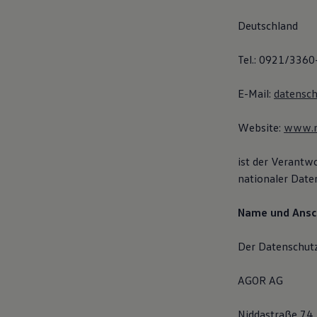
Bulli Magazin
Fahrzeugabholung ab Werk
Deutschland
Tel.: 0921/3360
E-Mail:
datensc
Website:
www.m
ist der Verantw
nationaler Date
Name und Ansc
Der Datenschutz
AGOR AG
Niddastraße 74