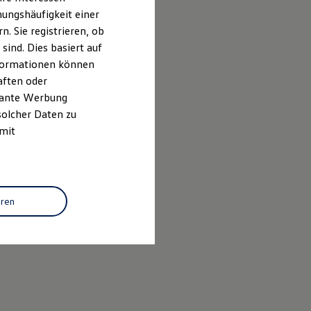
ungshäufigkeit einer
. Sie registrieren, ob
ind. Dies basiert auf
Informationen können
aften oder
evante Werbung
solcher Daten zu
 mit
eren