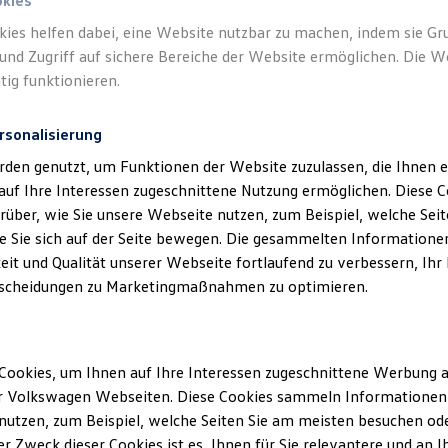
okies
kies helfen dabei, eine Website nutzbar zu machen, indem sie G
und Zugriff auf sichere Bereiche der Website ermöglichen. Die W
tig funktionieren.
rsonalisierung
klärung
rden genutzt, um Funktionen der Website zuzulassen, die Ihnen e
auf Ihre Interessen zugeschnittene Nutzung ermöglichen. Diese
über, wie Sie unsere Webseite nutzen, zum Beispiel, welche Sei
 Sie sich auf der Seite bewegen. Die gesammelten Informationen
ssum
eit und Qualität unserer Webseite fortlaufend zu verbessern, Ihr
scheidungen zu Marketingmaßnahmen zu optimieren.
ertriebs-GmbH
 95
 - Germany
Cookies, um Ihnen auf Ihre Interessen zugeschnittene Werbung a
r Volkswagen Webseiten. Diese Cookies sammeln Informationen 
) 921 3360-0
utzen, zum Beispiel, welche Seiten Sie am meisten besuchen oder
) 921 3360-518
r Zweck dieser Cookies ist es, Ihnen für Sie relevantere und an I