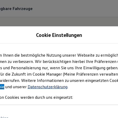
ügbare Fahrzeuge
Cookie Einstellungen
m Ihnen die bestmögliche Nutzung unserer Webseite zu ermöglic
r-Nützel Vertriebs-G
en zu verbessern. Wir berücksichtigen hierbei Ihre Präferenzen
cs und Personalisierung nur, wenn Sie uns Ihre Einwilligung geben
mpressum & Rechtlich
für die Zukunft im Cookie Manager (Meine Präferenzen verwalten)
iderrufen. Weitere Informationen zu unseren eingesetzten Cooki
nie
und unserer
Datenschutzerklärung
.
n Sie Informationen über die Motor-Nützel
on Cookies werden durch uns eingesetzt:
als verantwortliche Anbieterin von Inhalt
n, die auf dieser Webseite speziell aufgefü