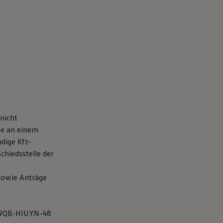
nicht
hme an einem
ndige Kfz-
Schiedsstelle der
sowie Anträge
99QB-HIUYN-48