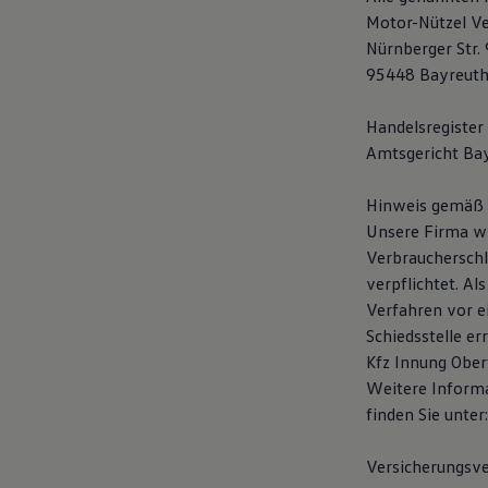
Digitales Bordbuch
Motor-Nützel V
Fahrerassistenz- und Sicherheitssysteme
Nürnberger Str.
Kontrollleuchten
Kurzfahrprofile und Ölverdünnung
95448 Bayreuth
Batterieverordnung
XTL-Dieselkraftstoff
Handelsregister
Ersatzteile und Betriebsflüssigkeiten
Original Zubehör und Lifestyle Produkte
Amtsgericht Ba
myVolkswagen
myVolkswagen Business
Hinweis gemäß §
Elektrisch & Autonom
Elektro - & Hybridfahrzeuge
Unsere Firma wi
Unser Ansatz
Verbraucherschl
Klimafreundlicher Strom
verpflichtet. Al
Reichweite & Ladelösungen
Reichweitensimulator
Verfahren vor ei
Ladezeitensimulator
Schiedsstelle er
Ladelösungen für Privatkunden
Kfz Innung Ober
Ladelösungen für Gewerbekunden
Wallbox und Ladekabel
Weitere Informa
Bidirektionales Laden
finden Sie unter
Förderung & Kosten der Elektrofahrzeuge
Fördermöglichkeiten für Privatkunden
Fördermöglichkeiten für Gewerbekunden
Versicherungsver
Kostensimulator