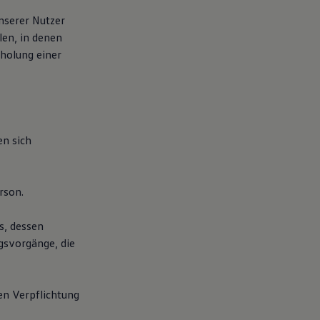
nserer Nutzer
len, in denen
nholung einer
n sich
rson.
es, dessen
ngsvorgänge, die
hen Verpflichtung