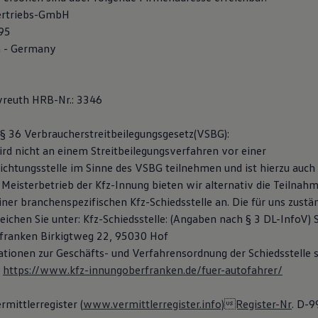
ertriebs-GmbH
 95
 - Germany
yreuth HRB-Nr.: 3346
 36 Verbraucherstreitbeilegungsgesetz(VSBG):
rd nicht an einem Streitbeilegungsverfahren vor einer
ichtungsstelle im Sinne des VSBG teilnehmen und ist hierzu auch 
s Meisterbetrieb der Kfz-Innung bieten wir alternativ die Teilna
ner branchenspezifischen Kfz-Schiedsstelle an. Die für uns zustä
reichen Sie unter: Kfz-Schiedsstelle: (Angaben nach § 3 DL-InfoV) 
franken Birkigtweg 22, 95030 Hof
tionen zur Geschäfts- und Verfahrensordnung der Schiedsstelle 
:
https://www.kfz-innungoberfranken.de/fuer-autofahrer/
mittlerregister (
www.vermittlerregister.info)Register-Nr
. D-