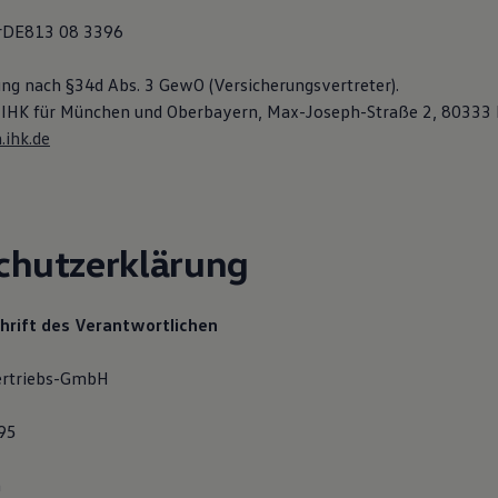
DE813 08 3396
ung nach §34d Abs. 3 GewO (Versicherungsvertreter).
ie IHK für München und Oberbayern, Max-Joseph-Straße 2, 8033
ihk.de
chutzerklärung
rift des Verantwortlichen
ertriebs-GmbH
 95
h