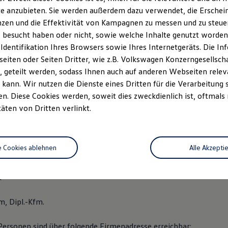
r-nuetzel.deE-Mail
: info(at)motor-nuetzel.de
e anzubieten. Sie werden außerdem dazu verwendet, die Erschein
zen und die Effektivität von Kampagnen zu messen und zu steuern
 besucht haben oder nicht, sowie welche Inhalte genutzt worden s
 Identifikation Ihres Browsers sowie Ihres Internetgeräts. Die 
ipl.-Ing. (FH)
iten oder Seiten Dritter, wie z.B. Volkswagen Konzerngesellsch
mann
 geteilt werden, sodass Ihnen auch auf anderen Webseiten rel
n
kann. Wir nutzen die Dienste eines Dritten für die Verarbeitung 
. Diese Cookies werden, soweit dies zweckdienlich ist, oftmals
m, Dipl.-Kfm.
täten von Dritten verlinkt.
für Inhalte gem. § 18 Abs. 2 MStV:
e Cookies ablehnen
Alle Akzepti
ipl.-Ing. (FH)
mann
n
m, Dipl.-Kfm.
Personen sind über folgende Firmenadresse erreichbar: