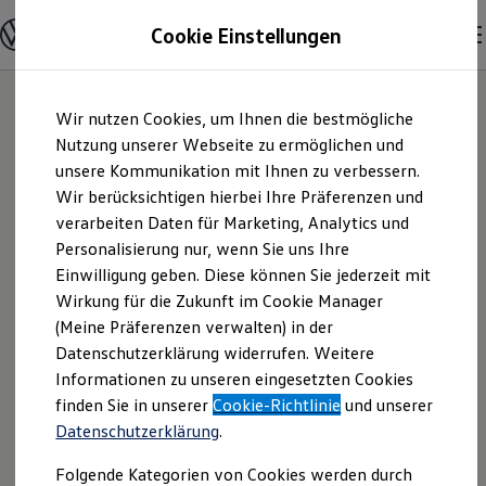
Modelle & Konfigurator
Cookie Einstellungen
Nutzfahrzeuge
Nutzfahrzeugkategorien entdecken
Modelle konfigurieren
Konfiguration laden
Zum
Zum
Modelle vergleichen
Wir nutzen Cookies, um Ihnen die bestmögliche
Hauptinhalt
Footer
Vorgängermodelle und Oldtimer
springen
springen
Nutzung unserer Webseite zu ermöglichen und
Vorgängermodelle
Oldtimer
unsere Kommunikation mit Ihnen zu verbessern.
Motor-Nützel
Bulli Historie
Wir berücksichtigen hierbei Ihre Präferenzen und
Branchenlösungen & Gewerbekunden
verarbeiten Daten für Marketing, Analytics und
Umbaulösungen und Hersteller finden
Vertriebs-GmbH |
Auf- und Umbauten entdecken & konfigurieren
Personalisierung nur, wenn Sie uns Ihre
Groß- und Sonderkunden
Einwilligung geben. Diese können Sie jederzeit mit
Impressum &
Großkunden
Wirkung für die Zukunft im Cookie Manager
Kommunen & Behörden
Journalisten
(Meine Präferenzen verwalten) in der
Rechtliches
Sportvereine
Datenschutzerklärung widerrufen. Weitere
Branchenlösungen
Informationen zu unseren eingesetzten Cookies
Bau & Handwerk
Gewerbliche Personenbeförderung
Hier finden Sie Informationen über die
finden Sie in unserer
Cookie-Richtlinie
und unserer
Service & mobile Werkstätten
Datenschutzerklärung
.
Motor-Nützel Vertriebs-GmbH als
Kurier, Logistik & Handel
Kühlfahrzeuge
verantwortliche Anbieterin von Inhalten
Folgende Kategorien von Cookies werden durch
Feuerwehr