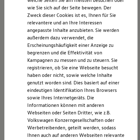
welche Seiten Sie am meisten besuchen oder
Digitales Bordbuch
Amtsgericht Bayreuth Nr.: 3346
wie Sie sich auf der Seite bewegen. Der
Fahrerassistenz- und Sicherheitssysteme
Zweck dieser Cookies ist es, Ihnen für Sie
Kontrollleuchten
Versicherungsvermittlerregister (
Kurzfahrprofile und Ölverdünnung
relevantere und an Ihre Interessen
Batterieverordnung
www.vermittlerregister.info)Register-Nr
. D-99QB-
angepasste Inhalte anzubieten. Sie werden
XTL-Dieselkraftstoff
HIUYN-48
außerdem dazu verwendet, die
Ersatzteile und Betriebsflüssigkeiten
Original Zubehör und Lifestyle Produkte
Erscheinungshäufigkeit einer Anzeige zu
UST-ID NummerDE813 08 3396
myVolkswagen
begrenzen und die Effektivität von
myVolkswagen Business
Kampagnen zu messen und zu steuern. Sie
Elektrisch & Autonom
Erlaubnisbefreiung nach §34d Abs. 3 GewO
Elektro - & Hybridfahrzeuge
registrieren, ob Sie eine Webseite besucht
(Versicherungsvertreter).
Unser Ansatz
haben oder nicht, sowie welche Inhalte
Erteilt durch die IHK für München und Oberbayern,
Klimafreundlicher Strom
genutzt worden sind. Dies basiert auf einer
Reichweite & Ladelösungen
Max-Joseph-Straße 2, 80333 München
Reichweitensimulator
eindeutigen Identifikation Ihres Browsers
www.muenchen.ihk.de
Ladezeitensimulator
sowie Ihres Internetgeräts. Die
Ladelösungen für Privatkunden
Informationen können mit anderen
Ladelösungen für Gewerbekunden
Hinweis gemäß § 36
Wallbox und Ladekabel
Webseiten oder Seiten Dritter, wie z.B.
Verbraucherstreitbeilegungsgesetz (VSBG)
Bidirektionales Laden
Volkswagen Konzerngesellschaften oder
Die Motor-Nützel Vertriebs-GmbH wird nicht an
Förderung & Kosten der Elektrofahrzeuge
Werbetreibenden, geteilt werden, sodass
Fördermöglichkeiten für Privatkunden
einem Streitbeilegungsverfahren vor einer
Fördermöglichkeiten für Gewerbekunden
Ihnen auch auf anderen Webseiten relevante
Verbraucherschlichtungsstelle im Sinne des VSBG
Kostensimulator