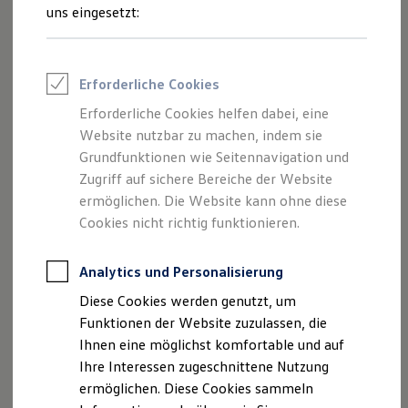
und Angeboten, die auf dieser Webseite
Rettungsdienste
uns eingesetzt:
ONE Business ID Vorteile
speziell aufgeführt sind.
Fahrzeugsuche & Marktplatz
Fahrzeugsuche
Fahrzeuge online kaufen
Erforderliche Cookies
Digitaler Marktplatz
Kauf & Finanzierung
Erforderliche Cookies helfen dabei, eine
Impressum
Online-Fahrzeugbewertung
Website nutzbar zu machen, indem sie
Aktionen & Angebote
E-Auto-Förderung
Grundfunktionen wie Seitennavigation und
Datenschutzerklärung
Für Privatkunden
Zugriff auf sichere Bereiche der Website
Für Gewerbekunden
ermöglichen. Die Website kann ohne diese
Profi Paket
TopDeal
Cookies nicht richtig funktionieren.
Impressum
Gebrauchtwagen
ProfiPartner für Gebrauchtwagen
Zertifizierte Gebrauchtwagen
Analytics und Personalisierung
Motor-Nützel Vertriebs-GmbH
Finanzierung
Diese Cookies werden genutzt, um
Nürnberger Str. 95
Für Privatkunden
Für Gewerbekunden
Funktionen der Website zuzulassen, die
95448 Bayreuth - Germany
Leasing
Ihnen eine möglichst komfortable und auf
Für Privatkunden
Telefon: +49 (0) 921 3360-0
Ihre Interessen zugeschnittene Nutzung
Für Gewerbekunden
Telefax: +49 (0) 921 3360-518
Versicherungen & Garantien
ermöglichen. Diese Cookies sammeln
Garantien
Web:
www.motor-nuetzel.deE-Mail
: info(at)motor-