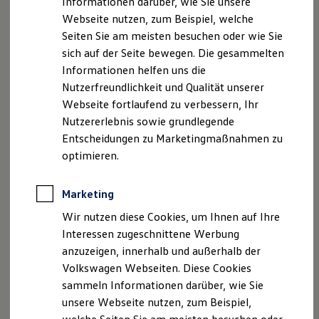
Informationen darüber, wie Sie unsere
Kfz-Versicherung für Nutzfahrzeuge
nuetzel.de
Webseite nutzen, zum Beispiel, welche
Restschuldversicherung
Wartungsverträge
Seiten Sie am meisten besuchen oder wie Sie
Besitzer & Service
Geschäftsführer
sich auf der Seite bewegen. Die gesammelten
Reparatur & Service
Ralf Beck
Informationen helfen uns die
Sommer-Special
Roman Fehling, Dipl.-Ing. (FH)
Reparatur, Pflege & Inspektion
Nutzerfreundlichkeit und Qualität unserer
Servicetermin anfragen
Mathias Grossmann
Webseite fortlaufend zu verbessern, Ihr
Service-Vorteile bei Volkswagen Nutzfahrzeuge
Horst Hoffmann
Nutzererlebnis sowie grundlegende
ServicePlus
Michael Krasser
Economy Service
Entscheidungen zu Marketingmaßnahmen zu
Räder & Reifen Service
Alexander Pflaum, Dipl.-Kfm.
optimieren.
Ersatzfahrzeuge
Notdienst und Pannenhilfe
Verantwortlich für Inhalte
Software, Konnektivität & Apps
Marketing
Ralf Beck
California App
VW Connect für Ihren ID. Buzz
Roman Fehling, Dipl.-Ing. (FH)
Wir nutzen diese Cookies, um Ihnen auf Ihre
VW Connect für Ihren Transporter/Caravelle
Mathias Grossmann
Interessen zugeschnittene Werbung
VW Connect für Ihren Amarok
Horst Hoffmann
anzuzeigen, innerhalb und außerhalb der
VW Connect für andere Modelle
Connect Pro
Michael Krasser
Volkswagen Webseiten. Diese Cookies
Fleet Interface Data
Alexander Pflaum, Dipl.-Kfm.
sammeln Informationen darüber, wie Sie
Multistop Pathfinder
unsere Webseite nutzen, zum Beispiel,
Übersicht Software Updates
Handelsregister
Hilfreiches für Besitzer