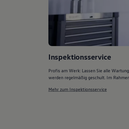
Kostensimulator
Autonomes Fahren
Mehr zum ID. Buzz
Online Beratung
California Welt
California Club
California Magazin & Ratgeber
Vanlife
Ratgeber
Routen & Reisen
Inspektionsservice
California Reisen & Erlebnisse
California App
California Lifestyle & Zubehör
Profis am Werk: Lassen Sie alle Wartun
Übernachten im California
Marke
werden regelmäßig geschult. Im Rahmen e
Unternehmen
Karriere
Mehr zum Inspektionsservice
Karriere im Unternehmen
Karriere im Autohaus
Nachhaltigkeit
Kunden
Gesellschaft
Natur
Events
Rückblick VW Bus Festival 2023