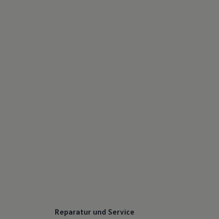
75 Jahre Bulli Jubiläum
Bulli Magazin
Fahrzeugabholung ab Werk
Reparatur und Service