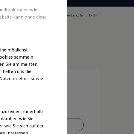
rundfunktionen wie
lich für die Inhalte auf dieser Seite ist die Lenz GmbH - Ihr
ebsite kann ohne diese
(
Impressum & Rechtliches
)
ine möglichst
 Cookies sammeln
ten Sie am meisten
 helfen uns die
 Nutzererlebnis sowie
nzuzeigen, innerhalb
darüber, wie Sie
Ansprechpartner
 wie Sie sich auf der
hre Interessen