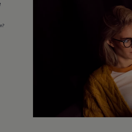
e
in?