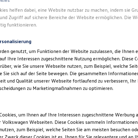
okies
kies helfen dabei, eine Website nutzbar zu machen, indem sie G
Verantwort
und Zugriff auf sichere Bereiche der Website ermöglichen. Die W
Autohaus
tig funktionieren.
rsonalisierung
rden genutzt, um Funktionen der Website zuzulassen, die Ihnen e
auf Ihre Interessen zugeschnittene Nutzung ermöglichen. Diese
über, wie Sie unsere Webseite nutzen, zum Beispiel, welche Sei
 Sie sich auf der Seite bewegen. Die gesammelten Informationen
eit und Qualität unserer Webseite fortlaufend zu verbessern, Ihr
scheidungen zu Marketingmaßnahmen zu optimieren.
Unsere Abteilungen
Cookies, um Ihnen auf Ihre Interessen zugeschnittene Werbung a
r Volkswagen Webseiten. Diese Cookies sammeln Informationen 
412
Montag
-
Freitag
07:30
-
17:00
Uhr
utzen, zum Beispiel, welche Seiten Sie am meisten besuchen oder
r Zweck dieser Cookies ist es, Ihnen für Sie relevantere und an I