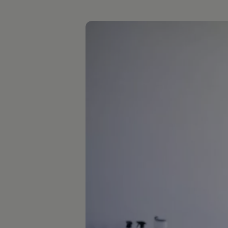
Hilfreiches für Besitzer
Digitales Bordbuch
Fahrerassistenz- und Sicherheitssysteme
Kontrollleuchten
Kurzfahrprofile und Ölverdünnung
Batterieverordnung
XTL-Dieselkraftstoff
Ersatzteile und Betriebsflüssigkeiten
Original Zubehör und Lifestyle Produkte
myVolkswagen
myVolkswagen Business
Elektrisch & Autonom
Elektro - & Hybridfahrzeuge
Unser Ansatz
Klimafreundlicher Strom
Reichweite & Ladelösungen
Reichweitensimulator
Ladezeitensimulator
Ladelösungen für Privatkunden
Ladelösungen für Gewerbekunden
Wallbox und Ladekabel
Bidirektionales Laden
Förderung & Kosten der Elektrofahrzeuge
Fördermöglichkeiten für Privatkunden
Fördermöglichkeiten für Gewerbekunden