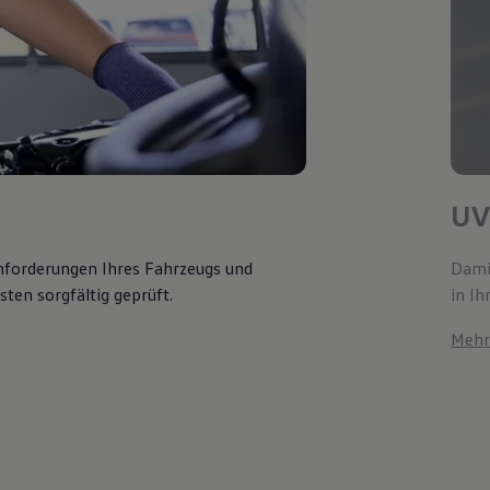
UV
Anforderungen Ihres Fahrzeugs und
Damit
ten sorgfältig geprüft.
in Ih
Mehr