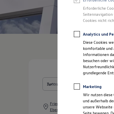
Erforderliche Co
Feuerwehr
Rettungsdienste
Erforderliche Coo
ONE Business ID Vorteile
Seitennavigation 
Fahrzeugsuche & Marktplatz
Cookies nicht rich
Fahrzeugsuche
Fahrzeuge online kaufen
Digitaler Marktplatz
Analytics und Pe
Kauf & Finanzierung
Online-Fahrzeugbewertung
Diese Cookies we
Aktionen & Angebote
E-Auto-Förderung
komfortable und 
Für Privatkunden
Informationen dar
Für Gewerbekunden
besuchen oder wie
Profi Paket
TopDeal
Nutzerfreundlichk
Gebrauchtwagen
grundlegende Ent
ProfiPartner für Gebrauchtwagen
Zertifizierte Gebrauchtwagen
Finanzierung
Marketing
Für Privatkunden
Für Gewerbekunden
Wir nutzen diese 
Leasing
und außerhalb de
Für Privatkunden
Friedrichsdorfer Landstraße 38, 69
unsere Webseite n
Für Gewerbekunden
Eberbach
Versicherungen & Garantien
Seite bewegen. De