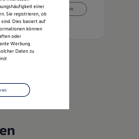
ungshäufigkeit einer
Termin vereinbaren
. Sie registrieren, ob
ind. Dies basiert auf
Informationen können
aften oder
evante Werbung
solcher Daten zu
 mit
k
eren
gen