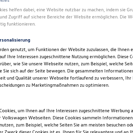
okies
kies helfen dabei, eine Website nutzbar zu machen, indem sie G
Verantwort
und Zugriff auf sichere Bereiche der Website ermöglichen. Die W
Diether 
tig funktionieren.
rsonalisierung
rden genutzt, um Funktionen der Website zuzulassen, die Ihnen e
auf Ihre Interessen zugeschnittene Nutzung ermöglichen. Diese
über, wie Sie unsere Webseite nutzen, zum Beispiel, welche Sei
 Sie sich auf der Seite bewegen. Die gesammelten Informationen
eit und Qualität unserer Webseite fortlaufend zu verbessern, Ihr
scheidungen zu Marketingmaßnahmen zu optimieren.
Unsere Abteilungen
Cookies, um Ihnen auf Ihre Interessen zugeschnittene Werbung a
Montag
-
Freitag
07:00
-
18:00
Uhr
r Volkswagen Webseiten. Diese Cookies sammeln Informationen 
Samstag
09:00
-
13:00
Uhr
utzen, zum Beispiel, welche Seiten Sie am meisten besuchen oder
r Zweck dieser Cookies ist es, Ihnen für Sie relevantere und an I