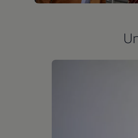
75 Jahre Bulli Jubiläum
Bulli Magazin
Fahrzeugabholung ab Werk
U