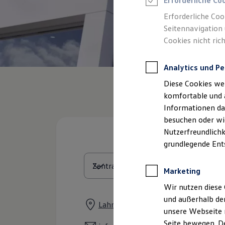
Erforderliche Co
Feuerwehr
Rettungsdienste
Erforderliche Coo
ONE Business ID Vorteile
Seitennavigation 
Fahrzeugsuche & Marktplatz
Cookies nicht rich
Fahrzeugsuche
Fahrzeuge online kaufen
Digitaler Marktplatz
Analytics und Pe
Kauf & Finanzierung
Online-Fahrzeugbewertung
Diese Cookies we
Aktionen & Angebote
E-Auto-Förderung
komfortable und 
Für Privatkunden
Informationen dar
Für Gewerbekunden
besuchen oder wie
Profi Paket
TopDeal
Nutzerfreundlichk
Gebrauchtwagen
grundlegende Ent
ProfiPartner für Gebrauchtwagen
Zertifizierte Gebrauchtwagen
Finanzierung
Marketing
Für Privatkunden
Für Gewerbekunden
Wir nutzen diese 
Leasing
und außerhalb de
Für Privatkunden
Lahnbeckestraße 4, 45307 Essen
unsere Webseite n
Für Gewerbekunden
Versicherungen & Garantien
Seite bewegen. De