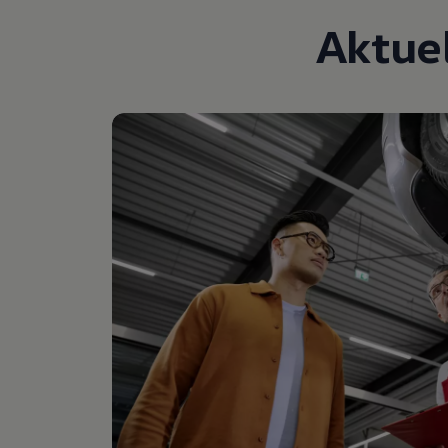
Kostensimulator
Aktue
Autonomes Fahren
Mehr zum ID. Buzz
Online Beratung
California Welt
California Club
California Magazin & Ratgeber
Vanlife
Ratgeber
Routen & Reisen
California Reisen & Erlebnisse
California App
California Lifestyle & Zubehör
Übernachten im California
Marke
Unternehmen
Karriere
Karriere im Unternehmen
Karriere im Autohaus
Nachhaltigkeit
Kunden
Gesellschaft
Natur
Events
Rückblick VW Bus Festival 2023