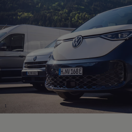
Hilfreiches für Besitzer
Digitales Bordbuch
Fahrerassistenz- und Sicherheitssysteme
Kontrollleuchten
Kurzfahrprofile und Ölverdünnung
Batterieverordnung
XTL-Dieselkraftstoff
Ersatzteile und Betriebsflüssigkeiten
Original Zubehör und Lifestyle Produkte
myVolkswagen
myVolkswagen Business
Elektrisch & Autonom
Elektro - & Hybridfahrzeuge
Unser Ansatz
Klimafreundlicher Strom
Reichweite & Ladelösungen
Reichweitensimulator
Ladezeitensimulator
Ladelösungen für Privatkunden
Ladelösungen für Gewerbekunden
1
Wallbox und Ladekabel
Bidirektionales Laden
Förderung & Kosten der Elektrofahrzeuge
Fördermöglichkeiten für Privatkunden
Fördermöglichkeiten für Gewerbekunden