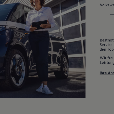
Volksw
Bestnot
Service
den Top
Wir fre
Leistun
Ihre An