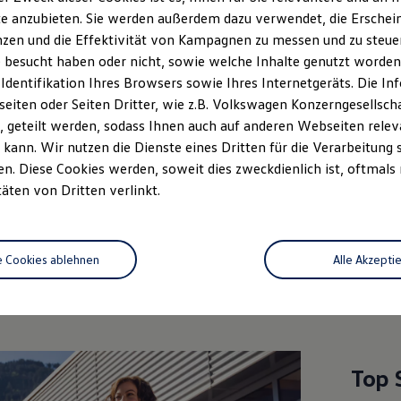
e anzubieten. Sie werden außerdem dazu verwendet, die Erschein
zen und die Effektivität von Kampagnen zu messen und zu steuern
 besucht haben oder nicht, sowie welche Inhalte genutzt worden s
 Identifikation Ihres Browsers sowie Ihres Internetgeräts. Die 
iten oder Seiten Dritter, wie z.B. Volkswagen Konzerngesellsch
 geteilt werden, sodass Ihnen auch auf anderen Webseiten rel
kann. Wir nutzen die Dienste eines Dritten für die Verarbeitung 
. Diese Cookies werden, soweit dies zweckdienlich ist, oftmals
Unsere Leistungen
im Überblic
täten von Dritten verlinkt.
Service
Volkswagen Economy
e Cookies ablehnen
Alle Akzepti
Service
Top 