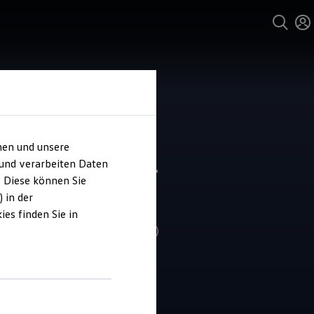
hen und unsere
 und verarbeiten Daten
l-Heinz Diether
. Diese können Sie
zfahrzeuge
 in der
es finden Sie in
4.9
|
132 Bewertungen