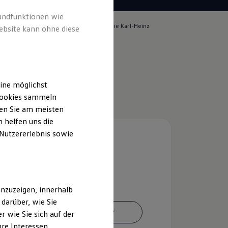
rundfunktionen wie
lich für die Inhalte auf dieser Seite ist die Karl-Heinz
ebsite kann ohne diese
GmbH
(
Impressum & Rechtliches
)
ine möglichst
 Cookies sammeln
ten Sie am meisten
 helfen uns die
 Nutzererlebnis sowie
nzuzeigen, innerhalb
darüber, wie Sie
Ansprechpartner
 wie Sie sich auf der
hre Interessen