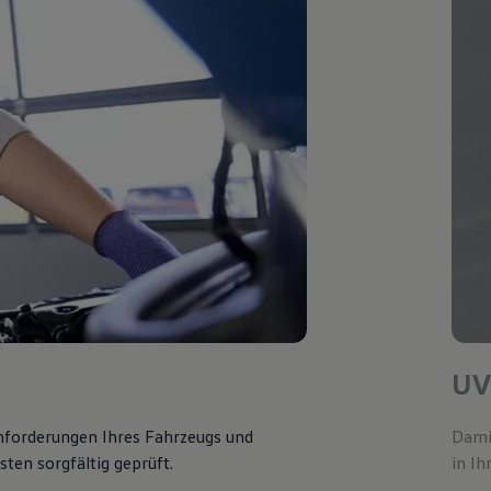
UV
Anforderungen Ihres Fahrzeugs und
Damit
ten sorgfältig geprüft.
in Ih