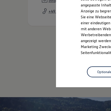
info@autohaus-diether.de
Garantien
angepasste Inhalt
Kfz-Versicherung für Nutzfahrzeuge
Anzeige zu begren
+49 201 85566
Restschuldversicherung
Wartungsverträge
Sie eine Webseite
Besitzer & Service
einer eindeutigen
Reparatur & Service
mit anderen Webse
Sommer-Special
Reparatur, Pflege & Inspektion
Werbetreibenden,
Servicetermin anfragen
angezeigt werden 
Service-Vorteile bei Volkswagen Nutzfahrzeuge
Marketing Zwecken
ServicePlus
Economy Service
Seitenfunktionali
Räder & Reifen Service
Ersatzfahrzeuge
Notdienst und Pannenhilfe
Software, Konnektivität & Apps
Optional
California App
VW Connect für Ihren ID. Buzz
VW Connect für Ihren Transporter/Caravelle
VW Connect für Ihren Amarok
VW Connect für andere Modelle
Connect Pro
Fleet Interface Data
Multistop Pathfinder
Übersicht Software Updates