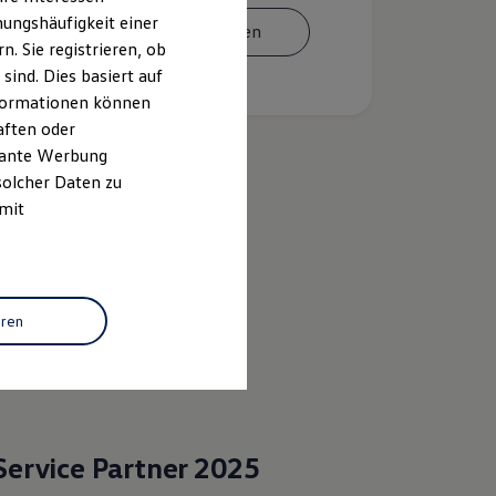
ungshäufigkeit einer
Termin vereinbaren
. Sie registrieren, ob
ind. Dies basiert auf
Informationen können
aften oder
evante Werbung
solcher Daten zu
 mit
k
eren
Service Partner 2025