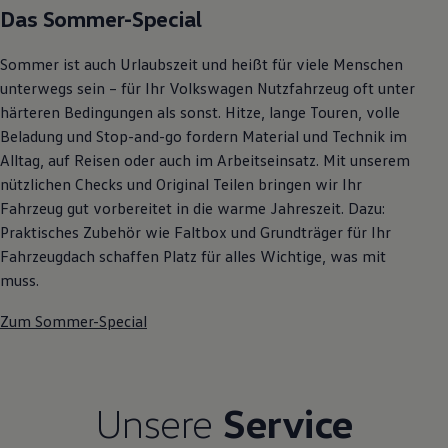
Das Sommer-Special
Autonomes Fahren
Mehr zum ID. Buzz
Online Beratung
Sommer ist auch Urlaubszeit und heißt für viele Menschen
California Welt
California Club
unterwegs sein – für Ihr Volkswagen Nutzfahrzeug oft unter
California Magazin & Ratgeber
härteren Bedingungen als sonst. Hitze, lange Touren, volle
Vanlife
Beladung und Stop-and-go fordern Material und Technik im
Ratgeber
Routen & Reisen
Alltag, auf Reisen oder auch im Arbeitseinsatz. Mit unserem
California Reisen & Erlebnisse
nützlichen Checks und Original Teilen bringen wir Ihr
California App
Fahrzeug gut vorbereitet in die warme Jahreszeit. Dazu:
California Lifestyle & Zubehör
Übernachten im California
Praktisches Zubehör wie Faltbox und Grundträger für Ihr
Marke
Fahrzeugdach schaffen Platz für alles Wichtige, was mit
Unternehmen
muss.
Karriere
Karriere im Unternehmen
Zum Sommer-Special
Karriere im Autohaus
Nachhaltigkeit
Kunden
Gesellschaft
Natur
Unsere
Service
Events
Rückblick VW Bus Festival 2023
75 Jahre Bulli Jubiläum