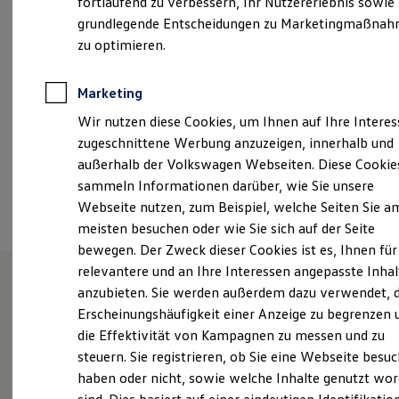
fortlaufend zu verbessern, Ihr Nutzererlebnis sowie
Samstag
08:00
-
12:00
Uhr
Kfz-Versicherung für Nutzfahrzeuge
grundlegende Entscheidungen zu Marketingmaßna
Restschuldversicherung
Wartungsverträge
zu optimieren.
info@auto-vester.de
Besitzer & Service
Reparatur & Service
+49 2527 404
Sommer-Special
Marketing
Reparatur, Pflege & Inspektion
Wir nutzen diese Cookies, um Ihnen auf Ihre Intere
Servicetermin anfragen
Service-Vorteile bei Volkswagen Nutzfahrzeuge
Ansprechpartner
zugeschnittene Werbung anzuzeigen, innerhalb und
ServicePlus
außerhalb der Volkswagen Webseiten. Diese Cookie
Economy Service
sammeln Informationen darüber, wie Sie unsere
Räder & Reifen Service
Termin vereinbaren
Ersatzfahrzeuge
Webseite nutzen, zum Beispiel, welche Seiten Sie a
Notdienst und Pannenhilfe
meisten besuchen oder wie Sie sich auf der Seite
Software, Konnektivität & Apps
bewegen. Der Zweck dieser Cookies ist es, Ihnen für
California App
VW Connect für Ihren ID. Buzz
relevantere und an Ihre Interessen angepasste Inhal
VW Connect für Ihren Transporter/Caravelle
anzubieten. Sie werden außerdem dazu verwendet, d
VW Connect für Ihren Amarok
Unsere Leistungen
im
Erscheinungshäufigkeit einer Anzeige zu begrenzen 
VW Connect für andere Modelle
Connect Pro
die Effektivität von Kampagnen zu messen und zu
Überblick
Fleet Interface Data
steuern. Sie registrieren, ob Sie eine Webseite besuc
Multistop Pathfinder
haben oder nicht, sowie welche Inhalte genutzt wo
Übersicht Software Updates
Service
Hilfreiches für Besitzer