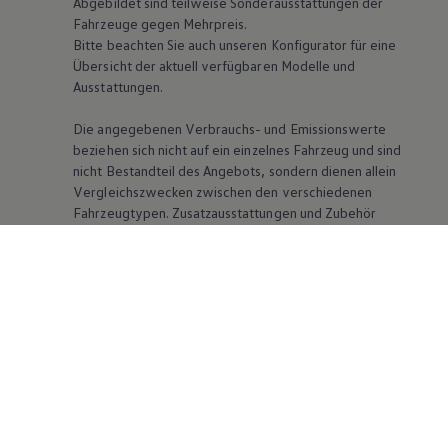
Abgebildet sind teilweise Sonderausstattungen der
Fahrzeuge gegen Mehrpreis.
Bitte beachten Sie auch unseren Konfigurator für eine
Übersicht der aktuell verfügbaren Modelle und
Ausstattungen.
Die angegebenen Verbrauchs- und Emissionswerte
beziehen sich nicht auf ein einzelnes Fahrzeug und sind
nicht Bestandteil des Angebots, sondern dienen allein
Vergleichszwecken zwischen den verschiedenen
Fahrzeugtypen. Zusatzausstattungen und Zubehör
(Anbauteile, Reifenformat usw.) können relevante
Fahrzeugparameter, wie
z. B.
Gewicht, Rollwiderstand
und Aerodynamik verändern und neben Witterungs-
und Verkehrsbedingungen sowie dem individuellen
Fahrverhalten den Kraftstoffverbrauch, den
Stromverbrauch, die CO₂-Emissionen und die
Fahrleistungswerte eines Fahrzeugs beeinflussen.
Weitere Informationen zum offiziellen
Kraftstoffverbrauch und den offiziellen spezifischen
CO₂-Emissionen neuer Personenkraftwagen können