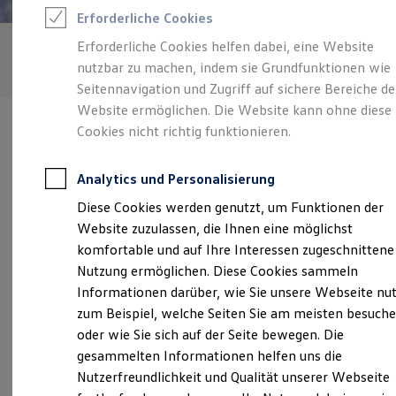
Rettungsdienste
Erforderliche Cookies
ONE Business ID Vorteile
Fahrzeugsuche & Marktplatz
Erforderliche Cookies helfen dabei, eine Website
Fahrzeugsuche
nutzbar zu machen, indem sie Grundfunktionen wie
Fahrzeuge online kaufen
Digitaler Marktplatz
Seitennavigation und Zugriff auf sichere Bereiche de
Kauf & Finanzierung
Website ermöglichen. Die Website kann ohne diese
Online-Fahrzeugbewertung
Cookies nicht richtig funktionieren.
Aktionen & Angebote
E-Auto-Förderung
Für Privatkunden
Analytics und Personalisierung
Für Gewerbekunden
Verantwortlich für die Inhalte auf dieser Seite ist die Hubert Vester
Profi Paket
Diese Cookies werden genutzt, um Funktionen der
(
Impressum & Rechtliches
)
TopDeal
Website zuzulassen, die Ihnen eine möglichst
Gebrauchtwagen
ProfiPartner für Gebrauchtwagen
komfortable und auf Ihre Interessen zugeschnittene
Zertifizierte Gebrauchtwagen
Unsere 
Nutzung ermöglichen. Diese Cookies sammeln
Finanzierung
Informationen darüber, wie Sie unsere Webseite nu
Für Privatkunden
Für Gewerbekunden
zum Beispiel, welche Seiten Sie am meisten besuch
Leasing
Polmerheide 12, 59510 Lippetal
oder wie Sie sich auf der Seite bewegen. Die
Für Privatkunden
gesammelten Informationen helfen uns die
Für Gewerbekunden
Montag
-
Freitag
07:30
-
17:30
Uhr
Versicherungen & Garantien
Nutzerfreundlichkeit und Qualität unserer Webseite
Garantien