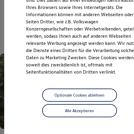
sind. Dies basiert auf einer eindeutigen Identifikatio
Digitales Bordbuch
Ihres Browsers sowie Ihres Internetgeräts. Die
Fahrerassistenz- und Sicherheitssysteme
Informationen können mit anderen Webseiten oder
Kontrollleuchten
Kurzfahrprofile und Ölverdünnung
Aktuelle Highlights
Seiten Dritter, wie z.B. Volkswagen
Batterieverordnung
Konzerngesellschaften oder Werbetreibenden, getei
XTL-Dieselkraftstoff
und Angebote
werden, sodass Ihnen auch auf anderen Webseiten
Ersatzteile und Betriebsflüssigkeiten
Original Zubehör und Lifestyle Produkte
relevante Werbung angezeigt werden kann. Wir nut
myVolkswagen
die Dienste eines Dritten für die Verarbeitung solche
myVolkswagen Business
Daten zu Marketing Zwecken. Diese Cookies werden
Elektrisch & Autonom
Elektro - & Hybridfahrzeuge
soweit dies zweckdienlich ist, oftmals mit
Unser Ansatz
Seitenfunktionalitäten von Dritten verlinkt.
Klimafreundlicher Strom
Reichweite & Ladelösungen
Reichweitensimulator
Ladezeitensimulator
Ladelösungen für Privatkunden
Optionale Cookies ablehnen
Ladelösungen für Gewerbekunden
Wallbox und Ladekabel
Alle Akzeptieren
Bidirektionales Laden
Förderung & Kosten der Elektrofahrzeuge
Fördermöglichkeiten für Privatkunden
Fördermöglichkeiten für Gewerbekunden
Kostensimulator