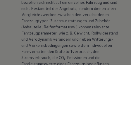
beziehen sich nicht auf ein einzelnes Fahrzeug und sind
nicht Bestandteil des Angebots, sondern dienen allein
Vergleichszwecken zwischen den verschiedenen
Fahrzeugtypen. Zusatzausstattungen und Zubehör
(Anbauteile, Reifenformat usw.) können relevante
Fahrzeugparameter, wie
z. B.
Gewicht, Rollwiderstand
und Aerodynamik verändern und neben Witterungs-
und Verkehrsbedingungen sowie dem individuellen
Fahrverhalten den Kraftstoffverbrauch, den
Stromverbrauch, die CO₂-Emissionen und die
Fahrleistungswerte eines Fahrzeugs beeinflussen.
Weitere Informationen zum offiziellen
Kraftstoffverbrauch und den offiziellen spezifischen
CO₂-Emissionen neuer Personenkraftwagen können
dem „Leitfaden über den Kraftstoffverbrauch, die CO₂-
Emissionen und den Stromverbrauch neuer
Personenkraftwagen“ entnommen werden, der an
allen Verkaufsstellen und bei der DAT Deutsche
Automobil Treuhand GmbH, Hellmuth-Hirth-Str. 1, D-
73760 Ostfildern oder unter
www.dat.de/co2