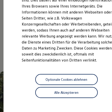
sind. Dies basiert auf einer eindeutigen Identifikatio
Digitales Bordbuch
Ihres Browsers sowie Ihres Internetgeräts. Die
Fahrerassistenz- und Sicherheitssysteme
Service
Informationen können mit anderen Webseiten oder
Kontrollleuchten
Kurzfahrprofile und Ölverdünnung
Seiten Dritter, wie z.B. Volkswagen
Volkswagen Economy
Batterieverordnung
Konzerngesellschaften oder Werbetreibenden, getei
Service
XTL-Dieselkraftstoff
werden, sodass Ihnen auch auf anderen Webseiten
Ersatzteile und Betriebsflüssigkeiten
Original Zubehör und Lifestyle Produkte
relevante Werbung angezeigt werden kann. Wir nut
myVolkswagen
die Dienste eines Dritten für die Verarbeitung solche
Aktuelle Highlights
myVolkswagen Business
Daten zu Marketing Zwecken. Diese Cookies werden
Elektrisch & Autonom
Elektro - & Hybridfahrzeuge
soweit dies zweckdienlich ist, oftmals mit
und Angebote
Unser Ansatz
Seitenfunktionalitäten von Dritten verlinkt.
Klimafreundlicher Strom
Reichweite & Ladelösungen
Reichweitensimulator
Ladezeitensimulator
Ladelösungen für Privatkunden
Optionale Cookies ablehnen
Ladelösungen für Gewerbekunden
Wallbox und Ladekabel
Alle Akzeptieren
Bidirektionales Laden
Förderung & Kosten der Elektrofahrzeuge
Fördermöglichkeiten für Privatkunden
Fördermöglichkeiten für Gewerbekunden
Kostensimulator