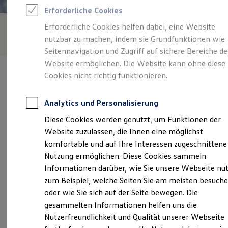
Rettungsdienste
Erforderliche Cookies
ONE Business ID Vorteile
Fahrzeugsuche & Marktplatz
Erforderliche Cookies helfen dabei, eine Website
Fahrzeugsuche
nutzbar zu machen, indem sie Grundfunktionen wie
Fahrzeuge online kaufen
Digitaler Marktplatz
Seitennavigation und Zugriff auf sichere Bereiche de
Kauf & Finanzierung
Website ermöglichen. Die Website kann ohne diese
Online-Fahrzeugbewertung
Cookies nicht richtig funktionieren.
Aktionen & Angebote
E-Auto-Förderung
Für Privatkunden
Analytics und Personalisierung
Für Gewerbekunden
Verantwortlich für die Inhalte auf dieser Seite ist die Hotz
Profi Paket
Diese Cookies werden genutzt, um Funktionen der
Automobile Gardelegen GmbH
(
Impressum & Rechtliches
)
TopDeal
Website zuzulassen, die Ihnen eine möglichst
Gebrauchtwagen
ProfiPartner für Gebrauchtwagen
komfortable und auf Ihre Interessen zugeschnittene
Zertifizierte Gebrauchtwagen
Unsere 
Nutzung ermöglichen. Diese Cookies sammeln
Finanzierung
Informationen darüber, wie Sie unsere Webseite nu
Für Privatkunden
Für Gewerbekunden
zum Beispiel, welche Seiten Sie am meisten besuch
Leasing
An der Breiten Gehre 5, 39638 Gardelegen
oder wie Sie sich auf der Seite bewegen. Die
Für Privatkunden
gesammelten Informationen helfen uns die
Für Gewerbekunden
Montag
-
Freitag
07:00
-
18:00
Uhr
Versicherungen & Garantien
Nutzerfreundlichkeit und Qualität unserer Webseite
Garantien