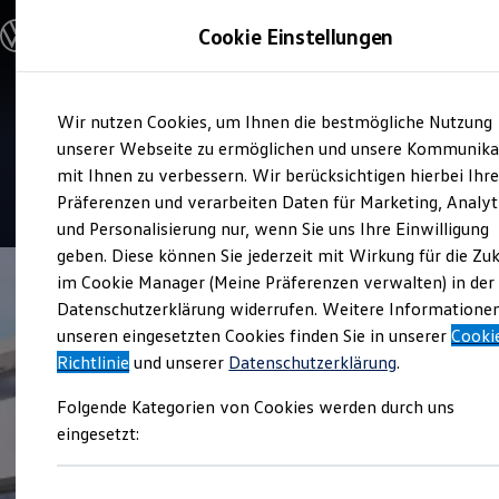
Modelle & Konfigurator
Cookie Einstellungen
Nutzfahrzeuge
Nutzfahrzeugkategorien entdecken
Modelle konfigurieren
Konfiguration laden
Zum
Zum
Modelle vergleichen
Service
Wir nutzen Cookies, um Ihnen die bestmögliche Nutzung
Hauptinhalt
Footer
Vorgängermodelle und Oldtimer
Hotz Automobile Gardelegen
springen
springen
unserer Webseite zu ermöglichen und unsere Kommunika
Vorgängermodelle
Oldtimer
mit Ihnen zu verbessern. Wir berücksichtigen hierbei Ihr
Bulli Historie
4.9
|
17 Bewertungen
Präferenzen und verarbeiten Daten für Marketing, Analyt
Branchenlösungen & Gewerbekunden
und Personalisierung nur, wenn Sie uns Ihre Einwilligung
Umbaulösungen und Hersteller finden
Auf- und Umbauten entdecken & konfigurieren
geben. Diese können Sie jederzeit mit Wirkung für die Zu
Groß- und Sonderkunden
im Cookie Manager (Meine Präferenzen verwalten) in der
Großkunden
Datenschutzerklärung widerrufen. Weitere Informatione
Kommunen & Behörden
Journalisten
unseren eingesetzten Cookies finden Sie in unserer
Cooki
Sportvereine
Richtlinie
und unserer
Datenschutzerklärung
.
Branchenlösungen
Bau & Handwerk
Folgende Kategorien von Cookies werden durch uns
Gewerbliche Personenbeförderung
Service & mobile Werkstätten
eingesetzt:
Kurier, Logistik & Handel
Kühlfahrzeuge
Feuerwehr