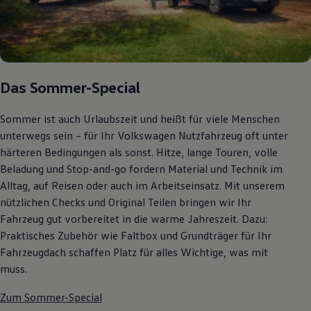
Autonomes Fahren
Mehr zum ID. Buzz
Online Beratung
California Welt
California Club
California Magazin & Ratgeber
Das Sommer-Special
Vanlife
Ratgeber
Routen & Reisen
Sommer ist auch Urlaubszeit und heißt für viele Menschen
California Reisen & Erlebnisse
unterwegs sein – für Ihr Volkswagen Nutzfahrzeug oft unter
California App
California Lifestyle & Zubehör
härteren Bedingungen als sonst. Hitze, lange Touren, volle
Übernachten im California
Beladung und Stop-and-go fordern Material und Technik im
Marke
Alltag, auf Reisen oder auch im Arbeitseinsatz. Mit unserem
Unternehmen
Karriere
nützlichen Checks und Original Teilen bringen wir Ihr
Karriere im Unternehmen
Fahrzeug gut vorbereitet in die warme Jahreszeit. Dazu:
Karriere im Autohaus
Praktisches Zubehör wie Faltbox und Grundträger für Ihr
Nachhaltigkeit
Kunden
Fahrzeugdach schaffen Platz für alles Wichtige, was mit
Gesellschaft
muss.
Natur
Events
Zum Sommer-Special
Rückblick VW Bus Festival 2023
75 Jahre Bulli Jubiläum