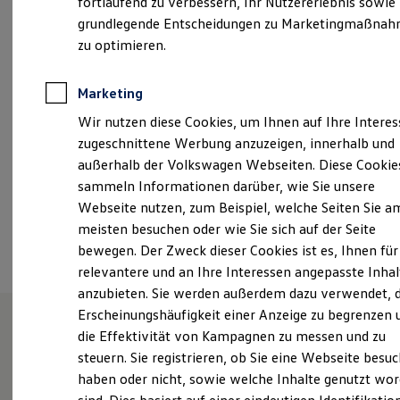
fortlaufend zu verbessern, Ihr Nutzererlebnis sowie
Samstag
08:00
-
12:00
Uhr
Kfz-Versicherung für Nutzfahrzeuge
grundlegende Entscheidungen zu Marketingmaßna
Restschuldversicherung
Wartungsverträge
zu optimieren.
ga-info@hotz-gardelegen.de
Besitzer & Service
Reparatur & Service
+49 3907 72220
Sommer-Special
Marketing
Reparatur, Pflege & Inspektion
Wir nutzen diese Cookies, um Ihnen auf Ihre Intere
Servicetermin anfragen
+49390772220
Service-Vorteile bei Volkswagen Nutzfahrzeuge
zugeschnittene Werbung anzuzeigen, innerhalb und
ServicePlus
außerhalb der Volkswagen Webseiten. Diese Cookie
Economy Service
Ansprechpartner
sammeln Informationen darüber, wie Sie unsere
Räder & Reifen Service
Ersatzfahrzeuge
Webseite nutzen, zum Beispiel, welche Seiten Sie a
Notdienst und Pannenhilfe
meisten besuchen oder wie Sie sich auf der Seite
Software, Konnektivität & Apps
Termin vereinbaren
bewegen. Der Zweck dieser Cookies ist es, Ihnen für
California App
VW Connect für Ihren ID. Buzz
relevantere und an Ihre Interessen angepasste Inhal
VW Connect für Ihren Transporter/Caravelle
anzubieten. Sie werden außerdem dazu verwendet, d
VW Connect für Ihren Amarok
Erscheinungshäufigkeit einer Anzeige zu begrenzen 
VW Connect für andere Modelle
Connect Pro
die Effektivität von Kampagnen zu messen und zu
Fleet Interface Data
Unsere Leistungen
im
steuern. Sie registrieren, ob Sie eine Webseite besuc
Multistop Pathfinder
haben oder nicht, sowie welche Inhalte genutzt wo
Übersicht Software Updates
Überblick
Hilfreiches für Besitzer