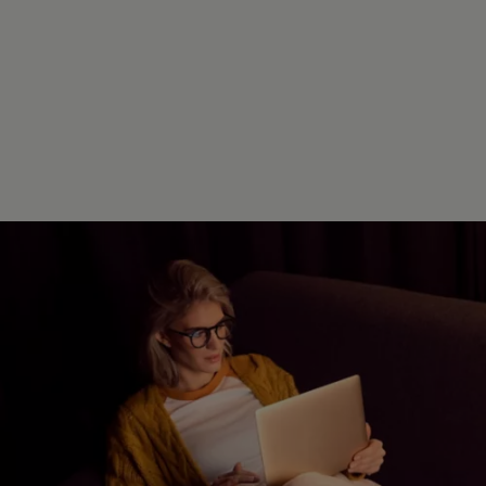
Kostensimulator
Autonomes Fahren
Mehr zum ID. Buzz
Online Beratung
California Welt
California Club
California Magazin & Ratgeber
Vanlife
Ratgeber
Routen & Reisen
California Reisen & Erlebnisse
California App
California Lifestyle & Zubehör
Übernachten im California
Marke
Unternehmen
Karriere
Karriere im Unternehmen
Karriere im Autohaus
Nachhaltigkeit
Kunden
Gesellschaft
Natur
Events
Rückblick VW Bus Festival 2023