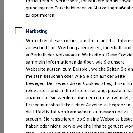
fortlaufend zu verbessern, Ihr Nutzererlebnis sowie
Termin vereinbaren
Garantien
grundlegende Entscheidungen zu Marketingmaßna
Kfz-Versicherung für Nutzfahrzeuge
Restschuldversicherung
zu optimieren.
Wartungsverträge
Besitzer & Service
Reparatur & Service
Marketing
Sommer-Special
Unsere Leistungen
im
Wir nutzen diese Cookies, um Ihnen auf Ihre Intere
Reparatur, Pflege & Inspektion
Servicetermin anfragen
zugeschnittene Werbung anzuzeigen, innerhalb und
Überblick
Service-Vorteile bei Volkswagen Nutzfahrzeuge
außerhalb der Volkswagen Webseiten. Diese Cookie
ServicePlus
sammeln Informationen darüber, wie Sie unsere
Economy Service
Service
Räder & Reifen Service
Webseite nutzen, zum Beispiel, welche Seiten Sie a
Ersatzfahrzeuge
meisten besuchen oder wie Sie sich auf der Seite
Notdienst und Pannenhilfe
bewegen. Der Zweck dieser Cookies ist es, Ihnen für
Software, Konnektivität & Apps
California App
Unsere
Service
relevantere und an Ihre Interessen angepasste Inhal
VW Connect für Ihren ID. Buzz
anzubieten. Sie werden außerdem dazu verwendet, d
VW Connect für Ihren Transporter/Caravelle
Leistungen
Erscheinungshäufigkeit einer Anzeige zu begrenzen 
VW Connect für Ihren Amarok
VW Connect für andere Modelle
die Effektivität von Kampagnen zu messen und zu
Connect Pro
steuern. Sie registrieren, ob Sie eine Webseite besuc
Fleet Interface Data
haben oder nicht, sowie welche Inhalte genutzt wo
Multistop Pathfinder
Übersicht Software Updates