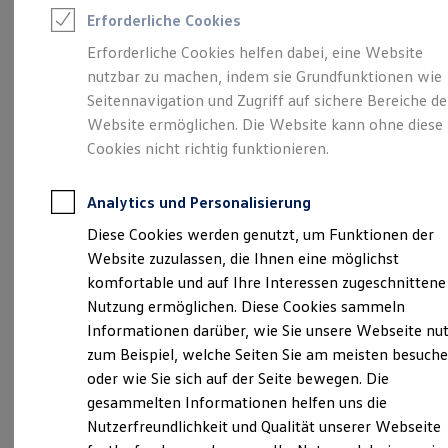
Feuerwehr
Erforderliche Cookies
Rettungsdienste
ONE Business ID Vorteile
Erforderliche Cookies helfen dabei, eine Website
Fahrzeugsuche & Marktplatz
Unsere 
nutzbar zu machen, indem sie Grundfunktionen wie
Fahrzeugsuche
Fahrzeuge online kaufen
Seitennavigation und Zugriff auf sichere Bereiche de
Digitaler Marktplatz
Website ermöglichen. Die Website kann ohne diese
Kauf & Finanzierung
Würzburger Straße 17-21, 97828
Cookies nicht richtig funktionieren.
Online-Fahrzeugbewertung
Marktheidenfeld
Aktionen & Angebote
E-Auto-Förderung
Analytics und Personalisierung
Für Privatkunden
Montag
-
Freitag
07:30
-
18:00
Uhr
Für Gewerbekunden
Diese Cookies werden genutzt, um Funktionen der
Samstag
08:00
-
12:30
Uhr
Profi Paket
Website zuzulassen, die Ihnen eine möglichst
TopDeal
Gebrauchtwagen
komfortable und auf Ihre Interessen zugeschnittene
info@autohaus-hettinger.de
ProfiPartner für Gebrauchtwagen
Nutzung ermöglichen. Diese Cookies sammeln
Zertifizierte Gebrauchtwagen
Informationen darüber, wie Sie unsere Webseite nu
+49 9391 98440
Finanzierung
Für Privatkunden
zum Beispiel, welche Seiten Sie am meisten besuch
Für Gewerbekunden
oder wie Sie sich auf der Seite bewegen. Die
Leasing
Ansprechpartner
gesammelten Informationen helfen uns die
Für Privatkunden
Für Gewerbekunden
Nutzerfreundlichkeit und Qualität unserer Webseite
Versicherungen & Garantien