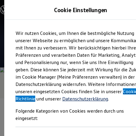
Modelle & Konfigurator
Cookie Einstellungen
Nutzfahrzeuge
Nutzfahrzeugkategorien entdecken
Modelle konfigurieren
Konfiguration laden
Zum
Zum
Modelle vergleichen
Service
Wir nutzen Cookies, um Ihnen die bestmögliche Nutzung
Hauptinhalt
Footer
Vorgängermodelle und Oldtimer
Hettinger Nutzfahrzeuge
springen
springen
unserer Webseite zu ermöglichen und unsere Kommunika
Vorgängermodelle
Oldtimer
mit Ihnen zu verbessern. Wir berücksichtigen hierbei Ihr
Bulli Historie
4.5
|
40 Bewertungen
Präferenzen und verarbeiten Daten für Marketing, Analyt
Branchenlösungen & Gewerbekunden
und Personalisierung nur, wenn Sie uns Ihre Einwilligung
Umbaulösungen und Hersteller finden
Auf- und Umbauten entdecken & konfigurieren
geben. Diese können Sie jederzeit mit Wirkung für die Zu
Groß- und Sonderkunden
im Cookie Manager (Meine Präferenzen verwalten) in der
Großkunden
Datenschutzerklärung widerrufen. Weitere Informatione
Kommunen & Behörden
Journalisten
unseren eingesetzten Cookies finden Sie in unserer
Cooki
Sportvereine
Richtlinie
und unserer
Datenschutzerklärung
.
Branchenlösungen
Bau & Handwerk
Folgende Kategorien von Cookies werden durch uns
Gewerbliche Personenbeförderung
Service & mobile Werkstätten
eingesetzt:
Kurier, Logistik & Handel
Menschen mit Behinderung
Verantwortlich für die Inhalte auf dieser Seite ist die Hettinger
Kühlfahrzeuge
GmbH
(
Impressum & Rechtliches
)