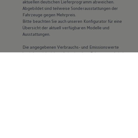
aktuellen deutschen Lieferprogramm abweichen.
Abgebildet sind teilweise Sonderausstattungen der
Fahrzeuge gegen Mehrpreis.
Bitte beachten Sie auch unseren Konfigurator für eine
Übersicht der aktuell verfügbaren Modelle und
Ausstattungen.
Die angegebenen Verbrauchs- und Emissionswerte
beziehen sich nicht auf ein einzelnes Fahrzeug und sind
nicht Bestandteil des Angebots, sondern dienen allein
Vergleichszwecken zwischen den verschiedenen
Fahrzeugtypen. Zusatzausstattungen und Zubehör
(Anbauteile, Reifenformat usw.) können relevante
Fahrzeugparameter, wie
z. B.
Gewicht, Rollwiderstand
und Aerodynamik verändern und neben Witterungs-
und Verkehrsbedingungen sowie dem individuellen
Fahrverhalten den Kraftstoffverbrauch, den
Stromverbrauch, die CO₂-Emissionen und die
Fahrleistungswerte eines Fahrzeugs beeinflussen.
Weitere Informationen zum offiziellen
Kraftstoffverbrauch und den offiziellen spezifischen