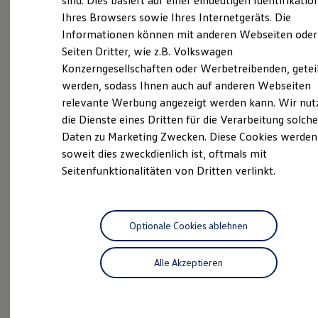
sind. Dies basiert auf einer eindeutigen Identifikatio
Hilfreiches für Besitzer
Ihres Browsers sowie Ihres Internetgeräts. Die
Digitales Bordbuch
Informationen können mit anderen Webseiten oder
Fahrerassistenz- und Sicherheitssysteme
Kontrollleuchten
Seiten Dritter, wie z.B. Volkswagen
Kurzfahrprofile und Ölverdünnung
Konzerngesellschaften oder Werbetreibenden, getei
Batterieverordnung
werden, sodass Ihnen auch auf anderen Webseiten
XTL-Dieselkraftstoff
Ersatzteile und Betriebsflüssigkeiten
relevante Werbung angezeigt werden kann. Wir nut
Original Zubehör und Lifestyle Produkte
die Dienste eines Dritten für die Verarbeitung solche
myVolkswagen
Inspektionsservice
Daten zu Marketing Zwecken. Diese Cookies werden
myVolkswagen Business
Elektrisch & Autonom
soweit dies zweckdienlich ist, oftmals mit
Elektro - & Hybridfahrzeuge
Profis am Werk: Lassen Sie alle
Seitenfunktionalitäten von Dritten verlinkt.
Unser Ansatz
Wartungsarbeiten von uns durchführen.
Klimafreundlicher Strom
Reichweite & Ladelösungen
Unsere Mitarbeiter kennen die
Reichweitensimulator
Anforderungen Ihres Fahrzeugs und werden
Ladezeitensimulator
Optionale Cookies ablehnen
regelmäßig geschult. Im Rahmen einer
Ladelösungen für Privatkunden
Ladelösungen für Gewerbekunden
Inspektion wird Ihr Fahrzeug von unseren
Alle Akzeptieren
Wallbox und Ladekabel
Service-Spezialisten sorgfältig geprüft.
Bidirektionales Laden
Förderung & Kosten der Elektrofahrzeuge
Mehr zum Inspektionsservice
Fördermöglichkeiten für Privatkunden
Fördermöglichkeiten für Gewerbekunden