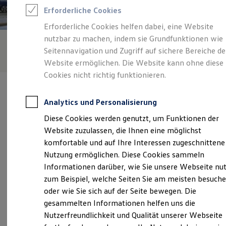
Feuerwehr
Erforderliche Cookies
Rettungsdienste
ONE Business ID Vorteile
Erforderliche Cookies helfen dabei, eine Website
Fahrzeugsuche & Marktplatz
nutzbar zu machen, indem sie Grundfunktionen wie
Fahrzeugsuche
Fahrzeuge online kaufen
Seitennavigation und Zugriff auf sichere Bereiche de
Digitaler Marktplatz
Website ermöglichen. Die Website kann ohne diese
Kauf & Finanzierung
Cookies nicht richtig funktionieren.
Online-Fahrzeugbewertung
Aktionen & Angebote
E-Auto-Förderung
Analytics und Personalisierung
Für Privatkunden
Für Gewerbekunden
Diese Cookies werden genutzt, um Funktionen der
Profi Paket
Verantwortlich für die Inhalte auf dieser Seite ist die Hahn
Website zuzulassen, die Ihnen eine möglichst
TopDeal
Automobile GmbH + Co. KG NL Böblingen
Gebrauchtwagen
komfortable und auf Ihre Interessen zugeschnittene
(
Impressum & Rechtliches
)
ProfiPartner für Gebrauchtwagen
Nutzung ermöglichen. Diese Cookies sammeln
Zertifizierte Gebrauchtwagen
Informationen darüber, wie Sie unsere Webseite nu
Finanzierung
Für Privatkunden
zum Beispiel, welche Seiten Sie am meisten besuch
Unsere 
Für Gewerbekunden
oder wie Sie sich auf der Seite bewegen. Die
Leasing
gesammelten Informationen helfen uns die
Für Privatkunden
Für Gewerbekunden
Nutzerfreundlichkeit und Qualität unserer Webseite
Rudolf-Diesel-Straße 20, 71032 Böblingen
Versicherungen & Garantien