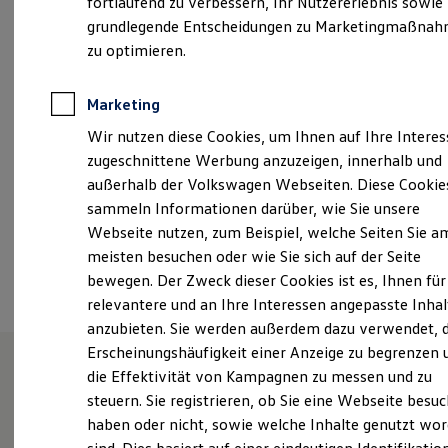
fortlaufend zu verbessern, Ihr Nutzererlebnis sowie
Garantien
Montag
-
Freitag
07:00
-
18:00
Uhr
grundlegende Entscheidungen zu Marketingmaßna
Kfz-Versicherung für Nutzfahrzeuge
Restschuldversicherung
zu optimieren.
Samstag
09:00
-
13:00
Uhr
Wartungsverträge
Besitzer & Service
Reparatur & Service
Marketing
info@hahn-automobile-boeblingen.de
Sommer-Special
Wir nutzen diese Cookies, um Ihnen auf Ihre Intere
Reparatur, Pflege & Inspektion
+49 7031 7220
Servicetermin anfragen
zugeschnittene Werbung anzuzeigen, innerhalb und
Service-Vorteile bei Volkswagen Nutzfahrzeuge
außerhalb der Volkswagen Webseiten. Diese Cookie
ServicePlus
sammeln Informationen darüber, wie Sie unsere
Economy Service
Ansprechpartner
Räder & Reifen Service
Webseite nutzen, zum Beispiel, welche Seiten Sie a
Ersatzfahrzeuge
meisten besuchen oder wie Sie sich auf der Seite
Notdienst und Pannenhilfe
Termin vereinbaren
bewegen. Der Zweck dieser Cookies ist es, Ihnen für
Software, Konnektivität & Apps
California App
relevantere und an Ihre Interessen angepasste Inhal
VW Connect für Ihren ID. Buzz
anzubieten. Sie werden außerdem dazu verwendet, d
VW Connect für Ihren Transporter/Caravelle
Erscheinungshäufigkeit einer Anzeige zu begrenzen 
VW Connect für Ihren Amarok
VW Connect für andere Modelle
die Effektivität von Kampagnen zu messen und zu
Connect Pro
Herzlich willkommen bei
steuern. Sie registrieren, ob Sie eine Webseite besuc
Fleet Interface Data
haben oder nicht, sowie welche Inhalte genutzt wo
Multistop Pathfinder
Hahn
Übersicht Software Updates