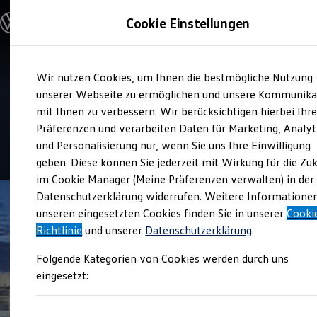
Modelle & Konfigurator
Cookie Einstellungen
Nutzfahrzeuge
Nutzfahrzeugkategorien entdecken
Modelle konfigurieren
Konfiguration laden
Zum
Zum
Modelle vergleichen
Service
Wir nutzen Cookies, um Ihnen die bestmögliche Nutzung
Hauptinhalt
Footer
Vorgängermodelle und Oldtimer
Hahn Automobile NL
springen
springen
unserer Webseite zu ermöglichen und unsere Kommunika
Vorgängermodelle
Oldtimer
mit Ihnen zu verbessern. Wir berücksichtigen hierbei Ihr
Böblingen
Bulli Historie
Präferenzen und verarbeiten Daten für Marketing, Analyt
Branchenlösungen & Gewerbekunden
und Personalisierung nur, wenn Sie uns Ihre Einwilligung
Umbaulösungen und Hersteller finden
4.4
|
79 Bewertungen
Auf- und Umbauten entdecken & konfigurieren
geben. Diese können Sie jederzeit mit Wirkung für die Zu
Groß- und Sonderkunden
im Cookie Manager (Meine Präferenzen verwalten) in der
Großkunden
Datenschutzerklärung widerrufen. Weitere Informatione
Kommunen & Behörden
Journalisten
unseren eingesetzten Cookies finden Sie in unserer
Cooki
Sportvereine
Richtlinie
und unserer
Datenschutzerklärung
.
Branchenlösungen
Bau & Handwerk
Folgende Kategorien von Cookies werden durch uns
Gewerbliche Personenbeförderung
Service & mobile Werkstätten
eingesetzt:
Kurier, Logistik & Handel
Menschen mit Behinderung
Kühlfahrzeuge