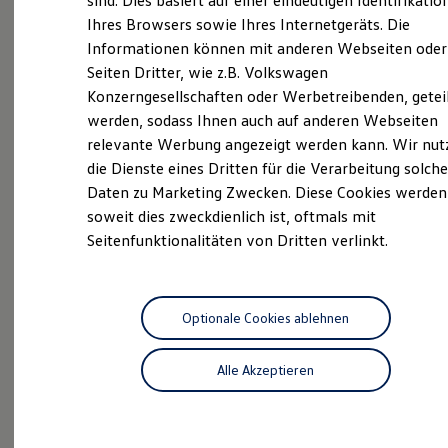
sind. Dies basiert auf einer eindeutigen Identifikatio
Hilfreiches für Besitzer
Ihres Browsers sowie Ihres Internetgeräts. Die
Digitales Bordbuch
Informationen können mit anderen Webseiten oder
Fahrerassistenz- und Sicherheitssysteme
Als schwäbische Unternehmerfamilie mit über 100
Kontrollleuchten
Seiten Dritter, wie z.B. Volkswagen
Jahren Erfahrung wissen wir, wie wichtig es ist,
Kurzfahrprofile und Ölverdünnung
Konzerngesellschaften oder Werbetreibenden, getei
Batterieverordnung
Tradition mit Innovation zu verbinden. An unseren 14
werden, sodass Ihnen auch auf anderen Webseiten
XTL-Dieselkraftstoff
Volkswagen Nutzfahrzeuge Standorten in der Region
Ersatzteile und Betriebsflüssigkeiten
relevante Werbung angezeigt werden kann. Wir nut
bieten wir Ihnen den perfekten Service rund um die
Original Zubehör und Lifestyle Produkte
die Dienste eines Dritten für die Verarbeitung solche
myVolkswagen
Marke Volkswagen Nutzfahrzeuge – immer mit dem
Daten zu Marketing Zwecken. Diese Cookies werden
myVolkswagen Business
Anspruch, Ihre Erwartungen zu übertreffen.
Elektrisch & Autonom
soweit dies zweckdienlich ist, oftmals mit
Überzeugen Sie sich selbst und besuchen Sie unseren
Elektro - & Hybridfahrzeuge
Seitenfunktionalitäten von Dritten verlinkt.
Unser Ansatz
Volkswagen Nutzfahrzeuge Standort Böblingen. Wir
Klimafreundlicher Strom
freuen uns auf Sie!
Reichweite & Ladelösungen
Reichweitensimulator
Ladezeitensimulator
Optionale Cookies ablehnen
Das sind unsere Leistungen
Ladelösungen für Privatkunden
Ladelösungen für Gewerbekunden
Alle Akzeptieren
Wallbox und Ladekabel
Service
Bidirektionales Laden
Förderung & Kosten der Elektrofahrzeuge
Volkswagen Economy
Fördermöglichkeiten für Privatkunden
Service
Fördermöglichkeiten für Gewerbekunden