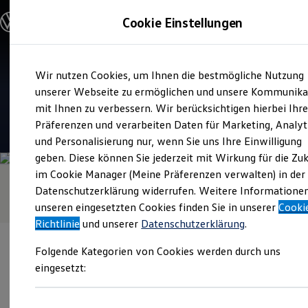
Modelle & Konfigurator
Cookie Einstellungen
Nutzfahrzeuge
Nutzfahrzeugkategorien entdecken
Modelle konfigurieren
Konfiguration laden
Zum
Zum
Modelle vergleichen
Service
Wir nutzen Cookies, um Ihnen die bestmögliche Nutzung
Hauptinhalt
Footer
Vorgängermodelle und Oldtimer
Volkswagen Mülheim Saarn
springen
springen
unserer Webseite zu ermöglichen und unsere Kommunika
Vorgängermodelle
Oldtimer
mit Ihnen zu verbessern. Wir berücksichtigen hierbei Ihr
Bulli Historie
4.7
|
81 Bewertungen
Präferenzen und verarbeiten Daten für Marketing, Analyt
Branchenlösungen & Gewerbekunden
und Personalisierung nur, wenn Sie uns Ihre Einwilligung
Umbaulösungen und Hersteller finden
Auf- und Umbauten entdecken & konfigurieren
geben. Diese können Sie jederzeit mit Wirkung für die Zu
Groß- und Sonderkunden
im Cookie Manager (Meine Präferenzen verwalten) in der
Großkunden
Datenschutzerklärung widerrufen. Weitere Informatione
Kommunen & Behörden
Journalisten
unseren eingesetzten Cookies finden Sie in unserer
Cooki
Sportvereine
Richtlinie
und unserer
Datenschutzerklärung
.
Branchenlösungen
Bau & Handwerk
Folgende Kategorien von Cookies werden durch uns
Gewerbliche Personenbeförderung
Service & mobile Werkstätten
eingesetzt:
Kurier, Logistik & Handel
Menschen mit Behinderung
Verantwortlich für die Inhalte auf dieser Seite ist die Gottfried
Kühlfahrzeuge
Schultz Automobil Mülheim GmbH & Co. KG