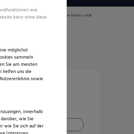
rundfunktionen wie
lich für die Inhalte auf dieser Seite ist die Gohm + Graf
ebsite kann ohne diese
rg GmbH
(
Impressum & Rechtliches
)
ine möglichst
 Cookies sammeln
ten Sie am meisten
 helfen uns die
 Nutzererlebnis sowie
nzuzeigen, innerhalb
darüber, wie Sie
Ansprechpartner
 wie Sie sich auf der
hre Interessen