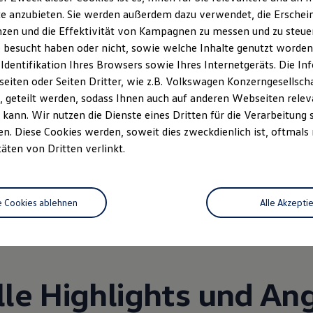
e anzubieten. Sie werden außerdem dazu verwendet, die Erschein
zen und die Effektivität von Kampagnen zu messen und zu steuern
 besucht haben oder nicht, sowie welche Inhalte genutzt worden s
 Identifikation Ihres Browsers sowie Ihres Internetgeräts. Die 
iten oder Seiten Dritter, wie z.B. Volkswagen Konzerngesellsch
 geteilt werden, sodass Ihnen auch auf anderen Webseiten rel
kann. Wir nutzen die Dienste eines Dritten für die Verarbeitung 
. Diese Cookies werden, soweit dies zweckdienlich ist, oftmals
Unsere Leistungen
im Überblic
täten von Dritten verlinkt.
Service
Volkswagen Economy
e Cookies ablehnen
Alle Akzepti
Service
lle Highlights und An