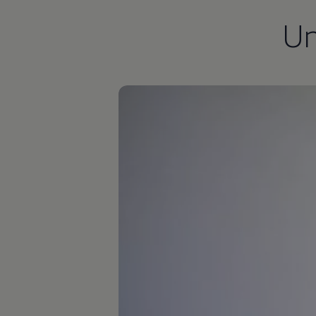
Kostensimulator
U
Autonomes Fahren
Mehr zum ID. Buzz
Online Beratung
California Welt
California Club
California Magazin & Ratgeber
Vanlife
Ratgeber
Routen & Reisen
California Reisen & Erlebnisse
California App
California Lifestyle & Zubehör
Übernachten im California
Marke
Unternehmen
Karriere
Karriere im Unternehmen
Karriere im Autohaus
Nachhaltigkeit
Kunden
Gesellschaft
Natur
Events
Rückblick VW Bus Festival 2023