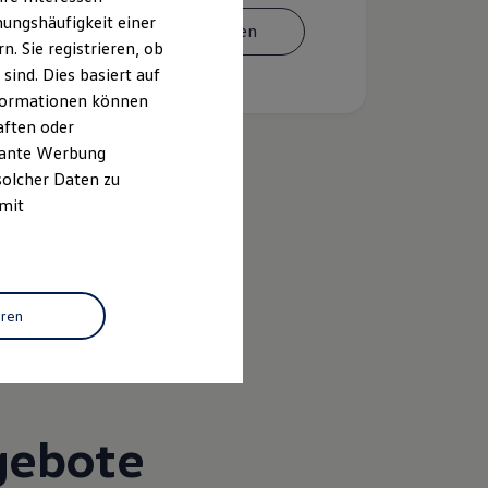
ungshäufigkeit einer
Termin vereinbaren
. Sie registrieren, ob
ind. Dies basiert auf
Informationen können
aften oder
evante Werbung
solcher Daten zu
 mit
k
eren
gebote