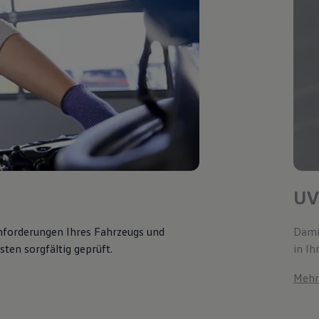
UV
Anforderungen Ihres Fahrzeugs und
Damit
ten sorgfältig geprüft.
in Ih
Mehr