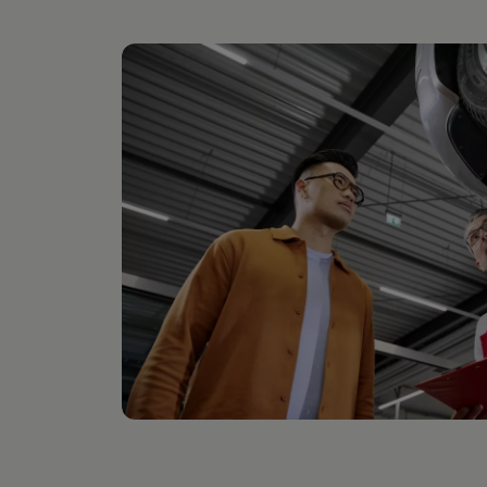
Hilfreiches für Besitzer
Digitales Bordbuch
Fahrerassistenz- und Sicherheitssysteme
Kontrollleuchten
Kurzfahrprofile und Ölverdünnung
Batterieverordnung
XTL-Dieselkraftstoff
Ersatzteile und Betriebsflüssigkeiten
Original Zubehör und Lifestyle Produkte
myVolkswagen
myVolkswagen Business
Elektrisch & Autonom
Elektro - & Hybridfahrzeuge
Unser Ansatz
Klimafreundlicher Strom
Reichweite & Ladelösungen
Reichweitensimulator
Ladezeitensimulator
Ladelösungen für Privatkunden
Ladelösungen für Gewerbekunden
Wallbox und Ladekabel
Bidirektionales Laden
Förderung & Kosten der Elektrofahrzeuge
Fördermöglichkeiten für Privatkunden
Fördermöglichkeiten für Gewerbekunden