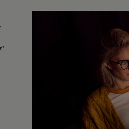
e
in?