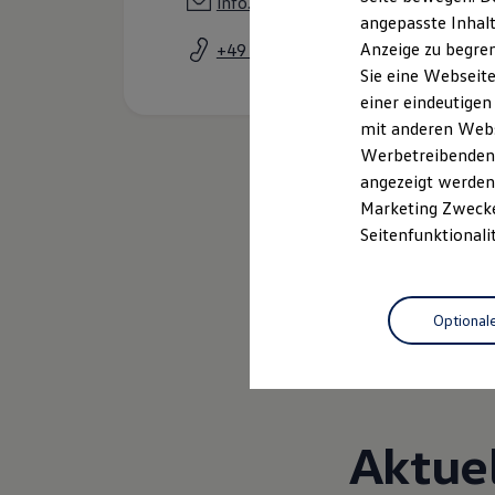
info.ueb@grafhardenberg.de
Garantien
angepasste Inhalt
Kfz-Versicherung für Nutzfahrzeuge
Anzeige zu begren
+49 7551 80950
Restschuldversicherung
Wartungsverträge
Sie eine Webseite
Besitzer & Service
einer eindeutigen
Reparatur & Service
mit anderen Webse
Sommer-Special
Reparatur, Pflege & Inspektion
Werbetreibenden,
Servicetermin anfragen
angezeigt werden 
Service-Vorteile bei Volkswagen Nutzfahrzeuge
Marketing Zwecken
ServicePlus
Economy Service
Seitenfunktionali
Räder & Reifen Service
Ersatzfahrzeuge
Notdienst und Pannenhilfe
Software, Konnektivität & Apps
Optional
California App
VW Connect für Ihren ID. Buzz
VW Connect für Ihren Transporter/Caravelle
VW Connect für Ihren Amarok
VW Connect für andere Modelle
Connect Pro
Aktue
Fleet Interface Data
Multistop Pathfinder
Übersicht Software Updates