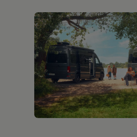
Digitales Bordbuch
Fahrerassistenz- und Sicherheitssysteme
Kontrollleuchten
Kurzfahrprofile und Ölverdünnung
Batterieverordnung
XTL-Dieselkraftstoff
Ersatzteile und Betriebsflüssigkeiten
Original Zubehör und Lifestyle Produkte
myVolkswagen
myVolkswagen Business
Elektrisch & Autonom
Elektro - & Hybridfahrzeuge
Unser Ansatz
Klimafreundlicher Strom
Reichweite & Ladelösungen
Reichweitensimulator
Ladezeitensimulator
Ladelösungen für Privatkunden
Ladelösungen für Gewerbekunden
Wallbox und Ladekabel
Bidirektionales Laden
Förderung & Kosten der Elektrofahrzeuge
Fördermöglichkeiten für Privatkunden
Fördermöglichkeiten für Gewerbekunden
Kostensimulator