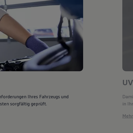
UV
Anforderungen Ihres Fahrzeugs und
Damit
ten sorgfältig geprüft.
in Ih
Mehr