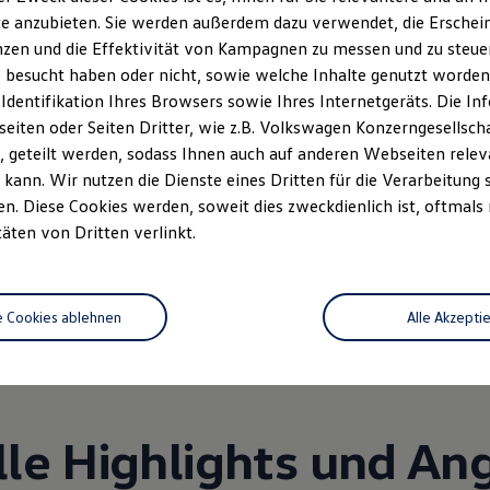
e anzubieten. Sie werden außerdem dazu verwendet, die Erschein
zen und die Effektivität von Kampagnen zu messen und zu steuern
 besucht haben oder nicht, sowie welche Inhalte genutzt worden s
 Identifikation Ihres Browsers sowie Ihres Internetgeräts. Die 
iten oder Seiten Dritter, wie z.B. Volkswagen Konzerngesellsch
 geteilt werden, sodass Ihnen auch auf anderen Webseiten rel
kann. Wir nutzen die Dienste eines Dritten für die Verarbeitung 
. Diese Cookies werden, soweit dies zweckdienlich ist, oftmals
Unsere Leistungen
im Überblic
täten von Dritten verlinkt.
Service
Volkswagen Economy
e Cookies ablehnen
Alle Akzepti
Service
lle Highlights und An