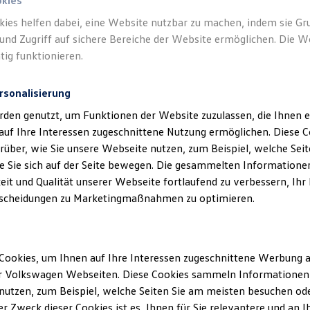
okies
kies helfen dabei, eine Website nutzbar zu machen, indem sie G
Verantwort
und Zugriff auf sichere Bereiche der Website ermöglichen. Die W
Hardenbe
tig funktionieren.
rsonalisierung
rden genutzt, um Funktionen der Website zuzulassen, die Ihnen e
auf Ihre Interessen zugeschnittene Nutzung ermöglichen. Diese
über, wie Sie unsere Webseite nutzen, zum Beispiel, welche Sei
 Sie sich auf der Seite bewegen. Die gesammelten Informationen
eit und Qualität unserer Webseite fortlaufend zu verbessern, Ihr
scheidungen zu Marketingmaßnahmen zu optimieren.
Unsere Abteilungen
Cookies, um Ihnen auf Ihre Interessen zugeschnittene Werbung a
Montag
-
Freitag
08:30
-
18:00
Uhr
r Volkswagen Webseiten. Diese Cookies sammeln Informationen 
Samstag
09:00
-
13:00
Uhr
utzen, zum Beispiel, welche Seiten Sie am meisten besuchen oder
r Zweck dieser Cookies ist es, Ihnen für Sie relevantere und an I