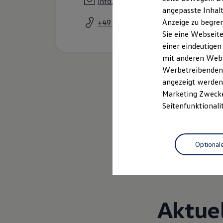
info.vwz@grafhardenberg.de
Kfz-Versicherung für Nutzfahrzeuge
angepasste Inhalt
Restschuldversicherung
Anzeige zu begren
+49 7731 83010
Wartungsverträge
Besitzer & Service
Sie eine Webseite
Reparatur & Service
einer eindeutigen
Sommer-Special
mit anderen Webse
Reparatur, Pflege & Inspektion
Servicetermin anfragen
Werbetreibenden,
Service-Vorteile bei Volkswagen Nutzfahrzeuge
angezeigt werden 
ServicePlus
Marketing Zwecken
Economy Service
Räder & Reifen Service
Seitenfunktionali
Ersatzfahrzeuge
Notdienst und Pannenhilfe
Software, Konnektivität & Apps
California App
Optional
VW Connect für Ihren ID. Buzz
VW Connect für Ihren Transporter/Caravelle
VW Connect für Ihren Amarok
VW Connect für andere Modelle
Connect Pro
Fleet Interface Data
Aktue
Multistop Pathfinder
Übersicht Software Updates
Hilfreiches für Besitzer