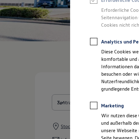
Erforderliche Co
Rettungsdienste
ONE Business ID Vorteile
Erforderliche Coo
Fahrzeugsuche & Marktplatz
Seitennavigation 
Fahrzeugsuche
Cookies nicht rich
Fahrzeuge online kaufen
Digitaler Marktplatz
Kauf & Finanzierung
Analytics und Pe
Online-Fahrzeugbewertung
Aktionen & Angebote
Diese Cookies we
E-Auto-Förderung
Für Privatkunden
komfortable und 
Für Gewerbekunden
Informationen dar
Profi Paket
besuchen oder wie
TopDeal
Gebrauchtwagen
Nutzerfreundlichk
ProfiPartner für Gebrauchtwagen
grundlegende Ent
Zertifizierte Gebrauchtwagen
Finanzierung
Für Privatkunden
Marketing
Für Gewerbekunden
Leasing
Wir nutzen diese 
Für Privatkunden
und außerhalb de
Für Gewerbekunden
Stockholzstraße 17, 78224 Singen
unsere Webseite n
Versicherungen & Garantien
Garantien
Seite bewegen. De