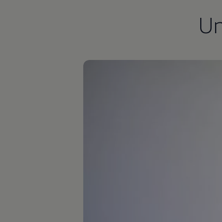
Autonomes Fahren
U
Mehr zum ID. Buzz
Online Beratung
California Welt
California Club
California Magazin & Ratgeber
Vanlife
Ratgeber
Routen & Reisen
California Reisen & Erlebnisse
California App
California Lifestyle & Zubehör
Übernachten im California
Marke
Unternehmen
Karriere
Karriere im Unternehmen
Karriere im Autohaus
Nachhaltigkeit
Kunden
Gesellschaft
Natur
Events
Rückblick VW Bus Festival 2023
75 Jahre Bulli Jubiläum