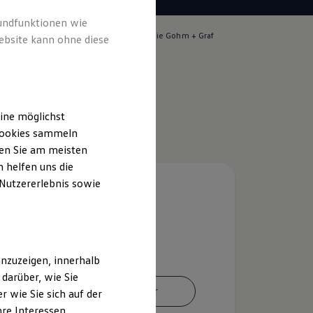
rundfunktionen wie
lich für die Inhalte auf dieser Seite ist die Gohm + Graf
ebsite kann ohne diese
rg GmbH
(
Impressum & Rechtliches
)
ine möglichst
 Cookies sammeln
ten Sie am meisten
 helfen uns die
 Nutzererlebnis sowie
nzuzeigen, innerhalb
darüber, wie Sie
Ansprechpartner
 wie Sie sich auf der
hre Interessen