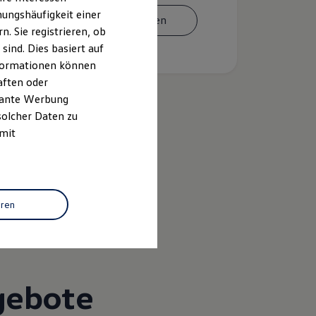
ungshäufigkeit einer
Termin vereinbaren
. Sie registrieren, ob
ind. Dies basiert auf
Informationen können
aften oder
evante Werbung
solcher Daten zu
 mit
k
eren
gebote