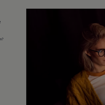
e
in?