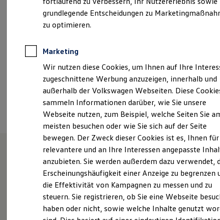
fortlaufend zu verbessern, Ihr Nutzererlebnis sowie
Montag
-
Freitag
08:00
-
17:00
Uhr
Kfz-Versicherung für Nutzfahrzeuge
grundlegende Entscheidungen zu Marketingmaßna
Restschuldversicherung
Samstag
09:00
-
13:00
Uhr
Wartungsverträge
zu optimieren.
Besitzer & Service
Reparatur & Service
+49 9521 92260
Sommer-Special
Marketing
Reparatur, Pflege & Inspektion
Wir nutzen diese Cookies, um Ihnen auf Ihre Intere
Servicetermin anfragen
Ansprechpartner
Service-Vorteile bei Volkswagen Nutzfahrzeuge
zugeschnittene Werbung anzuzeigen, innerhalb und
ServicePlus
außerhalb der Volkswagen Webseiten. Diese Cookie
Economy Service
sammeln Informationen darüber, wie Sie unsere
Termin vereinbaren
Räder & Reifen Service
Ersatzfahrzeuge
Webseite nutzen, zum Beispiel, welche Seiten Sie a
Notdienst und Pannenhilfe
meisten besuchen oder wie Sie sich auf der Seite
Software, Konnektivität & Apps
bewegen. Der Zweck dieser Cookies ist es, Ihnen für
California App
VW Connect für Ihren ID. Buzz
relevantere und an Ihre Interessen angepasste Inhal
VW Connect für Ihren Transporter/Caravelle
anzubieten. Sie werden außerdem dazu verwendet, d
VW Connect für Ihren Amarok
Unsere Leistungen
im
Erscheinungshäufigkeit einer Anzeige zu begrenzen 
VW Connect für andere Modelle
Überblick
Connect Pro
die Effektivität von Kampagnen zu messen und zu
Fleet Interface Data
steuern. Sie registrieren, ob Sie eine Webseite besuc
Multistop Pathfinder
haben oder nicht, sowie welche Inhalte genutzt wo
Übersicht Software Updates
Service
Hilfreiches für Besitzer