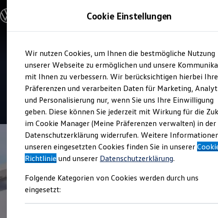
Modelle & Konfigurator
Cookie Einstellungen
Nutzfahrzeuge
Nutzfahrzeugkategorien entdecken
Modelle konfigurieren
Konfiguration laden
Zum
Zum
Modelle vergleichen
Service
Wir nutzen Cookies, um Ihnen die bestmögliche Nutzung
Hauptinhalt
Footer
Vorgängermodelle und Oldtimer
Gelder und Sorg
springen
springen
unserer Webseite zu ermöglichen und unsere Kommunika
Vorgängermodelle
Oldtimer
mit Ihnen zu verbessern. Wir berücksichtigen hierbei Ihr
Nutzfahrzeuge
Bulli Historie
Präferenzen und verarbeiten Daten für Marketing, Analyt
Branchenlösungen & Gewerbekunden
und Personalisierung nur, wenn Sie uns Ihre Einwilligung
Umbaulösungen und Hersteller finden
4.8
|
69 Bewertungen
Auf- und Umbauten entdecken & konfigurieren
geben. Diese können Sie jederzeit mit Wirkung für die Zu
Groß- und Sonderkunden
im Cookie Manager (Meine Präferenzen verwalten) in der
Großkunden
Datenschutzerklärung widerrufen. Weitere Informatione
Kommunen & Behörden
Journalisten
unseren eingesetzten Cookies finden Sie in unserer
Cooki
Sportvereine
Richtlinie
und unserer
Datenschutzerklärung
.
Branchenlösungen
Bau & Handwerk
Folgende Kategorien von Cookies werden durch uns
Gewerbliche Personenbeförderung
Service & mobile Werkstätten
eingesetzt:
Kurier, Logistik & Handel
Kühlfahrzeuge
Feuerwehr