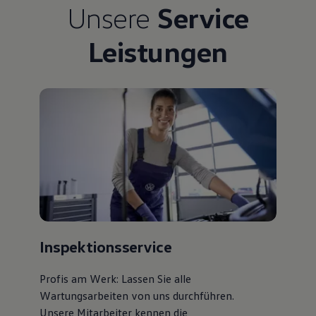
Unsere
Service
Bulli Magazin
Fahrzeugabholung ab Werk
Uptime
Leistungen
Inspektionsservice
Profis am Werk: Lassen Sie alle
Wartungsarbeiten von uns durchführen.
Unsere Mitarbeiter kennen die