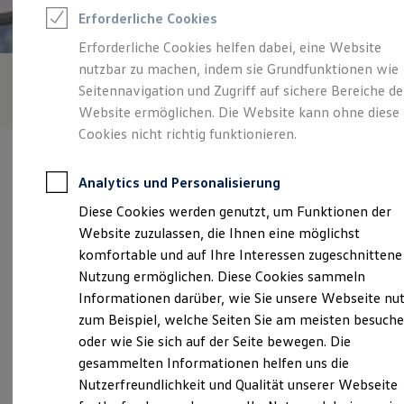
Rettungsdienste
Erforderliche Cookies
ONE Business ID Vorteile
Fahrzeugsuche & Marktplatz
Erforderliche Cookies helfen dabei, eine Website
Fahrzeugsuche
nutzbar zu machen, indem sie Grundfunktionen wie
Fahrzeuge online kaufen
Digitaler Marktplatz
Seitennavigation und Zugriff auf sichere Bereiche de
Kauf & Finanzierung
Website ermöglichen. Die Website kann ohne diese
Online-Fahrzeugbewertung
Cookies nicht richtig funktionieren.
Aktionen & Angebote
E-Auto-Förderung
Für Privatkunden
Analytics und Personalisierung
Für Gewerbekunden
Profi Paket
Diese Cookies werden genutzt, um Funktionen der
TopDeal
Verantwortlich für die Inhalte auf dieser Seite ist die Gelder - Sorg
Website zuzulassen, die Ihnen eine möglichst
Gebrauchtwagen
GmbH - Co. KG
(
Impressum & Rechtliches
)
ProfiPartner für Gebrauchtwagen
komfortable und auf Ihre Interessen zugeschnittene
Zertifizierte Gebrauchtwagen
Nutzung ermöglichen. Diese Cookies sammeln
Finanzierung
Informationen darüber, wie Sie unsere Webseite nu
Für Privatkunden
Unsere 
Für Gewerbekunden
zum Beispiel, welche Seiten Sie am meisten besuch
Leasing
oder wie Sie sich auf der Seite bewegen. Die
Für Privatkunden
gesammelten Informationen helfen uns die
Für Gewerbekunden
Siemensstraße 9, 97437 Haßfurt
Versicherungen & Garantien
Nutzerfreundlichkeit und Qualität unserer Webseite
Garantien