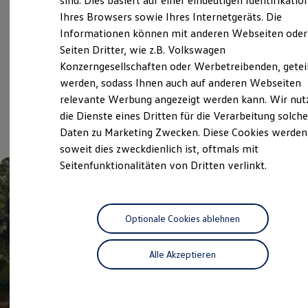
sind. Dies basiert auf einer eindeutigen Identifikatio
Digitales Bordbuch
Volkswagen Economy
Ihres Browsers sowie Ihres Internetgeräts. Die
Fahrerassistenz- und Sicherheitssysteme
Service
Informationen können mit anderen Webseiten oder
Kontrollleuchten
Kurzfahrprofile und Ölverdünnung
Seiten Dritter, wie z.B. Volkswagen
Batterieverordnung
Konzerngesellschaften oder Werbetreibenden, getei
XTL-Dieselkraftstoff
Aktuelle Highlights
werden, sodass Ihnen auch auf anderen Webseiten
Ersatzteile und Betriebsflüssigkeiten
Original Zubehör und Lifestyle Produkte
relevante Werbung angezeigt werden kann. Wir nut
myVolkswagen
und Angebote
die Dienste eines Dritten für die Verarbeitung solche
myVolkswagen Business
Daten zu Marketing Zwecken. Diese Cookies werden
Elektrisch & Autonom
Elektro - & Hybridfahrzeuge
soweit dies zweckdienlich ist, oftmals mit
Unser Ansatz
Seitenfunktionalitäten von Dritten verlinkt.
Klimafreundlicher Strom
Reichweite & Ladelösungen
Reichweitensimulator
Ladezeitensimulator
Ladelösungen für Privatkunden
Optionale Cookies ablehnen
Ladelösungen für Gewerbekunden
Wallbox und Ladekabel
Alle Akzeptieren
Bidirektionales Laden
Förderung & Kosten der Elektrofahrzeuge
Fördermöglichkeiten für Privatkunden
Fördermöglichkeiten für Gewerbekunden
Kostensimulator