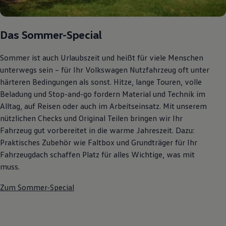
Autonomes Fahren
Mehr zum ID. Buzz
Online Beratung
Das Sommer-Special
California Welt
California Club
California Magazin & Ratgeber
Sommer ist auch Urlaubszeit und heißt für viele Menschen
Vanlife
unterwegs sein – für Ihr Volkswagen Nutzfahrzeug oft unter
Ratgeber
Routen & Reisen
härteren Bedingungen als sonst. Hitze, lange Touren, volle
California Reisen & Erlebnisse
Beladung und Stop-and-go fordern Material und Technik im
California App
Alltag, auf Reisen oder auch im Arbeitseinsatz. Mit unserem
California Lifestyle & Zubehör
Übernachten im California
nützlichen Checks und Original Teilen bringen wir Ihr
Marke
Fahrzeug gut vorbereitet in die warme Jahreszeit. Dazu:
Unternehmen
Praktisches Zubehör wie Faltbox und Grundträger für Ihr
Karriere
Karriere im Unternehmen
Fahrzeugdach schaffen Platz für alles Wichtige, was mit
Karriere im Autohaus
muss.
Nachhaltigkeit
Kunden
Zum Sommer-Special
Gesellschaft
Natur
Events
Rückblick VW Bus Festival 2023
75 Jahre Bulli Jubiläum