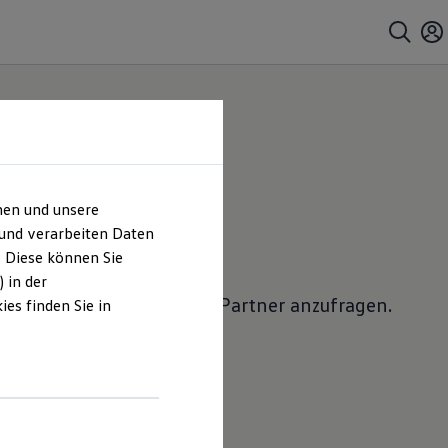
hen und unsere
 anfragen
 und verarbeiten Daten
. Diese können Sie
 in der
lkswagen
Nutzfahrzeuge
Partner anzufragen.
es finden Sie in