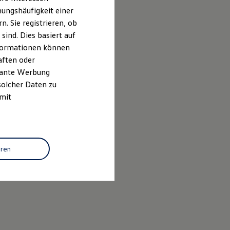
ungshäufigkeit einer
. Sie registrieren, ob
ind. Dies basiert auf
Informationen können
aften oder
evante Werbung
solcher Daten zu
 mit
eren