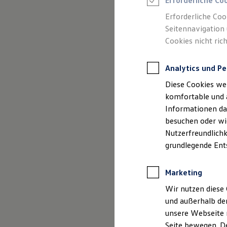
Erforderliche Co
Feuerwehr
Rettungsdienste
Erforderliche Coo
ONE Business ID Vorteile
Seitennavigation 
Fahrzeugsuche & Marktplatz
Cookies nicht rich
Fahrzeugsuche
Fahrzeuge online kaufen
Digitaler Marktplatz
Analytics und Pe
Kauf & Finanzierung
Online-Fahrzeugbewertung
Diese Cookies we
Aktionen & Angebote
E-Auto-Förderung
komfortable und 
Für Privatkunden
Informationen dar
Für Gewerbekunden
besuchen oder wie
Profi Paket
TopDeal
Nutzerfreundlichk
Gebrauchtwagen
grundlegende Ent
ProfiPartner für Gebrauchtwagen
Zertifizierte Gebrauchtwagen
Finanzierung
Marketing
Für Privatkunden
Für Gewerbekunden
Wir nutzen diese 
Leasing
und außerhalb de
Für Privatkunden
unsere Webseite n
Für Gewerbekunden
Versicherungen & Garantien
Seite bewegen. De