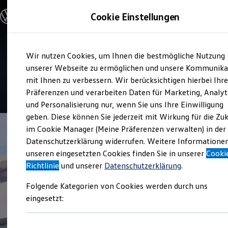
Modelle & Konfigurator
Cookie Einstellungen
Nutzfahrzeuge
Nutzfahrzeugkategorien entdecken
Modelle konfigurieren
Konfiguration laden
Zum
Zum
Modelle vergleichen
Service
Wir nutzen Cookies, um Ihnen die bestmögliche Nutzung
Hauptinhalt
Footer
Vorgängermodelle und Oldtimer
G und S Automobile
springen
springen
unserer Webseite zu ermöglichen und unsere Kommunika
Vorgängermodelle
Oldtimer
mit Ihnen zu verbessern. Wir berücksichtigen hierbei Ihr
Bulli Historie
4.7
|
54 Bewertungen
Präferenzen und verarbeiten Daten für Marketing, Analyt
Branchenlösungen & Gewerbekunden
und Personalisierung nur, wenn Sie uns Ihre Einwilligung
Umbaulösungen und Hersteller finden
Auf- und Umbauten entdecken & konfigurieren
geben. Diese können Sie jederzeit mit Wirkung für die Zu
Groß- und Sonderkunden
im Cookie Manager (Meine Präferenzen verwalten) in der
Großkunden
Datenschutzerklärung widerrufen. Weitere Informatione
Kommunen & Behörden
Journalisten
unseren eingesetzten Cookies finden Sie in unserer
Cooki
Sportvereine
Richtlinie
und unserer
Datenschutzerklärung
.
Branchenlösungen
Bau & Handwerk
Folgende Kategorien von Cookies werden durch uns
Gewerbliche Personenbeförderung
Service & mobile Werkstätten
eingesetzt:
Kurier, Logistik & Handel
Kühlfahrzeuge
Feuerwehr