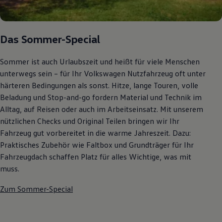
Autonomes Fahren
Mehr zum ID. Buzz
Online Beratung
California Welt
Das Sommer-Special
California Club
California Magazin & Ratgeber
Vanlife
Sommer ist auch Urlaubszeit und heißt für viele Menschen
Ratgeber
unterwegs sein – für Ihr Volkswagen Nutzfahrzeug oft unter
Routen & Reisen
härteren Bedingungen als sonst. Hitze, lange Touren, volle
California Reisen & Erlebnisse
California App
Beladung und Stop-and-go fordern Material und Technik im
California Lifestyle & Zubehör
Alltag, auf Reisen oder auch im Arbeitseinsatz. Mit unserem
Übernachten im California
nützlichen Checks und Original Teilen bringen wir Ihr
Marke
Unternehmen
Fahrzeug gut vorbereitet in die warme Jahreszeit. Dazu:
Karriere
Praktisches Zubehör wie Faltbox und Grundträger für Ihr
Karriere im Unternehmen
Fahrzeugdach schaffen Platz für alles Wichtige, was mit
Karriere im Autohaus
Nachhaltigkeit
muss.
Kunden
Gesellschaft
Zum Sommer-Special
Natur
Events
Rückblick VW Bus Festival 2023
75 Jahre Bulli Jubiläum