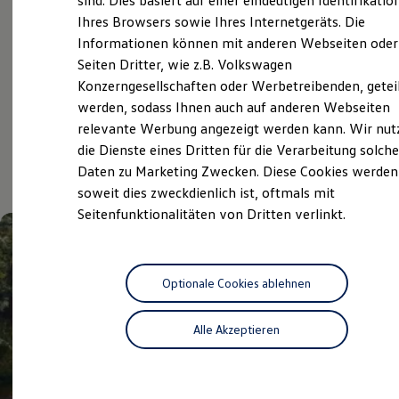
sind. Dies basiert auf einer eindeutigen Identifikatio
Digitales Bordbuch
Ihres Browsers sowie Ihres Internetgeräts. Die
Volkswagen Economy
Fahrerassistenz- und Sicherheitssysteme
Informationen können mit anderen Webseiten oder
Kontrollleuchten
Service
Kurzfahrprofile und Ölverdünnung
Seiten Dritter, wie z.B. Volkswagen
Batterieverordnung
Konzerngesellschaften oder Werbetreibenden, getei
XTL-Dieselkraftstoff
werden, sodass Ihnen auch auf anderen Webseiten
Ersatzteile und Betriebsflüssigkeiten
Aktuelle Highlights
Original Zubehör und Lifestyle Produkte
relevante Werbung angezeigt werden kann. Wir nut
myVolkswagen
die Dienste eines Dritten für die Verarbeitung solche
myVolkswagen Business
und Angebote
Daten zu Marketing Zwecken. Diese Cookies werden
Elektrisch & Autonom
Elektro - & Hybridfahrzeuge
soweit dies zweckdienlich ist, oftmals mit
Unser Ansatz
Seitenfunktionalitäten von Dritten verlinkt.
Klimafreundlicher Strom
Reichweite & Ladelösungen
Reichweitensimulator
Ladezeitensimulator
Ladelösungen für Privatkunden
Optionale Cookies ablehnen
Ladelösungen für Gewerbekunden
Wallbox und Ladekabel
Alle Akzeptieren
Bidirektionales Laden
Förderung & Kosten der Elektrofahrzeuge
Fördermöglichkeiten für Privatkunden
Fördermöglichkeiten für Gewerbekunden
Kostensimulator