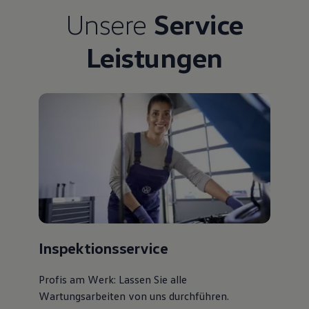
Bulli Magazin
Unsere
Service
Fahrzeugabholung ab Werk
Uptime
Leistungen
Inspektionsservice
Profis am Werk: Lassen Sie alle
Wartungsarbeiten von uns durchführen.