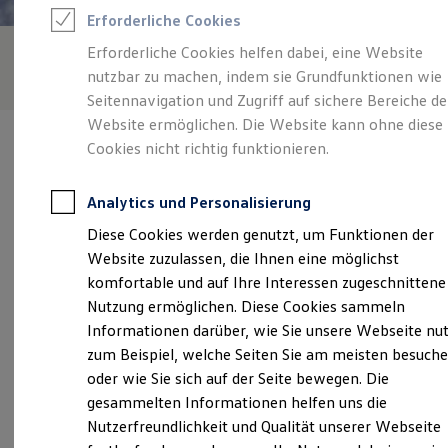
Rettungsdienste
Erforderliche Cookies
ONE Business ID Vorteile
Fahrzeugsuche & Marktplatz
Erforderliche Cookies helfen dabei, eine Website
Fahrzeugsuche
nutzbar zu machen, indem sie Grundfunktionen wie
Fahrzeuge online kaufen
Digitaler Marktplatz
Seitennavigation und Zugriff auf sichere Bereiche de
Kauf & Finanzierung
Website ermöglichen. Die Website kann ohne diese
Online-Fahrzeugbewertung
Cookies nicht richtig funktionieren.
Aktionen & Angebote
E-Auto-Förderung
Für Privatkunden
Analytics und Personalisierung
Für Gewerbekunden
Verantwortlich für die Inhalte auf dieser Seite ist die G - S
Profi Paket
Diese Cookies werden genutzt, um Funktionen der
Automobile GmbH
(
Impressum & Rechtliches
)
TopDeal
Website zuzulassen, die Ihnen eine möglichst
Gebrauchtwagen
ProfiPartner für Gebrauchtwagen
komfortable und auf Ihre Interessen zugeschnittene
Zertifizierte Gebrauchtwagen
Unsere 
Nutzung ermöglichen. Diese Cookies sammeln
Finanzierung
Informationen darüber, wie Sie unsere Webseite nu
Für Privatkunden
Für Gewerbekunden
zum Beispiel, welche Seiten Sie am meisten besuch
Leasing
Grünewaldstraße 2, 96215 Lichtenfels
oder wie Sie sich auf der Seite bewegen. Die
Für Privatkunden
gesammelten Informationen helfen uns die
Für Gewerbekunden
Montag
-
Freitag
07:00
-
18:00
Uhr
Versicherungen & Garantien
Nutzerfreundlichkeit und Qualität unserer Webseite
Garantien