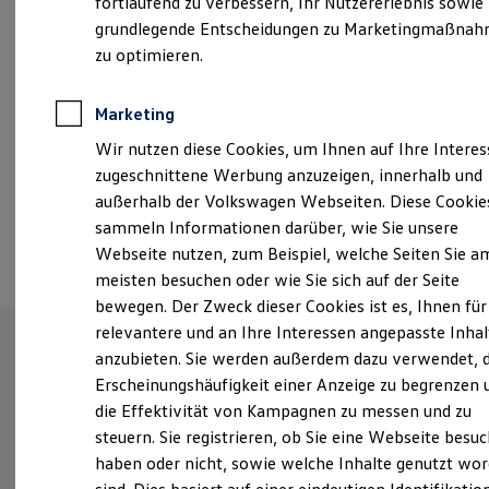
fortlaufend zu verbessern, Ihr Nutzererlebnis sowie
Samstag
07:30
-
12:00
Uhr
Kfz-Versicherung für Nutzfahrzeuge
grundlegende Entscheidungen zu Marketingmaßna
Restschuldversicherung
Wartungsverträge
zu optimieren.
info-lichtenfels@gelderundsorg.de
Besitzer & Service
Reparatur & Service
+49 9571 755350
Sommer-Special
Marketing
Reparatur, Pflege & Inspektion
Wir nutzen diese Cookies, um Ihnen auf Ihre Intere
Servicetermin anfragen
Service-Vorteile bei Volkswagen Nutzfahrzeuge
Ansprechpartner
zugeschnittene Werbung anzuzeigen, innerhalb und
ServicePlus
außerhalb der Volkswagen Webseiten. Diese Cookie
Economy Service
sammeln Informationen darüber, wie Sie unsere
Räder & Reifen Service
Termin vereinbaren
Ersatzfahrzeuge
Webseite nutzen, zum Beispiel, welche Seiten Sie a
Notdienst und Pannenhilfe
meisten besuchen oder wie Sie sich auf der Seite
Software, Konnektivität & Apps
bewegen. Der Zweck dieser Cookies ist es, Ihnen für
California App
VW Connect für Ihren ID. Buzz
relevantere und an Ihre Interessen angepasste Inhal
VW Connect für Ihren Transporter/Caravelle
anzubieten. Sie werden außerdem dazu verwendet, d
VW Connect für Ihren Amarok
Unsere Leistungen
im
Erscheinungshäufigkeit einer Anzeige zu begrenzen 
VW Connect für andere Modelle
Connect Pro
die Effektivität von Kampagnen zu messen und zu
Überblick
Fleet Interface Data
steuern. Sie registrieren, ob Sie eine Webseite besuc
Multistop Pathfinder
haben oder nicht, sowie welche Inhalte genutzt wo
Übersicht Software Updates
Service
Hilfreiches für Besitzer