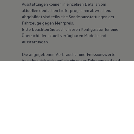
Ausstattungen können in einzelnen Details vom
aktuellen deutschen Lieferprogramm abweichen.
Abgebildet sind teilweise Sonderausstattungen der
Fahrzeuge gegen Mehrpreis.
Bitte beachten Sie auch unseren Konfigurator für eine
Übersicht der aktuell verfügbaren Modelle und
Ausstattungen.
Die angegebenen Verbrauchs- und Emissionswerte
beziehen sich nicht auf ein einzelnes Fahrzeug und sind
nicht Bestandteil des Angebots, sondern dienen allein
Vergleichszwecken zwischen den verschiedenen
Fahrzeugtypen. Zusatzausstattungen und Zubehör
(Anbauteile, Reifenformat usw.) können relevante
Fahrzeugparameter, wie
z. B.
Gewicht, Rollwiderstand
und Aerodynamik verändern und neben Witterungs-
und Verkehrsbedingungen sowie dem individuellen
Fahrverhalten den Kraftstoffverbrauch, den
Stromverbrauch, die CO₂-Emissionen und die
Fahrleistungswerte eines Fahrzeugs beeinflussen.