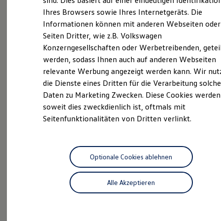
sind. Dies basiert auf einer eindeutigen Identifikatio
Digitales Bordbuch
Ihres Browsers sowie Ihres Internetgeräts. Die
Unsere
Service
Fahrerassistenz- und Sicherheitssysteme
Informationen können mit anderen Webseiten oder
Kontrollleuchten
Kurzfahrprofile und Ölverdünnung
Seiten Dritter, wie z.B. Volkswagen
Leistungen
Batterieverordnung
Konzerngesellschaften oder Werbetreibenden, getei
XTL-Dieselkraftstoff
werden, sodass Ihnen auch auf anderen Webseiten
Ersatzteile und Betriebsflüssigkeiten
Original Zubehör und Lifestyle Produkte
relevante Werbung angezeigt werden kann. Wir nut
myVolkswagen
die Dienste eines Dritten für die Verarbeitung solche
myVolkswagen Business
Daten zu Marketing Zwecken. Diese Cookies werden
Elektrisch & Autonom
Elektro - & Hybridfahrzeuge
soweit dies zweckdienlich ist, oftmals mit
Unser Ansatz
Seitenfunktionalitäten von Dritten verlinkt.
Klimafreundlicher Strom
Reichweite & Ladelösungen
Reichweitensimulator
Ladezeitensimulator
Ladelösungen für Privatkunden
Optionale Cookies ablehnen
Ladelösungen für Gewerbekunden
Wallbox und Ladekabel
Inspektionsservice
Alle Akzeptieren
Bidirektionales Laden
Förderung & Kosten der Elektrofahrzeuge
Fördermöglichkeiten für Privatkunden
Profis am Werk: Lassen Sie alle
Fördermöglichkeiten für Gewerbekunden
Wartungsarbeiten von uns durchführen.
Kostensimulator