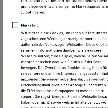
fortlaufend zu verbessern, Ihr Nutzererlebnis sowie
Samstag
09:00
-
13:00
Uhr
Kfz-Versicherung für Nutzfahrzeuge
grundlegende Entscheidungen zu Marketingmaßna
Restschuldversicherung
Wartungsverträge
zu optimieren.
+49 5141 709580
Besitzer & Service
Reparatur & Service
Sommer-Special
Marketing
Ansprechpartner
Reparatur, Pflege & Inspektion
Wir nutzen diese Cookies, um Ihnen auf Ihre Intere
Servicetermin anfragen
Service-Vorteile bei Volkswagen Nutzfahrzeuge
zugeschnittene Werbung anzuzeigen, innerhalb und
ServicePlus
Termin vereinbaren
außerhalb der Volkswagen Webseiten. Diese Cookie
Economy Service
sammeln Informationen darüber, wie Sie unsere
Räder & Reifen Service
Ersatzfahrzeuge
Webseite nutzen, zum Beispiel, welche Seiten Sie a
Notdienst und Pannenhilfe
meisten besuchen oder wie Sie sich auf der Seite
Software, Konnektivität & Apps
bewegen. Der Zweck dieser Cookies ist es, Ihnen für
California App
VW Connect für Ihren ID. Buzz
Unsere Leistungen
im
relevantere und an Ihre Interessen angepasste Inhal
VW Connect für Ihren Transporter/Caravelle
anzubieten. Sie werden außerdem dazu verwendet, d
VW Connect für Ihren Amarok
Überblick
Erscheinungshäufigkeit einer Anzeige zu begrenzen 
VW Connect für andere Modelle
Connect Pro
die Effektivität von Kampagnen zu messen und zu
Fleet Interface Data
Service
steuern. Sie registrieren, ob Sie eine Webseite besuc
Multistop Pathfinder
haben oder nicht, sowie welche Inhalte genutzt wo
Übersicht Software Updates
Hilfreiches für Besitzer