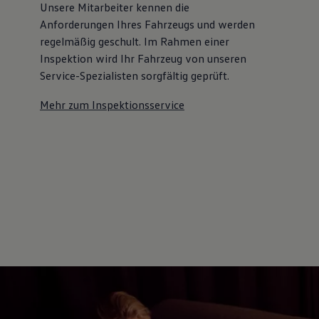
Unsere Mitarbeiter kennen die
Autonomes Fahren
Mehr zum ID. Buzz
Anforderungen Ihres Fahrzeugs und werden
Online Beratung
regelmäßig geschult. Im Rahmen einer
California Welt
Inspektion wird Ihr Fahrzeug von unseren
California Club
California Magazin & Ratgeber
Service-Spezialisten sorgfältig geprüft.
Vanlife
Ratgeber
Mehr zum Inspektionsservice
Routen & Reisen
California Reisen & Erlebnisse
California App
California Lifestyle & Zubehör
Übernachten im California
Marke
Unternehmen
Karriere
Karriere im Unternehmen
Karriere im Autohaus
Nachhaltigkeit
Kunden
Gesellschaft
Natur
Events
Rückblick VW Bus Festival 2023
75 Jahre Bulli Jubiläum