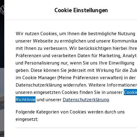
Modelle & Konfigurator
Cookie Einstellungen
Nutzfahrzeuge
Nutzfahrzeugkategorien entdecken
Modelle konfigurieren
Konfiguration laden
Zum
Zum
Modelle vergleichen
Service
Wir nutzen Cookies, um Ihnen die bestmögliche Nutzung
Hauptinhalt
Footer
Vorgängermodelle und Oldtimer
Fritz Thomas Automobile
springen
springen
unserer Webseite zu ermöglichen und unsere Kommunika
Vorgängermodelle
Oldtimer
mit Ihnen zu verbessern. Wir berücksichtigen hierbei Ihr
Bulli Historie
4.8
|
42 Bewertungen
Präferenzen und verarbeiten Daten für Marketing, Analyt
Branchenlösungen & Gewerbekunden
und Personalisierung nur, wenn Sie uns Ihre Einwilligung
Umbaulösungen und Hersteller finden
Auf- und Umbauten entdecken & konfigurieren
geben. Diese können Sie jederzeit mit Wirkung für die Zu
Groß- und Sonderkunden
im Cookie Manager (Meine Präferenzen verwalten) in der
Großkunden
Datenschutzerklärung widerrufen. Weitere Informatione
Kommunen & Behörden
Journalisten
unseren eingesetzten Cookies finden Sie in unserer
Cooki
Sportvereine
Richtlinie
und unserer
Datenschutzerklärung
.
Branchenlösungen
Bau & Handwerk
Folgende Kategorien von Cookies werden durch uns
Gewerbliche Personenbeförderung
Service & mobile Werkstätten
eingesetzt:
Kurier, Logistik & Handel
Kühlfahrzeuge
Feuerwehr