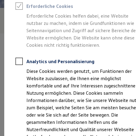
Rettungsdienste
Erforderliche Cookies
ONE Business ID Vorteile
Fahrzeugsuche & Marktplatz
Erforderliche Cookies helfen dabei, eine Website
Fahrzeugsuche
nutzbar zu machen, indem sie Grundfunktionen wie
Fahrzeuge online kaufen
Digitaler Marktplatz
Seitennavigation und Zugriff auf sichere Bereiche de
Kauf & Finanzierung
Website ermöglichen. Die Website kann ohne diese
Online-Fahrzeugbewertung
Cookies nicht richtig funktionieren.
Aktionen & Angebote
E-Auto-Förderung
Für Privatkunden
Analytics und Personalisierung
Für Gewerbekunden
Verantwortlich für die Inhalte auf dieser Seite ist die Fritz Thomas
Profi Paket
Diese Cookies werden genutzt, um Funktionen der
GmbH - Co.KG Automobile
(
Impressum & Rechtliches
)
TopDeal
Website zuzulassen, die Ihnen eine möglichst
Gebrauchtwagen
ProfiPartner für Gebrauchtwagen
komfortable und auf Ihre Interessen zugeschnittene
Zertifizierte Gebrauchtwagen
Unsere 
Nutzung ermöglichen. Diese Cookies sammeln
Finanzierung
Informationen darüber, wie Sie unsere Webseite nu
Für Privatkunden
Für Gewerbekunden
zum Beispiel, welche Seiten Sie am meisten besuch
Leasing
Lachtehäuser Straße 13 - 15, 29223 Celle
oder wie Sie sich auf der Seite bewegen. Die
Für Privatkunden
gesammelten Informationen helfen uns die
Für Gewerbekunden
Montag
-
Freitag
07:30
-
18:00
Uhr
Versicherungen & Garantien
Nutzerfreundlichkeit und Qualität unserer Webseite
Garantien