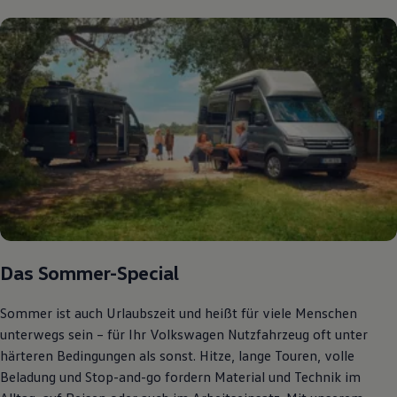
Autonomes Fahren
Mehr zum ID. Buzz
Online Beratung
California Welt
California Club
California Magazin & Ratgeber
Vanlife
Ratgeber
Routen & Reisen
California Reisen & Erlebnisse
California App
California Lifestyle & Zubehör
Übernachten im California
Marke
Unternehmen
Karriere
Karriere im Unternehmen
Das Sommer-Special
Karriere im Autohaus
Nachhaltigkeit
Sommer ist auch Urlaubszeit und heißt für viele Menschen
Kunden
Gesellschaft
unterwegs sein – für Ihr Volkswagen Nutzfahrzeug oft unter
Natur
härteren Bedingungen als sonst. Hitze, lange Touren, volle
Events
Beladung und Stop-and-go fordern Material und Technik im
Rückblick VW Bus Festival 2023
75 Jahre Bulli Jubiläum