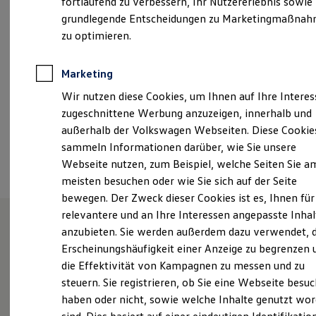
fortlaufend zu verbessern, Ihr Nutzererlebnis sowie
Samstag
08:00
-
12:00
Uhr
Kfz-Versicherung für Nutzfahrzeuge
grundlegende Entscheidungen zu Marketingmaßna
Restschuldversicherung
Wartungsverträge
zu optimieren.
info@eskildsen.sh
Besitzer & Service
Reparatur & Service
+49 4851 95920
Sommer-Special
Marketing
Reparatur, Pflege & Inspektion
Wir nutzen diese Cookies, um Ihnen auf Ihre Intere
Servicetermin anfragen
Service-Vorteile bei Volkswagen Nutzfahrzeuge
Ansprechpartner
zugeschnittene Werbung anzuzeigen, innerhalb und
ServicePlus
außerhalb der Volkswagen Webseiten. Diese Cookie
Economy Service
sammeln Informationen darüber, wie Sie unsere
Räder & Reifen Service
Termin vereinbaren
Ersatzfahrzeuge
Webseite nutzen, zum Beispiel, welche Seiten Sie a
Notdienst und Pannenhilfe
meisten besuchen oder wie Sie sich auf der Seite
Software, Konnektivität & Apps
bewegen. Der Zweck dieser Cookies ist es, Ihnen für
California App
VW Connect für Ihren ID. Buzz
relevantere und an Ihre Interessen angepasste Inhal
VW Connect für Ihren Transporter/Caravelle
anzubieten. Sie werden außerdem dazu verwendet, d
VW Connect für Ihren Amarok
"Weil starke Leistung Laune
Erscheinungshäufigkeit einer Anzeige zu begrenzen 
VW Connect für andere Modelle
Connect Pro
die Effektivität von Kampagnen zu messen und zu
macht."
Fleet Interface Data
steuern. Sie registrieren, ob Sie eine Webseite besuc
Multistop Pathfinder
haben oder nicht, sowie welche Inhalte genutzt wo
Übersicht Software Updates
Hilfreiches für Besitzer