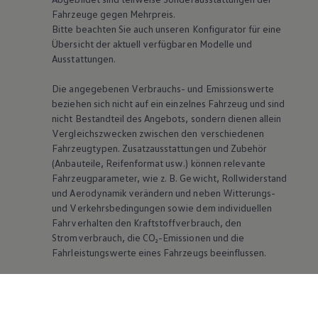
Fahrzeuge gegen Mehrpreis.
Bitte beachten Sie auch unseren Konfigurator für eine
Übersicht der aktuell verfügbaren Modelle und
Ausstattungen.
Die angegebenen Verbrauchs- und Emissionswerte
beziehen sich nicht auf ein einzelnes Fahrzeug und sind
nicht Bestandteil des Angebots, sondern dienen allein
Vergleichszwecken zwischen den verschiedenen
Fahrzeugtypen. Zusatzausstattungen und Zubehör
(Anbauteile, Reifenformat usw.) können relevante
Fahrzeugparameter, wie
z. B.
Gewicht, Rollwiderstand
und Aerodynamik verändern und neben Witterungs-
und Verkehrsbedingungen sowie dem individuellen
Fahrverhalten den Kraftstoffverbrauch, den
Stromverbrauch, die CO₂-Emissionen und die
Fahrleistungswerte eines Fahrzeugs beeinflussen.
Weitere Informationen zum offiziellen
Kraftstoffverbrauch und den offiziellen spezifischen
CO₂-Emissionen neuer Personenkraftwagen können