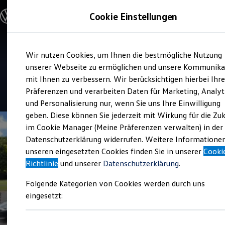
Modelle & Konfigurator
Cookie Einstellungen
Nutzfahrzeuge
Nutzfahrzeugkategorien entdecken
Modelle konfigurieren
Konfiguration laden
Zum
Zum
Modelle vergleichen
Service
Wir nutzen Cookies, um Ihnen die bestmögliche Nutzung
Hauptinhalt
Footer
Vorgängermodelle und Oldtimer
Eskildsen Nutzfahrzeuge
springen
springen
unserer Webseite zu ermöglichen und unsere Kommunika
Vorgängermodelle
Oldtimer
mit Ihnen zu verbessern. Wir berücksichtigen hierbei Ihr
Bulli Historie
4.5
|
15 Bewertungen
Präferenzen und verarbeiten Daten für Marketing, Analyt
Branchenlösungen & Gewerbekunden
und Personalisierung nur, wenn Sie uns Ihre Einwilligung
Umbaulösungen und Hersteller finden
Auf- und Umbauten entdecken & konfigurieren
geben. Diese können Sie jederzeit mit Wirkung für die Zu
Groß- und Sonderkunden
im Cookie Manager (Meine Präferenzen verwalten) in der
Großkunden
Datenschutzerklärung widerrufen. Weitere Informatione
Kommunen & Behörden
Journalisten
unseren eingesetzten Cookies finden Sie in unserer
Cooki
Sportvereine
Richtlinie
und unserer
Datenschutzerklärung
.
Branchenlösungen
Bau & Handwerk
Folgende Kategorien von Cookies werden durch uns
Gewerbliche Personenbeförderung
Service & mobile Werkstätten
eingesetzt:
Kurier, Logistik & Handel
Kühlfahrzeuge
Feuerwehr