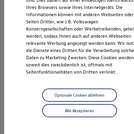
sind. Dies basiert auf einer eindeutigen Identifikatio
Wir sind ein Familienunternehmen und vertreten die
Digitales Bordbuch
Ihres Browsers sowie Ihres Internetgeräts. Die
Fahrerassistenz- und Sicherheitssysteme
Marken Volkswagen und Volkswagen Nutzfahrzeuge
Informationen können mit anderen Webseiten oder
Kontrollleuchten
in Steinburg und Dithmarschen. Lernen Sie hier unser
Kurzfahrprofile und Ölverdünnung
Seiten Dritter, wie z.B. Volkswagen
Unternehmen und unsere Mitarbeiter kennen.
Batterieverordnung
Konzerngesellschaften oder Werbetreibenden, getei
XTL-Dieselkraftstoff
Außerdem präsentieren wir Ihnen unsere Leistungen
werden, sodass Ihnen auch auf anderen Webseiten
Ersatzteile und Betriebsflüssigkeiten
und unsere aktuelle Angebote. Kontaktieren Sie uns –
Original Zubehör und Lifestyle Produkte
relevante Werbung angezeigt werden kann. Wir nut
wir freuen uns auf Ihren Anruf oder Ihren Besuch in
myVolkswagen
die Dienste eines Dritten für die Verarbeitung solche
myVolkswagen Business
Itzehoe, Marne oder Brunsbüttel.
Daten zu Marketing Zwecken. Diese Cookies werden
Elektrisch & Autonom
Elektro - & Hybridfahrzeuge
soweit dies zweckdienlich ist, oftmals mit
Unser Ansatz
Das sind unsere Leistungen
Seitenfunktionalitäten von Dritten verlinkt.
Klimafreundlicher Strom
Reichweite & Ladelösungen
Service
Reichweitensimulator
Ladezeitensimulator
Ladelösungen für Privatkunden
Optionale Cookies ablehnen
Ladelösungen für Gewerbekunden
Wallbox und Ladekabel
Aktuelle Highlights
Alle Akzeptieren
Bidirektionales Laden
Förderung & Kosten der Elektrofahrzeuge
und Angebote
Fördermöglichkeiten für Privatkunden
Fördermöglichkeiten für Gewerbekunden
Kostensimulator