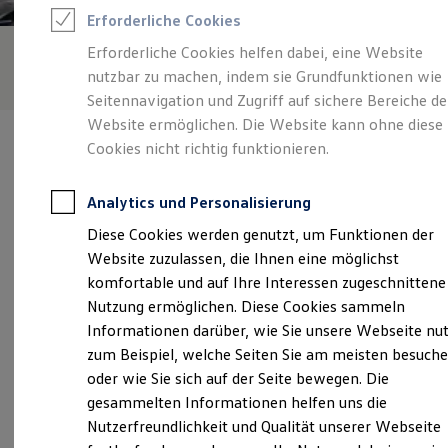
Rettungsdienste
Erforderliche Cookies
ONE Business ID Vorteile
Fahrzeugsuche & Marktplatz
Erforderliche Cookies helfen dabei, eine Website
Fahrzeugsuche
nutzbar zu machen, indem sie Grundfunktionen wie
Fahrzeuge online kaufen
Digitaler Marktplatz
Seitennavigation und Zugriff auf sichere Bereiche de
Kauf & Finanzierung
Website ermöglichen. Die Website kann ohne diese
Online-Fahrzeugbewertung
Cookies nicht richtig funktionieren.
Aktionen & Angebote
E-Auto-Förderung
Für Privatkunden
Analytics und Personalisierung
Für Gewerbekunden
Verantwortlich für die Inhalte auf dieser Seite ist die Eskildsen
Profi Paket
Diese Cookies werden genutzt, um Funktionen der
GmbH - Co. KG
(
Impressum & Rechtliches
)
TopDeal
Website zuzulassen, die Ihnen eine möglichst
Gebrauchtwagen
ProfiPartner für Gebrauchtwagen
komfortable und auf Ihre Interessen zugeschnittene
Zertifizierte Gebrauchtwagen
Unsere 
Nutzung ermöglichen. Diese Cookies sammeln
Finanzierung
Informationen darüber, wie Sie unsere Webseite nu
Für Privatkunden
Für Gewerbekunden
zum Beispiel, welche Seiten Sie am meisten besuch
Leasing
Feldstraße 33 - 35, 25709 Marne
oder wie Sie sich auf der Seite bewegen. Die
Für Privatkunden
gesammelten Informationen helfen uns die
Für Gewerbekunden
Montag
-
Freitag
08:00
-
17:00
Uhr
Versicherungen & Garantien
Nutzerfreundlichkeit und Qualität unserer Webseite
Garantien