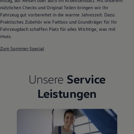
Alltag, auf Reisen oder auch im Arbeitseinsatz. Mit unserem
Bulli Magazin
nützlichen Checks und Original Teilen bringen wir Ihr
Fahrzeugabholung ab Werk
Fahrzeug gut vorbereitet in die warme Jahreszeit. Dazu:
Uptime
Praktisches Zubehör wie Faltbox und Grundträger für Ihr
Fahrzeugdach schaffen Platz für alles Wichtige, was mit
muss.
Zum Sommer-Special
Unsere
Service
Leistungen