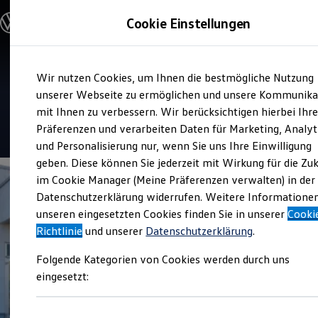
Modelle & Konfigurator
Cookie Einstellungen
Nutzfahrzeuge
Nutzfahrzeugkategorien entdecken
Modelle konfigurieren
Konfiguration laden
Zum
Zum
Modelle vergleichen
Service
Wir nutzen Cookies, um Ihnen die bestmögliche Nutzung
Hauptinhalt
Footer
Vorgängermodelle und Oldtimer
Erwin Pfister Nutzfahrzeuge
springen
springen
unserer Webseite zu ermöglichen und unsere Kommunika
Vorgängermodelle
Oldtimer
mit Ihnen zu verbessern. Wir berücksichtigen hierbei Ihr
Bulli Historie
4.9
|
49 Bewertungen
Präferenzen und verarbeiten Daten für Marketing, Analyt
Branchenlösungen & Gewerbekunden
und Personalisierung nur, wenn Sie uns Ihre Einwilligung
Umbaulösungen und Hersteller finden
Auf- und Umbauten entdecken & konfigurieren
geben. Diese können Sie jederzeit mit Wirkung für die Zu
Groß- und Sonderkunden
im Cookie Manager (Meine Präferenzen verwalten) in der
Großkunden
Datenschutzerklärung widerrufen. Weitere Informatione
Kommunen & Behörden
Journalisten
unseren eingesetzten Cookies finden Sie in unserer
Cooki
Sportvereine
Richtlinie
und unserer
Datenschutzerklärung
.
Branchenlösungen
Bau & Handwerk
Folgende Kategorien von Cookies werden durch uns
Gewerbliche Personenbeförderung
Service & mobile Werkstätten
eingesetzt:
Kurier, Logistik & Handel
Kühlfahrzeuge
Feuerwehr