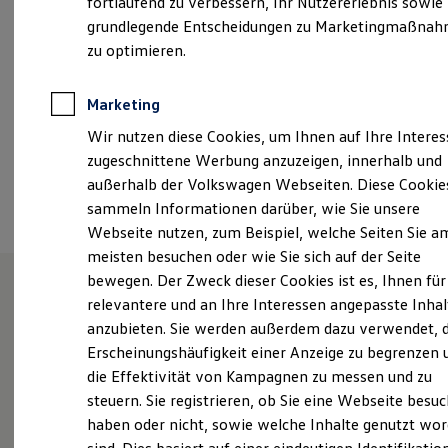
fortlaufend zu verbessern, Ihr Nutzererlebnis sowie
Kfz-Versicherung für Nutzfahrzeuge
grundlegende Entscheidungen zu Marketingmaßna
info@autohaus-pfister.de
Restschuldversicherung
Wartungsverträge
zu optimieren.
Besitzer & Service
+49 9723 91550
Reparatur & Service
Sommer-Special
Marketing
Reparatur, Pflege & Inspektion
Ansprechpartner
Wir nutzen diese Cookies, um Ihnen auf Ihre Intere
Servicetermin anfragen
Service-Vorteile bei Volkswagen Nutzfahrzeuge
zugeschnittene Werbung anzuzeigen, innerhalb und
ServicePlus
außerhalb der Volkswagen Webseiten. Diese Cookie
Termin vereinbaren
Economy Service
sammeln Informationen darüber, wie Sie unsere
Räder & Reifen Service
Ersatzfahrzeuge
Webseite nutzen, zum Beispiel, welche Seiten Sie a
Notdienst und Pannenhilfe
meisten besuchen oder wie Sie sich auf der Seite
Software, Konnektivität & Apps
bewegen. Der Zweck dieser Cookies ist es, Ihnen für
California App
VW Connect für Ihren ID. Buzz
relevantere und an Ihre Interessen angepasste Inhal
VW Connect für Ihren Transporter/Caravelle
Unsere Leistungen
im
anzubieten. Sie werden außerdem dazu verwendet, d
VW Connect für Ihren Amarok
Überblick
Erscheinungshäufigkeit einer Anzeige zu begrenzen 
VW Connect für andere Modelle
Connect Pro
die Effektivität von Kampagnen zu messen und zu
Fleet Interface Data
steuern. Sie registrieren, ob Sie eine Webseite besuc
Multistop Pathfinder
Service
haben oder nicht, sowie welche Inhalte genutzt wo
Übersicht Software Updates
Hilfreiches für Besitzer