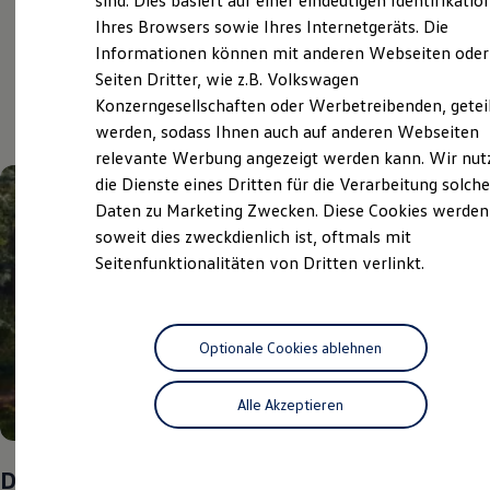
sind. Dies basiert auf einer eindeutigen Identifikatio
Digitales Bordbuch
Ihres Browsers sowie Ihres Internetgeräts. Die
Fahrerassistenz- und Sicherheitssysteme
Aktuelle Highlights
Informationen können mit anderen Webseiten oder
Kontrollleuchten
Kurzfahrprofile und Ölverdünnung
Seiten Dritter, wie z.B. Volkswagen
Batterieverordnung
und Angebote
Konzerngesellschaften oder Werbetreibenden, getei
XTL-Dieselkraftstoff
werden, sodass Ihnen auch auf anderen Webseiten
Ersatzteile und Betriebsflüssigkeiten
Original Zubehör und Lifestyle Produkte
relevante Werbung angezeigt werden kann. Wir nut
myVolkswagen
die Dienste eines Dritten für die Verarbeitung solche
myVolkswagen Business
Daten zu Marketing Zwecken. Diese Cookies werden
Elektrisch & Autonom
Elektro - & Hybridfahrzeuge
soweit dies zweckdienlich ist, oftmals mit
Unser Ansatz
Seitenfunktionalitäten von Dritten verlinkt.
Klimafreundlicher Strom
Reichweite & Ladelösungen
Reichweitensimulator
Ladezeitensimulator
Ladelösungen für Privatkunden
Optionale Cookies ablehnen
Ladelösungen für Gewerbekunden
Wallbox und Ladekabel
Alle Akzeptieren
Bidirektionales Laden
Förderung & Kosten der Elektrofahrzeuge
Fördermöglichkeiten für Privatkunden
Fördermöglichkeiten für Gewerbekunden
Das Sommer-Special
Kostensimulator