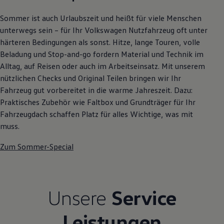
Autonomes Fahren
Mehr zum ID. Buzz
Sommer ist auch Urlaubszeit und heißt für viele Menschen
Online Beratung
unterwegs sein – für Ihr Volkswagen Nutzfahrzeug oft unter
California Welt
härteren Bedingungen als sonst. Hitze, lange Touren, volle
California Club
California Magazin & Ratgeber
Beladung und Stop-and-go fordern Material und Technik im
Vanlife
Alltag, auf Reisen oder auch im Arbeitseinsatz. Mit unserem
Ratgeber
nützlichen Checks und Original Teilen bringen wir Ihr
Routen & Reisen
California Reisen & Erlebnisse
Fahrzeug gut vorbereitet in die warme Jahreszeit. Dazu:
California App
Praktisches Zubehör wie Faltbox und Grundträger für Ihr
California Lifestyle & Zubehör
Fahrzeugdach schaffen Platz für alles Wichtige, was mit
Übernachten im California
Marke
muss.
Unternehmen
Karriere
Zum Sommer-Special
Karriere im Unternehmen
Karriere im Autohaus
Nachhaltigkeit
Kunden
Gesellschaft
Unsere
Service
Natur
Events
Leistungen
Rückblick VW Bus Festival 2023
75 Jahre Bulli Jubiläum