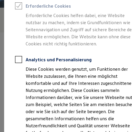
Rettungsdienste
Erforderliche Cookies
ONE Business ID Vorteile
Fahrzeugsuche & Marktplatz
Erforderliche Cookies helfen dabei, eine Website
Fahrzeugsuche
nutzbar zu machen, indem sie Grundfunktionen wie
Fahrzeuge online kaufen
Digitaler Marktplatz
Seitennavigation und Zugriff auf sichere Bereiche de
Kauf & Finanzierung
Website ermöglichen. Die Website kann ohne diese
Online-Fahrzeugbewertung
Cookies nicht richtig funktionieren.
Aktionen & Angebote
E-Auto-Förderung
Für Privatkunden
Analytics und Personalisierung
Für Gewerbekunden
Verantwortlich für die Inhalte auf dieser Seite ist die Erwin Pfister
Profi Paket
Diese Cookies werden genutzt, um Funktionen der
GmbH - Co. KG
(
Impressum & Rechtliches
)
TopDeal
Website zuzulassen, die Ihnen eine möglichst
Gebrauchtwagen
ProfiPartner für Gebrauchtwagen
komfortable und auf Ihre Interessen zugeschnittene
Zertifizierte Gebrauchtwagen
Unsere 
Nutzung ermöglichen. Diese Cookies sammeln
Finanzierung
Informationen darüber, wie Sie unsere Webseite nu
Für Privatkunden
Für Gewerbekunden
zum Beispiel, welche Seiten Sie am meisten besuch
Leasing
Heidenfelder Straße 9, 97525 Schwebheim
oder wie Sie sich auf der Seite bewegen. Die
Für Privatkunden
gesammelten Informationen helfen uns die
Für Gewerbekunden
Montag
-
Freitag
07:00
-
17:30
Uhr
Versicherungen & Garantien
Nutzerfreundlichkeit und Qualität unserer Webseite
Garantien